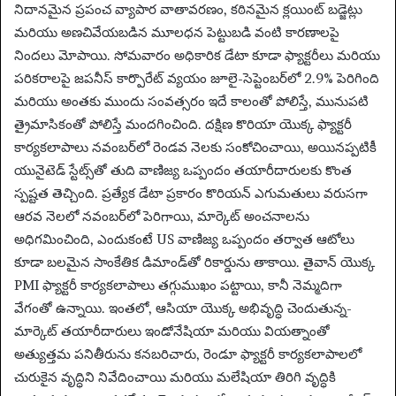
నిదానమైన ప్రపంచ వ్యాపార వాతావరణం, కఠినమైన క్లయింట్ బడ్జెట్లు
మరియు అణచివేయబడిన మూలధన పెట్టుబడి వంటి కారణాలపై
నిందలు మోపాయి. సోమవారం అధికారిక డేటా కూడా ఫ్యాక్టరీలు మరియు
పరికరాలపై జపనీస్ కార్పొరేట్ వ్యయం జూలై-సెప్టెంబర్‌లో 2.9% పెరిగింది
మరియు అంతకు ముందు సంవత్సరం ఇదే కాలంతో పోలిస్తే, మునుపటి
త్రైమాసికంతో పోలిస్తే మందగించింది. దక్షిణ కొరియా యొక్క ఫ్యాక్టరీ
కార్యకలాపాలు నవంబర్‌లో రెండవ నెలకు సంకోచించాయి, అయినప్పటికీ
యునైటెడ్ స్టేట్స్‌తో తుది వాణిజ్య ఒప్పందం తయారీదారులకు కొంత
స్పష్టత తెచ్చింది. ప్రత్యేక డేటా ప్రకారం కొరియన్ ఎగుమతులు వరుసగా
ఆరవ నెలలో నవంబర్‌లో పెరిగాయి, మార్కెట్ అంచనాలను
అధిగమించింది, ఎందుకంటే US వాణిజ్య ఒప్పందం తర్వాత ఆటోలు
కూడా బలమైన సాంకేతిక డిమాండ్‌తో రికార్డును తాకాయి. తైవాన్ యొక్క
PMI ఫ్యాక్టరీ కార్యకలాపాలు తగ్గుముఖం పట్టాయి, కానీ నెమ్మదిగా
వేగంతో ఉన్నాయి. ఇంతలో, ఆసియా యొక్క అభివృద్ధి చెందుతున్న-
మార్కెట్ తయారీదారులు ఇండోనేషియా మరియు వియత్నాంతో
అత్యుత్తమ పనితీరును కనబరిచారు, రెండూ ఫ్యాక్టరీ కార్యకలాపాలలో
చురుకైన వృద్ధిని నివేదించాయి మరియు మలేషియా తిరిగి వృద్ధికి