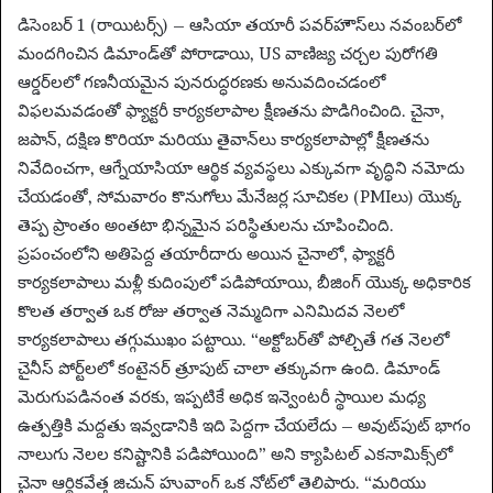
a
డిసెంబర్ 1 (రాయిటర్స్) – ఆసియా తయారీ పవర్‌హౌస్‌లు నవంబర్‌లో
n
మందగించిన డిమాండ్‌తో పోరాడాయి, US వాణిజ్య చర్చల పురోగతి
e
ఆర్డర్‌లలో గణనీయమైన పునరుద్ధరణకు అనువదించడంలో
m
విఫలమవడంతో ఫ్యాక్టరీ కార్యకలాపాల క్షీణతను పొడిగించింది. చైనా,
a
జపాన్, దక్షిణ కొరియా మరియు తైవాన్‌లు కార్యకలాపాల్లో క్షీణతను
i
నివేదించగా, ఆగ్నేయాసియా ఆర్థిక వ్యవస్థలు ఎక్కువగా వృద్ధిని నమోదు
l
చేయడంతో, సోమవారం కొనుగోలు మేనేజర్ల సూచికల (PMIలు) యొక్క
తెప్ప ప్రాంతం అంతటా భిన్నమైన పరిస్థితులను చూపించింది.
ప్రపంచంలోని అతిపెద్ద తయారీదారు అయిన చైనాలో, ఫ్యాక్టరీ
కార్యకలాపాలు మళ్లీ కుదింపులో పడిపోయాయి, బీజింగ్ యొక్క అధికారిక
కొలత తర్వాత ఒక రోజు తర్వాత నెమ్మదిగా ఎనిమిదవ నెలలో
కార్యకలాపాలు తగ్గుముఖం పట్టాయి. “అక్టోబర్‌తో పోల్చితే గత నెలలో
చైనీస్ పోర్ట్‌లలో కంటైనర్ త్రూపుట్ చాలా తక్కువగా ఉంది. డిమాండ్
మెరుగుపడినంత వరకు, ఇప్పటికే అధిక ఇన్వెంటరీ స్థాయిల మధ్య
ఉత్పత్తికి మద్దతు ఇవ్వడానికి ఇది పెద్దగా చేయలేదు – అవుట్‌పుట్ భాగం
నాలుగు నెలల కనిష్టానికి పడిపోయింది” అని క్యాపిటల్ ఎకనామిక్స్‌లో
చైనా ఆర్థికవేత్త జిచున్ హువాంగ్ ఒక నోట్‌లో తెలిపారు. “మరియు