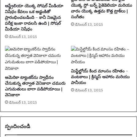
డ్ర
యొక్క స్లో-బర్న్ సైకెడెలియా మరియు
ఆస్ట్రేలియా యొక్క సోషల్ మీడియా
మ్
వారం యొక్క ఉత్తమ కొత్త ట్రాక్‌లు |
నిషేధం కేవలం ఒక అడ్డంకితో
క్వీ
సంగీతం
ప్రారంభించబడింది – కానీ నిజమైన
న్‌
పరీక్ష ఇంకా రావలసి ఉంది | సోషల్
డిసెంబర్ 13, 2025
మీడియా నిషేధం
లు
మి
డిసెంబర్ 13, 2025
నీ
పె
రే
డ్‌
లో
మిస్టేల్టోయ్ కింద మాంసం రహితం –
శ
వంటకాలు | క్రిస్మస్ ఆహారం మరియు
అమెరికా ట్యాంకర్‌ను స్వాధీనం
క్తి
పానీయం
చేసుకున్న తర్వాత వెనిజులా చమురు
వం
ఎగుమతులు బాగా పడిపోయాయి |
డిసెంబర్ 13, 2025
త
వెనిజులా
మై
డిసెంబర్ 13, 2025
న
లు
క్స్‌
స్పందించండి
తో
మె