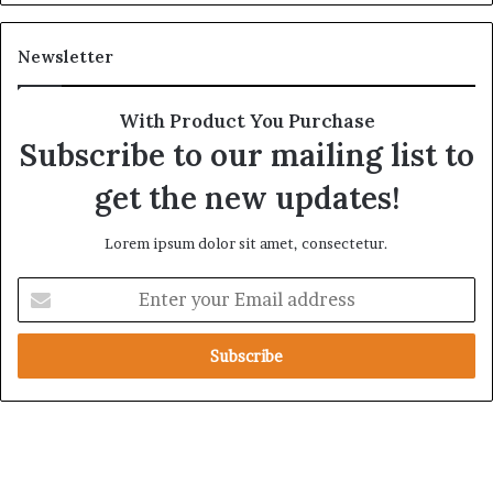
Newsletter
With Product You Purchase
Subscribe to our mailing list to
get the new updates!
Lorem ipsum dolor sit amet, consectetur.
E
n
t
e
r
y
o
u
r