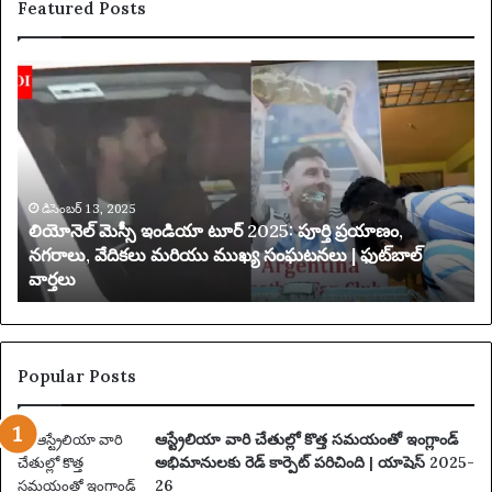
Featured Posts
లి
య
యో
క్సె
నె
స్
ల్
ప
మె
రి
స్సీ
మి
ఇం
డిసెంబర్ 13, 2025
త
లియోనెల్ మెస్సీ ఇండియా టూర్ 2025: పూర్తి ప్రయాణం,
డి
చే
నగరాలు, వేదికలు మరియు ముఖ్య సంఘటనలు | ఫుట్‌బాల్
యా
వార్తలు
టూ
బ
ర్
డి
2
ది
0
2
Popular Posts
5
:
ఆస్ట్రేలియా వారి చేతుల్లో కొత్త సమయంతో ఇంగ్లాండ్
పూ
అభిమానులకు రెడ్ కార్పెట్ పరిచింది | యాషెస్ 2025-
ర్తి
26
ప్ర