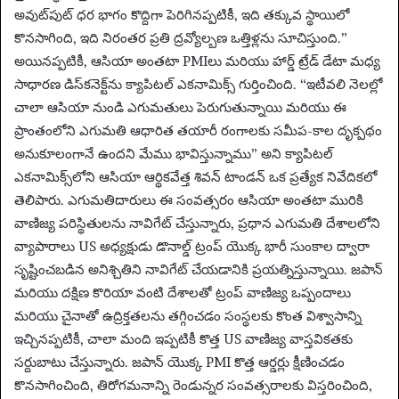
అవుట్‌పుట్ ధర భాగం కొద్దిగా పెరిగినప్పటికీ, ఇది తక్కువ స్థాయిలో
కొనసాగింది, ఇది నిరంతర ప్రతి ద్రవ్యోల్బణ ఒత్తిళ్లను సూచిస్తుంది.”
అయినప్పటికీ, ఆసియా అంతటా PMIలు మరియు హార్డ్ ట్రేడ్ డేటా మధ్య
సాధారణ డిస్‌కనెక్ట్‌ను క్యాపిటల్ ఎకనామిక్స్ గుర్తించింది. “ఇటీవలి నెలల్లో
చాలా ఆసియా నుండి ఎగుమతులు పెరుగుతున్నాయి మరియు ఈ
ప్రాంతంలోని ఎగుమతి ఆధారిత తయారీ రంగాలకు సమీప-కాల దృక్పథం
అనుకూలంగానే ఉందని మేము భావిస్తున్నాము” అని క్యాపిటల్
ఎకనామిక్స్‌లోని ఆసియా ఆర్థికవేత్త శివన్ టాండన్ ఒక ప్రత్యేక నివేదికలో
తెలిపారు. ఎగుమతిదారులు ఈ సంవత్సరం ఆసియా అంతటా మురికి
వాణిజ్య పరిస్థితులను నావిగేట్ చేస్తున్నారు, ప్రధాన ఎగుమతి దేశాలలోని
వ్యాపారాలు US అధ్యక్షుడు డొనాల్డ్ ట్రంప్ యొక్క భారీ సుంకాల ద్వారా
సృష్టించబడిన అనిశ్చితిని నావిగేట్ చేయడానికి ప్రయత్నిస్తున్నాయి. జపాన్
మరియు దక్షిణ కొరియా వంటి దేశాలతో ట్రంప్ వాణిజ్య ఒప్పందాలు
మరియు చైనాతో ఉద్రిక్తతలను తగ్గించడం సంస్థలకు కొంత విశ్వాసాన్ని
ఇచ్చినప్పటికీ, చాలా మంది ఇప్పటికీ కొత్త US వాణిజ్య వాస్తవికతకు
సర్దుబాటు చేస్తున్నారు. జపాన్ యొక్క PMI కొత్త ఆర్డర్లు క్షీణించడం
కొనసాగించింది, తిరోగమనాన్ని రెండున్నర సంవత్సరాలకు విస్తరించింది,