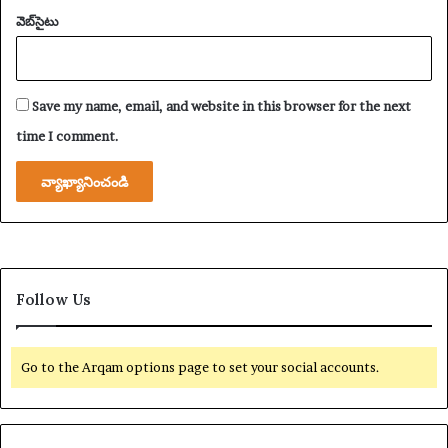
'
వెబ్‌సైటు
ఇ
ది
అ
భి
Save my name, email, and website in this browser for the next
వృ
time I comment.
ద్ధి
చెం
ద
లే
దు
'
Follow Us
Go to the Arqam options page to set your social accounts.