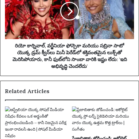
ర్ని
వా
ల్
,
వ
ర్జీ
ని
రియో కార్నివాల్, వర్జీనియా ఫోన్సెకా మరియు సబ్రినా సాటో
యా
యొక్క డ్రమ్ క్వీన్‌లు మినీ పెరేడ్‌లో శక్తివంతమైన లుక్స్‌తో
ఫో
మెరిసిపోయారు, కానీ ఫుట్‌లోని సాంబా వారికి ఇష్టం లేదు: 'ఇది
న్సె
అభివృద్ధి చెందలేదు'
కా
మ
రి
Related Articles
యు
స
బ్రి
నా
సా
టో
యొ
క్క
ప్లేజాబితాకు జోడించండి: అకోలైట్