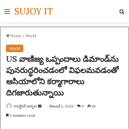
SUJOY IT
Menu
S
Home
/
World
World
US వాణిజ్య ఒప్పందాలు డిమాండ్‌ను
పునరుద్ధరించడంలో విఫలమవడంతో
ఆసియాలోని కర్మాగారాలు
దిగజారుతున్నాయి
రాబర్ట్‌సన్ బార్బరా
S
డిసెంబర్ 1, 2025
0
18
e
2 minutes read
n
d