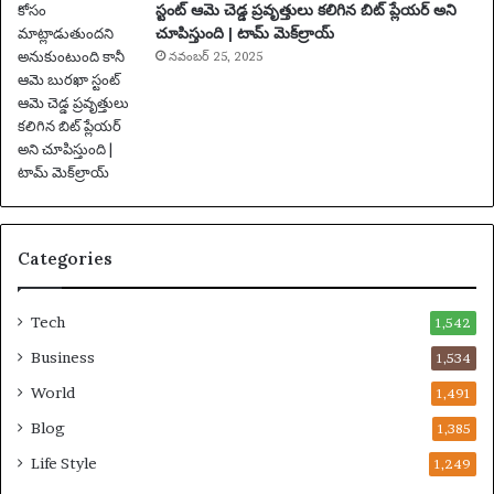
స్టంట్ ఆమె చెడ్డ ప్రవృత్తులు కలిగిన బిట్ ప్లేయర్ అని
లు
చూపిస్తుంది | టామ్ మెక్‌ల్రాయ్
|
ఫు
నవంబర్ 25, 2025
ట్‌
బా
ల్
వా
ర్త
లు
Categories
Tech
1,542
Business
1,534
World
1,491
Blog
1,385
Life Style
1,249