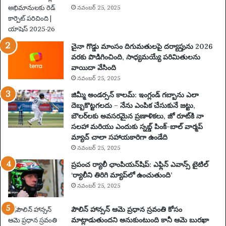
యా
నవంబర్ 25, 2025
ణం
,
న
చైనా గొడ్డు మాంసం దిగుమతులపై దర్యాప్తును 2026
గ
వరకు పొడిగించింది, సాధ్యమయ్యే పరిమితులను
రా
వాయిదా వేసింది
లు
నవంబర్ 25, 2025
,
వే
జిమ్మీ అండర్సన్ కాలమ్: ఇంగ్లండ్ గబ్బాను ఎలా
ది
దెబ్బకొట్టగలదు – నేను ఎంపిక చేసుకునే జట్టు,
క
బౌలర్‌లకు అవసరమైన ప్రణాళికలు, జో రూట్‌కి నా
లు
సలహా మరియు ఎందుకు స్నబ్డ్ పింక్-బాల్ వార్మప్
మ
మ్యాచ్ చాలా సహాయకారిగా ఉండేది
రి
నవంబర్ 25, 2025
యు
ప్రపంచ ర్యాలీ ఛాంపియన్‌షిప్: ఎఫ్లిన్ ఎవాన్స్ టైటిల్
ము
‘ర్యాలీని తిరిగి మ్యాప్‌లో ఉంచుతుంది’
ఖ్య
నవంబర్ 25, 2025
సం
ఘ
పౌలిన్ హాన్సన్ ఆమె ప్రధాన స్రవంతి కోసం
ట
మాట్లాడుతుందని అనుకుంటుంది కానీ ఆమె బురఖా
న