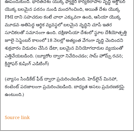
ఊపందుకుంది. భారతదేశం యొక్క ఫ్యాక్టరీ కార్యకలాపాల వృద్ధి అక్టోబర్
యొక్క బలమైన పఠనం నుండి మందగించింది, అయితే దేశం యొక్క
PMI దాని సహచరుల కంటే చాలా ఎక్కువగా ఉంది, ఆసియా యొక్క
మూడవ-అతిపెద్ద ఆర్థిక వ్యవస్థలో బలమైన వృద్ధిని చూపే ఇతర
సూచికలతో సమానంగా ఉంది. దక్షిణాసియా దేశంలో స్థూల దేశీయోత్పత్తి
జూలై-సెప్టెంబర్ కాలంలో 18 నెలల్లో అత్యంత వేగంగా వృద్ధి చెందిందని
శుక్రవారం విడుదల చేసిన డేటా, బలమైన వినియోగదారుల వ్యయంతో
ఎత్తివేయబడింది. (బ్యూరోల ద్వారా నివేదించడం; సామ్ హోమ్స్ రచన;
క్రిస్టోఫర్ కుషింగ్ ఎడిటింగ్)
(వ్యాసం సిండికేట్ ఫీడ్ ద్వారా ప్రచురించబడింది. హెడ్‌లైన్ మినహా,
కంటెంట్ పదజాలంగా ప్రచురించబడింది. బాధ్యత అసలు ప్రచురణకర్తపై
ఉంటుంది.)
Source link