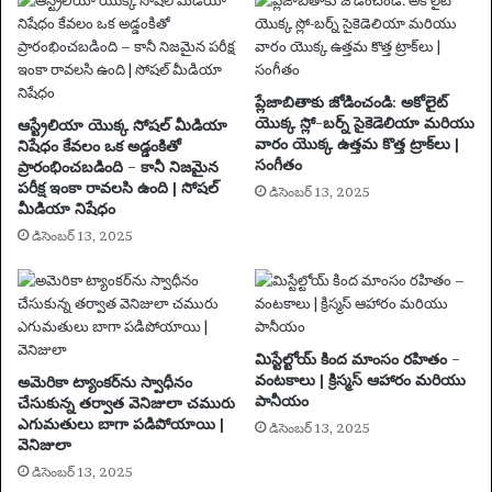
గ్ర
త్త
వ
హిం
చం
ప్లేజాబితాకు జోడించండి: అకోలైట్
డి
యొక్క స్లో-బర్న్ సైకెడెలియా మరియు
ఆస్ట్రేలియా యొక్క సోషల్ మీడియా
వారం యొక్క ఉత్తమ కొత్త ట్రాక్‌లు |
నిషేధం కేవలం ఒక అడ్డంకితో
సంగీతం
ప్రారంభించబడింది – కానీ నిజమైన
పరీక్ష ఇంకా రావలసి ఉంది | సోషల్
డిసెంబర్ 13, 2025
మీడియా నిషేధం
డిసెంబర్ 13, 2025
మిస్టేల్టోయ్ కింద మాంసం రహితం –
వంటకాలు | క్రిస్మస్ ఆహారం మరియు
అమెరికా ట్యాంకర్‌ను స్వాధీనం
పానీయం
చేసుకున్న తర్వాత వెనిజులా చమురు
ఎగుమతులు బాగా పడిపోయాయి |
డిసెంబర్ 13, 2025
వెనిజులా
డిసెంబర్ 13, 2025