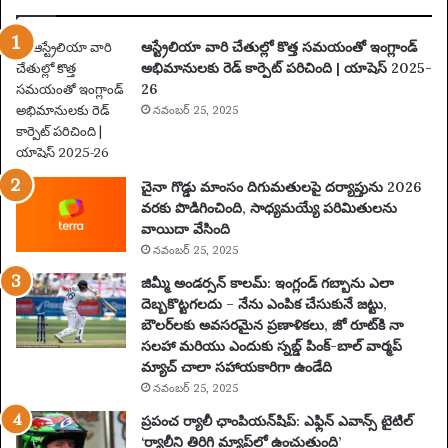
ఆస్ట్రేలియా వారి చేతుల్లో కొత్త సమయంతో ఇంగ్లాండ్
అభిమానులకు రెడ్ కార్పెట్ పరిచింది | యాషెస్ 2025-
26
నవంబర్ 25, 2025
చైనా గొడ్డు మాంసం దిగుమతులపై దర్యాప్తును 2026
వరకు పొడిగించింది, సాధ్యమయ్యే పరిమితులను
వాయిదా వేసింది
నవంబర్ 25, 2025
జిమ్మీ అండర్సన్ కాలమ్: ఇంగ్లండ్ గబ్బాను ఎలా
దెబ్బకొట్టగలదు – నేను ఎంపిక చేసుకునే జట్టు,
బౌలర్‌లకు అవసరమైన ప్రణాళికలు, జో రూట్‌కి నా
సలహా మరియు ఎందుకు స్నబ్డ్ పింక్-బాల్ వార్మప్
మ్యాచ్ చాలా సహాయకారిగా ఉండేది
నవంబర్ 25, 2025
ప్రపంచ ర్యాలీ ఛాంపియన్‌షిప్: ఎఫ్లిన్ ఎవాన్స్ టైటిల్
‘ర్యాలీని తిరిగి మ్యాప్‌లో ఉంచుతుంది’