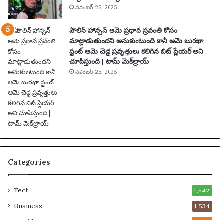
నవంబర్ 25, 2025
పౌలిన్ హాన్సన్ ఆమె ప్రధాన స్రవంతి కోసం
మాట్లాడుతుందని అనుకుంటుంది కానీ ఆమె బురఖా
స్టంట్ ఆమె చెడ్డ ప్రవృత్తులు కలిగిన బిట్ ప్లేయర్ అని
చూపిస్తుంది | టామ్ మెక్‌ల్రాయ్
నవంబర్ 25, 2025
Categories
Tech
1,542
Business
1,534