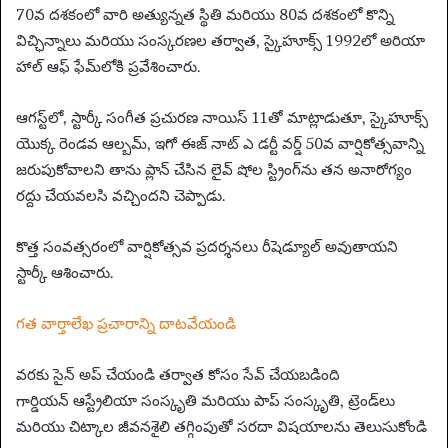
70వ దశకంలో వారి అత్యున్నత స్థితి మరియు 80వ దశకంలో కొన్ని
విచ్ఛిన్నాలు మరియు సంస్కరణల తర్వాత, స్కైహూక్స్ 1992లో అరియా
హాల్ ఆఫ్ ఫేమ్‌లోకి ప్రవేశించారు.
ఆగస్ట్‌లో, స్టార్కీ సంగీత ప్రచురణ నాయిస్ 11తో మాట్లాడుతూ, స్కైహూక్స్
యొక్క రెండవ ఆల్బమ్, ఇగో ఈజ్ నాట్ ఎ డర్టీ వర్డ్ 50వ వార్షికోత్సవాన్ని
జరుపుకోవాలని తాను ప్లాన్ చేసిన లైవ్ షోల స్ట్రింగ్‌ను తన అనారోగ్యం
రద్దు చేయవలసి వచ్చిందని చెప్పాడు.
కొత్త సంవత్సరంలో వార్షికోత్సవ ప్రదర్శనలు రీషెడ్యూల్ అవుతాయని
స్టార్కీ ఆశించారు.
గత వార్తాలేఖ ప్రచారాన్ని దాటవేయండి
వరకు సైన్ అప్ చేయండి
తర్వాత కోసం సేవ్ చేయబడింది
గార్డియన్ ఆస్ట్రేలియా సంస్కృతి మరియు పాప్ సంస్కృతి, ట్రెండ్‌లు
మరియు చిట్కాల జీవనశైలి తగ్గింపుతో సరదా విషయాలను తెలుసుకోండి