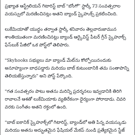
n
ప్రఖ్యాత ఆస్ట్రేలియన్ గిటారిస్ట్ బాబ్ “బోంగో” స్టార్కీ 73 సంవత్సరాల
e
వయస్సులో మరణించినట్లు అతని బ్యాండ్ స్కైహుక్స్ ప్రకటించింది.
m
a
లుకేమియాతో యుద్ధం తర్వాత స్టార్కీ శనివారం తెల్లవారుజామున
i
శాంతియుతంగా మరణించినట్లు బ్యాండ్ ఆర్కైవిస్ట్ పీటర్ గ్రీన్ స్కైహూక్స్
l
ఫేస్‌బుక్ పేజీలో ఒక పోస్ట్‌లో తెలిపారు.
“Skyhooks సభ్యులు మా బ్యాండ్ మేట్‌ను కోల్పోయినందుకు
అనూహ్యంగా బాధపడ్డారు మరియు బాబ్ కుటుంబానికి తమ సంతాపాన్ని
తెలియజేస్తున్నారు” అని పోస్ట్ పేర్కొంది.
“గత సంవత్సరం పాటు అతను మరిన్ని ప్రదర్శనలు ఇవ్వడానికి తిరిగి
రావాలనే ఆశతో లుకేమియాకు వ్యతిరేకంగా ధైర్యంగా పోరాడాడు. చివరి
వరకు సంగీతం అతని రక్తంలో ఉంది.
“బాబ్ ఐకానిక్ స్కైహూక్స్‌లో గిటారిస్ట్, బ్యాండ్‌లో అతి పిన్న వయస్కుడు
మరియు అతను అద్భుతమైన ఫేషియల్ మేకప్ నుండి ప్రత్యేకమైన స్టేజ్