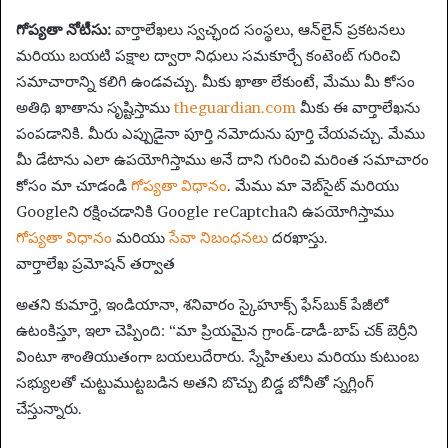
గోప్యతా నోటీసు:
వార్తాలేఖలు స్వచ్ఛంద సంస్థలు, ఆన్‌లైన్ ప్రకటనలు
మరియు బయటి పక్షాల ద్వారా నిధులు సమకూర్చే కంటెంట్ గురించి
సమాచారాన్ని కలిగి ఉండవచ్చు. మీకు ఖాతా లేకుంటే, మేము మీ కోసం
అతిథి ఖాతాను సృష్టిస్తాము
theguardian.com
మీకు ఈ వార్తాలేఖను
పంపడానికి. మీరు ఎప్పుడైనా పూర్తి నమోదును పూర్తి చేయవచ్చు. మేము
మీ డేటాను ఎలా ఉపయోగిస్తాము అనే దాని గురించి మరింత సమాచారం
కోసం మా చూడండి
గోప్యతా విధానం
. మేము మా వెబ్‌సైట్ మరియు
Googleని రక్షించడానికి Google reCaptchaని ఉపయోగిస్తాము
గోప్యతా విధానం
మరియు
సేవా నిబంధనలు
దరఖాస్తు.
వార్తాలేఖ ప్రమోషన్ తర్వాత
అతని కుమార్తె, ఇండియానా, శనివారం స్కైహూక్స్ ఫేస్‌బుక్ పేజీలో
ఉటంకిస్తూ, ఇలా చెప్పింది: “మా ప్రియమైన గ్రాండ్-డాడీ-బాప్ చక్ బెర్రీని
వింటూ శాంతియుతంగా బయలుదేరారు. స్నేహితులు మరియు కుటుంబ
సభ్యులతో చుట్టుముట్టబడిన అతని బొచ్చు బిడ్డ బోనీతో స్నగ్లింగ్
చేస్తున్నారు.