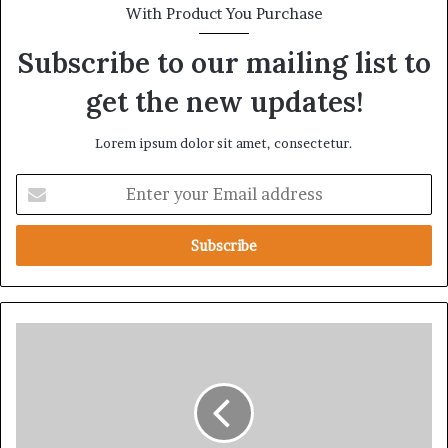
With Product You Purchase
Subscribe to our mailing list to
get the new updates!
Lorem ipsum dolor sit amet, consectetur.
E
n
t
e
r
y
o
u
యా
r
క్సె
E
స్
m
ని
a
రా
i
క