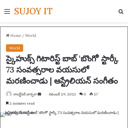
SUJOY IT
Menu
S
Home
/
World
World
స్కైహుక్స్ గిటారిస్ట్ బాబ్ ‘బొంగో’ స్టార్కీ
73 సంవత్సరాల వయసులో
మరణించాడు | ఆస్ట్రేలియన్ సంగీతం
రాబర్ట్‌సన్ బార్బరా
S
నవంబర్ 29, 2025
0
27
e
2 minutes read
n
d
a