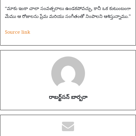
“మాకు ఇంకా చాలా సంవత్సరాలు ఉండకపోవచ్చు, కానీ ఒక కుటుంబంగా
మేము ఆ రోజులను ప్రేమ మరియు సంగీతంతో నింపాలని ఆశిస్తున్నాము.”
Source link
రాబర్ట్‌సన్ బార్బరా