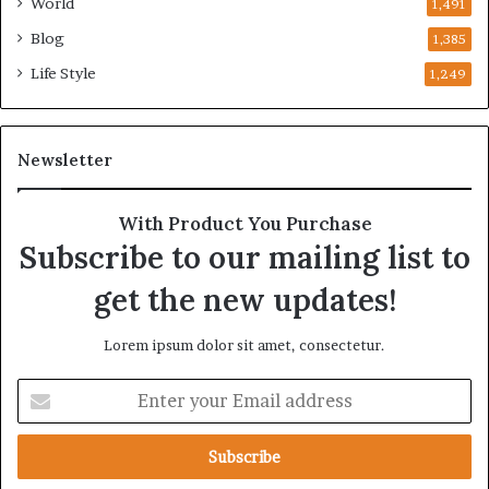
World
1,491
Blog
1,385
Life Style
1,249
Newsletter
With Product You Purchase
Subscribe to our mailing list to
get the new updates!
Lorem ipsum dolor sit amet, consectetur.
E
n
t
e
r