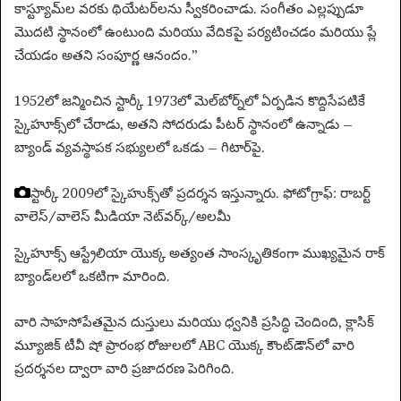
కాస్ట్యూమ్‌ల వరకు థియేటర్‌లను స్వీకరించాడు. సంగీతం ఎల్లప్పుడూ
మొదటి స్థానంలో ఉంటుంది మరియు వేదికపై పర్యటించడం మరియు ప్లే
చేయడం అతని సంపూర్ణ ఆనందం.”
1952లో జన్మించిన స్టార్కీ 1973లో మెల్‌బోర్న్‌లో ఏర్పడిన కొద్దిసేపటికే
స్కైహూక్స్‌లో చేరాడు, అతని సోదరుడు పీటర్ స్థానంలో ఉన్నాడు –
బ్యాండ్ వ్యవస్థాపక సభ్యులలో ఒకడు – గిటార్‌పై.
స్టార్కీ 2009లో స్కైహుక్స్‌తో ప్రదర్శన ఇస్తున్నారు.
ఫోటోగ్రాఫ్: రాబర్ట్
వాలెస్/వాలెస్ మీడియా నెట్‌వర్క్/అలమీ
స్కైహూక్స్ ఆస్ట్రేలియా యొక్క అత్యంత సాంస్కృతికంగా ముఖ్యమైన రాక్
బ్యాండ్‌లలో ఒకటిగా మారింది.
వారి సాహసోపేతమైన దుస్తులు మరియు ధ్వనికి ప్రసిద్ధి చెందింది, క్లాసిక్
మ్యూజిక్ టీవీ షో ప్రారంభ రోజులలో ABC యొక్క కౌంట్‌డౌన్‌లో వారి
ప్రదర్శనల ద్వారా వారి ప్రజాదరణ పెరిగింది.