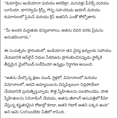
“కుమార్తెలు ఇండియానా మరియు అరబెల్లా, మనవళ్లు ఫీనిక్స్ మరియు
లూసియా, భాగస్వామి క్రిస్సీ, గొప్ప సహచరుడు ఇయాన్ మరియు
కుమారులలో సైమన్ మరియు క్రిస్ అతనిని ఎంతో కోల్పోతారు.
“మీ అందరి మద్దతుకు ధన్యవాదాలు, అతను చివరి వరకు ప్రేమను
అనుభవించాడు.”
ఈ సంవత్సరం ప్రారంభంలో, ఇండియానా తన వైద్య ఖర్చులకు సహాయం
చేయడానికి ఆన్‌లైన్ నిధుల సేకరణను ప్రారంభించినప్పుడు స్టార్కీకి
తీవ్రమైన మైలోయిడ్ లుకేమియా ఉన్నట్లు నిర్ధారణ అయింది.
“అతను మేల్కొన్న క్షణం నుండి, రైళ్లలో, విమానాలలో మరియు
విమానాలలో, అడవి అమ్మాయిలను చిన్నపిల్లలుగా నిద్రపోయేలా
చేయడానికి ప్రయత్నిస్తున్నాడు, కొత్త స్నేహితులను పలకరించడం, పాత
స్నేహితులను సెరెనాడింగ్ చేయడం, అతను జీలాంగ్ ఆసుపత్రిలో కీమో
చేస్తున్న కష్టతరమైన రోజుల్లో కూడా, అతని గిటార్ అతని పక్కన ఉంది”
అని ఆమె GoFundMe పేజీలో రాసింది.