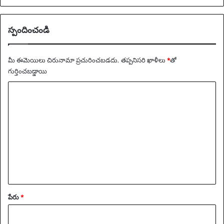
స్పందించండి
మీ ఈమెయిలు చిరునామా ప్రచురించబడదు.
తప్పనిసరి ఖాళీలు
*
‌తో
గుర్తించబడ్డాయి
వ్యా
ఖ్య
*
పేరు
*