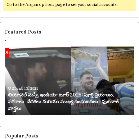
Go to the Arqam options page to set your social accounts.
Featured Posts
యా
క్సె
స్
ప
రి
మి
తం
 టూర్ 2025: పూర్తి ప్రయాణం,
చే
ు ముఖ్య సంఘటనలు | ఫుట్‌బాల్
య
డిసెంబర్ 13, 2025
యాక్సెస్ పరిమితం చేయబడింద
బ
డిం
ది
Popular Posts