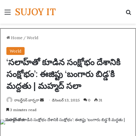
SUJOY IT
Menu
S
Home
/
World
World
‘సలాహ్‌తో కూడిన సంక్షోభం దేశానికి
సంక్షోభం’: ఈజిప్టు ‘బంగారు బిడ్డ’కి
మద్దతు | మహ్మద్ సలా
రాబర్ట్‌సన్ బార్బరా
S
డిసెంబర్ 13, 2025
0
31
e
3 minutes read
n
d
a