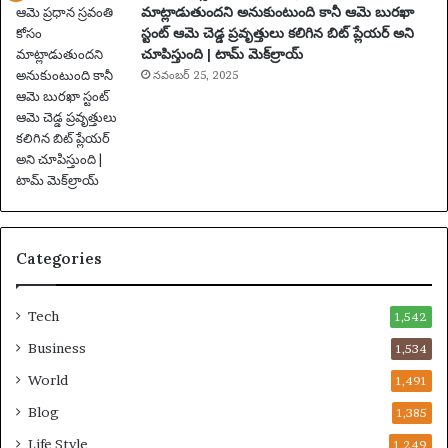
మాట్లాడుతుందని అనుకుంటుంది కానీ ఆమె బురఖా
త్స
స్టంట్ ఆమె చెడ్డ ప్రవృత్తులు కలిగిన బిట్ ప్లేయర్ అని
రా
చూపిస్తుంది | టామ్ మెక్‌ల్రాయ్
ల
పా
నవంబర్ 25, 2025
టు
స
స్పె
డ్
చే
బ
డ్డా
Categories
డు
Tech
1,542
Business
1,534
World
1,491
Blog
1,385
Life Style
1,249