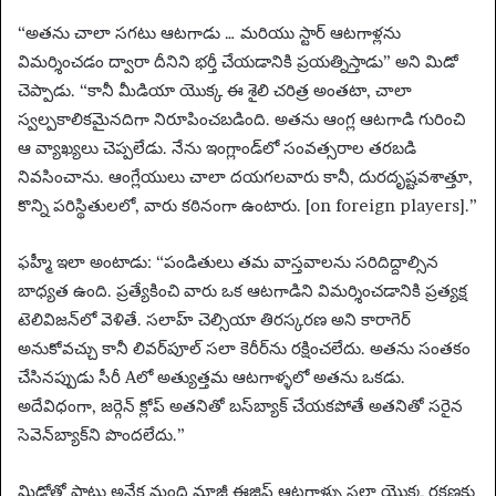
“అతను చాలా సగటు ఆటగాడు … మరియు స్టార్ ఆటగాళ్లను
విమర్శించడం ద్వారా దీనిని భర్తీ చేయడానికి ప్రయత్నిస్తాడు” అని మిడో
చెప్పాడు. “కానీ మీడియా యొక్క ఈ శైలి చరిత్ర అంతటా, చాలా
స్వల్పకాలికమైనదిగా నిరూపించబడింది. అతను ఆంగ్ల ఆటగాడి గురించి
ఆ వ్యాఖ్యలు చెప్పలేడు. నేను ఇంగ్లాండ్‌లో సంవత్సరాల తరబడి
నివసించాను. ఆంగ్లేయులు చాలా దయగలవారు కానీ, దురదృష్టవశాత్తూ,
కొన్ని పరిస్థితులలో, వారు కఠినంగా ఉంటారు. [on foreign players].”
ఫహ్మీ ఇలా అంటాడు: “పండితులు తమ వాస్తవాలను సరిదిద్దాల్సిన
బాధ్యత ఉంది. ప్రత్యేకించి వారు ఒక ఆటగాడిని విమర్శించడానికి ప్రత్యక్ష
టెలివిజన్‌లో వెళితే. సలాహ్ చెల్సియా తిరస్కరణ అని కారాగెర్
అనుకోవచ్చు కానీ లివర్‌పూల్ సలా కెరీర్‌ను రక్షించలేదు. అతను సంతకం
చేసినప్పుడు సీరీ Aలో అత్యుత్తమ ఆటగాళ్ళలో అతను ఒకడు.
అదేవిధంగా, జర్గెన్ క్లోప్ అతనితో బస్‌బ్యాక్ చేయకపోతే అతనితో సరైన
సెవెన్‌బ్యాక్‌ని పొందలేదు.”
మిడోతో పాటు అనేక మంది మాజీ ఈజిప్ట్ ఆటగాళ్ళు సలా యొక్క రక్షణకు