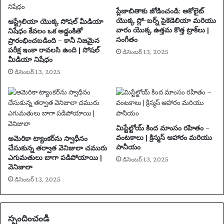
తూ
ప్లేజాబితాకు జోడించండి: అకోలైట్
,
యొక్క స్లో-బర్న్ సైకెడెలియా మరియు
ఆస్ట్రేలియా యొక్క సోషల్ మీడియా
'
వారం యొక్క ఉత్తమ కొత్త ట్రాక్‌లు |
నిషేధం కేవలం ఒక అడ్డంకితో
సంగీతం
రా
ప్రారంభించబడింది – కానీ నిజమైన
పరీక్ష ఇంకా రావలసి ఉంది | సోషల్
జ
డిసెంబర్ 13, 2025
మీడియా నిషేధం
కీ
య
డిసెంబర్ 13, 2025
రం
గం
లో
చ
ర్చ
మిస్టేల్టోయ్ కింద మాంసం రహితం –
'
వంటకాలు | క్రిస్మస్ ఆహారం మరియు
అమెరికా ట్యాంకర్‌ను స్వాధీనం
ను
పానీయం
చేసుకున్న తర్వాత వెనిజులా చమురు
స
ఎగుమతులు బాగా పడిపోయాయి |
డిసెంబర్ 13, 2025
మ
వెనిజులా
ర్థిం
డిసెంబర్ 13, 2025
చా
డు
.
స్పందించండి