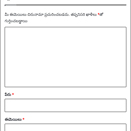
మీ ఈమెయిలు చిరునామా ప్రచురించబడదు.
తప్పనిసరి ఖాళీలు
*
‌తో
గుర్తించబడ్డాయి
వ్యా
ఖ్య
*
పేరు
*
ఈమెయిలు
*