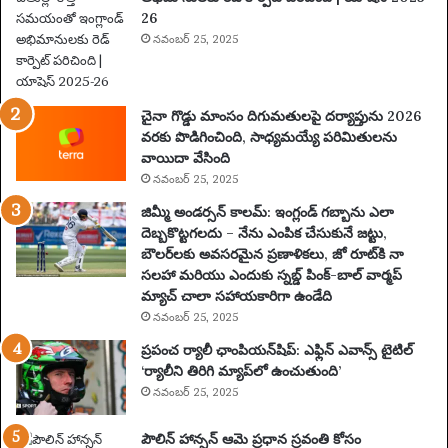
26
న
నవంబర్ 25, 2025
తా
రు
మ
రు
చైనా గొడ్డు మాంసం దిగుమతులపై దర్యాప్తును 2026
ప
వరకు పొడిగించింది, సాధ్యమయ్యే పరిమితులను
థ
వాయిదా వేసింది
కం
నవంబర్ 25, 2025
కో
సం
జిమ్మీ అండర్సన్ కాలమ్: ఇంగ్లండ్ గబ్బాను ఎలా
టె
దెబ్బకొట్టగలదు – నేను ఎంపిక చేసుకునే జట్టు,
న్ని
బౌలర్‌లకు అవసరమైన ప్రణాళికలు, జో రూట్‌కి నా
స్
సలహా మరియు ఎందుకు స్నబ్డ్ పింక్-బాల్ వార్మప్
ఆ
మ్యాచ్ చాలా సహాయకారిగా ఉండేది
ట
నవంబర్ 25, 2025
గా
ప్రపంచ ర్యాలీ ఛాంపియన్‌షిప్: ఎఫ్లిన్ ఎవాన్స్ టైటిల్
డు
‘ర్యాలీని తిరిగి మ్యాప్‌లో ఉంచుతుంది’
2
నవంబర్ 25, 2025
0
సం
పౌలిన్ హాన్సన్ ఆమె ప్రధాన స్రవంతి కోసం
వ