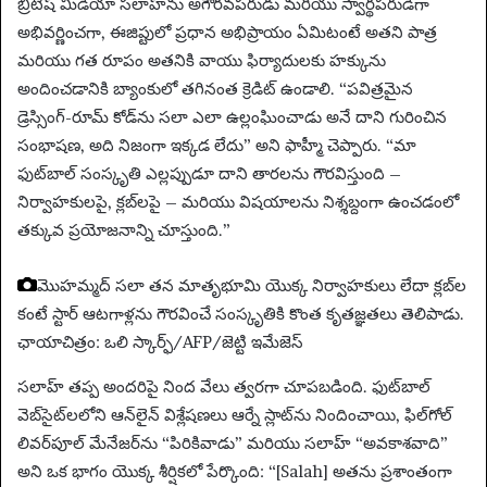
బ్రిటీష్ మీడియా సలాహ్‌ను అగౌరవపరుడు మరియు స్వార్థపరుడిగా
అభివర్ణించగా, ఈజిప్టులో ప్రధాన అభిప్రాయం ఏమిటంటే అతని పాత్ర
మరియు గత రూపం అతనికి వాయు ఫిర్యాదులకు హక్కును
అందించడానికి బ్యాంకులో తగినంత క్రెడిట్ ఉండాలి. “పవిత్రమైన
డ్రెస్సింగ్-రూమ్ కోడ్‌ను సలా ఎలా ఉల్లంఘించాడు అనే దాని గురించిన
సంభాషణ, అది నిజంగా ఇక్కడ లేదు” అని ఫాహ్మీ చెప్పారు. “మా
ఫుట్‌బాల్ సంస్కృతి ఎల్లప్పుడూ దాని తారలను గౌరవిస్తుంది –
నిర్వాహకులపై, క్లబ్‌లపై – మరియు విషయాలను నిశ్శబ్దంగా ఉంచడంలో
తక్కువ ప్రయోజనాన్ని చూస్తుంది.”
మొహమ్మద్ సలా తన మాతృభూమి యొక్క నిర్వాహకులు లేదా క్లబ్‌ల
కంటే స్టార్ ఆటగాళ్లను గౌరవించే సంస్కృతికి కొంత కృతజ్ఞతలు తెలిపాడు.
ఛాయాచిత్రం: ఒలి స్కార్ఫ్/AFP/జెట్టి ఇమేజెస్
సలాహ్ తప్ప అందరిపై నింద వేలు త్వరగా చూపబడింది. ఫుట్‌బాల్
వెబ్‌సైట్‌లలోని ఆన్‌లైన్ విశ్లేషణలు ఆర్నే స్లాట్‌ను నిందించాయి, ఫిల్‌గోల్
లివర్‌పూల్ మేనేజర్‌ను “పిరికివాడు” మరియు సలాహ్ “అవకాశవాది”
అని ఒక భాగం యొక్క శీర్షికలో పేర్కొంది: “[Salah] అతను ప్రశాంతంగా