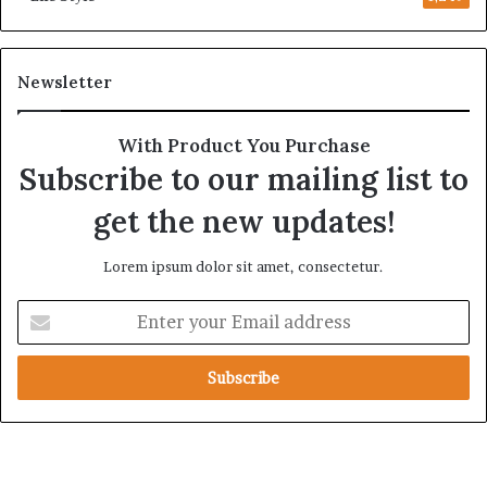
Newsletter
With Product You Purchase
Subscribe to our mailing list to
get the new updates!
Lorem ipsum dolor sit amet, consectetur.
E
n
t
e
r
y
o
u