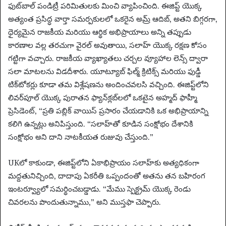
ఫుట్‌బాల్ పండిట్రీ పరిమితులకు మించి వ్యాపించింది. ఈజిప్ట్ యొక్క
అత్యంత ప్రసిద్ధ వార్తా సమర్పకులలో ఒకరైన అమ్ర్ ఆదిబ్, అతని బిగ్గరగా,
ధైర్యమైన రాజకీయ మరియు ఆర్థిక అభిప్రాయాలు అన్ని తప్పుడు
కారణాల వల్ల తరచుగా వైరల్ అవుతాయి, సలాహ్ యొక్క రక్షణ కోసం
గట్టిగా వచ్చారు. రాజకీయ వ్యాఖ్యాతలు చర్చల వ్యూహాల లెన్స్ ద్వారా
సలా మాటలను విడదీశారు. యూట్యూబ్ ఫిల్మ్ క్రిటిక్స్ మరియు ఫుడ్డీ
టిక్‌టోకర్లు కూడా తమ విశ్లేషణను అందించవలసి వచ్చింది. ఈజిప్ట్‌లోని
లివర్‌పూల్ యొక్క పురాతన ఫ్యాన్‌క్లబ్‌లలో ఒకటైన అహ్మద్ ఫాహ్మీ
ప్రెసిడెంట్, “ప్రతి పబ్లిక్ వాయిస్ ప్రసారం చేయడానికి ఒక అభిప్రాయాన్ని
కలిగి ఉన్నట్లు అనిపిస్తుంది. “సలాహ్‌తో కూడిన సంక్షోభం దేశానికి
సంక్షోభం అని దాని నాటకీయత రుజువు చేస్తుంది.”
UKలో కాకుండా, ఈజిప్ట్‌లోని ఏకాభిప్రాయం సలాహ్‌కు అత్యధికంగా
మద్దతునిచ్చింది, దాదాపు ఏకరీతి ఒప్పందంతో అతను తన బహిరంగ
ఇంటర్వ్యూలో సమర్థించబడ్డాడు. “మేము స్పెక్ట్రమ్ యొక్క రెండు
చివరలను పొందుతున్నాము,” అని ముస్తఫా చెప్పారు.