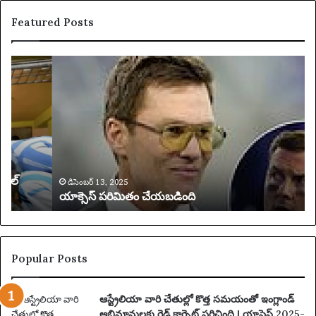
Featured Posts
యా
U
క్సె
S
స్
$
ప
4
రి
4
మి
,
తం
0
చే
0
య
0
డిసెంబర్ 13, 2025
యాక్సెస్ పరిమితం చేయబడింది
బ
అ
డిం
దు
ది
కు
న్న
ట్లు
Popular Posts
ఆ
రో
ఆస్ట్రేలియా వారి చేతుల్లో కొత్త సమయంతో ఇంగ్లాండ్
పిం
అభిమానులకు రెడ్ కార్పెట్ పరిచింది | యాషెస్ 2025-
చి