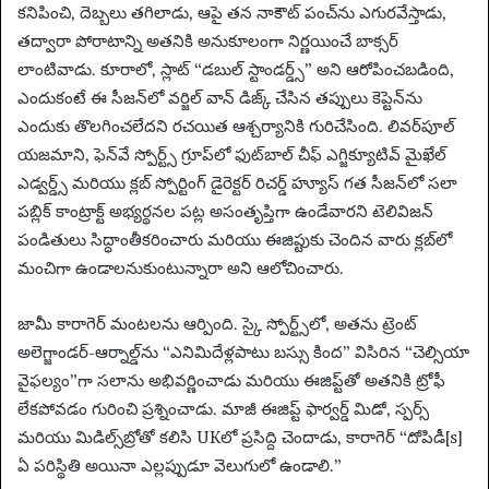
కనిపించి, దెబ్బలు తగిలాడు, ఆపై తన నాకౌట్ పంచ్‌ను ఎగురవేస్తాడు,
తద్వారా పోరాటాన్ని అతనికి అనుకూలంగా నిర్ణయించే బాక్సర్
లాంటివాడు. కూరాలో, స్లాట్ “డబుల్ స్టాండర్డ్స్” అని ఆరోపించబడింది,
ఎందుకంటే ఈ సీజన్‌లో వర్జిల్ వాన్ డిజ్క్ చేసిన తప్పులు కెప్టెన్‌ను
ఎందుకు తొలగించలేదని రచయిత ఆశ్చర్యానికి గురిచేసింది. లివర్‌పూల్
యజమాని, ఫెన్‌వే స్పోర్ట్స్ గ్రూప్‌లో ఫుట్‌బాల్ చీఫ్ ఎగ్జిక్యూటివ్ మైఖేల్
ఎడ్వర్డ్స్ మరియు క్లబ్ స్పోర్టింగ్ డైరెక్టర్ రిచర్డ్ హ్యూస్ గత సీజన్‌లో సలా
పబ్లిక్ కాంట్రాక్ట్ అభ్యర్థనల పట్ల అసంతృప్తిగా ఉండేవారని టెలివిజన్
పండితులు సిద్ధాంతీకరించారు మరియు ఈజిప్టుకు చెందిన వారు క్లబ్‌లో
మంచిగా ఉండాలనుకుంటున్నారా అని ఆలోచించారు.
జామీ కారాగెర్ మంటలను ఆర్పింది. స్కై స్పోర్ట్స్‌లో, అతను ట్రెంట్
అలెగ్జాండర్-ఆర్నాల్డ్‌ను “ఎనిమిదేళ్లపాటు బస్సు కింద” విసిరిన “చెల్సియా
వైఫల్యం”గా సలాను అభివర్ణించాడు మరియు ఈజిప్ట్‌తో అతనికి ట్రోఫీ
లేకపోవడం గురించి ప్రశ్నించాడు. మాజీ ఈజిప్ట్ ఫార్వర్డ్ మిడో, స్పర్స్
మరియు మిడిల్స్‌బ్రోతో కలిసి UKలో ప్రసిద్ది చెందాడు, కారాగెర్ “దోపిడీ[s]
ఏ పరిస్థితి అయినా ఎల్లప్పుడూ వెలుగులో ఉండాలి.”