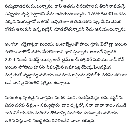
నమ్మకూడదనుకుంటున్నాను, కానీ అతను లివర్‌పూల్‌కు తిరిగి రావడంపై
ఎప్పుడూ దృష్టి పెట్టాడని నేను అనుకుంటున్నాను. 1765584001అతను
ఎక్కడ ముగుస్తాడో అతనికి ఖచ్చితంగా తెలియకపోవచ్చు. మీరు వెనుక
గోడకు ఆనుకుని ఉన్న వ్యక్తిని చూడబోతున్నారని నేను అనుకుంటున్నాను.
అంగోలా, దక్షిణాఫ్రికా మరియు జింబాబ్వేలతో పాటు గ్రూప్ Bలో డ్రా అయిన
ఫారోలు నాకౌట్ దశకు చేరుకోవాలని భావిస్తున్నారు. అయితే ఫిబ్రవరి
2024 నుండి ఈజిప్ట్ యొక్క ఆల్-టైమ్ టాప్ స్కోరర్ మరియు హెడ్ కోచ్
అయిన హోసామ్ హసన్ విఫలమైన సమాఖ్య యొక్క పేలవమైన
మద్దతుతో వృద్ధాప్య మరియు అసమాన జట్టును టైటిల్‌కు నడిపించగలరా
అనే దానిపై నిరంతర ప్రశ్నలు ఉన్నాయి.
మరింత ఖచ్చితమైన వాస్తవం మిగిలి ఉంది: ఈజిప్షియన్లు తమ కెప్టెన్‌ను
చివరి వరకు తీవ్రంగా సమర్థిస్తారు. వారి దృష్టిలో, సలా చాలా కాలం నుండి
వారి విధేయతను మరియు గౌరవాన్ని సంపాదించుకున్నాడు మరియు
అతని పట్ల వారి నిబద్ధతను కదిలించేది చాలా తక్కువ.