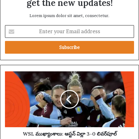
get the new updates!
Lorem ipsum dolor sit amet, consectetur.
E
n
t
e
r
y
o
u
W
r
S
E
L
m
ము
a
ఖ్యాం
i
శా
l
లు
a
:
d
ఆ
d
స్ట
WSL ముఖ్యాంశాలు: ఆస్టన్ విల్లా 3-0 లివర్‌పూల్