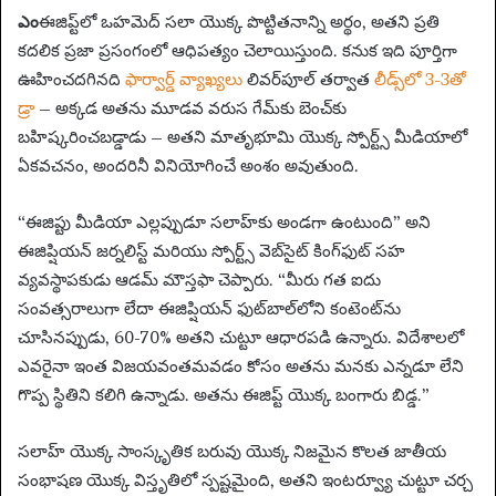
n
ఎం
ఈజిప్ట్‌లో ఒహమెద్ సలా యొక్క పొట్టితనాన్ని అర్థం, అతని ప్రతి
e
కదలిక ప్రజా ప్రసంగంలో ఆధిపత్యం చెలాయిస్తుంది. కనుక ఇది పూర్తిగా
m
ఊహించదగినది
ఫార్వార్డ్ వ్యాఖ్యలు
లివర్‌పూల్ తర్వాత
లీడ్స్‌లో 3-3తో
a
డ్రా
– అక్కడ అతను మూడవ వరుస గేమ్‌కు బెంచ్‌కు
i
బహిష్కరించబడ్డాడు – అతని మాతృభూమి యొక్క స్పోర్ట్స్ మీడియాలో
l
ఏకవచనం, అందరినీ వినియోగించే అంశం అవుతుంది.
“ఈజిప్టు మీడియా ఎల్లప్పుడూ సలాహ్‌కు అండగా ఉంటుంది” అని
ఈజిప్షియన్ జర్నలిస్ట్ మరియు స్పోర్ట్స్ వెబ్‌సైట్ కింగ్‌ఫుట్ సహ
వ్యవస్థాపకుడు ఆడమ్ మౌస్తఫా చెప్పారు. “మీరు గత ఐదు
సంవత్సరాలుగా లేదా ఈజిప్షియన్ ఫుట్‌బాల్‌లోని కంటెంట్‌ను
చూసినప్పుడు, 60-70% అతని చుట్టూ ఆధారపడి ఉన్నారు. విదేశాలలో
ఎవరైనా ఇంత విజయవంతమవడం కోసం అతను మనకు ఎన్నడూ లేని
గొప్ప స్థితిని కలిగి ఉన్నాడు. అతను ఈజిప్ట్ యొక్క బంగారు బిడ్డ.”
సలాహ్ యొక్క సాంస్కృతిక బరువు యొక్క నిజమైన కొలత జాతీయ
సంభాషణ యొక్క విస్తృతిలో స్పష్టమైంది, అతని ఇంటర్వ్యూ చుట్టూ చర్చ