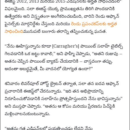
ఈజిప్ట్ 2012, 2013 మరియు 2015 ఎడిషన్‌లకు అర్హత సాధించడంలో
విఫలమైంది. సలా ఈజిప్ట్ యొక్క ప్రాముఖ్యతను తిరిగి పొందడానికి
ఉత్ప్రేరకం అని విస్తృతంగా అంగీకరించబడింది, వారిని రెండు ఆఫ్కాన్
ఫైనల్స్‌కు మార్గనిర్దేశం చేస్తుంది మరియు
రెండు ప్రపంచకప్‌లకు అర్హత
సాధించింది
మునుపటి బంగారు తరాన్ని తప్పించుకున్న ఘనత.
“నేను ఊహిస్తున్నాను కూడా [Carragher’s] పాయింట్ సలాహ్ టైటిల్స్
గెలవడానికి ఒక జట్టు కావాలి,” అని ఫాహ్మీ చెప్పాడు, “అతని రుజువు –
అతను చెప్పిన పాయింట్ బ్యాకప్ చేయడానికి – వాస్తవంగా తప్పు.
అదంతా అబద్ధమైతే, మీ వాదనలో యోగ్యత ఉందా?”
శనివారం లివర్‌పూల్ హోస్ట్ బ్రైటన్ తర్వాత, సలా తన ఐదవ ఆఫ్కాన్
ప్రచారానికి ఈజిప్ట్‌లో చేరనున్నాడు. “ఇది తన అభిప్రాయాన్ని
నిరూపించుకోవడానికి సలాహ్‌ను ప్రోత్సహిస్తుందని నేను భావిస్తున్నాను”
అని ముస్తఫా చెప్పారు. “అతను ఆ కోపం మరియు ప్రేరణను పిచ్‌పైకి
మళ్లించాలనుకుంటున్నాడు.
“అతను గత ఎడిషన్‌లలో ప్రయత్నించడం లేదని నేను