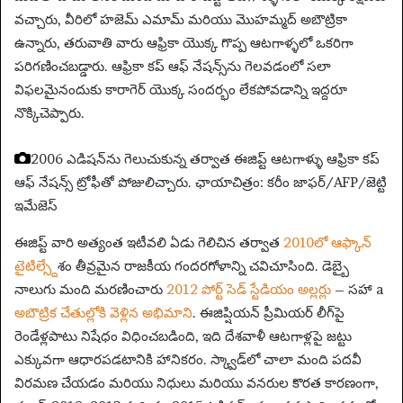
వచ్చారు, వీరిలో హజెమ్ ఎమామ్ మరియు మొహమ్మద్ అబౌట్రికా
ఉన్నారు, తరువాతి వారు ఆఫ్రికా యొక్క గొప్ప ఆటగాళ్ళలో ఒకరిగా
పరిగణించబడ్డారు. ఆఫ్రికా కప్ ఆఫ్ నేషన్స్‌ను గెలవడంలో సలా
విఫలమైనందుకు కారాగెర్ యొక్క సందర్భం లేకపోవడాన్ని ఇద్దరూ
నొక్కిచెప్పారు.
2006 ఎడిషన్‌ను గెలుచుకున్న తర్వాత ఈజిప్ట్ ఆటగాళ్ళు ఆఫ్రికా కప్
ఆఫ్ నేషన్స్ ట్రోఫీతో పోజులిచ్చారు.
ఛాయాచిత్రం: కరీం జాఫర్/AFP/జెట్టి
ఇమేజెస్
ఈజిప్ట్ వారి అత్యంత ఇటీవలి ఏడు గెలిచిన తర్వాత
2010లో ఆఫ్కాన్
టైటిల్స్
దేశం తీవ్రమైన రాజకీయ గందరగోళాన్ని చవిచూసింది. డెబ్బై
నాలుగు మంది మరణించారు
2012 పోర్ట్ సెడ్ స్టేడియం అల్లర్లు
– సహా a
అబౌట్రిక చేతుల్లోకి వెళ్లిన అభిమాని
. ఈజిప్షియన్ ప్రీమియర్ లీగ్‌పై
రెండేళ్లపాటు నిషేధం విధించబడింది, ఇది దేశవాళీ ఆటగాళ్లపై జట్టు
ఎక్కువగా ఆధారపడటానికి హానికరం. స్క్వాడ్‌లో చాలా మంది పదవీ
విరమణ చేయడం మరియు నిధులు మరియు వనరుల కొరత కారణంగా,