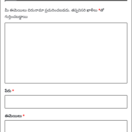
మీ ఈమెయిలు చిరునామా ప్రచురించబడదు.
తప్పనిసరి ఖాళీలు
*
‌తో
గుర్తించబడ్డాయి
వ్యా
ఖ్య
*
పేరు
*
ఈమెయిలు
*