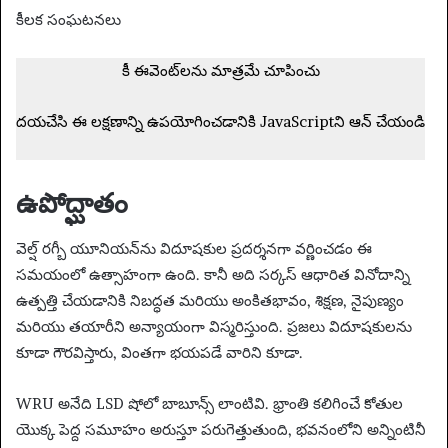
n
కీలక సంఘటనలు
e
m
కీ ఈవెంట్‌లను మాత్రమే చూపించు
a
i
దయచేసి ఈ లక్షణాన్ని ఉపయోగించడానికి JavaScriptని ఆన్ చేయండి
l
ఉపోద్ఘాతం
వెల్ష్ రగ్బీ యూనియన్‌ను విదూషకుల ప్రదర్శనగా వర్ణించడం ఈ
సమయంలో ఉత్సాహంగా ఉంది. కానీ అది సర్కస్ ఆధారిత వినోదాన్ని
ఉత్పత్తి చేయడానికి నిబద్ధత మరియు అంకితభావం, శిక్షణ, నైపుణ్యం
మరియు తయారీని అన్యాయంగా విస్మరిస్తుంది. ప్రజలు విదూషకులను
కూడా గౌరవిస్తారు, వింతగా భయపడే వారిని కూడా.
WRU అనేది LSD షోలో బాబూన్స్ లాంటివి. భ్రాంతి కలిగించే కోతుల
యొక్క పెద్ద సమూహం అరుస్తూ పరుగెత్తుతుంది, భవనంలోని అన్నింటినీ