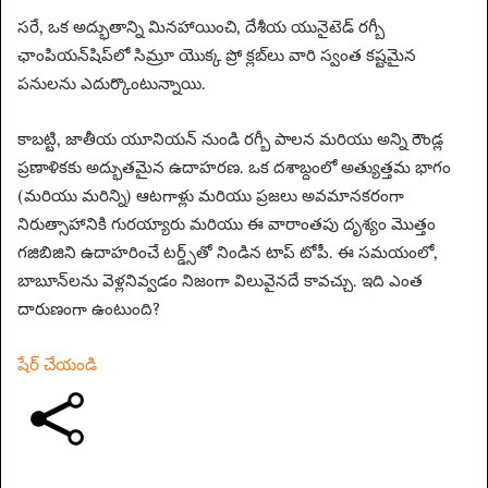
సరే, ఒక అద్భుతాన్ని మినహాయించి, దేశీయ యునైటెడ్ రగ్బీ
ఛాంపియన్‌షిప్‌లో సిమ్రూ యొక్క ప్రో క్లబ్‌లు వారి స్వంత కష్టమైన
పనులను ఎదుర్కొంటున్నాయి.
కాబట్టి, జాతీయ యూనియన్ నుండి రగ్బీ పాలన మరియు అన్ని రౌండ్ల
ప్రణాళికకు అద్భుతమైన ఉదాహరణ. ఒక దశాబ్దంలో అత్యుత్తమ భాగం
(మరియు మరిన్ని) ఆటగాళ్లు మరియు ప్రజలు అవమానకరంగా
నిరుత్సాహానికి గురయ్యారు మరియు ఈ వారాంతపు దృశ్యం మొత్తం
గజిబిజిని ఉదాహరించే టర్డ్స్‌తో నిండిన టాప్ టోపీ. ఈ సమయంలో,
బాబూన్‌లను వెళ్లనివ్వడం నిజంగా విలువైనదే కావచ్చు. ఇది ఎంత
దారుణంగా ఉంటుంది?
షేర్ చేయండి