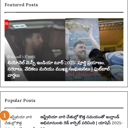
Featured Posts
లి
య
యో
క్సె
నె
స్
ల్
ప
మె
రి
స్సీ
మి
ఇం
డిసెంబర్ 13, 2025
త
లియోనెల్ మెస్సీ ఇండియా టూర్ 2025: పూర్తి ప్రయాణం,
డి
చే
నగరాలు, వేదికలు మరియు ముఖ్య సంఘటనలు | ఫుట్‌బాల్
యా
వార్తలు
టూ
బ
ర్
డి
2
ది
0
2
Popular Posts
5
:
ఆస్ట్రేలియా వారి చేతుల్లో కొత్త సమయంతో ఇంగ్లాండ్
పూ
అభిమానులకు రెడ్ కార్పెట్ పరిచింది | యాషెస్ 2025-
ర్తి