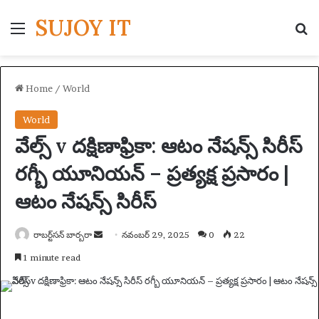
SUJOY IT
Menu
S
Home
/
World
World
వేల్స్ v దక్షిణాఫ్రికా: ఆటం నేషన్స్ సిరీస్
రగ్బీ యూనియన్ – ప్రత్యక్ష ప్రసారం |
ఆటం నేషన్స్ సిరీస్
రాబర్ట్‌సన్ బార్బరా
S
నవంబర్ 29, 2025
0
22
e
1 minute read
n
d
a