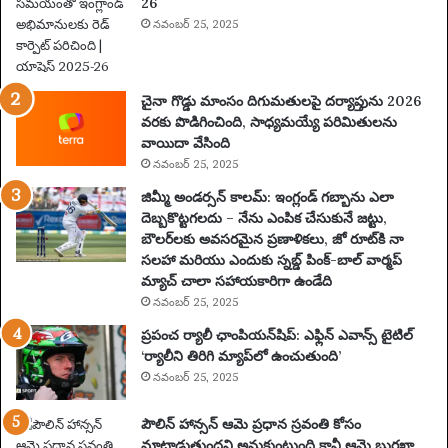
26
ప్ర
యా
నవంబర్ 25, 2025
ణం
,
న
చైనా గొడ్డు మాంసం దిగుమతులపై దర్యాప్తును 2026
గ
వరకు పొడిగించింది, సాధ్యమయ్యే పరిమితులను
రా
వాయిదా వేసింది
లు
నవంబర్ 25, 2025
,
వే
జిమ్మీ అండర్సన్ కాలమ్: ఇంగ్లండ్ గబ్బాను ఎలా
ది
దెబ్బకొట్టగలదు – నేను ఎంపిక చేసుకునే జట్టు,
క
బౌలర్‌లకు అవసరమైన ప్రణాళికలు, జో రూట్‌కి నా
లు
సలహా మరియు ఎందుకు స్నబ్డ్ పింక్-బాల్ వార్మప్
మ
మ్యాచ్ చాలా సహాయకారిగా ఉండేది
రి
నవంబర్ 25, 2025
యు
ప్రపంచ ర్యాలీ ఛాంపియన్‌షిప్: ఎఫ్లిన్ ఎవాన్స్ టైటిల్
ము
‘ర్యాలీని తిరిగి మ్యాప్‌లో ఉంచుతుంది’
ఖ్య
నవంబర్ 25, 2025
సం
ఘ
పౌలిన్ హాన్సన్ ఆమె ప్రధాన స్రవంతి కోసం
ట
మాట్లాడుతుందని అనుకుంటుంది కానీ ఆమె బురఖా
న