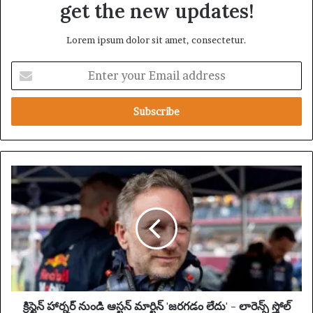
get the new updates!
Lorem ipsum dolor sit amet, consectetur.
E
n
t
e
r
y
o
u
క్రి
r
స్టై
E
న్
m
హా
a
ర్న
i
ర్
l
నుం
a
డి
d
ఆ
d
స్ట
క్రిస్టైన్ హార్నర్ నుండి ఆస్టన్ మార్టిన్ 'జరగడం లేదు' - లారెన్స్ స్త్రోల్