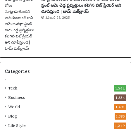
స్టంట్ ఆమె చెడ్డ ప్రవృత్తులు కలిగిన బిట్ ప్లేయర్ అని
లు
చూపిస్తుంది | టామ్ మెక్‌ల్రాయ్
|
ఫు
నవంబర్ 25, 2025
ట్‌
బా
ల్
వా
ర్త
లు
Categories
Tech
1,542
Business
1,534
World
1,491
Blog
1,385
Life Style
1,249