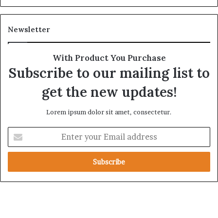
Newsletter
With Product You Purchase
Subscribe to our mailing list to
get the new updates!
Lorem ipsum dolor sit amet, consectetur.
E
n
t
e
r
y
o
u
r