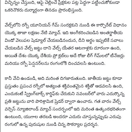
విచ్ఛిన్నం చేస్తుంది, ఆపై చెల్లించే ప్రేక్షకుల పట్ల పెద్దగా పట్టించుకోకుండా
ఒకరినొకరు దుర్మార్గంగా తినడం ప్రారంభిస్తుంది.
వేల్స్‌లోని రగ్బీ యూనియన్ గేమ్ సంరక్షకుని నుండి ఈ కార్పొరేట్ విధానం
యొక్క తాజా లక్షణం నేటి మ్యాచ్. ఇది అంగీకరించబడిన అంతర్జాతీయ
విండో వెలుపల షెడ్యూల్ చేయబడినందున, దీని అర్థం ఇప్పటికే సవాలు
చేయబడిన వేల్స్ జట్టు దాని వేల్స్ యేతర ఆటగాళ్లకు దూరంగా ఉంది,
అయితే దేశం యొక్క దేశీయ ప్రో క్లబ్‌లు అదే రోజు లీగ్ గేమ్‌లలో టీనేజర్లు
మరియు రగ్బీ పెన్షనర్‌లను రంగంలోకి దించవలసి ఉంటుంది.
కానీ వేచి ఉండండి, అది మరింత దిగజారుతుంది. జాతీయ జట్టు కూడా
ప్రస్తుతం ప్రపంచ రగ్బీలో అత్యంత శక్తివంతమైన శక్తితో ఆడవలసి ఉంది,
ఎందుకంటే స్ప్రింగ్‌బాక్స్ కార్డిఫ్‌కు చేరుకుని నవంబర్‌లో వారు ఎదుర్కొన్న
ప్రతి జట్టును వారి పారిశ్రామిక ష్రెడర్ ద్వారా ఉంచారు. గత వారం వేల్స్
వర్సెస్ న్యూజిలాండ్ మ్యాచ్ సందర్భంలో ఇది మరింత ఉత్కంఠభరితంగా
ఉంటుంది, యుగాల తరబడి అందరూ ఎదురు చూస్తున్నప్పుడు ఎరుపు
రంగులో ఉన్న పురుషుల నుండి చిన్న సౌకర్యాల ప్రదర్శన.