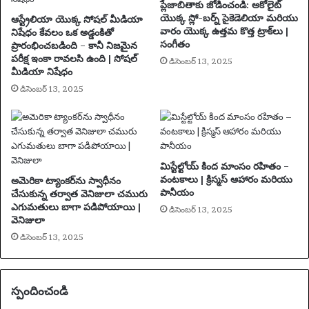
న్నా
ప్లేజాబితాకు జోడించండి: అకోలైట్
రు
యొక్క స్లో-బర్న్ సైకెడెలియా మరియు
ఆస్ట్రేలియా యొక్క సోషల్ మీడియా
వారం యొక్క ఉత్తమ కొత్త ట్రాక్‌లు |
నిషేధం కేవలం ఒక అడ్డంకితో
సంగీతం
ప్రారంభించబడింది – కానీ నిజమైన
పరీక్ష ఇంకా రావలసి ఉంది | సోషల్
డిసెంబర్ 13, 2025
మీడియా నిషేధం
డిసెంబర్ 13, 2025
మిస్టేల్టోయ్ కింద మాంసం రహితం –
వంటకాలు | క్రిస్మస్ ఆహారం మరియు
అమెరికా ట్యాంకర్‌ను స్వాధీనం
పానీయం
చేసుకున్న తర్వాత వెనిజులా చమురు
ఎగుమతులు బాగా పడిపోయాయి |
డిసెంబర్ 13, 2025
వెనిజులా
డిసెంబర్ 13, 2025
స్పందించండి