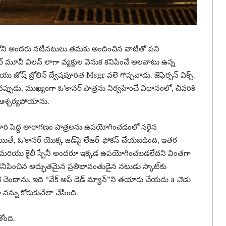
ాన్”లోని అందరు నటీనటులు తమకు అందించిన వాటితో పని
ాషర్ మూవీ విలన్ లాగా వ్యక్తుల వెనుక కనిపించే అలవాటు ఉన్న
ియు జోష్ బ్రోలిన్ ద్వేషపూరిత Msgr వలె గొప్పవాడు. జెఫెర్సన్ విక్స్.
ినప్పుడు, ముఖ్యంగా ఓ’కానర్ పాత్రను నిర్వహించే విధానంలో, చివరికి
ఆశ్చర్యపోయాను.
, వారి పెద్ద తారాగణం పాత్రలను ఉపయోగించడంలో సరైన
ితే, ఓ’కానర్ యొక్క జడ్‌పై లేజర్-ఫోకస్ చేయబడింది, ఇతర
స్కాట్ మరియు కైలీ స్పేనీ అందరూ ఇక్కడ ఉపయోగించబడలేదని వింతగా
డ కనిపించిన అద్భుతమైన ప్రతిభావంతుడైన నటుడు స్కాట్‌కు
ాశ చెందాను. ఇది “వేక్ అప్ డెడ్ మ్యాన్”ని తయారు చేయదు a
చెడు
నన్ను కోరుకునేలా చేసింది.
తోంది.