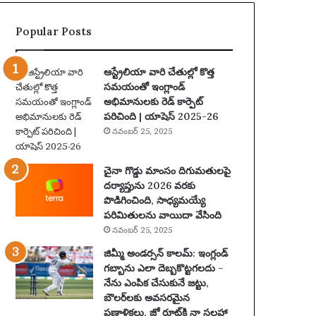
2
5
Popular Posts
:
పూ
ర్తి
ఆస్ట్రేలియా వారి చేతుల్లో కొత్త
ప్ర
సమయంతో ఇంగ్లాండ్
యా
అభిమానులకు రెడ్ కార్పెట్
ణం
పరిచింది | యాషెస్ 2025-26
,
నవంబర్ 25, 2025
న
గ
రా
చైనా గొడ్డు మాంసం దిగుమతులపై
లు
దర్యాప్తును 2026 వరకు
,
పొడిగించింది, సాధ్యమయ్యే
వే
పరిమితులను వాయిదా వేసింది
ది
నవంబర్ 25, 2025
క
జిమ్మీ అండర్సన్ కాలమ్: ఇంగ్లండ్
లు
గబ్బాను ఎలా దెబ్బకొట్టగలదు –
మ
నేను ఎంపిక చేసుకునే జట్టు,
రి
బౌలర్‌లకు అవసరమైన
యు
ప్రణాళికలు, జో రూట్‌కి నా సలహా
ము