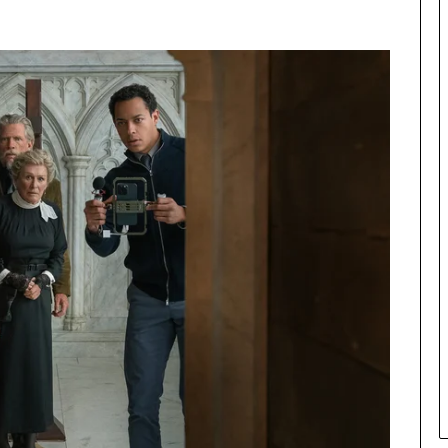
జ
మై
న
ప
రీ
క్ష
ఇం
కా
రా
వ
ల
సి
ఉం
ది
|
సో
ష
ల్
మీ
డి
యా