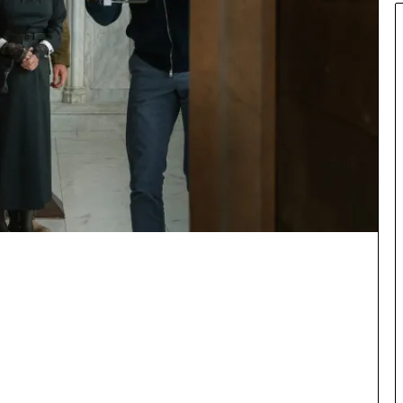
షే
ధం
కే
వ
లం
ఒ
క
అ
డ్డం
కి
తో
ప్రా
రం
భిం
చ
బ
డిం
ది
–
కా
నీ
ని