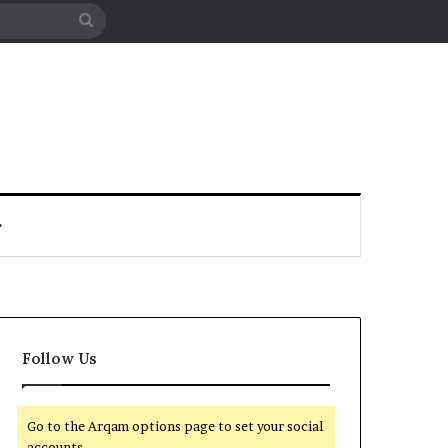
Search
for
Follow Us
Go to the Arqam options page to set your social
accounts.