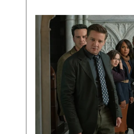
కొ
త్త
ట్రా
క్‌
లు
|
సం
గీ
తం