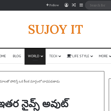
Log In
Random Article
Sidebar
Follow
SUJOY IT
OME
BLOG
WORLD
TECH
LIFE STYLE
MORE
సినిమాలతో పోలిస్తే ఒక కీలక మార్గంలో బాధపడతాడు
 ఇతర నైవ్స్ అవుట్