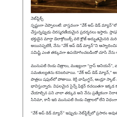
నెట్‌ఫ్లిక్స్
స్పష్టంగా చెప్పాలంటే: వాస్తవంగా “వేక్ అప్ డెడ్ మ్య
చేస్తున్నప్పుడు చిరస్మరణీయమైన ప్రదర్శనలు ఇస్తారు. స్ల
భక్తుడైన మార్తా డెలాక్రోయిక్స్ వలె క్లోజ్ అద్భుతమైనది మర
అయినప్పటికీ, నేను “వేక్ అప్ డెడ్ మ్యాన్”ని ఆస్వాదించ
సమిష్టి ఎంత తక్కువగా ఉపయోగించబడిందో చూసి నేను 
మునుపటి రెండు చిత్రాలు, ముఖ్యంగా “గ్లాస్ ఆనియన్”
సమతుల్యతను కనబరిచాయి. “వేక్ అప్ డెడ్ మ్యాన్,” అయ
పాత్రలు షఫుల్‌లో పోతాయి. కెర్రీ వాషింగ్టన్, ఆండ్రూ 
భావిస్తున్నారు. విఫలమైన సైన్స్ ఫిక్షన్ రచయితగా ఇక్క
చేయాల్సిన పని చాలా తక్కువ అని నేను ప్రత్యేకంగా నిర
సినిమా, కానీ ఇది మునుపటి రెండు చిత్రాలలో లేని విధంగా 
“వేక్ అప్ డెడ్ మ్యాన్” ఇప్పుడు నెట్‌ఫ్లిక్స్‌లో ప్రసారం అవు