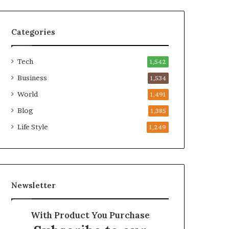
Categories
Tech
1,542
Business
1,534
World
1,491
Blog
1,385
Life Style
1,249
Newsletter
With Product You Purchase