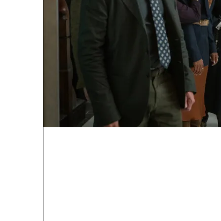
ట్
యొ
క్క
స్లో
-
బ
ర్న్
సై
కె
డె
లి
యా
మ
రి
యు
వా
రం
యొ
క్క
ఉ
త్త
మ