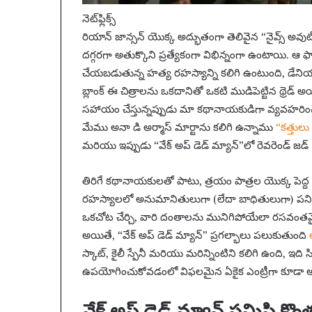
నెట్‌ఫ్లిక్స్
రియాన్ జాన్సన్ యొక్క అద్భుతంగా తెలివైన “నైవ్స్ అవ
దగ్గరగా అతుక్కొని ప్రత్యేకంగా విభిన్నంగా ఉంటాయి. ఆ ఫార్ము
చేయబడుతున్న హత్య రహస్యాన్ని కలిగి ఉంటుంది, డేనియ
బ్లాంక్ ఈ చిత్రాలను ఒకదానితో ఒకటి ముడిపెట్టిన థ్రెడ్ అ
సహాయం చేస్తున్నప్పుడు మా కథానాయకుడిగా వ్యవహరించే ఒ
మేము అనా డి అర్మాస్ మార్టాను కలిగి ఉన్నాము
“కత్తుల
మరియు ఇప్పుడు “వేక్ అప్ డెడ్ మ్యాన్”లో రెవరెండ్ జడ్ 
తిరిగే కథానాయకులతో పాటు, త్రయం పాత్రల యొక్క పెద్ద స
రహస్యాలలో అనుమానితులుగా (లేదా బాధితులుగా) పనిచే
ఒకచోట చేర్చి, వారి దంతాలను మునిగిపోయేలా రసవంతమైన
అయితే, “వేక్ అప్ డెడ్ మ్యాన్” ప్రగల్భాలు పలుకుతుంది
స్కాట్, కైలీ స్పేనీ మరియు మరిన్నింటిని కలిగి ఉంది, ఇది
ఉపయోగించుకోవడంలో విఫలమైన ఏకైక ఎంట్రీగా కూడా అని
వేక్ అప్ డెడ్ మ్యాన్ సమిష్టి