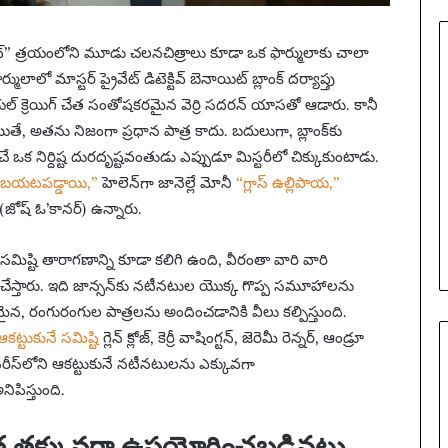
ని
షే
ుట్” త్రయంలోని మూడు చలనచిత్రాలు కూడా ఒక ఫార్ములాకు చాలా
ధం
లాలో మాస్టర్ ప్రైవేట్ డిటెక్టివ్ బెనాయిట్ బ్లాంక్ దర్యాప్తు
ల్ క్రెయిగ్ చేత సంతోషకరమైన వెర్రి సదరన్ యాసతో ఆడారు. కానీ
యితే, అతను నిజంగా ప్రధాన పాత్ర కాదు. బదులుగా, బ్లాంక్‌కు
క నిర్దిష్ట దురదృష్టవంతుడు ఎప్పుడూ మిస్టరీలో చిక్కుకుంటాడు.
ు బయటపడ్డాయి,”
హెలెన్‌గా జానెల్లే మోనీ
“గ్లాస్ ఉల్లిపాయ,”
(జోష్ ఓ’కానర్) ఉన్నారు.
మిష్టి తారాగణాన్ని కూడా కలిగి ఉంది, వీరంతా వారి వారి
స్తారు. ఇది జాన్సన్‌కు నటీనటుల యొక్క గొప్ప సమూహాలను
, రంగురంగుల పాత్రలను అందించడానికి వీలు కల్పిస్తుంది.
ఆకట్టుకునే సమిష్టి
గ్లెన్ క్లోజ్, కెర్రీ వాషింగ్టన్, జెరెమీ రెన్నర్, ఆండ్రూ
 సిరీస్‌లోని ఆకట్టుకునే నటీనటులను ఎక్కువగా
పిస్తుంది.
 కొంత తక్కువగా ఉపయోగించబడినట్లు