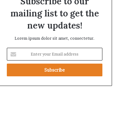
Subscribe to our
mailing list to get the
new updates!
Lorem ipsum dolor sit amet, consectetur.
E
n
t
e
r
y
o
u
r
E
m
a
i
l