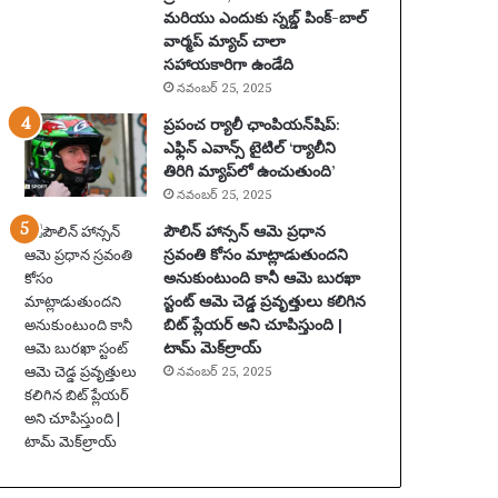
మరియు ఎందుకు స్నబ్డ్ పింక్-బాల్
ఖ్య
వార్మప్ మ్యాచ్ చాలా
సం
సహాయకారిగా ఉండేది
ఘ
నవంబర్ 25, 2025
ట
న
ప్రపంచ ర్యాలీ ఛాంపియన్‌షిప్:
లు
ఎఫ్లిన్ ఎవాన్స్ టైటిల్ ‘ర్యాలీని
|
తిరిగి మ్యాప్‌లో ఉంచుతుంది’
ఫు
నవంబర్ 25, 2025
ట్‌
పౌలిన్ హాన్సన్ ఆమె ప్రధాన
బా
స్రవంతి కోసం మాట్లాడుతుందని
ల్
అనుకుంటుంది కానీ ఆమె బురఖా
వా
స్టంట్ ఆమె చెడ్డ ప్రవృత్తులు కలిగిన
ర్త
బిట్ ప్లేయర్ అని చూపిస్తుంది |
లు
టామ్ మెక్‌ల్రాయ్
నవంబర్ 25, 2025