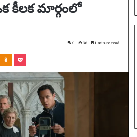
ఒక కీలక మార్గంలో
0
36
1 minute read
Odnoklassniki
Pocket
ఆ
స్ట్రే
లి
యా
డిసెంబర్ 13, 2025
యొ
ఆస్ట్రేలియా యొక్క సోషల్ మీడియా
క్క
నిషేధం కేవలం ఒక అడ్డంకితో
సో
చండి: అకోలైట్ యొక్క
ప్రారంభించబడింది – కానీ నిజమైన పరీక్ష
ష
లియా మరియు వారం
ఇంకా రావలసి ఉంది | సోషల్ మీడియా
ల్
్రాక్‌లు | సంగీతం
నిషేధం
మీ
డి
యా
ని