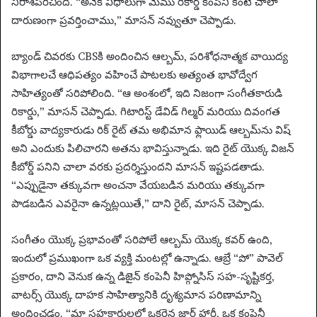
నిరాశపరిచింది. “అనేక విధాలుగా మేము రికార్డ్ కంపెనీ కంటే చాలా
దారుణంగా ప్రవర్తించాము,” మాసన్ నవ్వుతూ చెప్పాడు.
బ్యాండ్ చివరకు CBSకి అందించిన ఆల్బమ్, పరిశోధనాత్మక వాయిద్య
విభాగాలచే ఆధిపత్యం వహించే పాటలకు అత్యంత భావోద్వేగ
సాహిత్యంతో సరిపోలింది. “ఆ అంశంలో, ఇది నిజంగా సంగీతకారుడి
రికార్డు,” మాసన్ చెప్పాడు. గిటారిస్ట్ డేవిడ్ గిల్మర్ మరియు దివంగత
కీబోర్డు వాద్యకారుడు రిక్ రైట్ తమ అభిమాన ఫ్లాయిడ్ ఆల్బమ్‌ను విష్
అని ఎందుకు పిలిచారని అతను భావిస్తున్నాడు. ఇది రైట్ యొక్క విజన్
కీబోర్డ్ పనిని చాలా వరకు ప్రదర్శిస్తుందని మాసన్ ఇష్టపడతాడు.
“ఎప్పుడైనా తక్కువగా అంచనా వేయబడిన మరియు తక్కువగా
పాడబడిన ఎవరైనా ఉన్నట్లయితే,” దాని రైట్, మాసన్ చెప్పాడు.
సంగీతం యొక్క ప్రభావంతో సరిపోలే ఆల్బమ్ యొక్క కవర్ ఉంది,
ఇందులో ప్రముఖంగా ఒక వ్యక్తి మంటల్లో ఉన్నాడు. ఆబ్రే “పో” పావెల్
ప్రకారం, దాని వెనుక ఉన్న డిజైన్ కంపెనీ హిప్గ్నోసిస్ సహ-సృష్టికర్త,
వాటర్స్ యొక్క దాహక సాహిత్యానికి దృశ్యమాన పరిణామాన్ని
అందించడం. “మా సహకారులలో ఒకరైన జార్జ్ హార్డీ, ఒక కంపెనీ