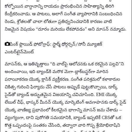
కోల్పోయిన వాగ్దానాన్ని రాయడం ప్రారంభించిన సాహిత్యాన్ని తిరిగి
కేంద్రీకరించాడు. ఆ పాటలు, అలాగే సంగీత వ్యాపారానికి సంబంధించిన
రెండు, శ్రోతలతో చాలా లోతుగా ప్రతిధ్వనించడానికి కారణం వాటి
నిజమైన విషయం “దూరం మరియు లేకపోవడం” అని మాసన్ నమ్మాడు.
పింక్ ఫ్లాయిడ్
ఫోటోగ్రాఫ్: స్టార్మ్ థోర్గర్సన్/సోనీ మ్యూజిక్
ఎంటర్‌టైన్‌మెంట్
మాసన్‌కు, ఆ ఇతివృత్తాలు “ది వాల్‌పై ఆలోచనకు ఒక రకమైన పల్లవి”ని
అందించాయి, ఇది బ్యాండ్‌కి మరొక మెగా-బ్లాక్‌బస్టర్‌గా మారిన
పరాయీకరణ యొక్క క్లాసిక్ వ్యక్తీకరణ. సంగీత పరిశ్రమలో కళాకారుల
చికిత్స గురించి ఫిర్యాదు చేసే పాటలు అప్పుడే పుట్టుకొచ్చాయి, డార్క్
సైడ్‌తో బ్యాండ్ అద్భుతమైన విజయాన్ని చవిచూసింది. EMI యొక్క
లేబుల్ చీఫ్, భాస్కర్ మీనన్ యొక్క మార్కెటింగ్ అవగాహనకు డార్క్ సైడ్
యొక్క వాణిజ్య ప్రభావంలో కీలకమైన భాగాన్ని మాసన్ జమ చేశాడు –
వ్యంగ్యంగా, దాని పురోగతి సమయానికి, బ్యాండ్ ఇప్పటికే CBSతో ఒక
కొత్త ఒప్పందంపై సంతకం చేసింది, తద్వారా వారి గొప్ప శ్రేయోభిలాషిని