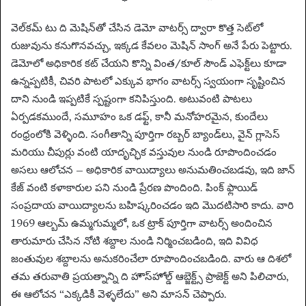
వెల్‌కమ్ టు ది మెషిన్‌తో చేసిన డెమో వాటర్స్ ద్వారా కొత్త సెట్‌లో
రుజువును కనుగొనవచ్చు, ఇక్కడ కేవలం మెషిన్ సాంగ్ అనే పేరు పెట్టారు.
డెమోలో అధికారిక కట్ చేయని కొన్ని వింత/కూల్ సౌండ్ ఎఫెక్ట్‌లు కూడా
ఉన్నప్పటికీ, చివరి పాటలో ఎక్కువ భాగం వాటర్స్ స్వయంగా సృష్టించిన
దాని నుండి ఇప్పటికే స్పష్టంగా కనిపిస్తుంది. అటువంటి పాటలు
ఏర్పడకముందే, సమూహం ఒక డఫ్ట్, కానీ మనోహరమైన, కుందేలు
రంధ్రంలోకి వెళ్ళింది. సంగీతాన్ని పూర్తిగా రబ్బర్ బ్యాండ్‌లు, వైన్ గ్లాసెస్
మరియు చీపుర్లు వంటి యాదృచ్ఛిక వస్తువుల నుండి రూపొందించడం
అసలు ఆలోచన – అధికారిక వాయిద్యాలు అనుమతించబడవు, ఇది జాన్
కేజ్ వంటి కళాకారుల పని నుండి ప్రేరణ పొందింది. పింక్ ఫ్లాయిడ్
సంప్రదాయ వాయిద్యాలను బహిష్కరించడం ఇది మొదటిసారి కాదు. వారి
1969 ఆల్బమ్ ఉమ్మగుమ్మలో, ఒక ట్రాక్ పూర్తిగా వాటర్స్ అందించిన
తారుమారు చేసిన నోటి శబ్దాల నుండి నిర్మించబడింది, ఇది వివిధ
జంతువుల శబ్దాలను అనుకరించేలా రూపొందించబడింది. వారు ఆ దిశలో
తమ తరువాతి ప్రయత్నాన్ని ది హౌస్‌హోల్డ్ ఆబ్జెక్ట్స్ ప్రాజెక్ట్ అని పిలిచారు,
ఈ ఆలోచన “ఎక్కడికీ వెళ్ళలేదు” అని మాసన్ చెప్పారు.