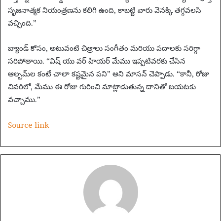
సృజనాత్మక నియంత్రణను కలిగి ఉంది, కాబట్టి వారు వెనక్కి తగ్గవలసి
వచ్చింది.”
బ్యాండ్ కోసం, అటువంటి చిత్రాలు సంగీతం మరియు పదాలకు సరిగ్గా
సరిపోతాయి. “విష్ యు వర్ హియర్ మేము ఇప్పటివరకు చేసిన
ఆల్బమ్‌ల కంటే చాలా కష్టమైన పని” అని మాసన్ చెప్పాడు. “కానీ, రోజు
చివరిలో, మేము ఈ రోజు గురించి మాట్లాడుతున్న దానితో బయటకు
వచ్చాము.”
Source link