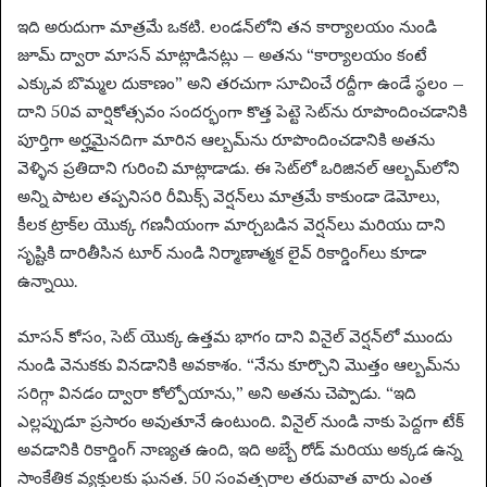
ఇది అరుదుగా మాత్రమే ఒకటి. లండన్‌లోని తన కార్యాలయం నుండి
జూమ్ ద్వారా మాసన్ మాట్లాడినట్లు – అతను “కార్యాలయం కంటే
ఎక్కువ బొమ్మల దుకాణం” అని తరచుగా సూచించే రద్దీగా ఉండే స్థలం –
దాని 50వ వార్షికోత్సవం సందర్భంగా కొత్త పెట్టె సెట్‌ను రూపొందించడానికి
పూర్తిగా అర్హమైనదిగా మారిన ఆల్బమ్‌ను రూపొందించడానికి అతను
వెళ్ళిన ప్రతిదాని గురించి మాట్లాడాడు. ఈ సెట్‌లో ఒరిజినల్ ఆల్బమ్‌లోని
అన్ని పాటల తప్పనిసరి రీమిక్స్ వెర్షన్‌లు మాత్రమే కాకుండా డెమోలు,
కీలక ట్రాక్‌ల యొక్క గణనీయంగా మార్చబడిన వెర్షన్‌లు మరియు దాని
సృష్టికి దారితీసిన టూర్ నుండి నిర్మాణాత్మక లైవ్ రికార్డింగ్‌లు కూడా
ఉన్నాయి.
మాసన్ కోసం, సెట్ యొక్క ఉత్తమ భాగం దాని వినైల్ వెర్షన్‌లో ముందు
నుండి వెనుకకు వినడానికి అవకాశం. “నేను కూర్చొని మొత్తం ఆల్బమ్‌ను
సరిగ్గా వినడం ద్వారా కోల్పోయాను,” అని అతను చెప్పాడు. “ఇది
ఎల్లప్పుడూ ప్రసారం అవుతూనే ఉంటుంది. వినైల్ నుండి నాకు పెద్దగా టేక్
అవడానికి రికార్డింగ్ నాణ్యత ఉంది, ఇది అబ్బే రోడ్ మరియు అక్కడ ఉన్న
సాంకేతిక వ్యక్తులకు ఘనత. 50 సంవత్సరాల తరువాత వారు ఎంత