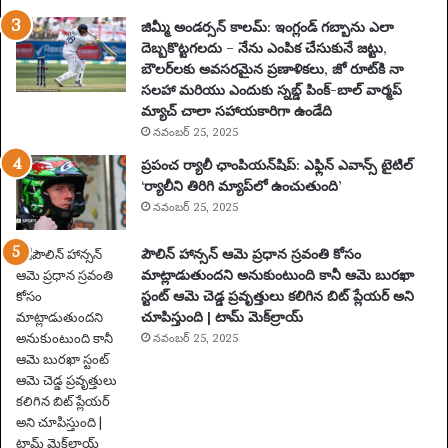
కో
సం
జిమ్మీ అండర్సన్ కాలమ్: ఇంగ్లండ్ గబ్బాను ఎలా
టె
దెబ్బకొట్టగలదు – నేను ఎంపిక చేసుకునే జట్టు,
న్ని
బౌలర్‌లకు అవసరమైన ప్రణాళికలు, జో రూట్‌కి నా
స్
సలహా మరియు ఎందుకు స్నబ్డ్ పింక్-బాల్ వార్మప్
ఆ
మ్యాచ్ చాలా సహాయకారిగా ఉండేది
ట
నవంబర్ 25, 2025
గా
ప్రపంచ ర్యాలీ ఛాంపియన్‌షిప్: ఎఫ్లిన్ ఎవాన్స్ టైటిల్
డు
‘ర్యాలీని తిరిగి మ్యాప్‌లో ఉంచుతుంది’
2
నవంబర్ 25, 2025
0
సం
పౌలిన్ హాన్సన్ ఆమె ప్రధాన స్రవంతి కోసం
వ
మాట్లాడుతుందని అనుకుంటుంది కానీ ఆమె బురఖా
త్స
స్టంట్ ఆమె చెడ్డ ప్రవృత్తులు కలిగిన బిట్ ప్లేయర్ అని
రా
చూపిస్తుంది | టామ్ మెక్‌ల్రాయ్
ల
పా
నవంబర్ 25, 2025
టు
స
స్పె
డ్
చే