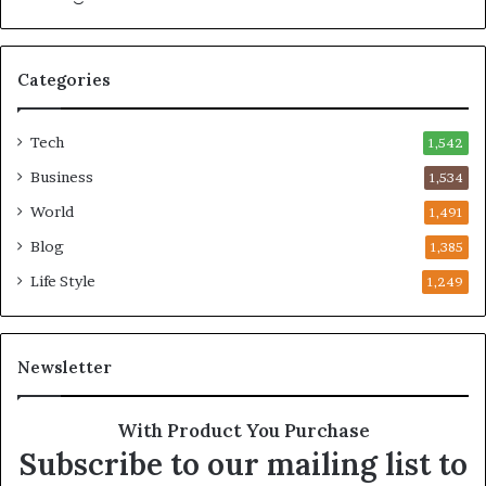
బ
డ్డా
Categories
డు
Tech
1,542
Business
1,534
World
1,491
Blog
1,385
Life Style
1,249
Newsletter
With Product You Purchase
Subscribe to our mailing list to