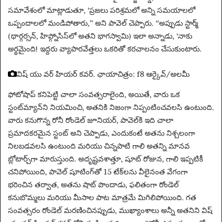
సమావేశంలో మాట్లాడుతూ, ‘ప్రజలు పరిశ్రమలో అన్ని సమయాలలో
ఒప్పందాలలో మండిపోతారు,” అని పావెల్ చెప్పారు. “అప్పుడు స్టార్మ్
(థార్గర్సన్, హిప్గ్నోసిస్‌లో అతని భాగస్వామి) ఇలా అన్నాడు, ‘నాకు
అర్థమైంది! ఇద్దరు వ్యాపారవేత్తలు ఒకరితో కరచాలనం చేసుకుంటారు.
విష్ యు వర్ హియర్ కవర్.
ఛాయాచిత్రం: f8 ఆర్కైవ్/అలమీ
ఫోటోషాప్ కనిపెట్టి చాలా సంవత్సరాలైంది, అయితే, వారు ఒక
స్టంట్‌మ్యాన్‌ని నియమించి, అతనికి నిజంగా నిప్పంటించవలసి ఉంటుంది.
వారు కనుగొన్న రోనీ రోండెల్ జూనియర్, పావెల్‌కి ఇది చాలా
ప్రమాదకరమైన స్టంట్ అని చెప్పాడు, ఎందుకంటే అతను నిశ్చలంగా
నిలబడవలసి ఉంటుంది మరియు చిన్నపాటి గాలి అతన్ని మానవ
బ్లోటార్చ్‌గా మారుస్తుంది. అదృష్టవశాత్తూ, షూట్ రోజున, గాలి ఇప్పటికీ
చనిపోయింది, పావెల్ షూటింగ్‌తో 15 టేక్‌లను వీలైనంత వేగంగా
భరించిన తర్వాత, అతను షాట్ పొందాడు, ఫలితంగా రోండెల్
కనుబొమ్మలు మరియు మీసాల పాట మాత్రమే మిగిలిపోయింది. గత
సంవత్సరం రోండెల్ మరణించినప్పుడు, ముఖ్యాంశాలు అన్నీ అతనిని విష్