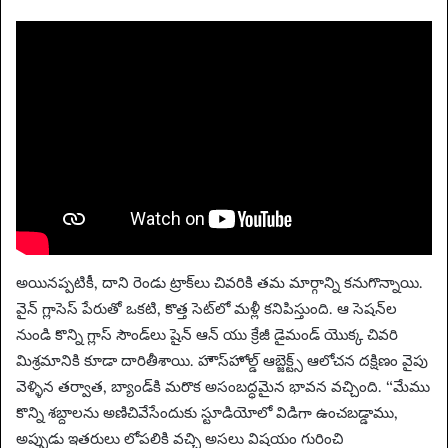
అయినప్పటికీ, దాని రెండు ట్రాక్‌లు చివరికి తమ మార్గాన్ని కనుగొన్నాయి.
వైన్ గ్లాసెస్ పేరుతో ఒకటి, కొత్త సెట్‌లో మళ్లీ కనిపిస్తుంది. ఆ సెషన్‌ల
నుండి కొన్ని గ్లాస్ సౌండ్‌లు షైన్ ఆన్ యు క్రేజీ డైమండ్ యొక్క చివరి
మిశ్రమానికి కూడా దారితీశాయి. హౌస్‌హోల్డ్ ఆబ్జెక్ట్స్ ఆలోచన దక్షిణం వైపు
వెళ్ళిన తర్వాత, బ్యాండ్‌కి మరొక అసంబద్ధమైన భావన వచ్చింది. “మేము
కొన్ని శబ్దాలను అణిచివేసేందుకు స్టూడియోలో విడిగా ఉంచబడ్డాము,
అప్పుడు ఇతరులు లోపలికి వచ్చి అసలు విషయం గురించి