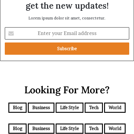
get the new updates!
Lorem ipsum dolor sit amet, consectetur.
E
n
t
e
r
y
o
u
r
Looking For More?
E
m
a
i
Blog
Business
Life Style
Tech
World
l
a
d
Blog
Business
Life Style
Tech
World
d