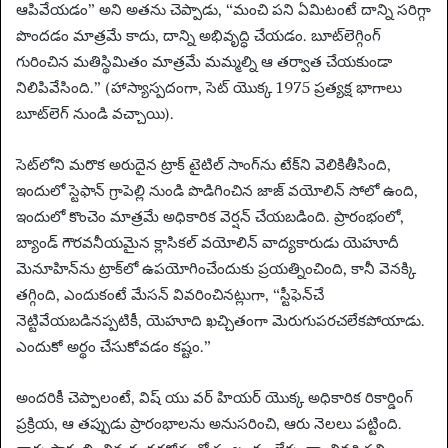
ఆపివేయడం” అని అతను చెప్పాడు, “మంచి పని ఏమిటంటే దాన్ని సరిగ్గా
పొందడం మాత్రమే కాదు, దాన్ని అభివృద్ధి చేయడం. బూట్‌లెగ్గింగ్
గురించిన మతిస్థిమితం మాత్రమే మమ్మల్ని ఆ తర్వాత చేయకుండా
నిలిపివేసింది.” (హాస్యాస్పదంగా, సెట్ యొక్క 1975 ప్రత్యక్ష భాగాలు
బూట్‌లెగ్ నుండి వచ్చాయి).
సెట్‌లోని మరొక అరుదైన ట్రాక్ టైటిల్ సాంగ్‌ను టేక్‌ని వెలికితీసింది,
ఇందులో స్టెఫాన్ గ్రాపెల్లి నుండి పొడిగించిన జాజ్ వయోలిన్ సోలో ఉంది,
ఇందులో కొంచెం మాత్రమే అధికారిక వెర్షన్ చేయబడింది. ప్రారంభంలో,
బ్యాండ్ గౌరవనీయమైన క్లాసికల్ వయోలిన్ వాద్యకారుడు యెహూదీ
మెనూహిన్‌ను ట్రాక్‌లో ఉపయోగించేందుకు ప్రయత్నించింది, కానీ వెనక్కి
తగ్గింది, ఎందుకంటే మేసన్ వివరించినట్లుగా, “స్టీఫెన్‌చే
నెట్టివేయబడినప్పటికీ, యెహూది ఖచ్చితంగా మెరుగుపరచలేకపోయాడు.
ఎందుకో అర్థం చేసుకోవడం కష్టం.”
అందరికీ చెప్పాలంటే, విష్ యు వర్ హియర్ యొక్క అధికారిక రికార్డింగ్
ప్రక్రియ, ఆ తప్పుడు ప్రారంభాలను అనుసరించి, ఆరు నెలలు పట్టింది.