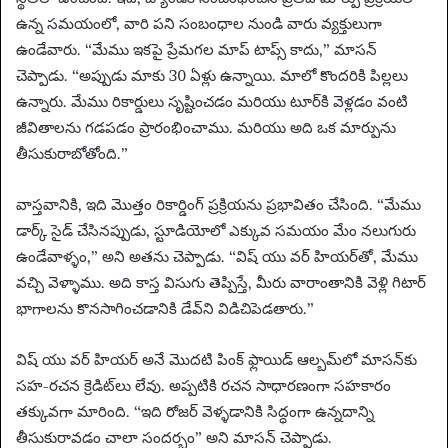
ఉన్న సమయంలో, వారి పని సంబంధాల నుండి వారు వ్యక్తులుగా
ఉండేవారు. “మేము ఇకపై ప్రేమగల మాప్ టాప్స్ కాదు,” మాసన్
చెప్పాడు. “అప్పుడు మాకు 30 ఏళ్లు ఉన్నాయి. మాలో కొందరికి పిల్లలు
ఉన్నారు. మేము రికార్డులు సృష్టించడం మరియు టూర్‌కి వెళ్లడం వంటి
జీవితాలను గడపడం ప్రారంభించాము. మరియు అది ఒక మార్పును
తీసుకురాబోతోంది.”
వాస్తవానికి, ఇది మొత్తం రికార్డింగ్ ప్రక్రియను ప్రభావితం చేసింది. “మేము
డార్క్ సైడ్ చేసినప్పుడు, స్టూడియోలో ఎక్కువ సమయం మేం నలుగురు
ఉండేవాళ్ళం,” అని అతను చెప్పాడు. “విష్ యు వర్ హియర్‌తో, మేము
వచ్చి వెళ్ళాము. అది కాస్త విసుగు తెప్పిస్తే, మీరు వారాంతానికి వెళ్లి గిటార్
భాగాలను కొనసాగించడానికి డేవ్‌ని విడిచిపెడతారు.”
విష్ యు వర్ హియర్ అనే మొదటి పింక్ ఫ్లాయిడ్ ఆల్బమ్‌లో మాసన్‌కు
సహ-రచన క్రెడిట్‌లు లేవు. అప్పటికి రచన సాధారణంగా సహకారం
తక్కువగా మారింది. “ఇది రోజర్ వెళ్ళడానికి సిద్ధంగా ఉన్నదాన్ని
తీసుకురావడం చాలా సందర్భం” అని మాసన్ చెప్పాడు.