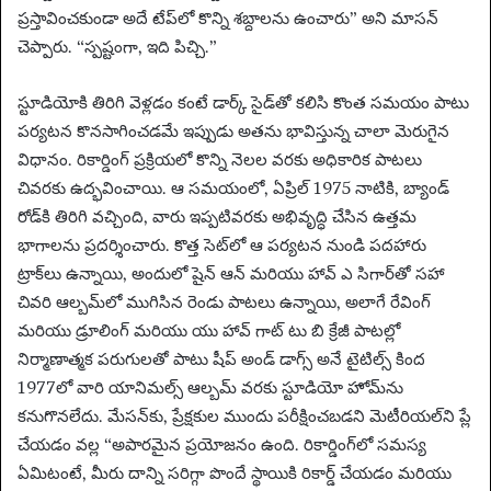
ప్రస్తావించకుండా అదే టేప్‌లో కొన్ని శబ్దాలను ఉంచారు” అని మాసన్
చెప్పారు. “స్పష్టంగా, ఇది పిచ్చి.”
స్టూడియోకి తిరిగి వెళ్లడం కంటే డార్క్ సైడ్‌తో కలిసి కొంత సమయం పాటు
పర్యటన కొనసాగించడమే ఇప్పుడు అతను భావిస్తున్న చాలా మెరుగైన
విధానం. రికార్డింగ్ ప్రక్రియలో కొన్ని నెలల వరకు అధికారిక పాటలు
చివరకు ఉద్భవించాయి. ఆ సమయంలో, ఏప్రిల్ 1975 నాటికి, బ్యాండ్
రోడ్‌కి తిరిగి వచ్చింది, వారు ఇప్పటివరకు అభివృద్ధి చేసిన ఉత్తమ
భాగాలను ప్రదర్శించారు. కొత్త సెట్‌లో ఆ పర్యటన నుండి పదహారు
ట్రాక్‌లు ఉన్నాయి, అందులో షైన్ ఆన్ మరియు హావ్ ఎ సిగార్‌తో సహా
చివరి ఆల్బమ్‌లో ముగిసిన రెండు పాటలు ఉన్నాయి, అలాగే రేవింగ్
మరియు డ్రూలింగ్ మరియు యు హావ్ గాట్ టు బి క్రేజీ పాటల్లో
నిర్మాణాత్మక పరుగులతో పాటు షీప్ అండ్ డాగ్స్ అనే టైటిల్స్ కింద
1977లో వారి యానిమల్స్ ఆల్బమ్ వరకు స్టూడియో హోమ్‌ను
కనుగొనలేదు. మేసన్‌కు, ప్రేక్షకుల ముందు పరీక్షించబడని మెటీరియల్‌ని ప్లే
చేయడం వల్ల “అపారమైన ప్రయోజనం ఉంది. రికార్డింగ్‌లో సమస్య
ఏమిటంటే, మీరు దాన్ని సరిగ్గా పొందే స్థాయికి రికార్డ్ చేయడం మరియు