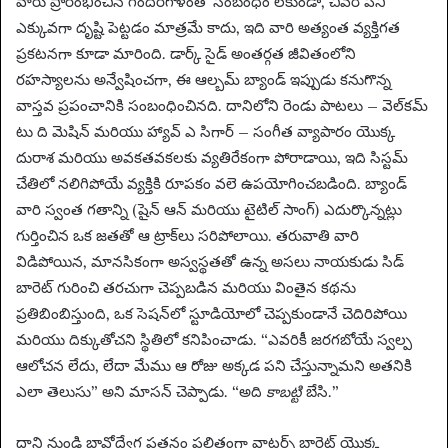
వారు ప్రారంభించిన గందరగోళంతో సంబంధం లేకుండా, చివరి పని
ఎక్కువగా దృష్టి పెట్టడం మాత్రమే కాదు, ఇది వారి అత్యంత వ్యక్తిగత
ప్రకటనగా కూడా మారింది. డార్క్ సైడ్ అంతర్గత జీవితంలోని
రహస్యాలను అన్వేషించగా, ఈ ఆల్బమ్ బ్యాండ్ ఇప్పుడు కనుగొన్న
వాస్తవ ప్రపంచానికి సంబంధించినది. దానిలోని రెండు పాటలు – వెల్‌కమ్
టు ది మెషిన్ మరియు హ్యావ్ ఎ సిగార్ – సంగీత వ్యాపారం యొక్క
దురాశ మరియు అవకతవకలకు వ్యతిరేకంగా పోరాడాయి, ఇది సిస్టమ్
చేతిలో నలిగిపోయే వ్యక్తికి రూపకం వలె ఉపయోగించబడింది. బ్యాండ్
వారి స్వంత గతాన్ని (షైన్ ఆన్ మరియు టైటిల్ సాంగ్) ఎదుర్కొన్నట్లు
గుర్తించిన ఒక జతతో ఆ ట్రాక్‌లు సరిపోలాయి. తరువాతి వారి
విడిపోయిన, మానసికంగా అస్వస్థతతో ఉన్న అసలు నాయకుడు సిడ్
బారెట్ గురించి తరచుగా చెప్పబడిన మరియు వింతైన కథను
ప్రతిబింబిస్తుంది, ఒక సెషన్‌లో స్టూడియోలో చెప్పకుండానే చెదిరిపోయి
మరియు దిక్కుతోచని స్థితిలో కనిపించాడు. “ఎవరికీ జరగబోయే స్వల్ప
ఆలోచన లేదు, లేదా మేము ఆ రోజు అక్కడ పని చేస్తున్నామని అతనికి
ఎలా తెలుసు” అని మాసన్ చెప్పాడు. “అది
కాబట్టి
బేసి.”
దాని నుండి భావోద్వేగ పతనం ఫలితంగా వాటర్స్ బారెట్ యొక్క