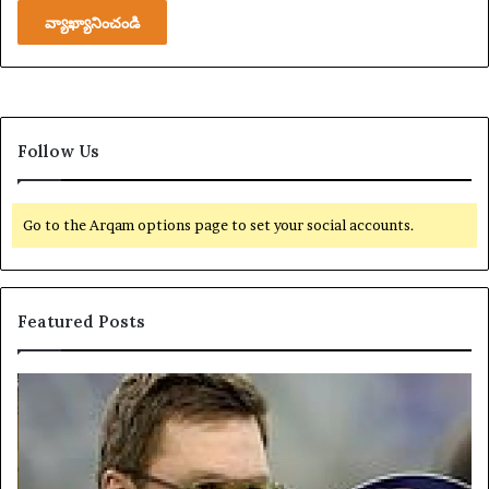
Follow Us
Go to the Arqam options page to set your social accounts.
Featured Posts
యా
U
క్సె
S
స్
$
ప
4
రి
4