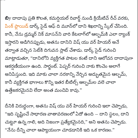
a
n
బి
y దాదాపు ప్రతి కొలత, కమర్షియల్ రివార్డ్ నుండి క్రియేటివ్ రీచ్ వరకు,
e
పింక్ ఫ్లాయిడ్
డార్క్ సైడ్ ఆఫ్ ది మూన్‌లో దాని శిఖరాన్ని స్కేల్ చేసింది.
m
కానీ, నేను డ్రమ్మర్ నిక్ మాసన్‌ని వారి కేటలాగ్‌లో ఆల్బమ్‌కి ఎలా ర్యాంక్
a
ఇస్తారని అడిగినప్పుడు, అతను దానిని విష్ యు వర్ హియర్ అనే
i
తర్వాత వచ్చిన సెట్‌కి దిగువన స్లాట్ చేశాడు. డార్క్ సైడ్ గురించి
l
మాట్లాడుతూ, “దానిలోని వ్యక్తిగత పాటల కంటే దాని ఆలోచన దాదాపుగా
ఆకర్షణీయంగా ఉంది. సార్జంట్. పెప్పర్ గురించి నాకు కొంచెం అలాగే
అనిపిస్తుంది. ఇది మాకు చాలా నరకాన్ని నేర్పిన అద్భుతమైన ఆల్బమ్,
కానీ వ్యక్తిగత భాగాలు కొన్ని ఇతర బీటిల్స్ ఆల్బమ్‌ల వలె చాలా
ఉత్తేజకరమైనవి లేదా అంత మంచివి కావు.”
దీనికి విరుద్ధంగా, అతను విష్ యు వర్ హియర్ గురించి ఇలా చెప్పాడు,
“ఇది సృష్టించే సాధారణ వాతావరణంలో ఏదో ఉంది – దాని స్థలం, దాని
చుట్టూ ఉన్న గాలి, అది నిజంగా ప్రత్యేకమైనది,” అని అతను చెప్పాడు.
“నేను దీన్ని చాలా ఆప్యాయంగా చూడడానికి ఇది ఒక కారణం.”