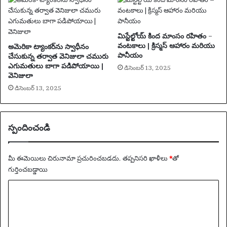
చా
రు
మిస్టేల్టోయ్ కింద మాంసం రహితం –
వంటకాలు | క్రిస్మస్ ఆహారం మరియు
అమెరికా ట్యాంకర్‌ను స్వాధీనం
పానీయం
చేసుకున్న తర్వాత వెనిజులా చమురు
ఎగుమతులు బాగా పడిపోయాయి |
డిసెంబర్ 13, 2025
వెనిజులా
డిసెంబర్ 13, 2025
స్పందించండి
మీ ఈమెయిలు చిరునామా ప్రచురించబడదు.
తప్పనిసరి ఖాళీలు
*
‌తో
గుర్తించబడ్డాయి
వ్యా
ఖ్య
*