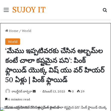
SUJOY IT
Menu
S
Home
/
World
World
‘మేము ఇప్పటివరకు చేసిన ఆల్బమ్‌ల
కంటే చాలా కష్టమైన పని’: పింక్
ఫ్లాయిడ్ యొక్క విష్ యు వర్ హియర్
50 ఏళ్లు | పింక్ ఫ్లాయిడ్
రాబర్ట్‌సన్ బార్బరా
S
డిసెంబర్ 13, 2025
0
29
e
6 minutes read
n
d