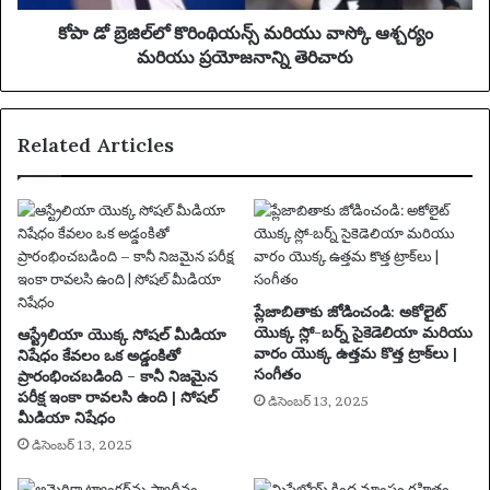
దా
రిం
త
థి
కోపా డో బ్రెజిల్‌లో కొరింథియన్స్ మరియు వాస్కో ఆశ్చర్యం
ప్పు
య
మరియు ప్రయోజనాన్ని తెరిచారు
గా
న్స్
అ
మ
ర్థం
రి
Related Articles
చే
యు
సు
వా
కు
స్కో
న్న
ఆ
దా
శ్చ
?
ర్యం
మ
రి
ప్లేజాబితాకు జోడించండి: అకోలైట్
యు
యొక్క స్లో-బర్న్ సైకెడెలియా మరియు
ఆస్ట్రేలియా యొక్క సోషల్ మీడియా
ప్ర
వారం యొక్క ఉత్తమ కొత్త ట్రాక్‌లు |
నిషేధం కేవలం ఒక అడ్డంకితో
సంగీతం
యో
ప్రారంభించబడింది – కానీ నిజమైన
పరీక్ష ఇంకా రావలసి ఉంది | సోషల్
జ
డిసెంబర్ 13, 2025
మీడియా నిషేధం
నా
న్ని
డిసెంబర్ 13, 2025
తె
రి