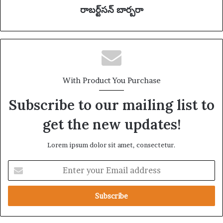
రాబర్ట్‌సన్ బార్బరా
With Product You Purchase
Subscribe to our mailing list to
get the new updates!
Lorem ipsum dolor sit amet, consectetur.
E
n
t
e
r
y