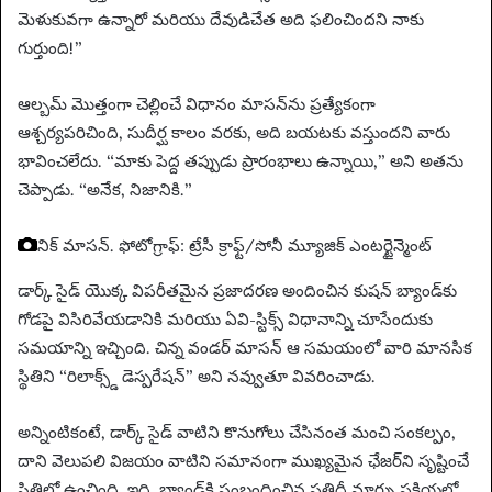
మెళుకువగా ఉన్నారో మరియు దేవుడిచేత అది ఫలించిందని నాకు
గుర్తుంది!”
ఆల్బమ్ మొత్తంగా చెల్లించే విధానం మాసన్‌ను ప్రత్యేకంగా
ఆశ్చర్యపరిచింది, సుదీర్ఘ కాలం వరకు, అది బయటకు వస్తుందని వారు
భావించలేదు. “మాకు పెద్ద తప్పుడు ప్రారంభాలు ఉన్నాయి,” అని అతను
చెప్పాడు. “అనేక, నిజానికి.”
నిక్ మాసన్.
ఫోటోగ్రాఫ్: ట్రేసీ క్రాఫ్ట్/సోనీ మ్యూజిక్ ఎంటర్టైన్మెంట్
డార్క్ సైడ్ యొక్క విపరీతమైన ప్రజాదరణ అందించిన కుషన్ బ్యాండ్‌కు
గోడపై విసిరివేయడానికి మరియు ఏవి-స్టిక్స్ విధానాన్ని చూసేందుకు
సమయాన్ని ఇచ్చింది. చిన్న వండర్ మాసన్ ఆ సమయంలో వారి మానసిక
స్థితిని “రిలాక్స్డ్ డెస్పరేషన్” అని నవ్వుతూ వివరించాడు.
అన్నింటికంటే, డార్క్ సైడ్ వాటిని కొనుగోలు చేసినంత మంచి సంకల్పం,
దాని వెలుపలి విజయం వాటిని సమానంగా ముఖ్యమైన ఛేజర్‌ని సృష్టించే
స్థితిలో ఉంచింది. ఇది, బ్యాండ్‌కి సంబంధించిన ప్రతిదీ మార్పు ప్రక్రియలో