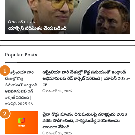
మి
,
తం
0
చే
0
య
0
డిసెంబర్ 13, 2025
యాక్సెస్ పరిమితం చేయబడింది
బ
అ
డిం
దు
ది
కు
న్న
ట్లు
Popular Posts
ఆ
రో
ఆస్ట్రేలియా వారి చేతుల్లో కొత్త సమయంతో ఇంగ్లాండ్
పిం
అభిమానులకు రెడ్ కార్పెట్ పరిచింది | యాషెస్ 2025-
చి
26
న
నవంబర్ 25, 2025
తా
రు
మ
రు
చైనా గొడ్డు మాంసం దిగుమతులపై దర్యాప్తును 2026
ప
వరకు పొడిగించింది, సాధ్యమయ్యే పరిమితులను
థ
వాయిదా వేసింది
కం
నవంబర్ 25, 2025