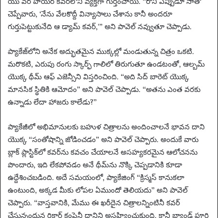
యు వర్ హియర్ కవర్‌లోని వ్యక్తిగా గుర్తించాయి. “రోనీ ఎప్పుడూ నాతో
చెప్పేవారు, ‘నేను వేలకొద్దీ విన్యాసాలు చేశాను కానీ అందరూ
గుర్తుపెట్టుకునేది ఆ డ్యామ్ కవర్,'” అని పావెల్ నవ్వుతూ చెప్పాడు.
ప్యాకేజ్‌లోని అనేక అద్భుతమైన ముక్కల్లో మండుతున్న చిత్రం ఒకటి.
మరొకటి, ఎరుపు రంగు స్కార్ఫ్ గాలిలో తిరుగుతూ ఉండటంతో, ఆల్బమ్
యొక్క థీమ్ ఆఫ్ ఎజెన్సీని విస్తరించింది. “అది సిద్ బారెట్ యొక్క
మానసిక స్థితికి ఆమోదం” అని పావెల్ చెప్పాడు. “అతను ఎంత వరకు
ఉన్నాడు లేదా హాజరు కాలేడు?”
ప్యాకేజీలో అభిమానులకు బహుళ చిత్రాలను అందించాలనే భావన దాని
యొక్క “సంతోషాన్ని జోడించడం” అని పావెల్ చెప్పారు. అందుకే వారు
బ్లాక్ ప్లాస్టిక్‌లో కవర్‌ను కవచం చేయాలనే అసహ్యకరమైన ఆలోచనను
పొందారు, ఇది లేకపోవడం అనే థీమ్‌ను నొక్కి చెప్పడానికి కూడా
ఉద్దేశించబడింది. అదే సమయంలో, ప్యాకేజింగ్ “క్రిస్మస్ కానుకలా
ఉంటుంది, అక్కడ మీకు లోపల ఏముందో తెలియదు” అని పావెల్
చెప్పారు. “వాస్తవానికి, మేము ఈ ఖరీదైన చిత్రాలన్నింటినీ కవర్
చేస్తున్నందున రికార్డ్ కంపెనీ దానిని అసహ్యించుకుంది. కానీ బ్యాండ్ పూర్తి