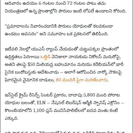
ఆదివారం ఉదయం 6 గంటల నుంచి 72 గంటల పాటు తమ
నియంత్రణలో ఉన్న ప్రాంతాల్లోని పౌరులు ఇంటి లోపలే ఉండాలని కోరింది.
“ప్రమాదాలను నివారించడానికి పౌరులు యోధులతో కలవకుండా
ఉండటం అవసరం” అని సమూహం ఒక ప్రకటనలో తెలిపింది.
ఇటీవలి నెలల్లో యుఎస్ ర్యాంప్ చేయడంతో చుట్టుపక్కల ప్రాంతంలో
ఉద్రిక్తతలు పెరిగాయి
ఒత్తిడి
వెనిజులా నాయకుడు నికోలస్ మదురోపై,
అతని తలపై $50 మిలియన్ల బహుమానం మరియు కరేబియన్‌లో భారీ
సైనిక బందోబస్తుకు ఆదేశించాడు – అలాగే ఆరోపించిన నార్కో నౌకలపై
ఘోరమైన వైమానిక దాడులు,
80 మందికి పైగా మరణించారు
.
ఇన్‌సైట్ క్రైమ్ రీసెర్చ్ సెంటర్ ప్రకారం, దాదాపు 5,800 మంది పోరాట
యోధుల బలంతో, ELN – నేషనల్ లిబరేషన్ ఆర్మీకి స్పానిష్ ఎక్రోనిం –
కొలంబియాలోని 1,100-ప్లస్ మునిసిపాలిటీలలో ఐదవ వంతు కంటే
ఎక్కువ.