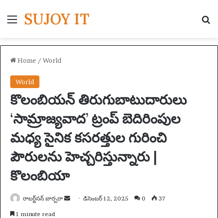
SUJOY IT
Menu
S
Home
/
World
World
కొలంబియన్ తిరుగుబాటుదారులు
‘సామ్రాజ్యవాద’ ట్రంప్ బెదిరింపుల
మధ్య సైనిక కసరత్తుల గురించి
పౌరులను హెచ్చరిస్తున్నారు |
కొలంబియా
రాబర్ట్‌సన్ బార్బరా
S
డిసెంబర్ 12, 2025
0
37
e
1 minute read