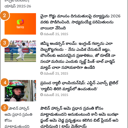
ణం
,
న
చైనా గొడ్డు మాంసం దిగుమతులపై దర్యాప్తును 2026
గ
వరకు పొడిగించింది, సాధ్యమయ్యే పరిమితులను
రా
వాయిదా వేసింది
లు
నవంబర్ 25, 2025
,
వే
జిమ్మీ అండర్సన్ కాలమ్: ఇంగ్లండ్ గబ్బాను ఎలా
ది
దెబ్బకొట్టగలదు – నేను ఎంపిక చేసుకునే జట్టు,
క
బౌలర్‌లకు అవసరమైన ప్రణాళికలు, జో రూట్‌కి నా
లు
సలహా మరియు ఎందుకు స్నబ్డ్ పింక్-బాల్ వార్మప్
మ
మ్యాచ్ చాలా సహాయకారిగా ఉండేది
రి
నవంబర్ 25, 2025
యు
ప్రపంచ ర్యాలీ ఛాంపియన్‌షిప్: ఎఫ్లిన్ ఎవాన్స్ టైటిల్
ము
‘ర్యాలీని తిరిగి మ్యాప్‌లో ఉంచుతుంది’
ఖ్య
నవంబర్ 25, 2025
సం
ఘ
పౌలిన్ హాన్సన్ ఆమె ప్రధాన స్రవంతి కోసం
ట
మాట్లాడుతుందని అనుకుంటుంది కానీ ఆమె బురఖా
న
స్టంట్ ఆమె చెడ్డ ప్రవృత్తులు కలిగిన బిట్ ప్లేయర్ అని
లు
చూపిస్తుంది | టామ్ మెక్‌ల్రాయ్
|