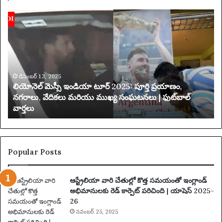
లి
య
యో
క్సె
నె
స్
ల్
ప
మె
రి
స్సీ
మి
ఇం
డిసెంబర్ 13, 2025
త
లియోనెల్ మెస్సీ ఇండియా టూర్ 2025: పూర్తి ప్రయాణం,
డి
చే
నగరాలు, వేదికలు మరియు ముఖ్య సంఘటనలు | ఫుట్‌బాల్
యా
వార్తలు
టూ
బ
ర్
డి
2
ది
0
2
Popular Posts
5
:
ఆస్ట్రేలియా వారి చేతుల్లో కొత్త సమయంతో ఇంగ్లాండ్
పూ
అభిమానులకు రెడ్ కార్పెట్ పరిచింది | యాషెస్ 2025-
ర్తి
26
ప్ర
యా
నవంబర్ 25, 2025