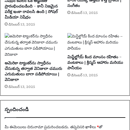
వారం యొక్క ఉత్తమ కొత్త ట్రాక్‌లు |
నిషేధం కేవలం ఒక అడ్డంకితో
సంగీతం
హై
ప్రారంభించబడింది – కానీ నిజమైన
పరీక్ష ఇంకా రావలసి ఉంది | సోషల్
లై
డిసెంబర్ 13, 2025
మీడియా నిషేధం
ట్
చే
డిసెంబర్ 13, 2025
స్తుం
ది
మిస్టేల్టోయ్ కింద మాంసం రహితం –
వంటకాలు | క్రిస్మస్ ఆహారం మరియు
అమెరికా ట్యాంకర్‌ను స్వాధీనం
పానీయం
చేసుకున్న తర్వాత వెనిజులా చమురు
ఎగుమతులు బాగా పడిపోయాయి |
డిసెంబర్ 13, 2025
వెనిజులా
డిసెంబర్ 13, 2025
స్పందించండి
మీ ఈమెయిలు చిరునామా ప్రచురించబడదు.
తప్పనిసరి ఖాళీలు
*
‌తో