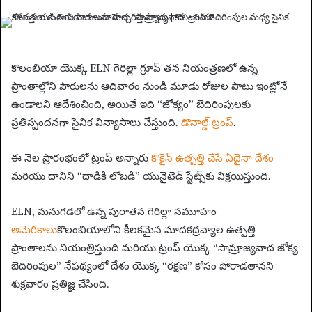
n
d
a
n
కొలంబియా యొక్క ELN గెరిల్లా గ్రూప్ తన నియంత్రణలో ఉన్న
e
ప్రాంతాల్లోని పౌరులను ఆదివారం నుండి మూడు రోజుల పాటు ఇంట్లోనే
m
ఉండాలని ఆదేశించింది, అయితే ఇది “జోక్యం” బెదిరింపులకు
a
ప్రతిస్పందనగా సైనిక విన్యాసాలు చేస్తుంది.
డొనాల్డ్ ట్రంప్
.
i
l
ఈ నెల ప్రారంభంలో ట్రంప్ అన్నారు
కొకైన్ ఉత్పత్తి చేసే ఏదైనా దేశం
మరియు దానిని “దాడికి లోబడి” యునైటెడ్ స్టేట్స్‌కు విక్రయిస్తుంది.
ELN, మనుగడలో ఉన్న పురాతన గెరిల్లా సమూహం
అమెరికాలు
కొలంబియాలోని కీలకమైన మాదకద్రవ్యాల ఉత్పత్తి
ప్రాంతాలను నియంత్రిస్తుంది మరియు ట్రంప్ యొక్క “సామ్రాజ్యవాద జోక్య
బెదిరింపుల” నేపథ్యంలో దేశం యొక్క “రక్షణ” కోసం పోరాడతానని
శుక్రవారం ప్రతిజ్ఞ చేసింది.