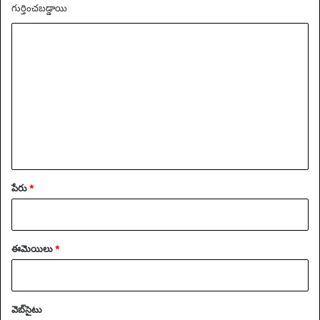
గుర్తించబడ్డాయి
వ్యా
ఖ్య
*
పేరు
*
ఈమెయిలు
*
వెబ్‌సైటు