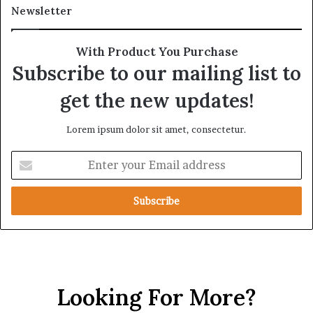
Newsletter
With Product You Purchase
Subscribe to our mailing list to
get the new updates!
Lorem ipsum dolor sit amet, consectetur.
E
n
t
e
r
y
o
u
r
Looking For More?
E
m