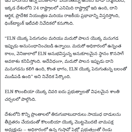
ఇది పొరుగున ఉన్న వెనిజులాలో పెరుగుతున్న ఉనికిని కూడా నిర్మించింది,
ఇక్కడ దేశంలోని 24 రాష్ట్రాలలో ఎనిమిది రాష్ట్రాల్లో ఇది ఉంది, దాని
ఆర్థిక, ప్రాదేశిక నియంత్రణ మరియు రాజకీయ ప్రభావాన్ని విస్తరిస్తోంది,
థింక్‌ట్యాంక్ ఇటీవలి నివేదికలో కనుగొంది.
“ELN యొక్క పెరుగుదల మరియు మదురో పాలన యొక్క మనుగడ
ఇప్పుడు అనుసంధానించబడి ఉన్నాయి. మదురో అధికారంలో ఉన్నంత
కాలం, వెనిజులాలో ELN అనుభవిస్తున్న అనుకూలమైన స్థానం కొనసాగే
అవకాశం కనిపిస్తోంది. అదేవిధంగా, మదురో పాలన ఇప్పుడు దాని
మనుగడను కలిగి ఉంది, కొంత భాగం, ELN యొక్క పెరుగుతున్న బలంతో
ముడిపడి ఉంది” అని నివేదిక పేర్కొంది.
ELN కొలంబియా యొక్క చివరి ఐదు ప్రభుత్వాలతో విఫలమైన శాంతి
చర్చలలో పాల్గొంది.
దేశంలోని కొన్ని ప్రాంతాలలో తిరుగుబాటుదారులు సాయుధ దాడులను
తీవ్రతరం చేయడంతో కొలంబియా యొక్క మొట్టమొదటి వామపక్ష
అధ్యక్షుడు – అధికారంలో ఉన్న గుస్తావో పెట్రో ప్రభుత్వంతో రెండు