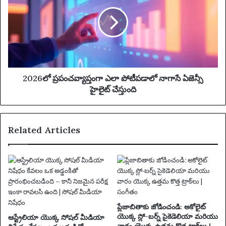
పూ
2
ల్
6
జ
లో
ట్టు
ప్ర
లో
పం
మ
చ
హ్మ
వ్యా
ద్
ప్తం
2026లో ప్రపంచవ్యాప్తంగా ఎలా పోటీపడాలో నాగాసే ఏజెన్సీ
స
గా
హైలైట్ చేస్తుంది
లా
ఎ
హ్
లా
పో
Related Articles
టీ
ప
డా
లో
నా
గా
సే
ఏ
ప్లేజాబితాకు జోడించండి: అకోలైట్
జె
యొక్క స్లో-బర్న్ సైకెడెలియా మరియు
ఆస్ట్రేలియా యొక్క సోషల్ మీడియా
న్సీ