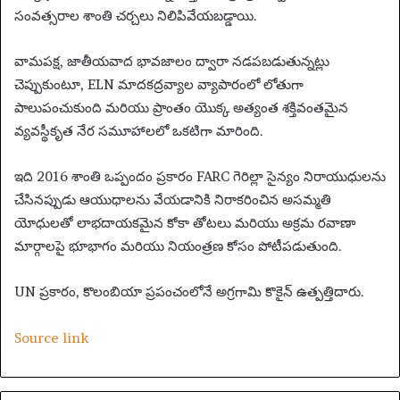
సంవత్సరాల శాంతి చర్చలు నిలిపివేయబడ్డాయి.
వామపక్ష, జాతీయవాద భావజాలం ద్వారా నడపబడుతున్నట్లు
చెప్పుకుంటూ, ELN మాదకద్రవ్యాల వ్యాపారంలో లోతుగా
పాలుపంచుకుంది మరియు ప్రాంతం యొక్క అత్యంత శక్తివంతమైన
వ్యవస్థీకృత నేర సమూహాలలో ఒకటిగా మారింది.
ఇది 2016 శాంతి ఒప్పందం ప్రకారం FARC గెరిల్లా సైన్యం నిరాయుధులను
చేసినప్పుడు ఆయుధాలను వేయడానికి నిరాకరించిన అసమ్మతి
యోధులతో లాభదాయకమైన కోకా తోటలు మరియు అక్రమ రవాణా
మార్గాలపై భూభాగం మరియు నియంత్రణ కోసం పోటీపడుతుంది.
UN ప్రకారం, కొలంబియా ప్రపంచంలోనే అగ్రగామి కొకైన్ ఉత్పత్తిదారు.
Source link