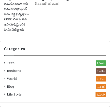
ఫు
నవంబర్ 25, 2025
ట్‌
బా
ల్
వా
ర్త
లు
Categories
Tech
1,542
Business
1,534
World
1,491
Blog
1,385
Life Style
1,249