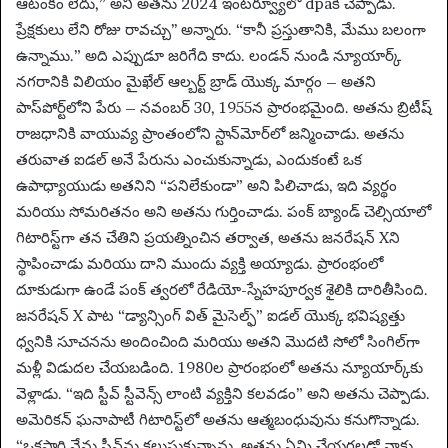
ఆటంకం లేదు,” అని అతను 2024 ఇంటర్వ్యూలో dpaకి చెప్పాడు.
ప్రేక్షకులు లేని రోజు రావచ్చు’’ అన్నారు. “కానీ ప్రస్తుతానికి, మేము బలంగా
ఉన్నాము.” అది ఎప్పుడూ జరిగేది కాదు. లండన్ నుండి న్యూయార్క్
నగరానికి విలియం మైఖేల్ ఆల్బర్ట్ బ్రాడ్ యొక్క మార్గం – అతని
పాస్‌పోర్ట్‌లోని పేరు – నవంబర్ 30, 1955న ప్రారంభమైంది. అతను బ్రిటీష్
రాజధానికి వాయువ్య ప్రాంతంలోని స్టాన్‌మోర్‌లో జన్మించాడు. అతను
తరువాత ఐడల్ అనే పేరును ఎంచుకున్నాడు, ఎందుకంటే ఒక
ఉపాధ్యాయుడు అతనిని “పనిలేకుండా” అని పిలిచాడు, ఇది వ్యర్థం
మరియు సోమరితనం అని అతను గుర్తించాడు. పంక్ బ్యాండ్ చెల్సియాలో
గిటారిస్ట్‌గా తన చేతిని ప్రయత్నించిన తర్వాత, అతను జనరేషన్ Xని
స్థాపించాడు మరియు దాని ముందు వ్యక్తి అయ్యాడు. ప్రారంభంలో
దూకుడుగా ఉండే పంక్ త్వరలో రేడియో-స్నేహపూర్వక శైలికి దారితీసింది.
జనరేషన్ X పాట “డ్యాన్సింగ్ విత్ మైసెల్ఫ్” ఐడల్ యొక్క భవిష్యత్తు
ధ్వనికి సూచనను అందించింది మరియు అతని మొదటి సోలో సింగిల్‌గా
మళ్లీ విడుదల చేయబడింది. 1980ల ప్రారంభంలో అతను న్యూయార్క్‌కు
వెళ్లాడు. “ఇది స్టీవ్ స్టీవెన్స్ లాంటి వ్యక్తిని కలవడం” అని అతను చెప్పాడు.
అమెరికన్ ఘనాపాటీ గిటారిస్ట్‌లో అతను ఆత్మబంధువును కనుగొన్నాడు.
“ఒకసారి నేను స్టీవ్‌ను కలుసుకున్నాను, అతను ఏమి చేయగలడో నాకు