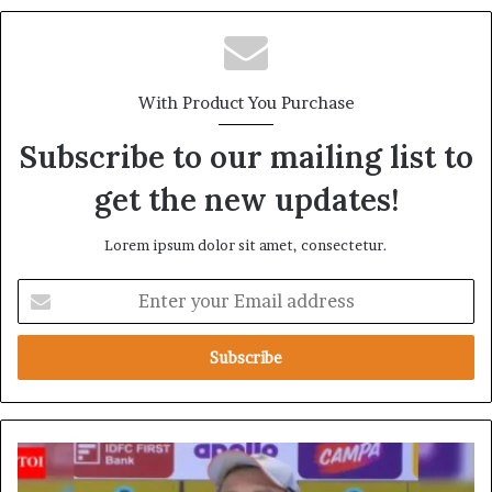
With Product You Purchase
Subscribe to our mailing list to
get the new updates!
Lorem ipsum dolor sit amet, consectetur.
E
n
t
e
r
y
o
u
భా
r
ర