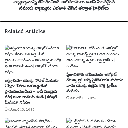
రి
టో
వ్యాఖ్యానాన్ని తొలగించింది, అభిమానులు అతని పేలవమైన
యు
టె
సమయ వ్యాఖ్యను ఎగతాళి చేసిన తర్వాత హైలైట్‌లు
ద
న్‌
క్షి
హా
ణా
మ్
ఫ్రి
Related Articles
నుం
కా
డి
O
గ్లె
D
న్
I
హా
ల
డి
కు
ల్
రీ
యొ
ప్లేజాబితాకు జోడించండి: అకోలైట్
సె
క్క
యొక్క స్లో-బర్న్ సైకెడెలియా మరియు
ఆస్ట్రేలియా యొక్క సోషల్ మీడియా
ట్
వ్యా
వారం యొక్క ఉత్తమ కొత్త ట్రాక్‌లు |
నిషేధం కేవలం ఒక అడ్డంకితో
చే
సంగీతం
ఖ్యా
ప్రారంభించబడింది – కానీ నిజమైన
య
పరీక్ష ఇంకా రావలసి ఉంది | సోషల్
నా
డిసెంబర్ 13, 2025
మ
మీడియా నిషేధం
న్ని
ని
తొ
డిసెంబర్ 13, 2025
భా
ల
ర
గిం
త్‌
చిం