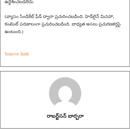
ఉద్దేశించబడలేదు
(వ్యాసం సిండికేట్ ఫీడ్ ద్వారా ప్రచురించబడింది. హెడ్‌లైన్ మినహా,
కంటెంట్ పదజాలంగా ప్రచురించబడింది. బాధ్యత అసలు ప్రచురణకర్తపై
ఉంటుంది.)
Source link
రాబర్ట్‌సన్ బార్బరా