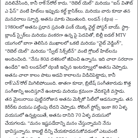
n
వదిలివేసింది, కానీ రాక్’న్‌రోల్ కాదు. “రెబెల్ యెల్” మరియు “ఐస్ వితౌట్
e
ఎ ఫేస్” వంటి హిట్‌లు ఇప్పుడు కల్ట్ క్లాసిక్‌లు. మరియు వారు కూడా తన
m
మనవరాలు స్ఫూర్తి, అతను మాకు చెబుతుంది. లండన్ (dpa) –
a
1980లలో అతను ప్రధాన స్రవంతి పంక్ యొక్క వైల్డ్ పోస్టర్ బాయ్. స్ట్రా-
i
బ్లాండ్ స్పైక్‌లు మరియు వంకరగా ఉన్న పై పెదవితో, బిల్లీ ఐడల్ MTV
l
యుగంలో బాగా తెలిసిన ముఖాలలో ఒకటి మరియు “వైట్ వెడ్డింగ్”,
“రెబెల్ యెల్” మరియు “స్వీట్ సిక్స్‌టీన్” వంటి గ్లోబల్ హిట్‌లను
అందించింది. “నేను 80వ దశకంలో జీవించి ఉన్నాను. ఇది చాలా సరదాగా
ఉండేది” అని లండన్‌లో dpaకి ఇచ్చిన ఇంటర్వ్యూలో అతను చెప్పాడు.
అతను చాలా కాలం పాటు అడవి కాలాలను విడిచిపెట్టాడు, కానీ
రాక్’ఎన్’రోల్ మిగిలిపోయింది. తాతగా కూడా, బ్రిటీష్ సంగీతకారుడు కొత్త
సంగీతాన్ని అందిస్తూనే ఉంటాడు మరియు క్రమంగా వేదికపైకి వస్తాడు.
తన మైలురాయి పుట్టినరోజున అతను మెక్సికో సిటీలో ఆడనున్నాడు. తన
కెరీర్‌కు వయసు పట్టింపు లేదని చెప్పాడు. రోలింగ్ స్టోన్స్ ఇంకా 80 ఏళ్ళ
వయసులో ఉన్నట్లయితే, అతను దానిని 70 ఏళ్ళ వయసులో
చేయగలడు. “మనం ఇష్టపడేదాన్ని మనం చేస్తున్నామని నేను
భావిస్తున్నాను. కాబట్టి దీన్ని చేయకూడదనుకోవడంలో ఎటువంటి