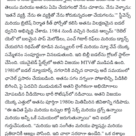
తెలుసు మరియు అతను ఏమి చేయగలడో నేను చూశాను. నేను వెళ్ళాను:
‘ఇతనే వ్యక్తి. నేను ఈ వ్యక్తితో నేను కోరుకున్నదంతా చేయగలను.'” స్టీవెన్స్
మరియు బ్రిటిష్ నిర్మాత కీత్ ఫోర్సేతో కలిసి అతను విలక్షణమైన ఐడల్
ధ్వనిని అభివృద్ధి చేశాడు. 1984 నుండి వచ్చిన రెండవ ఆల్బమ్ “రెబెల్
యెల్”లో బలమైన పాప్ మెలోడీలు, పంచ్ గిటార్ రిఫ్‌లు మరియు డ్యాన్స్
చేయదగిన రిథమ్‌తో కూడిన మస్క్యులర్ రాక్ మరియు న్యూ వేవ్ యొక్క
సమ్మేళనం సంపూర్ణంగా వినబడుతుంది. ఇది బిల్లీ ఐడల్‌ను గ్లోబల్ స్టార్‌గా
చేసింది. యునైటెడ్ స్టేట్స్‌లో అతని విజయం MTVతో ముడిపడి ఉంది.
1981లో ఐడల్ న్యూయార్క్ నగరానికి వచ్చిన దాదాపు అదే సమయంలో
ఛానెల్ ప్రసారం చేయబడింది. అతను సగం నగ్నంగా పోజులిచ్చి, పిడికిలి
బిగించి, పై పెదవిని ముడుచుకునే అతని లైంగికంగా అభియోగాలు
మోపబడిన వీడియోలు భారీ రొటేషన్‌లో నడిచాయి. అతని విజయం
యొక్క ఎత్తులో అతను పూర్తిగా 1980ల మితిమీరిన జీవితాన్ని గడిపాడు.
“ఈ ఉచిత ప్రేమ మరియు టన్నుల కొద్దీ సెక్స్ మరియు డ్రగ్స్ ఉన్నాయి
మరియు అన్నీ ఒకే సమయంలో జరుగుతున్నాయి” అని ఐడల్
గుర్తుచేసుకుంది. “మరియు ఇది సంగీతం మరియు ఫ్యాషన్లు మరియు
ప్రతిదానికీ ఆజ్యం పోసింది. ఇది చాలా సరదాగా ఉండేది.” ఒక దశాబ్దం