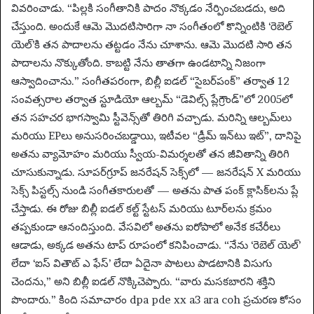
వివరించాడు. “పిల్లకి సంగీతానికి పాదం నొక్కడం నేర్పించబడదు, అది
చేస్తుంది. అందుకే ఆమె మొదటిసారిగా నా సంగీతంలో కొన్నింటికి ‘రెబెల్
యెల్’కి తన పాదాలను తట్టడం నేను చూశాను. ఆమె మొదటి సారి తన
పాదాలను నొక్కుతోంది. కాబట్టి నేను తాతగా ఉండటాన్ని నిజంగా
ఆస్వాదించాను.” సంగీతపరంగా, బిల్లీ ఐడల్ “సైబర్‌పంక్” తర్వాత 12
సంవత్సరాల తర్వాత స్టూడియో ఆల్బమ్ “డెవిల్స్ ప్లేగ్రౌండ్”లో 2005లో
తన సహచర భాగస్వామి స్టీవెన్స్‌తో తిరిగి వచ్చాడు. మరిన్ని ఆల్బమ్‌లు
మరియు EPలు అనుసరించబడ్డాయి, ఇటీవల “డ్రీమ్ ఇన్‌టు ఇట్”, దానిపై
అతను వ్యామోహం మరియు స్వీయ-విమర్శలతో తన జీవితాన్ని తిరిగి
చూసుకున్నాడు. సూపర్‌గ్రూప్ జనరేషన్ సెక్స్‌లో — జనరేషన్ X మరియు
సెక్స్ పిస్టల్స్ నుండి సంగీతకారులతో — అతను పాత పంక్ క్లాసిక్‌లను ప్లే
చేస్తాడు. ఈ రోజు బిల్లీ ఐడల్ కల్ట్ స్టేటస్ మరియు టూర్‌లను క్రమం
తప్పకుండా ఆనందిస్తుంది. వేసవిలో అతను ఐరోపాలో అనేక కచేరీలు
ఆడాడు, అక్కడ అతను టాప్ రూపంలో కనిపించాడు. “నేను ‘రెబెల్ యెల్’
లేదా ‘ఐస్ వితౌట్ ఎ ఫేస్’ లేదా ఏదైనా పాటలు పాడటానికి విసుగు
చెందను,” అని బిల్లీ ఐడల్ నొక్కిచెప్పారు. “వారు మసకబారని శక్తిని
పొందారు.” కింది సమాచారం dpa pde xx a3 ara coh ప్రచురణ కోసం