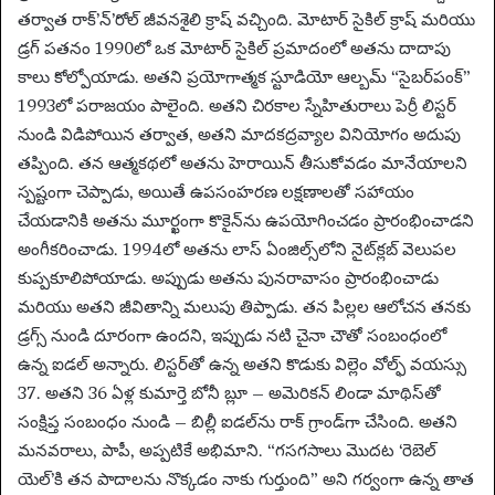
తర్వాత రాక్’న్’రోల్ జీవనశైలి క్రాష్ వచ్చింది. మోటార్ సైకిల్ క్రాష్ మరియు
డ్రగ్ పతనం 1990లో ఒక మోటార్ సైకిల్ ప్రమాదంలో అతను దాదాపు
కాలు కోల్పోయాడు. అతని ప్రయోగాత్మక స్టూడియో ఆల్బమ్ “సైబర్‌పంక్”
1993లో పరాజయం పాలైంది. అతని చిరకాల స్నేహితురాలు పెర్రీ లిస్టర్
నుండి విడిపోయిన తర్వాత, అతని మాదకద్రవ్యాల వినియోగం అదుపు
తప్పింది. తన ఆత్మకథలో అతను హెరాయిన్ తీసుకోవడం మానేయాలని
స్పష్టంగా చెప్పాడు, అయితే ఉపసంహరణ లక్షణాలతో సహాయం
చేయడానికి అతను మూర్ఖంగా కొకైన్‌ను ఉపయోగించడం ప్రారంభించాడని
అంగీకరించాడు. 1994లో అతను లాస్ ఏంజిల్స్‌లోని నైట్‌క్లబ్ వెలుపల
కుప్పకూలిపోయాడు. అప్పుడు అతను పునరావాసం ప్రారంభించాడు
మరియు అతని జీవితాన్ని మలుపు తిప్పాడు. తన పిల్లల ఆలోచన తనకు
డ్రగ్స్ నుండి దూరంగా ఉందని, ఇప్పుడు నటి చైనా చౌతో సంబంధంలో
ఉన్న ఐడల్ అన్నారు. లిస్టర్‌తో ఉన్న అతని కొడుకు విల్లెం వోల్ఫ్ వయస్సు
37. అతని 36 ఏళ్ల కుమార్తె బోనీ బ్లూ – అమెరికన్ లిండా మాథిస్‌తో
సంక్షిప్త సంబంధం నుండి – బిల్లీ ఐడల్‌ను రాక్ గ్రాండ్‌గా చేసింది. అతని
మనవరాలు, పాపీ, అప్పటికే అభిమాని. “గసగసాలు మొదట ‘రెబెల్
యెల్’కి తన పాదాలను నొక్కడం నాకు గుర్తుంది” అని గర్వంగా ఉన్న తాత