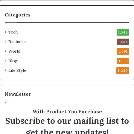
బ
డ్డా
Categories
డు
Tech
1,542
Business
1,534
World
1,491
Blog
1,385
Life Style
1,249
Newsletter
With Product You Purchase
Subscribe to our mailing list to
get the new updates!