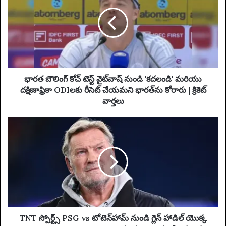
E
త
m
బౌ
a
లిం
i
గ్
l
కో
a
చ్
d
టె
d
స్ట్
భారత బౌలింగ్ కోచ్ టెస్ట్ వైట్‌వాష్ నుండి 'కదలండి' మరియు
r
వై
దక్షిణాఫ్రికా ODIలకు రీసెట్ చేయమని భారత్‌ను కోరారు | క్రికెట్
e
ట్‌
వార్తలు
s
వా
s
ష్
T
నుం
N
డి
T
'
స్పో
క
ర్ట్స్
ద
P
లం
S
డి
G
'
v
మ
s
TNT స్పోర్ట్స్ PSG vs టోటెన్‌హామ్ నుండి గ్లెన్ హాడిల్ యొక్క