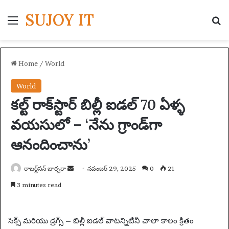
SUJOY IT
Menu
S
Home
/
World
World
కల్ట్ రాక్‌స్టార్ బిల్లీ ఐడల్ 70 ఏళ్ళ
వయసులో – ‘నేను గ్రాండ్‌గా
ఆనందించాను’
రాబర్ట్‌సన్ బార్బరా
S
నవంబర్ 29, 2025
0
21
e
3 minutes read
n
d
a
సెక్స్ మరియు డ్రగ్స్ – బిల్లీ ఐడల్ వాటన్నిటినీ చాలా కాలం క్రితం