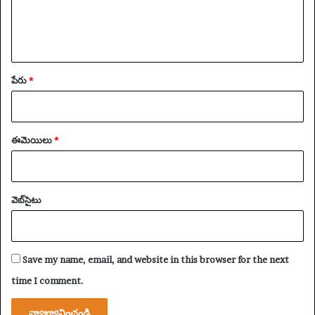
ఎ
గ
తా
ళి
చే
పేరు
*
సి
న
త
ర్వా
త
ఈమెయిలు
*
హై
లై
ట్‌
లు
వెబ్‌సైటు
Save my name, email, and website in this browser for the next
time I comment.