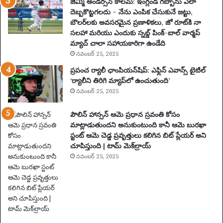
జిమ్మీ అండర్సన్ కాలమ్: ఇంగ్లండ్ గబ్బాను ఎలా
టె
దెబ్బకొట్టగలదు – నేను ఎంపిక చేసుకునే జట్టు,
న్ని
బౌలర్‌లకు అవసరమైన ప్రణాళికలు, జో రూట్‌కి నా
స్
సలహా మరియు ఎందుకు స్నబ్డ్ పింక్-బాల్ వార్మప్
ఆ
మ్యాచ్ చాలా సహాయకారిగా ఉండేది
ట
నవంబర్ 25, 2025
గా
ప్రపంచ ర్యాలీ ఛాంపియన్‌షిప్: ఎఫ్లిన్ ఎవాన్స్ టైటిల్
డు
‘ర్యాలీని తిరిగి మ్యాప్‌లో ఉంచుతుంది’
2
నవంబర్ 25, 2025
0
సం
పౌలిన్ హాన్సన్ ఆమె ప్రధాన స్రవంతి కోసం
వ
మాట్లాడుతుందని అనుకుంటుంది కానీ ఆమె బురఖా
త్స
స్టంట్ ఆమె చెడ్డ ప్రవృత్తులు కలిగిన బిట్ ప్లేయర్ అని
రా
చూపిస్తుంది | టామ్ మెక్‌ల్రాయ్
ల
పా
నవంబర్ 25, 2025
టు
స
స్పె
డ్
చే