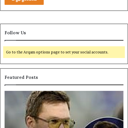
Follow Us
Go to the Arqam options page to set your social accounts.
Featured Posts
యా
U
క్సె
S
స్
$
ప
4
రి
4
మి
,