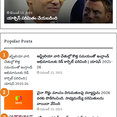
తం
0
చే
0
య
0
డిసెంబర్ 13, 2025
యాక్సెస్ పరిమితం చేయబడింది
బ
అ
డిం
దు
ది
కు
న్న
ట్లు
Popular Posts
ఆ
రో
ఆస్ట్రేలియా వారి చేతుల్లో కొత్త సమయంతో ఇంగ్లాండ్
పిం
అభిమానులకు రెడ్ కార్పెట్ పరిచింది | యాషెస్ 2025-
చి
26
న
నవంబర్ 25, 2025
తా
రు
మ
రు
చైనా గొడ్డు మాంసం దిగుమతులపై దర్యాప్తును 2026
ప
వరకు పొడిగించింది, సాధ్యమయ్యే పరిమితులను
థ
వాయిదా వేసింది
కం
నవంబర్ 25, 2025
కో
సం