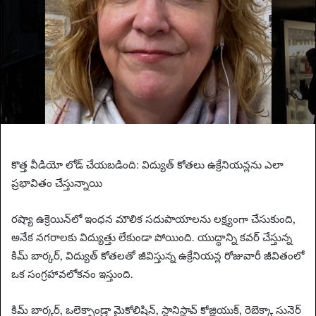
m
a
i
l
కొత్త వీడియో లోడ్ చేయబడింది:
విద్యుత్ కోతలు ఉక్రేనియన్లను ఎలా
ప్రభావితం చేస్తున్నాయి
రష్యా ఉక్రెయిన్‌లో ఇంధన మౌలిక సదుపాయాలను లక్ష్యంగా చేసుకుంది,
అనేక నగరాలకు విద్యుత్తు లేకుండా పోయింది. యుద్ధాన్ని కవర్ చేస్తున్న
కిమ్ బార్కర్, విద్యుత్ కోతలతో జీవిస్తున్న ఉక్రేనియన్ల రోజువారీ జీవితంలో
ఒక సంగ్రహావలోకనం ఇస్తుంది.
కిమ్ బార్కర్, ఒలెక్సాండ్రా మైకోలిషిన్, స్టానిస్లావ్ కోజ్లియుక్, రెబెక్కా సునెర్