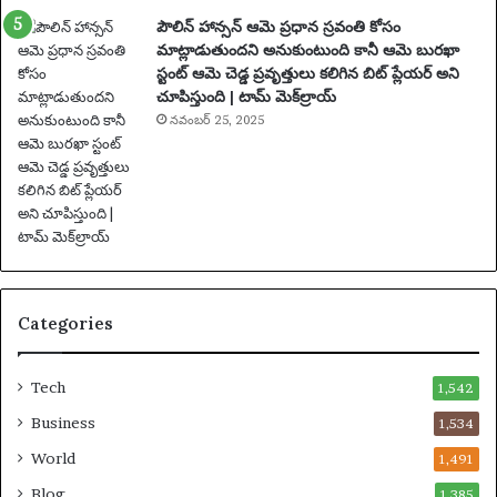
సం
పౌలిన్ హాన్సన్ ఆమె ప్రధాన స్రవంతి కోసం
వ
మాట్లాడుతుందని అనుకుంటుంది కానీ ఆమె బురఖా
త్స
స్టంట్ ఆమె చెడ్డ ప్రవృత్తులు కలిగిన బిట్ ప్లేయర్ అని
రా
చూపిస్తుంది | టామ్ మెక్‌ల్రాయ్
ల
పా
నవంబర్ 25, 2025
టు
స
స్పె
డ్
చే
బ
డ్డా
Categories
డు
Tech
1,542
Business
1,534
World
1,491
Blog
1,385