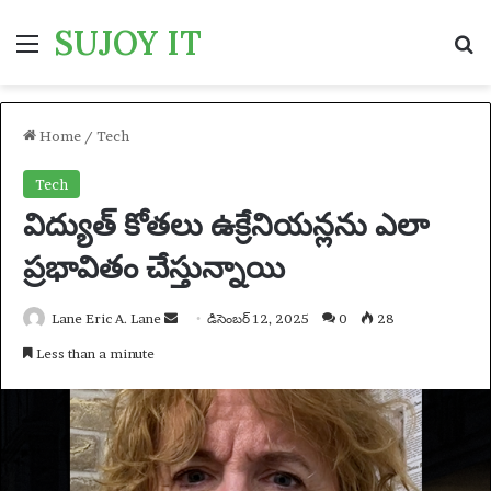
SUJOY IT
Menu
S
Home
/
Tech
Tech
విద్యుత్ కోతలు ఉక్రేనియన్లను ఎలా
ప్రభావితం చేస్తున్నాయి
Lane Eric A. Lane
S
డిసెంబర్ 12, 2025
0
28
e
Less than a minute
n
d
a
n
e