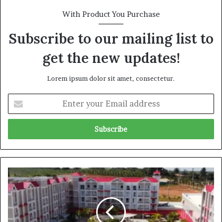
With Product You Purchase
Subscribe to our mailing list to
get the new updates!
Lorem ipsum dolor sit amet, consectetur.
E
n
t
e
r
y
o
u
S
r
P
E
ఇం
m
టీ
a
రి