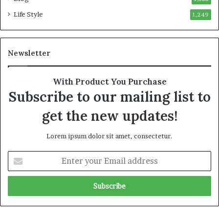
Life Style
1,249
Newsletter
With Product You Purchase
Subscribe to our mailing list to
get the new updates!
Lorem ipsum dolor sit amet, consectetur.
E
n
t
e
r
y
o