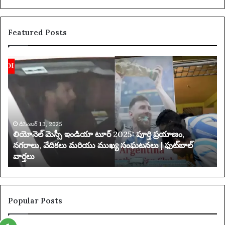
Featured Posts
యా
U
క్సె
S
స్
$
ప
4
రి
4
మి
,
తం
0
చే
0
య
0
డిసెంబర్ 13, 2025
యాక్సెస్ పరిమితం చేయబడింది
బ
అ
డిం
దు
ది
కు
న్న
ట్లు
Popular Posts
ఆ
రో