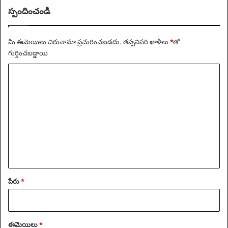
అ
స్పందించండి
ల
వా
ట్లు
మీ ఈమెయిలు చిరునామా ప్రచురించబడదు.
తప్పనిసరి ఖాళీలు
*
‌తో
గుర్తించబడ్డాయి
వ్యా
ఖ్య
*
పేరు
*
ఈమెయిలు
*