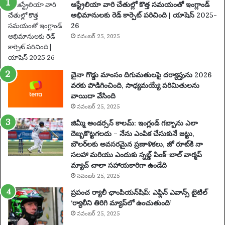
ఆస్ట్రేలియా వారి చేతుల్లో కొత్త సమయంతో ఇంగ్లాండ్
పిం
అభిమానులకు రెడ్ కార్పెట్ పరిచింది | యాషెస్ 2025-
చి
26
న
నవంబర్ 25, 2025
తా
రు
మ
రు
చైనా గొడ్డు మాంసం దిగుమతులపై దర్యాప్తును 2026
ప
వరకు పొడిగించింది, సాధ్యమయ్యే పరిమితులను
థ
వాయిదా వేసింది
కం
నవంబర్ 25, 2025
కో
సం
జిమ్మీ అండర్సన్ కాలమ్: ఇంగ్లండ్ గబ్బాను ఎలా
టె
దెబ్బకొట్టగలదు – నేను ఎంపిక చేసుకునే జట్టు,
న్ని
బౌలర్‌లకు అవసరమైన ప్రణాళికలు, జో రూట్‌కి నా
స్
సలహా మరియు ఎందుకు స్నబ్డ్ పింక్-బాల్ వార్మప్
ఆ
మ్యాచ్ చాలా సహాయకారిగా ఉండేది
ట
నవంబర్ 25, 2025
గా
ప్రపంచ ర్యాలీ ఛాంపియన్‌షిప్: ఎఫ్లిన్ ఎవాన్స్ టైటిల్
డు
‘ర్యాలీని తిరిగి మ్యాప్‌లో ఉంచుతుంది’
2
నవంబర్ 25, 2025
0