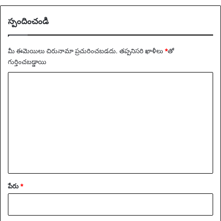
స్పందించండి
మీ ఈమెయిలు చిరునామా ప్రచురించబడదు.
తప్పనిసరి ఖాళీలు
*
‌తో
గుర్తించబడ్డాయి
వ్యా
ఖ్య
*
పేరు
*