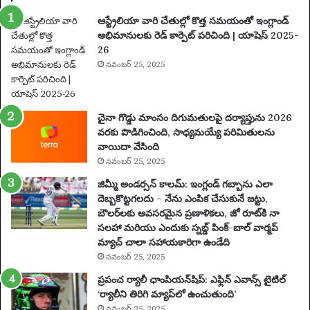
:
ఆస్ట్రేలియా వారి చేతుల్లో కొత్త సమయంతో ఇంగ్లాండ్
పూ
అభిమానులకు రెడ్ కార్పెట్ పరిచింది | యాషెస్ 2025-
ర్తి
26
ప్ర
యా
నవంబర్ 25, 2025
ణం
,
న
చైనా గొడ్డు మాంసం దిగుమతులపై దర్యాప్తును 2026
గ
వరకు పొడిగించింది, సాధ్యమయ్యే పరిమితులను
రా
వాయిదా వేసింది
లు
నవంబర్ 25, 2025
,
వే
జిమ్మీ అండర్సన్ కాలమ్: ఇంగ్లండ్ గబ్బాను ఎలా
ది
దెబ్బకొట్టగలదు – నేను ఎంపిక చేసుకునే జట్టు,
క
బౌలర్‌లకు అవసరమైన ప్రణాళికలు, జో రూట్‌కి నా
లు
సలహా మరియు ఎందుకు స్నబ్డ్ పింక్-బాల్ వార్మప్
మ
మ్యాచ్ చాలా సహాయకారిగా ఉండేది
రి
నవంబర్ 25, 2025
యు
ప్రపంచ ర్యాలీ ఛాంపియన్‌షిప్: ఎఫ్లిన్ ఎవాన్స్ టైటిల్
ము
‘ర్యాలీని తిరిగి మ్యాప్‌లో ఉంచుతుంది’
ఖ్య
నవంబర్ 25, 2025