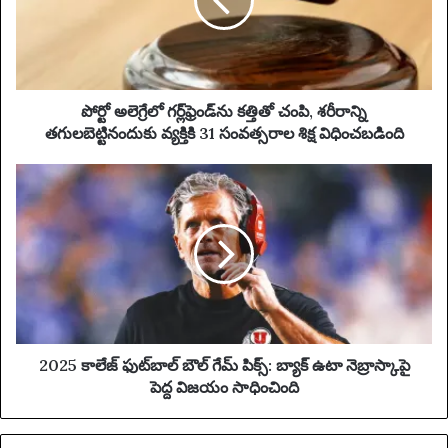
a
గ్రే
i
లో
l
గ
a
ర్ల్‌
d
ఫ్రెం
d
డ్‌
పోర్టో అలెగ్రేలో గర్ల్‌ఫ్రెండ్‌ను కత్తితో చంపి, శరీరాన్ని
r
ను
తగులబెట్టినందుకు వ్యక్తికి 31 సంవత్సరాల శిక్ష విధించబడింది
e
క
s
త్తి
2
s
తో
0
చం
2
పి
5
,
కా
శ
లే
రీ
జ్
రా
ఫు
న్ని
ట్‌
త
బా
2025 కాలేజ్ ఫుట్‌బాల్ బౌల్ గేమ్ పిక్స్: బ్యాక్ ఉటా నెబ్రాస్కాపై
గు
ల్
పెద్ద విజయం సాధించింది
ల
బౌ
బె
ల్
ట్టి
గే