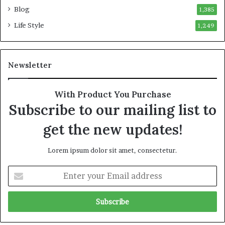
Blog
1,385
Life Style
1,249
Newsletter
With Product You Purchase
Subscribe to our mailing list to
get the new updates!
Lorem ipsum dolor sit amet, consectetur.
E
n
t
e
r
y