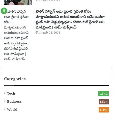
సం
ఘ
పౌలిన్ హాన్సన్ ఆమె ప్రధాన స్రవంతి కోసం
ట
మాట్లాడుతుందని అనుకుంటుంది కానీ ఆమె బురఖా
న
స్టంట్ ఆమె చెడ్డ ప్రవృత్తులు కలిగిన బిట్ ప్లేయర్ అని
లు
చూపిస్తుంది | టామ్ మెక్‌ల్రాయ్
|
ఫు
నవంబర్ 25, 2025
ట్‌
బా
ల్
వా
ర్త
లు
Categories
Tech
1,542
Business
1,534
World
1,491