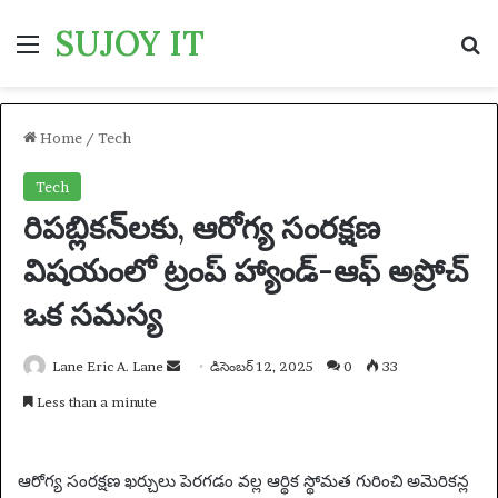
SUJOY IT
Menu
S
Home
/
Tech
Tech
రిపబ్లికన్‌లకు, ఆరోగ్య సంరక్షణ
విషయంలో ట్రంప్ హ్యాండ్-ఆఫ్ అప్రోచ్
ఒక సమస్య
Lane Eric A. Lane
S
డిసెంబర్ 12, 2025
0
33
e
Less than a minute
n
d
a
ఆరోగ్య సంరక్షణ ఖర్చులు పెరగడం వల్ల ఆర్థిక స్థోమత గురించి అమెరికన్ల