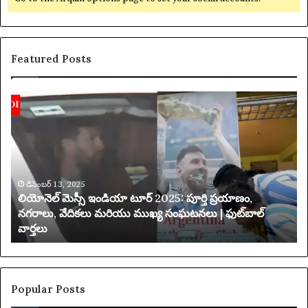
Featured Posts
లి
య
యో
క్సె
నె
స్
ల్
ప
మె
రి
స్సీ
మి
ఇం
డిసెంబర్ 13, 2025
త
లియోనెల్ మెస్సీ ఇండియా టూర్ 2025: పూర్తి ప్రయాణం,
డి
చే
నగరాలు, వేదికలు మరియు ముఖ్య సంఘటనలు | ఫుట్‌బాల్
యా
వార్తలు
టూ
బ
ర్
డి
2
ది
0
2
Popular Posts
5