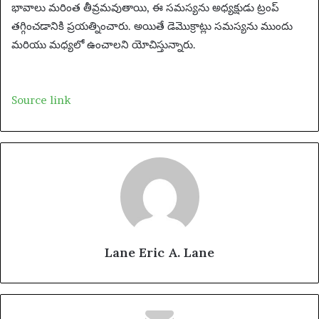
n
భావాలు మరింత తీవ్రమవుతాయి, ఈ సమస్యను అధ్యక్షుడు ట్రంప్
e
తగ్గించడానికి ప్రయత్నించారు. అయితే డెమొక్రాట్లు సమస్యను ముందు
m
మరియు మధ్యలో ఉంచాలని యోచిస్తున్నారు.
a
i
l
Source link
Lane Eric A. Lane