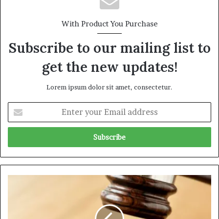
With Product You Purchase
Subscribe to our mailing list to
get the new updates!
Lorem ipsum dolor sit amet, consectetur.
E
n
t
e
r
y
o
u
పో
r
ర్టో
E
అ
m
లె