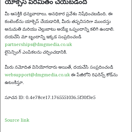
యాక్సెస్ పరిమితం చేయబడింది
మీ ఆసక్తికి ధన్యవాదాలు. అనధికార ప్రవేశం నిషేధించబడింది. ఈ
కంటెంట్‌ను యాక్సెస్ చేయడానికి, మీరు తప్పనిసరిగా ముందస్తు
అనుమతి మరియు చెల్లుబాటు అయ్యే ఒప్పందాన్ని కలిగి ఉండాలి.
దయచేసి మా బృందాన్ని ఇక్కడ సంప్రదించండి
partnerships@dmgmedia.co.uk
లైసెన్సింగ్ ఎంపికలను చర్చించడానికి.
మీరు నమోదిత వినియోగదారు అయితే, దయచేసి సంప్రదించండి
websupport@dmgmedia.co.uk
ఈ పేజీలోని రిఫరెన్స్ కోడ్‌ను
ఉటంకిస్తూ.
సూచన ID: 0.4e78ce17.1765551036.5f30f3e5
Source link