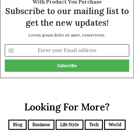
With Product You Purchase
Subscribe to our mailing list to
get the new updates!
Lorem ipsum dolor sit amet, consectetur.
E
n
t
e
r
y
o
u
r
Looking For More?
E
m
a
i
Blog
Business
Life Style
Tech
World
l