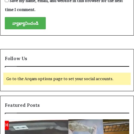
Save my name, email, and website in this browser for the next
time I comment.
Follow Us
Go to the Arqam options page to set your social accounts.
Featured Posts
లి
య
యో
క్సె