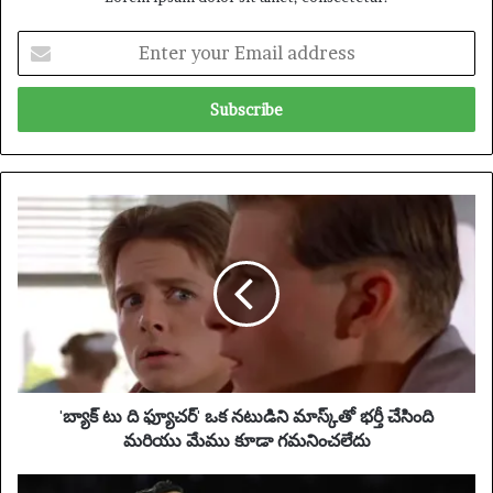
E
n
t
e
r
y
o
u
'
r
బ్యా
E
క్
m
టు
a
ది
i
ఫ్యూ
l
చ
a
ర్
d
'
d
ఒ
'బ్యాక్ టు ది ఫ్యూచర్' ఒక నటుడిని మాస్క్‌తో భర్తీ చేసింది
r
క
మరియు మేము కూడా గమనించలేదు
e
న
s
టు
యు