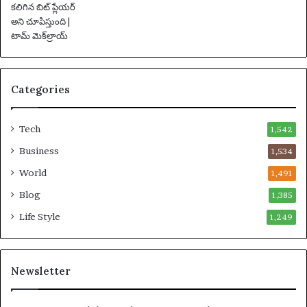
ల్
వా
ర్త
లు
Categories
Tech
1,542
Business
1,534
World
1,491
Blog
1,385
Life Style
1,249
Newsletter