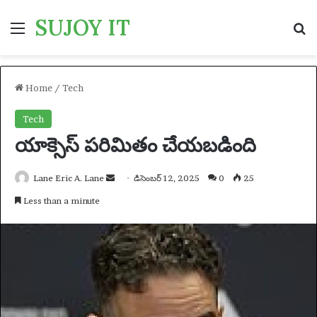
SUJOY IT
Menu
S
Home
/
Tech
Tech
యాక్సెస్ పరిమితం చేయబడింది
Lane Eric A. Lane
S
డిసెంబర్ 12, 2025
0
25
e
Less than a minute
n
d
a
n
e
m
a