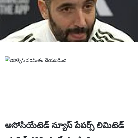
i
l
అసోసియేటెడ్ న్యూస్ పేపర్స్ లిమిటెడ్