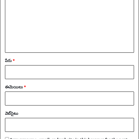
ఖ్య
*
పేరు
*
ఈమెయిలు
*
వెబ్‌సైటు