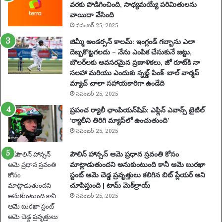
వరకు పొడిగించింది, సాధ్యమయ్యే పరిమితులను
రా
వాయిదా వేసింది
లు
నవంబర్ 25, 2025
,
వే
జిమ్మీ అండర్సన్ కాలమ్: ఇంగ్లండ్ గబ్బాను ఎలా
ది
దెబ్బకొట్టగలదు – నేను ఎంపిక చేసుకునే జట్టు,
క
బౌలర్‌లకు అవసరమైన ప్రణాళికలు, జో రూట్‌కి నా
లు
సలహా మరియు ఎందుకు స్నబ్డ్ పింక్-బాల్ వార్మప్
మ
మ్యాచ్ చాలా సహాయకారిగా ఉండేది
రి
నవంబర్ 25, 2025
యు
ప్రపంచ ర్యాలీ ఛాంపియన్‌షిప్: ఎఫ్లిన్ ఎవాన్స్ టైటిల్
ము
‘ర్యాలీని తిరిగి మ్యాప్‌లో ఉంచుతుంది’
ఖ్య
నవంబర్ 25, 2025
సం
ఘ
పౌలిన్ హాన్సన్ ఆమె ప్రధాన స్రవంతి కోసం
ట
మాట్లాడుతుందని అనుకుంటుంది కానీ ఆమె బురఖా
న
స్టంట్ ఆమె చెడ్డ ప్రవృత్తులు కలిగిన బిట్ ప్లేయర్ అని
లు
చూపిస్తుంది | టామ్ మెక్‌ల్రాయ్
|
ఫు
నవంబర్ 25, 2025
ట్‌
బా