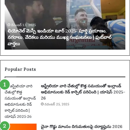
నె
స్
ల్
ప
మె
రి
స్సీ
మి
ఇం
డిసెంబర్ 13, 2025
త
లియోనెల్ మెస్సీ ఇండియా టూర్ 2025: పూర్తి ప్రయాణం,
డి
చే
నగరాలు, వేదికలు మరియు ముఖ్య సంఘటనలు | ఫుట్‌బాల్
యా
వార్తలు
టూ
బ
ర్
డి
2
ది
0
2
Popular Posts
5
:
ఆస్ట్రేలియా వారి చేతుల్లో కొత్త సమయంతో ఇంగ్లాండ్
పూ
అభిమానులకు రెడ్ కార్పెట్ పరిచింది | యాషెస్ 2025-
ర్తి
26
ప్ర
యా
నవంబర్ 25, 2025
ణం
,
న
చైనా గొడ్డు మాంసం దిగుమతులపై దర్యాప్తును 2026
గ