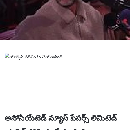
i
l
అసోసియేటెడ్ న్యూస్ పేపర్స్ లిమిటెడ్