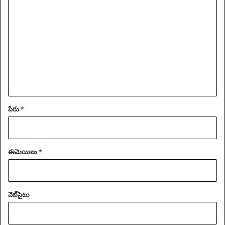
వ్యా
ఖ్య
*
పేరు
*
ఈమెయిలు
*
వెబ్‌సైటు