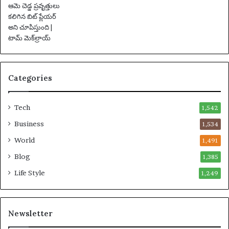
స
స్పె
డ్
చే
బ
డ్డా
Categories
డు
Tech
1,542
Business
1,534
World
1,491
Blog
1,385
Life Style
1,249
Newsletter