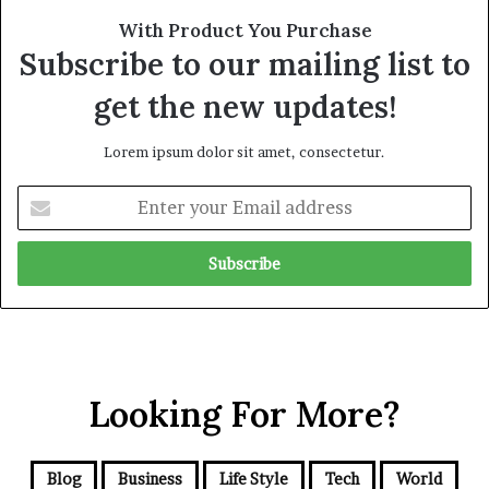
With Product You Purchase
Subscribe to our mailing list to
get the new updates!
Lorem ipsum dolor sit amet, consectetur.
E
n
t
e
r
y
o
u
r
Looking For More?
E
m
a
i
Blog
Business
Life Style
Tech
World