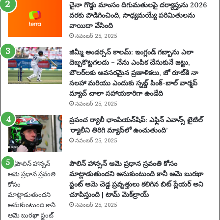
చైనా గొడ్డు మాంసం దిగుమతులపై దర్యాప్తును 2026
ప
వరకు పొడిగించింది, సాధ్యమయ్యే పరిమితులను
థ
వాయిదా వేసింది
కం
నవంబర్ 25, 2025
కో
సం
జిమ్మీ అండర్సన్ కాలమ్: ఇంగ్లండ్ గబ్బాను ఎలా
టె
దెబ్బకొట్టగలదు – నేను ఎంపిక చేసుకునే జట్టు,
న్ని
బౌలర్‌లకు అవసరమైన ప్రణాళికలు, జో రూట్‌కి నా
స్
సలహా మరియు ఎందుకు స్నబ్డ్ పింక్-బాల్ వార్మప్
ఆ
మ్యాచ్ చాలా సహాయకారిగా ఉండేది
ట
నవంబర్ 25, 2025
గా
ప్రపంచ ర్యాలీ ఛాంపియన్‌షిప్: ఎఫ్లిన్ ఎవాన్స్ టైటిల్
డు
‘ర్యాలీని తిరిగి మ్యాప్‌లో ఉంచుతుంది’
2
నవంబర్ 25, 2025
0
సం
పౌలిన్ హాన్సన్ ఆమె ప్రధాన స్రవంతి కోసం
వ
మాట్లాడుతుందని అనుకుంటుంది కానీ ఆమె బురఖా
త్స
స్టంట్ ఆమె చెడ్డ ప్రవృత్తులు కలిగిన బిట్ ప్లేయర్ అని
రా
చూపిస్తుంది | టామ్ మెక్‌ల్రాయ్
ల
పా
నవంబర్ 25, 2025
టు