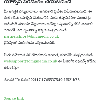
యాక్సెస్ పరిమితం చేయబడింది
మీ ఆసక్తికి ధన్యవాదాలు. అనధికార ప్రవేశం నిషేధించబడింది. ఈ
కంటెంట్‌ను యాక్సెస్ చేయడానికి, మీరు తప్పనిసరిగా ముందస్తు
అనుమతి మరియు చెల్లుబాటు అయ్యే ఒప్పందాన్ని కలిగి ఉండాలి.
దయచేసి మా బృందాన్ని ఇక్కడ సంప్రదించండి
partnerships@dmgmedia.co.uk
లైసెన్సింగ్ ఎంపికలను చర్చించడానికి.
మీరు నమోదిత వినియోగదారు అయితే, దయచేసి సంప్రదించండి
websupport@dmgmedia.co.uk
ఈ పేజీలోని రిఫరెన్స్ కోడ్‌ను
ఉటంకిస్తూ.
సూచన ID: 0.da292117.1765537549.7f521b78
Source link