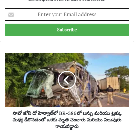
E
n
t
e
r
y
o
u
సా
r
వో
E
జో
m
స్
a
డో
i
హె
l
ర్వా
a
ల్‌
d
లో
d
B
సావో జోస్ డో హెర్వాల్‌లో BR-386లో బస్సు మరియు ట్రక్కు
r
R
మధ్య ఢీకొనడంతో ఒకరు మృతి చెందారు మరియు పలువురు
e
-
గాయపడ్డారు
s
3