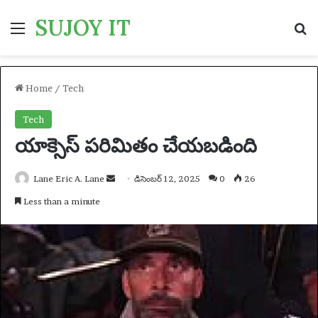
SUJOY IT
Menu
S
Home
/
Tech
Tech
యాక్సెస్ పరిమితం చేయబడింది
Lane Eric A. Lane
S
డిసెంబర్ 12, 2025
0
26
e
Less than a minute
n
d
a
n
e
m
a