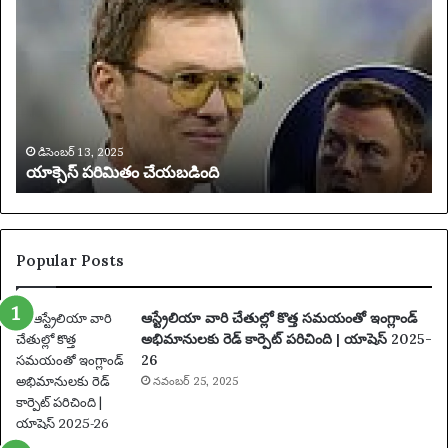
క్సె
S
స్
$
ప
4
రి
4
మి
,
తం
0
చే
0
య
0
డిసెంబర్ 13, 2025
యాక్సెస్ పరిమితం చేయబడింది
బ
అ
డిం
దు
ది
కు
న్న
ట్లు
Popular Posts
ఆ
రో
ఆస్ట్రేలియా వారి చేతుల్లో కొత్త సమయంతో ఇంగ్లాండ్
పిం
అభిమానులకు రెడ్ కార్పెట్ పరిచింది | యాషెస్ 2025-
చి
26
న
నవంబర్ 25, 2025
తా
రు
మ
రు