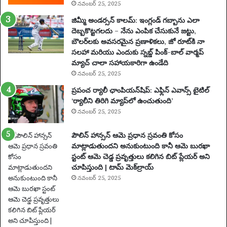
నవంబర్ 25, 2025
కో
సం
జిమ్మీ అండర్సన్ కాలమ్: ఇంగ్లండ్ గబ్బాను ఎలా
టె
దెబ్బకొట్టగలదు – నేను ఎంపిక చేసుకునే జట్టు,
న్ని
బౌలర్‌లకు అవసరమైన ప్రణాళికలు, జో రూట్‌కి నా
స్
సలహా మరియు ఎందుకు స్నబ్డ్ పింక్-బాల్ వార్మప్
ఆ
మ్యాచ్ చాలా సహాయకారిగా ఉండేది
ట
నవంబర్ 25, 2025
గా
ప్రపంచ ర్యాలీ ఛాంపియన్‌షిప్: ఎఫ్లిన్ ఎవాన్స్ టైటిల్
డు
‘ర్యాలీని తిరిగి మ్యాప్‌లో ఉంచుతుంది’
2
నవంబర్ 25, 2025
0
సం
పౌలిన్ హాన్సన్ ఆమె ప్రధాన స్రవంతి కోసం
వ
మాట్లాడుతుందని అనుకుంటుంది కానీ ఆమె బురఖా
త్స
స్టంట్ ఆమె చెడ్డ ప్రవృత్తులు కలిగిన బిట్ ప్లేయర్ అని
రా
చూపిస్తుంది | టామ్ మెక్‌ల్రాయ్
ల
పా
నవంబర్ 25, 2025
టు
స
స్పె
డ్