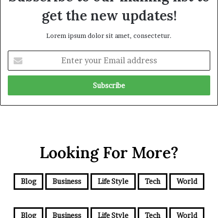
get the new updates!
Lorem ipsum dolor sit amet, consectetur.
E
n
t
e
r
y
o
u
r
Looking For More?
E
m
a
i
Blog
Business
Life Style
Tech
World
l
a
d
Blog
Business
Life Style
Tech
World