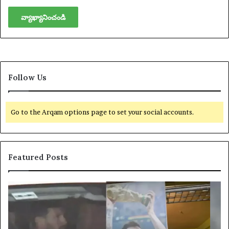
Follow Us
Go to the Arqam options page to set your social accounts.
Featured Posts
యా
U
క్సె
S
స్
$
ప
4