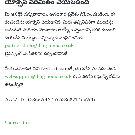
యాక్సెస్ పరిమితం చేయబడింది
మీ ఆసక్తికి ధన్యవాదాలు. అనధికార ప్రవేశం నిషేధించబడింది. ఈ
కంటెంట్‌ను యాక్సెస్ చేయడానికి, మీరు తప్పనిసరిగా ముందస్తు
అనుమతి మరియు చెల్లుబాటు అయ్యే ఒప్పందాన్ని కలిగి ఉండాలి.
దయచేసి మా బృందాన్ని ఇక్కడ సంప్రదించండి
partnerships@dmgmedia.co.uk
లైసెన్సింగ్ ఎంపికలను చర్చించడానికి.
మీరు నమోదిత వినియోగదారు అయితే, దయచేసి సంప్రదించండి
websupport@dmgmedia.co.uk
ఈ పేజీలోని రిఫరెన్స్ కోడ్‌ను
ఉటంకిస్తూ.
సూచన ID: 0.536e2c17.1765536821.1da2c1cf
Source link