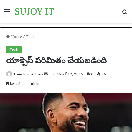
SUJOY IT
Menu
S
Home
/
Tech
Tech
యాక్సెస్ పరిమితం చేయబడింది
Lane Eric A. Lane
S
డిసెంబర్ 12, 2025
0
26
e
Less than a minute
n
d
a
n
e
m
a