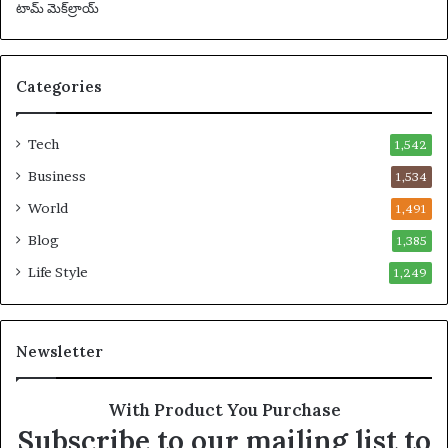
చే
బ
డ్డా
Categories
డు
Tech
1,542
Business
1,534
World
1,491
Blog
1,385
Life Style
1,249
Newsletter
With Product You Purchase
Subscribe to our mailing list to