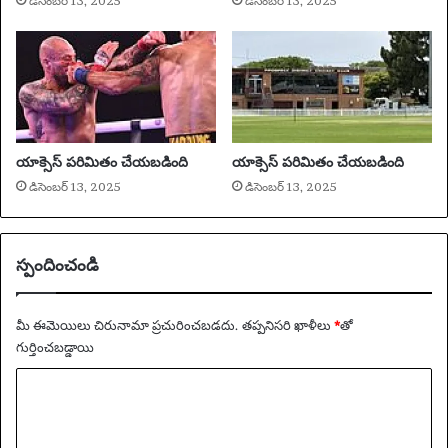
డిసెంబర్ 13, 2025
డిసెంబర్ 13, 2025
చా
రు
యాక్సెస్ పరిమితం చేయబడింది
యాక్సెస్ పరిమితం చేయబడింది
డిసెంబర్ 13, 2025
డిసెంబర్ 13, 2025
స్పందించండి
మీ ఈమెయిలు చిరునామా ప్రచురించబడదు.
తప్పనిసరి ఖాళీలు
*
‌తో
గుర్తించబడ్డాయి
వ్యా
ఖ్య
*