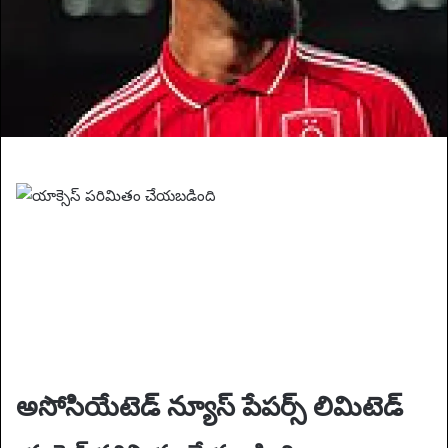
i
l
అసోసియేటెడ్ న్యూస్ పేపర్స్ లిమిటెడ్