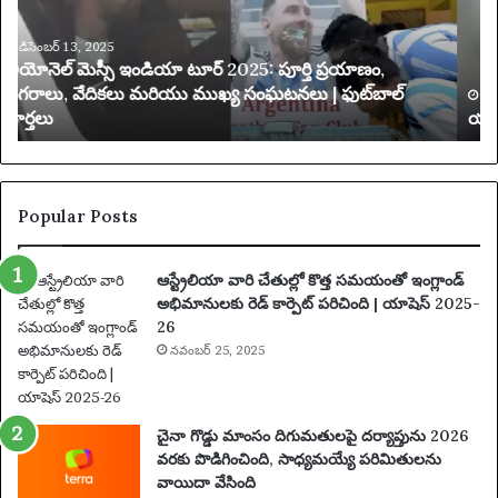
రి
4
మి
,
తం
0
చే
0
య
0
డిసెంబర్ 13, 2025
యాక్సెస్ పరిమితం చేయబడింది
బ
అ
డిం
దు
ది
కు
న్న
ట్లు
Popular Posts
ఆ
రో
ఆస్ట్రేలియా వారి చేతుల్లో కొత్త సమయంతో ఇంగ్లాండ్
పిం
అభిమానులకు రెడ్ కార్పెట్ పరిచింది | యాషెస్ 2025-
చి
26
న
నవంబర్ 25, 2025
తా
రు
మ
రు
చైనా గొడ్డు మాంసం దిగుమతులపై దర్యాప్తును 2026
ప
వరకు పొడిగించింది, సాధ్యమయ్యే పరిమితులను
థ
వాయిదా వేసింది
కం