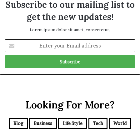
Subscribe to our mailing list to
get the new updates!
Lorem ipsum dolor sit amet, consectetur.
E
n
t
e
r
y
o
u
r
Looking For More?
E
m
a
i
Blog
Business
Life Style
Tech
World
l
a