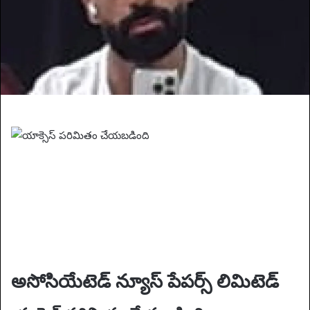
i
l
అసోసియేటెడ్ న్యూస్ పేపర్స్ లిమిటెడ్