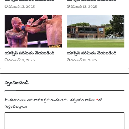
గీ
చె
డిసెంబర్ 13, 2025
డిసెంబర్ 13, 2025
క
ప్పా
రి
రు
స్తా
ర
ని
సూ
చిం
చా
యాక్సెస్ పరిమితం చేయబడింది
యాక్సెస్ పరిమితం చేయబడింది
డు
డిసెంబర్ 13, 2025
డిసెంబర్ 13, 2025
స్పందించండి
మీ ఈమెయిలు చిరునామా ప్రచురించబడదు.
తప్పనిసరి ఖాళీలు
*
‌తో
గుర్తించబడ్డాయి
వ్యా
ఖ్య