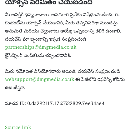
యాక్సెస్ పరిమితం చేయబడింది
మీ ఆసక్తికి ధన్యవాదాలు. అనధికార ప్రవేశం నిషేధించబడింది. ఈ
కంటెంట్‌ను యాక్సెస్ చేయడానికి, మీరు తప్పనిసరిగా ముందస్తు
అనుమతి మరియు చెల్లుబాటు అయ్యే ఒప్పందాన్ని కలిగి ఉండాలి.
దయచేసి మా బృందాన్ని ఇక్కడ సంప్రదించండి
partnerships@dmgmedia.co.uk
లైసెన్సింగ్ ఎంపికలను చర్చించడానికి.
మీరు నమోదిత వినియోగదారు అయితే, దయచేసి సంప్రదించండి
websupport@dmgmedia.co.uk
ఈ పేజీలోని రిఫరెన్స్ కోడ్‌ను
ఉటంకిస్తూ.
సూచన ID: 0.da292117.1765532829.7ee34ae4
Source link