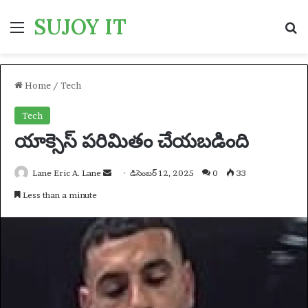
SUJOY IT
Menu
S
Home
/
Tech
Tech
యాక్సెస్ పరిమితం చేయబడింది
Lane Eric A. Lane
S
డిసెంబర్ 12, 2025
0
33
e
Less than a minute
n
d
a
n
e
m
a