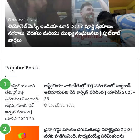
ప
రి
మి
తం
చే
్
య
డిసెంబర్ 13, 2025
యాక్సెస్ పరిమితం చేయబడింది
బ
డిం
ది
Popular Posts
ఆస్ట్రేలియా వారి చేతుల్లో కొత్త సమయంతో ఇంగ్లాండ్
అభిమానులకు రెడ్ కార్పెట్ పరిచింది | యాషెస్ 2025-
26
నవంబర్ 25, 2025
చైనా గొడ్డు మాంసం దిగుమతులపై దర్యాప్తును 2026
వరకు పొడిగించింది, సాధ్యమయ్యే పరిమితులను