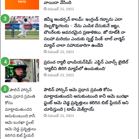
వాయిదా వేసింది
నవంబర్ 25, 2025
జిమ్మీ అండర్సన్ కాలమ్: ఇంగ్లండ్ గబ్బాను ఎలా
దెబ్బకొట్టగలదు – నేను ఎంపిక చేసుకునే జట్టు,
బౌలర్‌లకు అవసరమైన ప్రణాళికలు, జో రూట్‌కి నా
సలహా మరియు ఎందుకు స్నబ్డ్ పింక్-బాల్ వార్మప్
మ్యాచ్ చాలా సహాయకారిగా ఉండేది
నవంబర్ 25, 2025
ప్రపంచ ర్యాలీ ఛాంపియన్‌షిప్: ఎఫ్లిన్ ఎవాన్స్ టైటిల్
‘ర్యాలీని తిరిగి మ్యాప్‌లో ఉంచుతుంది’
నవంబర్ 25, 2025
పౌలిన్ హాన్సన్ ఆమె ప్రధాన స్రవంతి కోసం
మాట్లాడుతుందని అనుకుంటుంది కానీ ఆమె బురఖా
స్టంట్ ఆమె చెడ్డ ప్రవృత్తులు కలిగిన బిట్ ప్లేయర్ అని
చూపిస్తుంది | టామ్ మెక్‌ల్రాయ్
నవంబర్ 25, 2025