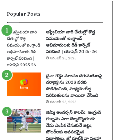
ట్లు
ఆ
Popular Posts
రో
పిం
చి
ఆస్ట్రేలియా వారి చేతుల్లో కొత్త
న
సమయంతో ఇంగ్లాండ్
తా
అభిమానులకు రెడ్ కార్పెట్
రు
పరిచింది | యాషెస్ 2025-26
మా
నవంబర్ 25, 2025
రు
ప
థ
చైనా గొడ్డు మాంసం దిగుమతులపై
కం
దర్యాప్తును 2026 వరకు
కో
పొడిగించింది, సాధ్యమయ్యే
సం
పరిమితులను వాయిదా వేసింది
టె
నవంబర్ 25, 2025
న్ని
జిమ్మీ అండర్సన్ కాలమ్: ఇంగ్లండ్
స్
గబ్బాను ఎలా దెబ్బకొట్టగలదు –
ఆ
నేను ఎంపిక చేసుకునే జట్టు,
ట
బౌలర్‌లకు అవసరమైన
గా
ప్రణాళికలు, జో రూట్‌కి నా సలహా
డు