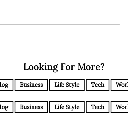
Looking For More?
log
Business
Life Style
Tech
Wor
log
Business
Life Style
Tech
Wor