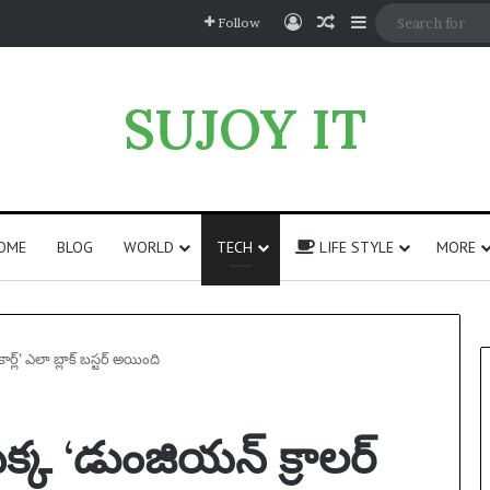
Log In
Random Article
Sidebar
Follow
SUJOY IT
OME
BLOG
WORLD
TECH
LIFE STYLE
MORE
్ల్’ ఎలా బ్లాక్ బస్టర్ అయింది
్క ‘డుంజియన్ క్రాలర్