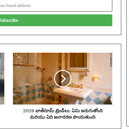
ఖ్య
సం
ఘ
ట
న
లు
|
ఫు
ట్‌
2
బా
0
ల్
2
వా
6
ర్త
బా
లు
త్‌
రూ
మ్
ట్రెం
డ్‌
2026 బాత్‌రూమ్ ట్రెండ్‌లు: ఏమి జరుగుతోంది
లు
మరియు ఏది జనాదరణ పొందుతుంది
:
ఏ