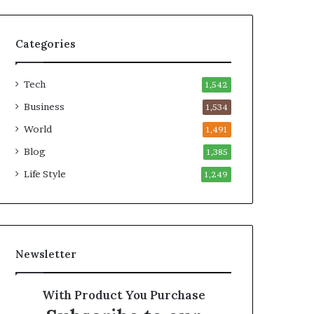
Categories
Tech
1,542
Business
1,534
World
1,491
Blog
1,385
Life Style
1,249
Newsletter
With Product You Purchase