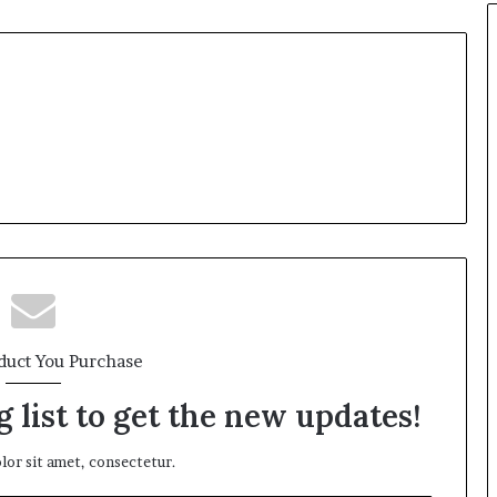
2
5
:
పూ
ర్తి
ప్ర
యా
ణం
,
న
గ
రా
లు
,
వే
ది
duct You Purchase
క
లు
 list to get the new updates!
మ
రి
or sit amet, consectetur.
యు
ము