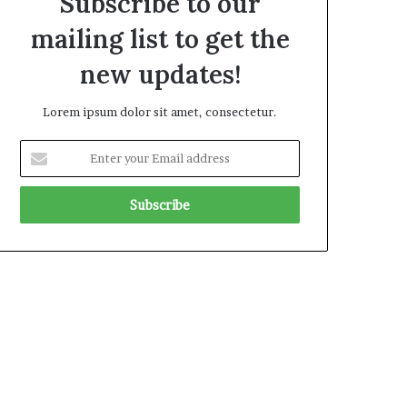
Subscribe to our
mailing list to get the
new updates!
Lorem ipsum dolor sit amet, consectetur.
E
n
t
e
r
y
o
u
r
E
m
a
i
l