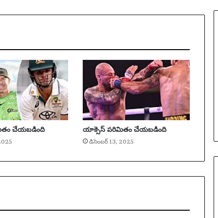
మి
జ
రు
గు
తోం
ది
మ
రి
యు
ఏ
ది
జ
మితం చేయబడింది
యాక్సెస్ పరిమితం చేయబడింది
నా
ద
 2025
డిసెంబర్ 13, 2025
ర
ణ
పొం
దు
తుం
ది