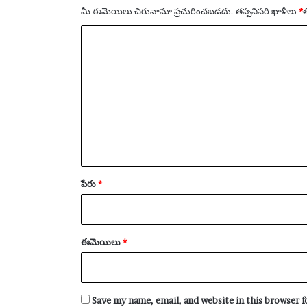
మీ ఈమెయిలు చిరునామా ప్రచురించబడదు.
తప్పనిసరి ఖాళీలు
*
‌
వ్యా
ఖ్య
*
పేరు
*
ఈమెయిలు
*
Save my name, email, and website in this browser 