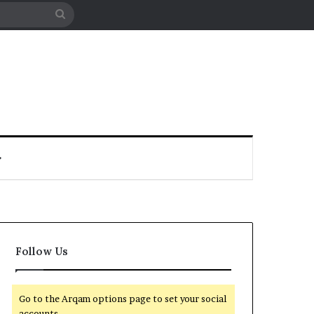
Search
for
Follow Us
Go to the Arqam options page to set your social
accounts.