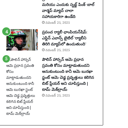
మరియు ఎందుకు స్నబ్డ్ పింక్-బాల్
2
వార్మప్ మ్యాచ్ చాలా
0
సహాయకారిగా ఉండేది
సం
నవంబర్ 25, 2025
వ
త్స
ప్రపంచ ర్యాలీ ఛాంపియన్‌షిప్:
రా
ఎఫ్లిన్ ఎవాన్స్ టైటిల్ ‘ర్యాలీని
ల
తిరిగి మ్యాప్‌లో ఉంచుతుంది’
పా
నవంబర్ 25, 2025
టు
పౌలిన్ హాన్సన్ ఆమె ప్రధాన
స
స్రవంతి కోసం మాట్లాడుతుందని
స్పెం
అనుకుంటుంది కానీ ఆమె బురఖా
డ్
స్టంట్ ఆమె చెడ్డ ప్రవృత్తులు కలిగిన
చే
బిట్ ప్లేయర్ అని చూపిస్తుంది |
య
టామ్ మెక్‌ల్రాయ్
బ
డ్డా
నవంబర్ 25, 2025
డు