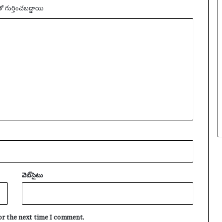
తో గుర్తించబడ్డాయి
వెబ్‌సైటు
for the next time I comment.