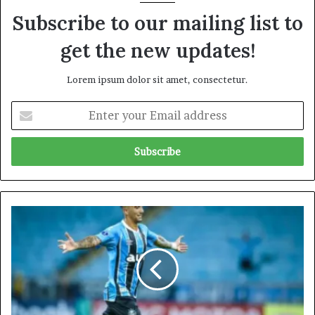
Subscribe to our mailing list to
get the new updates!
Lorem ipsum dolor sit amet, consectetur.
E
n
t
e
r
y
o
u
క్రి
r
స్టి
E
య
m
న్
a
ఒ
i
లి
l
వె