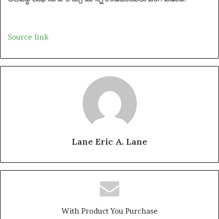
m
a
i
Source link
l
Lane Eric A. Lane
With Product You Purchase