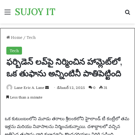
SUJOY IT
Menu
S
Home
/
Tech
Tech
ఫర్బిడెన్ లవ్‌పై నిర్మించిన హామ్లెట్‌లో,
ఒక తుఫాను అన్నింటినీ పాతిపెట్టింది
Lane Eric A. Lane
S
డిసెంబర్ 12, 2025
0
31
e
Less than a minute
n
d
a
ఒక కుటుంబంలోని మూడు తరాలు శ్రీలంకలోని హైలాండ్ టీ కంట్రీలో తమ
n
ఇళ్లను మరియు నివాసాలను నిర్మించుకున్నాయి. దశాబ్దాలలో వచ్చిన
e
అతిపెద్ద తుఫాను వారి కుగ్రామాన్ని కొండచరియలు విరిగి పడింది.