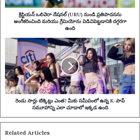
a
రా
d
నే
d
ష
క్రిస్టియన్ ఒలివెరా నేషనల్ (URU) నుండి ప్రతిపాదనను
r
న
అంగీకరించింది మరియు గ్రేమియోను విడిచిపెట్టడానికి దగ్గరగా
e
ల్
ఉంది
s
(
s
U
రెం
R
డు
U
సా
)
ర్లు
నుం
టి
డి
క్కె
ప్ర
ట్లు
తి
ఎం
పా
త
ద
?
రెండు సార్లు టిక్కెట్లు ఎంత? మీకు సమీపంలో ఉన్న K-పాప్
న
మీ
సమూహాన్ని ఎలా చూడాలో ఇక్కడ ఉంది
ను
కు
అం
స
గీ
మీ
Related Articles
క
పం
రిం
లో