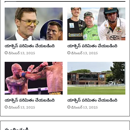
చిం
ఉ
ది
న్న
మ
K
రి
-
యు
పా
గ్రే
ప్
మి
స
యాక్సెస్ పరిమితం చేయబడింది
యాక్సెస్ పరిమితం చేయబడింది
యో
మూ
డిసెంబర్ 13, 2025
డిసెంబర్ 13, 2025
ను
హా
వి
న్ని
డి
ఎ
చి
లా
పె
చూ
ట్ట
డా
డా
లో
ని
ఇ
యాక్సెస్ పరిమితం చేయబడింది
యాక్సెస్ పరిమితం చేయబడింది
కి
క్క
డిసెంబర్ 13, 2025
డిసెంబర్ 13, 2025
ద
డ
గ్గ
ఉం
ర
ది
గా
స్పందించండి