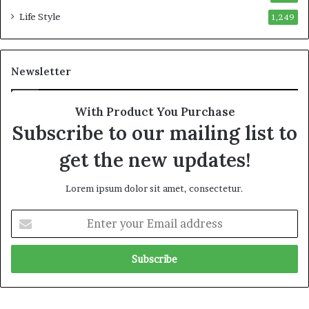
Life Style
1,249
Newsletter
With Product You Purchase
Subscribe to our mailing list to
get the new updates!
Lorem ipsum dolor sit amet, consectetur.
E
n
t
e
r
y
o