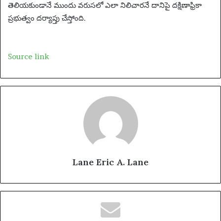
n
తెలియకుండానే ముందు వరుసలో ఎలా నిలిచారనే దానిపై దక్షిణాఫ్రికా
e
ప్రభుత్వం దర్యాప్తు చేస్తోంది.
m
a
i
Source link
l
Lane Eric A. Lane