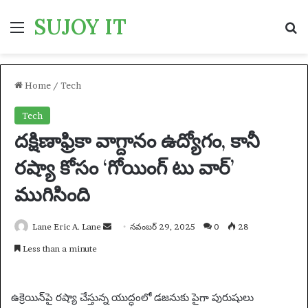
SUJOY IT
Menu
S
Home
/
Tech
Tech
దక్షిణాఫ్రికా వాగ్దానం ఉద్యోగం, కానీ
రష్యా కోసం ‘గోయింగ్ టు వార్’
ముగిసింది
Lane Eric A. Lane
S
నవంబర్ 29, 2025
0
28
e
Less than a minute
n
d
a
ఉక్రెయిన్‌పై రష్యా చేస్తున్న యుద్ధంలో డజనుకు పైగా పురుషులు