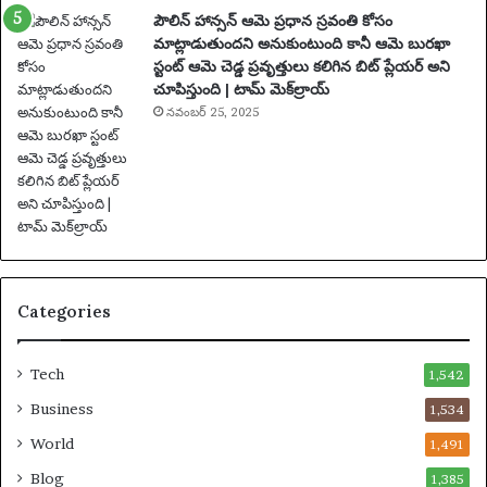
పౌలిన్ హాన్సన్ ఆమె ప్రధాన స్రవంతి కోసం
ట
మాట్లాడుతుందని అనుకుంటుంది కానీ ఆమె బురఖా
న
స్టంట్ ఆమె చెడ్డ ప్రవృత్తులు కలిగిన బిట్ ప్లేయర్ అని
లు
చూపిస్తుంది | టామ్ మెక్‌ల్రాయ్
|
ఫు
నవంబర్ 25, 2025
ట్‌
బా
ల్
వా
ర్త
లు
Categories
Tech
1,542
Business
1,534
World
1,491
Blog
1,385