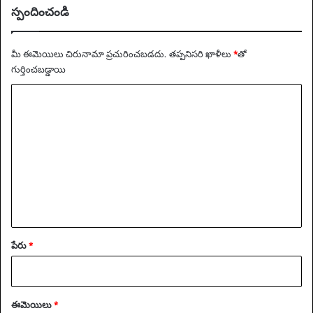
క్రి
స్పందించండి
కె
ట్
వా
మీ ఈమెయిలు చిరునామా ప్రచురించబడదు.
తప్పనిసరి ఖాళీలు
*
‌తో
ర్త
గుర్తించబడ్డాయి
లు
వ్యా
ఖ్య
*
పేరు
*
ఈమెయిలు
*