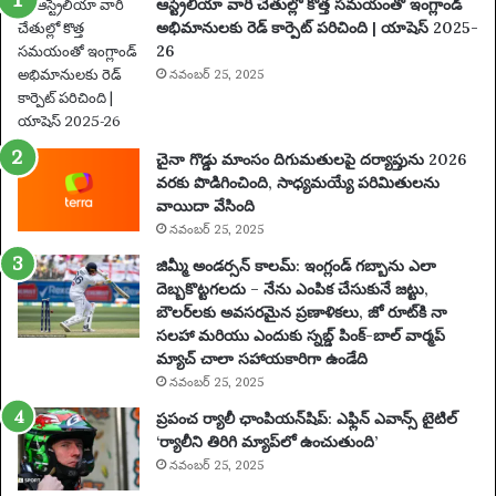
ఆస్ట్రేలియా వారి చేతుల్లో కొత్త సమయంతో ఇంగ్లాండ్
పూ
అభిమానులకు రెడ్ కార్పెట్ పరిచింది | యాషెస్ 2025-
ర్తి
26
ప్ర
యా
నవంబర్ 25, 2025
ణం
,
న
చైనా గొడ్డు మాంసం దిగుమతులపై దర్యాప్తును 2026
గ
వరకు పొడిగించింది, సాధ్యమయ్యే పరిమితులను
రా
వాయిదా వేసింది
లు
నవంబర్ 25, 2025
,
వే
జిమ్మీ అండర్సన్ కాలమ్: ఇంగ్లండ్ గబ్బాను ఎలా
ది
దెబ్బకొట్టగలదు – నేను ఎంపిక చేసుకునే జట్టు,
క
బౌలర్‌లకు అవసరమైన ప్రణాళికలు, జో రూట్‌కి నా
లు
సలహా మరియు ఎందుకు స్నబ్డ్ పింక్-బాల్ వార్మప్
మ
మ్యాచ్ చాలా సహాయకారిగా ఉండేది
రి
నవంబర్ 25, 2025
యు
ప్రపంచ ర్యాలీ ఛాంపియన్‌షిప్: ఎఫ్లిన్ ఎవాన్స్ టైటిల్
ము
‘ర్యాలీని తిరిగి మ్యాప్‌లో ఉంచుతుంది’
ఖ్య
నవంబర్ 25, 2025
సం
ఘ