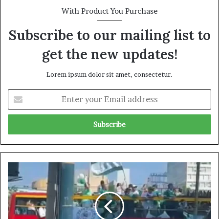
With Product You Purchase
Subscribe to our mailing list to
get the new updates!
Lorem ipsum dolor sit amet, consectetur.
E
n
t
e
r
y
o
u
పా
r
ల్మీ
E
రా
m
స్
a
అ
i
భి