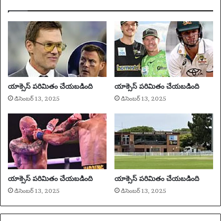
యం
డి
!
'
:
భా
ర
త
యాక్సెస్ పరిమితం చేయబడింది
యాక్సెస్ పరిమితం చేయబడింది
పే
డిసెంబర్ 13, 2025
డిసెంబర్ 13, 2025
స్
ఏ
స్‌
పై
ఆ
ర్
అ
శ్వి
యాక్సెస్ పరిమితం చేయబడింది
యాక్సెస్ పరిమితం చేయబడింది
న్
డిసెంబర్ 13, 2025
డిసెంబర్ 13, 2025
బాం
బు
|