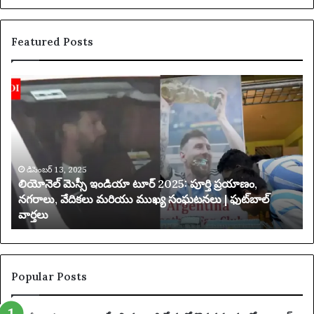
Featured Posts
లి
య
యో
క్సె
నె
స్
ల్
ప
మె
రి
స్సీ
మి
ఇం
డిసెంబర్ 13, 2025
త
లియోనెల్ మెస్సీ ఇండియా టూర్ 2025: పూర్తి ప్రయాణం,
డి
చే
నగరాలు, వేదికలు మరియు ముఖ్య సంఘటనలు | ఫుట్‌బాల్
యా
వార్తలు
టూ
బ
ర్
డి
2
ది
0
2
Popular Posts
5
: