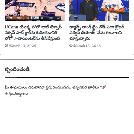
UConn యొక్క సోలో బాల్ టెక్సాస్
డాడ్జర్స్ లాంగ్ టైం వోడ్ ఎలా క్లోజర్
వర్సెస్ షాట్ క్లాక్‌ను ఓడించడానికి
ఎడ్విన్ డియాజ్: ‘నేను గెలవాలని
లోగో 3-పాయింటర్‌ను తీసివేస్తుంది
చూస్తున్నాను’
డిసెంబర్ 13, 2025
డిసెంబర్ 13, 2025
స్పందించండి
మీ ఈమెయిలు చిరునామా ప్రచురించబడదు.
తప్పనిసరి ఖాళీలు
*
‌తో
గుర్తించబడ్డాయి
వ్యా
ఖ్య
*