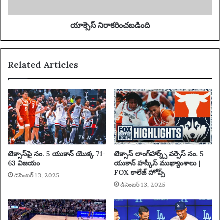
చ
బ
డిం
యాక్సెస్ నిరాకరించబడింది
ది
Related Articles
టెక్సాస్‌పై నం. 5 యుకాన్ యొక్క 71-
టెక్సాస్ లాంగ్‌హార్న్స్ వర్సెస్ నం. 5
63 విజయం
యుకాన్ హస్కీస్ ముఖ్యాంశాలు |
FOX కాలేజ్ హోప్స్
డిసెంబర్ 13, 2025
డిసెంబర్ 13, 2025