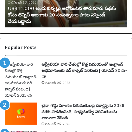
0
డిసెంబర్ 13, 2025
డి
US$44,000 అందుకున్నట్లు ఆరోపించిన తారుమారు పథకం
0
చ
కోసం టెన్నిస్ ఆటగాడు 20 సంవత్సరాల పాటు సస్పెండ్
0
డి
చేయబడ్డాడు
అం
:
దు
అ
కు
కో
న్న
లై
ట్లు
ట్
Popular Posts
ఆ
య
రో
క్క
ఆస్ట్రేలియా వారి చేతుల్లో కొత్త సమయంతో ఇంగ్లాండ్
పిం
స్లో
అభిమానులకు రెడ్ కార్పెట్ పరిచింది | యాషెస్ 2025-
చి
-
26
న
బ
తా
నవంబర్ 25, 2025
ర్న్
రు
సై
మా
కె
రు
డె
చైనా గొడ్డు మాంసం దిగుమతులపై దర్యాప్తును 2026
ప
లి
వరకు పొడిగించింది, సాధ్యమయ్యే పరిమితులను
థ
య
వాయిదా వేసింది
కం
మ
నవంబర్ 25, 2025
కో
రి