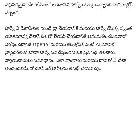
చట్టపరమైన డేటాబేస్‌లలో ఒకదానిని హార్వే యొక్క ఉత్పాదక సాధనాల్లోకి
చేర్చింది.
హార్వే ఏ డేటాసెట్‌ల నుండి డ్రా చేయడానికి మరియు హార్వే యొక్క స్వంత
యాజమాన్య డేటాసెట్‌లలో లేయర్ చేయడానికి అనుమతించబడతారో
నిరోధించడానికి OpenAI మరియు ఆంత్రోపిక్ వంటి AI మోడల్
ప్రొవైడర్‌లతో కూడా హార్వే పనిచేస్తుందని ఒక ప్రతినిధి తెలిపారు.
న్యాయవాదులు సమాధానం ఎలా పొందారు మరియు దానిలో ఏ డేటా
అందించబడిందో చూపించే లాగ్‌లను తనిఖీ చేయవచ్చు.