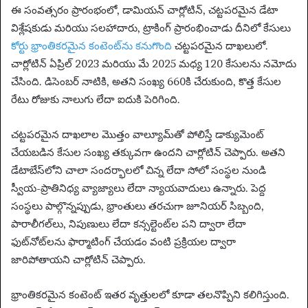
ఈ సంవత్సరం ప్రారంభంలో,
డామియన్ చార్లోటిన్, చట్టపరమైన డేటా
విశ్లేషకుడు మరియు సలహాదారు, ట్రాకింగ్ ప్రారంభించాడు
దీనిలో కేసులు
కోర్టు భ్రాంతికరమైన కంటెంట్‌ను కనుగొంది
చట్టపరమైన దాఖలులో.
చార్లోటిన్ ఏప్రిల్ 2023 మరియు మే 2025 మధ్య 120 కేసులను నమోదు
చేసింది. డిసెంబర్ నాటికి, అతని సంఖ్య 660కి చేరుకుంది, కొత్త కేసుల
రేటు రోజుకు నాలుగు లేదా ఐదుకి పెరిగింది.
చట్టపరమైన దాఖలాల మొత్తం వాల్యూమ్‌తో పోలిస్తే డాక్యుమెంట్
చేయబడిన కేసుల సంఖ్య తక్కువగా ఉందని చార్లోటిన్ చెప్పారు. అతని
డేటాబేస్‌లోని చాలా సందర్భాలలో చిన్న లేదా సోలో సంస్థల నుండి
స్వీయ-ప్రాతినిధ్య వ్యాజ్యాలు లేదా న్యాయవాదులు ఉన్నారు. పెద్ద
సంస్థలు పాల్గొన్నప్పుడు, భ్రాంతులు తరచుగా జూనియర్ సిబ్బంది,
పారాలీగల్‌లు, నిపుణులు లేదా కన్సల్టెంట్‌ల పని ద్వారా లేదా
ఫుట్‌నోట్‌లను ఫార్మాటింగ్ చేయడం వంటి ప్రక్రియల ద్వారా
జారిపోతాయని చార్లోటిన్ చెప్పారు.
భ్రాంతికరమైన కంటెంట్ ఇతర వృత్తులలో కూడా తలనొప్పిని కలిగిస్తుంది.