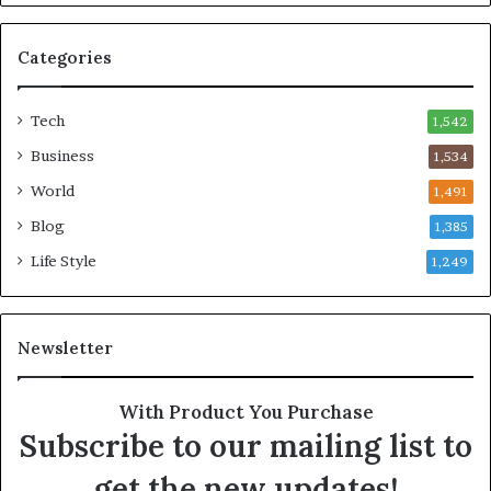
బ
డ్డా
Categories
డు
Tech
1,542
Business
1,534
World
1,491
Blog
1,385
Life Style
1,249
Newsletter
With Product You Purchase
Subscribe to our mailing list to
get the new updates!