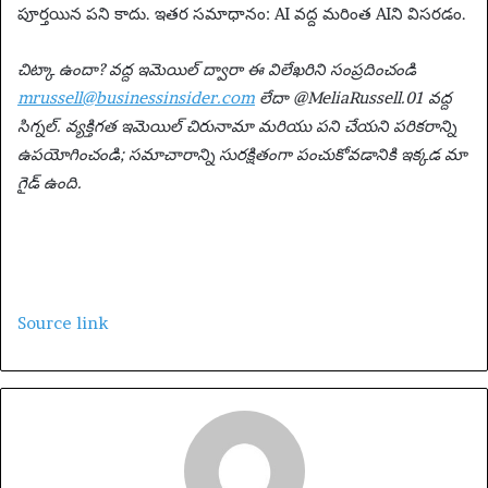
పూర్తయిన పని కాదు. ఇతర సమాధానం: AI వద్ద మరింత AIని విసరడం.
చిట్కా ఉందా? వద్ద ఇమెయిల్ ద్వారా ఈ విలేఖరిని సంప్రదించండి
mrussell@businessinsider.com
లేదా @MeliaRussell.01 వద్ద
సిగ్నల్. వ్యక్తిగత ఇమెయిల్ చిరునామా మరియు పని చేయని పరికరాన్ని
ఉపయోగించండి; సమాచారాన్ని సురక్షితంగా పంచుకోవడానికి ఇక్కడ మా
గైడ్ ఉంది.
Source link