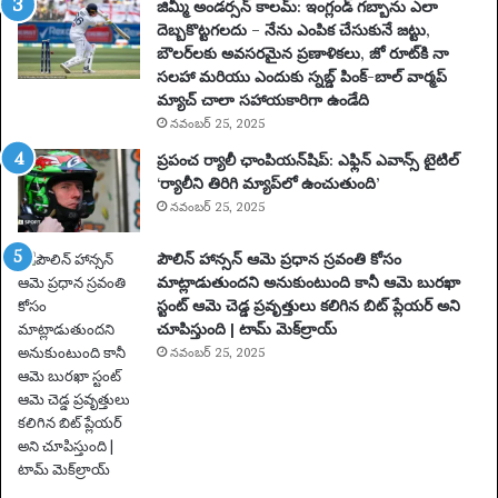
సం
య
జిమ్మీ అండర్సన్ కాలమ్: ఇంగ్లండ్ గబ్బాను ఎలా
టె
వా
దెబ్బకొట్టగలదు – నేను ఎంపిక చేసుకునే జట్టు,
న్ని
రం
బౌలర్‌లకు అవసరమైన ప్రణాళికలు, జో రూట్‌కి నా
స్
య
సలహా మరియు ఎందుకు స్నబ్డ్ పింక్-బాల్ వార్మప్
ఆ
క్క
మ్యాచ్ చాలా సహాయకారిగా ఉండేది
ట
ఉ
నవంబర్ 25, 2025
గా
త్త
ప్రపంచ ర్యాలీ ఛాంపియన్‌షిప్: ఎఫ్లిన్ ఎవాన్స్ టైటిల్
డు
మ
‘ర్యాలీని తిరిగి మ్యాప్‌లో ఉంచుతుంది’
2
కొ
నవంబర్ 25, 2025
0
త్త
సం
ట్రా
పౌలిన్ హాన్సన్ ఆమె ప్రధాన స్రవంతి కోసం
వ
క్‌
మాట్లాడుతుందని అనుకుంటుంది కానీ ఆమె బురఖా
త్స
లు
స్టంట్ ఆమె చెడ్డ ప్రవృత్తులు కలిగిన బిట్ ప్లేయర్ అని
రా
|
చూపిస్తుంది | టామ్ మెక్‌ల్రాయ్
ల
సం
పా
గీ
నవంబర్ 25, 2025
టు
త
స
స్పెం
డ్
చే
య