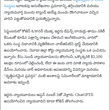
సంస్థలు
బూటకపు అనులేఖనాల ప్రమాదాన్ని తగ్గించడానికి మరియు
న్యాయమూర్తి ముందు ల్యాండ్ అయ్యే ముందు దొంగచాటుగా వచ్చిన
వారిని పట్టుకోవడానికి ప్రయత్నిస్తున్నారు.
సెప్టెంబరులో కోజెన్ ఓ’కానర్ యొక్క ఇద్దరు డిఫెన్స్ లాయర్లు తాము నకిలీ
కేసులతో కూడిన పత్రాన్ని దాఖలు చేశామని అంగీకరించారు, వారిలో
ఒకరు సంస్థ విధానానికి వ్యతిరేకంగా చాట్‌జిపిటిని డ్రాఫ్ట్ చేయడానికి
ఉపయోగించారు. నెవాడా జిల్లా కోర్టు న్యాయమూర్తి సంస్థకు ఒక ఎంపికను
ఇచ్చారు: కేసు నుండి న్యాయవాదులను తొలగించి, ఒక్కొక్కరికి $2,500
ఆంక్షల రూపంలో చెల్లించండి, లేదా ఈ జంట వారి మాజీ న్యాయ పాఠశాల
డీన్‌లు మరియు బార్ అధికారులకు అపజయాన్ని వివరిస్తూ మరియు
“వృత్తిపరమైన ప్రవర్తన” వంటి అంశాలపై సెమినార్‌లలో మాట్లాడటానికి
అవకాశం ఇవ్వండి.
ఇద్దరు న్యాయవాదులు ఆప్షన్ నంబర్ 2తో వెళ్లారు. ChatGPTని
ఉపయోగించిన న్యాయవాదిని కూడా కోజెన్ తొలగించారు.