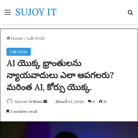
SUJOY IT
Menu
S
Home
/
Life Style
Life Style
AI యొక్క భ్రాంతులను
న్యాయవాదులు ఎలా ఆపగలరు?
మరింత AI, కోర్సు యొక్క.
Grover William
S
డిసెంబర్ 12, 2025
0
31
e
3 minutes read
n
d
a