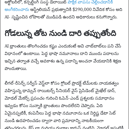
అక్టోబర్‌లో, కన్సల్టింగ్ సంస్థ డెలాయిట్
పాక్షిక వాపసు చెల్లించడానికి
అంగీకరించారు
ఆస్ట్రేలియన్ ప్రభుత్వానికి $290,000 నివేదిక కోసం అది
AI- సృష్టించిన లోపాలతో ముడిపడి ఉందని అధికారులు కనుగొన్నారు.
గోడలున్న తోట నుండి దారి తప్పుతోంది
AI భ్రాంతులు తొలగించడం కష్టం ఎందుకంటే అవి చాట్‌బాట్‌లు పని చేసే
విధానంలో ఉంటాయి. పెద్ద భాషా నమూనాలు దాని ముందు పదాలను
ఇచ్చిన తర్వాత వచ్చే అవకాశం ఉన్న పదాన్ని అంచనా వేయడానికి శిక్షణ
పొందుతాయి.
లీగల్-రీసెర్చ్ సర్వీస్ వెస్ట్‌లా కోసం గ్లోబల్ ప్రొడక్ట్ టీమ్‌లకు నాయకత్వం
వహిస్తున్న థామ్సన్ రాయిటర్స్ సీనియర్ వైస్ ప్రెసిడెంట్ మైఖేల్ డాన్,
మోడల్ మేకర్స్ ప్రపంచం గురించి ఓపెన్-ఎండ్ ప్రశ్నలకు సమాధానం
ఇవ్వడం కోసం సున్నాకి భ్రాంతులు పొందలేరని చెప్పారు. ఏది
ఏమైనప్పటికీ, కంపెనీలు పెద్ద భాషా నమూనాను ఒక నిర్దిష్ట డేటా సెట్
నుండి ఉదహరించడం ద్వారా వారి ప్రమాదాన్ని నాటకీయంగా
తగ్గించగలవు, కేస్ లా మరియు గ్రంథాల కార్పస్ వంటివి. మోడల్ ఇప్పటికీ