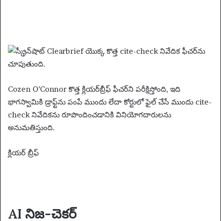
Cozen O’Connor కొత్త క్లియర్‌బ్రీఫ్ ఫీచర్‌ని పరీక్షిస్తోంది, ఇది
భాగస్వామికి డ్రాఫ్ట్‌ను పంపే ముందు లేదా కోర్టులో ఫైల్ చేసే ముందు cite-
check నివేదికను రూపొందించడానికి వినియోగదారులను
అనుమతిస్తుంది.
క్లియర్ బ్రీఫ్
AI నిజ-చెకర్