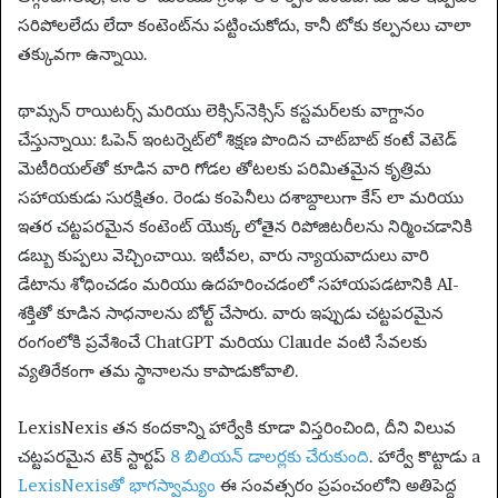
సరిపోలలేదు లేదా కంటెంట్‌ను పట్టించుకోదు, కానీ టోకు కల్పనలు
చాలా
తక్కువగా ఉన్నాయి.
థామ్సన్ రాయిటర్స్ మరియు లెక్సిస్‌నెక్సిస్ కస్టమర్‌లకు వాగ్దానం
చేస్తున్నాయి: ఓపెన్ ఇంటర్నెట్‌లో శిక్షణ పొందిన చాట్‌బాట్ కంటే వెటెడ్
మెటీరియల్‌తో కూడిన వారి గోడల తోటలకు పరిమితమైన కృత్రిమ
సహాయకుడు సురక్షితం. రెండు కంపెనీలు దశాబ్దాలుగా కేస్ లా మరియు
ఇతర చట్టపరమైన కంటెంట్ యొక్క లోతైన రిపోజిటరీలను నిర్మించడానికి
డబ్బు కుప్పలు వెచ్చించాయి. ఇటీవల, వారు న్యాయవాదులు వారి
డేటాను శోధించడం మరియు ఉదహరించడంలో సహాయపడటానికి AI-
శక్తితో కూడిన సాధనాలను బోల్ట్ చేసారు. వారు ఇప్పుడు చట్టపరమైన
రంగంలోకి ప్రవేశించే ChatGPT మరియు Claude వంటి సేవలకు
వ్యతిరేకంగా తమ స్థానాలను కాపాడుకోవాలి.
LexisNexis తన కందకాన్ని హార్వేకి కూడా విస్తరించింది, దీని విలువ
చట్టపరమైన టెక్ స్టార్టప్
8 బిలియన్ డాలర్లకు చేరుకుంది
. హార్వే కొట్టాడు a
LexisNexisతో భాగస్వామ్యం
ఈ సంవత్సరం ప్రపంచంలోని అతిపెద్ద