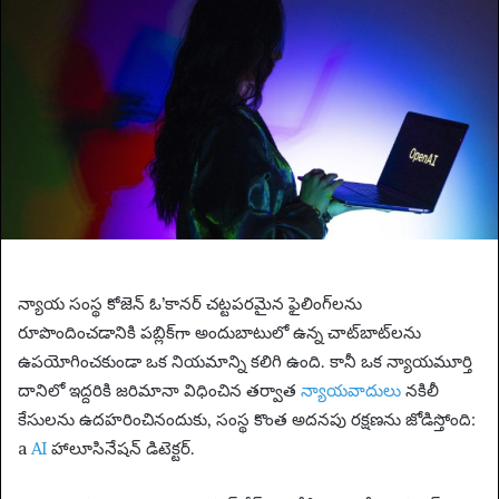
n
e
m
a
i
l
న్యాయ సంస్థ కోజెన్ ఓ’కానర్ చట్టపరమైన ఫైలింగ్‌లను
రూపొందించడానికి పబ్లిక్‌గా అందుబాటులో ఉన్న చాట్‌బాట్‌లను
ఉపయోగించకుండా ఒక నియమాన్ని కలిగి ఉంది. కానీ ఒక న్యాయమూర్తి
దానిలో ఇద్దరికి జరిమానా విధించిన తర్వాత
న్యాయవాదులు
నకిలీ
కేసులను ఉదహరించినందుకు, సంస్థ కొంత అదనపు రక్షణను జోడిస్తోంది:
a
AI
హాలూసినేషన్ డిటెక్టర్.