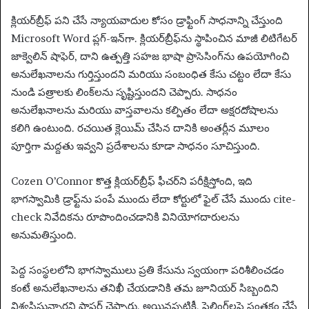
క్లియర్‌బ్రీఫ్ పని చేసే న్యాయవాదుల కోసం డ్రాఫ్టింగ్ సాధనాన్ని చేస్తుంది
Microsoft Word ప్లగ్-ఇన్‌గా. క్లియర్‌బ్రీఫ్‌ను స్థాపించిన మాజీ లిటిగేటర్
జాక్వెలిన్ షాఫెర్, దాని ఉత్పత్తి సహజ భాషా ప్రాసెసింగ్‌ను ఉపయోగించి
అనులేఖనాలను గుర్తిస్తుందని మరియు సంబంధిత కేసు చట్టం లేదా కేసు
నుండి పత్రాలకు లింక్‌లను సృష్టిస్తుందని చెప్పారు. సాధనం
అనులేఖనాలను మరియు వాస్తవాలను కల్పితం లేదా అక్షరదోషాలను
కలిగి ఉంటుంది. రచయిత క్లెయిమ్ చేసిన దానికి అంతర్లీన మూలం
పూర్తిగా మద్దతు ఇవ్వని ప్రదేశాలను కూడా సాధనం సూచిస్తుంది.
Cozen O’Connor కొత్త క్లియర్‌బ్రీఫ్ ఫీచర్‌ని పరీక్షిస్తోంది, ఇది
భాగస్వామికి డ్రాఫ్ట్‌ను పంపే ముందు లేదా కోర్టులో ఫైల్ చేసే ముందు cite-
check నివేదికను రూపొందించడానికి వినియోగదారులను
అనుమతిస్తుంది.
పెద్ద సంస్థలలోని భాగస్వాములు ప్రతి కేసును స్వయంగా పరిశీలించడం
కంటే అనులేఖనాలను తనిఖీ చేయడానికి తమ జూనియర్ సిబ్బందిని
విశ్వసిస్తున్నారని షాఫర్ చెప్పారు. అయినప్పటికీ, ఫైలింగ్‌లపై సంతకం చేసే