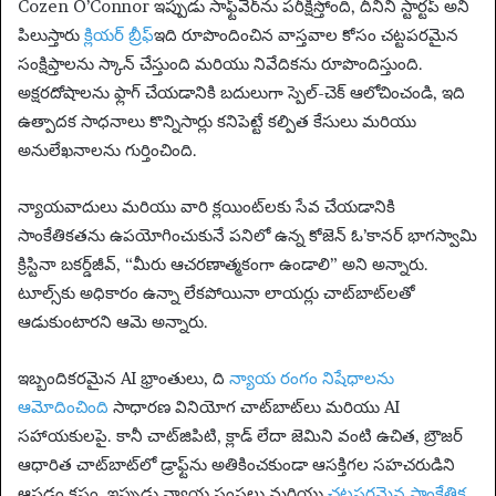
Cozen O’Connor ఇప్పుడు సాఫ్ట్‌వేర్‌ను పరీక్షిస్తోంది, దీనిని స్టార్టప్ అని
పిలుస్తారు
క్లియర్ బ్రీఫ్
ఇది రూపొందించిన వాస్తవాల కోసం చట్టపరమైన
సంక్షిప్తాలను స్కాన్ చేస్తుంది మరియు నివేదికను రూపొందిస్తుంది.
అక్షరదోషాలను ఫ్లాగ్ చేయడానికి బదులుగా స్పెల్-చెక్ ఆలోచించండి, ఇది
ఉత్పాదక సాధనాలు కొన్నిసార్లు కనిపెట్టే కల్పిత కేసులు మరియు
అనులేఖనాలను గుర్తించింది.
న్యాయవాదులు మరియు వారి క్లయింట్‌లకు సేవ చేయడానికి
సాంకేతికతను ఉపయోగించుకునే పనిలో ఉన్న కోజెన్ ఓ’కానర్ భాగస్వామి
క్రిస్టినా బకర్డ్‌జీవ్, “మీరు ఆచరణాత్మకంగా ఉండాలి” అని అన్నారు.
టూల్స్‌కు అధికారం ఉన్నా లేకపోయినా లాయర్లు చాట్‌బాట్‌లతో
ఆడుకుంటారని ఆమె అన్నారు.
ఇబ్బందికరమైన AI భ్రాంతులు, ది
న్యాయ రంగం నిషేధాలను
ఆమోదించింది
సాధారణ వినియోగ చాట్‌బాట్‌లు మరియు AI
సహాయకులపై. కానీ చాట్‌జిపిటి, క్లాడ్ లేదా జెమిని వంటి ఉచిత, బ్రౌజర్
ఆధారిత చాట్‌బాట్‌లో డ్రాఫ్ట్‌ను అతికించకుండా ఆసక్తిగల సహచరుడిని
ఆపడం కష్టం. ఇప్పుడు న్యాయ సంస్థలు మరియు
చట్టపరమైన సాంకేతిక