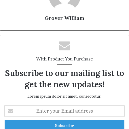
Grover William
With Product You Purchase
Subscribe to our mailing list to
get the new updates!
Lorem ipsum dolor sit amet, consectetur.
E
n
t
e