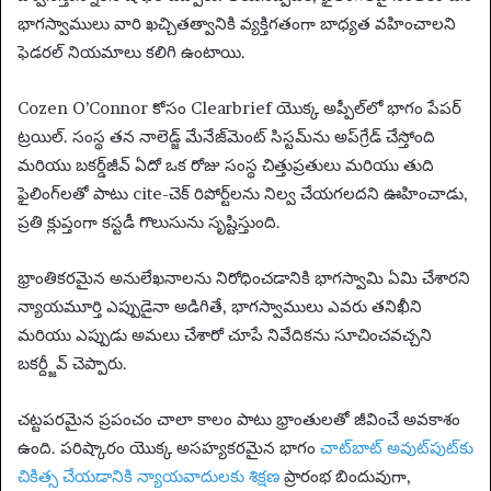
భాగస్వాములు వారి ఖచ్చితత్వానికి వ్యక్తిగతంగా బాధ్యత వహించాలని
ఫెడరల్ నియమాలు కలిగి ఉంటాయి.
Cozen O’Connor కోసం Clearbrief యొక్క అప్పీల్‌లో భాగం పేపర్
ట్రయిల్. సంస్థ తన నాలెడ్జ్ మేనేజ్‌మెంట్ సిస్టమ్‌ను అప్‌గ్రేడ్ చేస్తోంది
మరియు బకర్డ్‌జీవ్ ఏదో ఒక రోజు సంస్థ చిత్తుప్రతులు మరియు తుది
ఫైలింగ్‌లతో పాటు cite-చెక్ రిపోర్ట్‌లను నిల్వ చేయగలదని ఊహించాడు,
ప్రతి క్లుప్తంగా కస్టడీ గొలుసును సృష్టిస్తుంది.
భ్రాంతికరమైన అనులేఖనాలను నిరోధించడానికి భాగస్వామి ఏమి చేశారని
న్యాయమూర్తి ఎప్పుడైనా అడిగితే, భాగస్వాములు ఎవరు తనిఖీని
మరియు ఎప్పుడు అమలు చేశారో చూపే నివేదికను సూచించవచ్చని
బకర్ద్జీవ్ చెప్పారు.
చట్టపరమైన ప్రపంచం చాలా కాలం పాటు భ్రాంతులతో జీవించే అవకాశం
ఉంది. పరిష్కారం యొక్క అసహ్యకరమైన భాగం
చాట్‌బాట్ అవుట్‌పుట్‌కు
చికిత్స చేయడానికి న్యాయవాదులకు శిక్షణ
ప్రారంభ బిందువుగా,