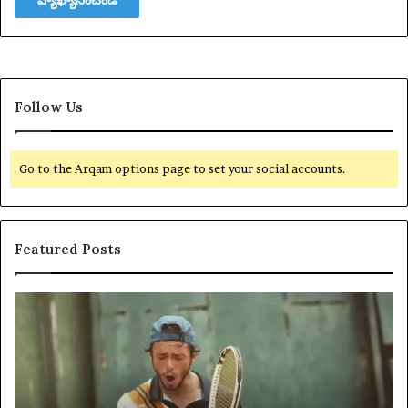
Follow Us
Go to the Arqam options page to set your social accounts.
Featured Posts
U
ప్లే
S
జా
$
బి
4
తా
4
కు
,
జో