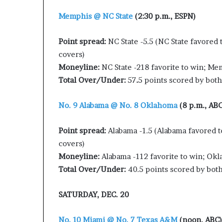
Memphis @ NC State
(2:30 p.m., ESPN)
Point spread:
NC State -5.5 (NC State favored
covers)
Moneyline:
NC State -218 favorite to win; M
Total Over/Under:
57
.
5 points scored by bot
No. 9 Alabama @ No. 8 Oklahoma
(8 p.m., ABC
Point spread:
Alabama -1.5 (Alabama favored 
covers)
Moneyline:
Alabama -112 favorite to win; Ok
Total Over/Under:
40.5 points scored by bo
SATURDAY, DEC. 20
No. 10 Miami @ No. 7 Texas A&M
(noon, ABC)