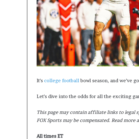
కొ
త్త
ట్రా
క్‌
లు
|
సం
గీ
తం
It’s
college football
bowl season, and we’ve go
Let’s dive into the odds for all the exciting 
This page may contain affiliate links to legal s
FOX Sports may be compensated. Read more 
All times ET