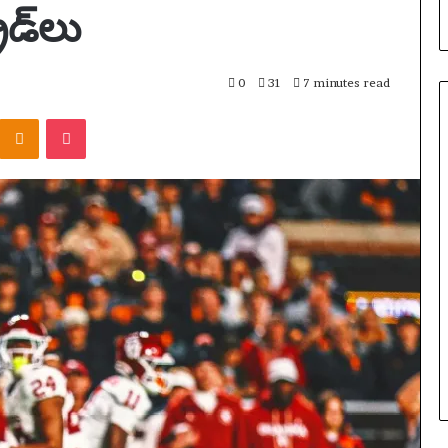
రెడ్‌లు
0
31
7 minutes read
Odnoklassniki
Pocket
ఆ
స్ట్రే
లి
యా
డిసెంబర్ 13, 2025
యొ
ఆస్ట్రేలియా యొక్క సోషల్ మీడియా
క్క
నిషేధం కేవలం ఒక అడ్డంకితో
సో
చండి: అకోలైట్ యొక్క
ప్రారంభించబడింది – కానీ నిజమైన పరీక్ష
ష
లియా మరియు వారం
ఇంకా రావలసి ఉంది | సోషల్ మీడియా
ల్
్రాక్‌లు | సంగీతం
నిషేధం
మీ
డి
యా
ని