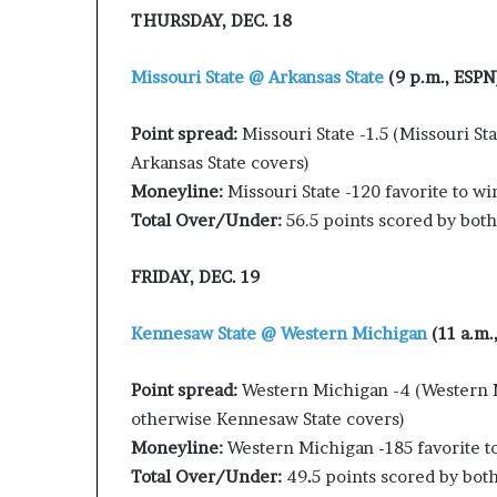
THURSDAY, DEC. 18
Missouri State @ Arkansas State
(9 p.m., ESPN
Point spread:
Missouri State -1.5 (Missouri St
Arkansas State covers)
Moneyline:
Missouri State -120 favorite to w
Total Over/Under:
56.5 points scored by bo
FRIDAY, DEC. 19
Kennesaw State @ Western Michigan
(11 a.m.
Point spread:
Western Michigan -4 (Western M
otherwise Kennesaw State covers)
Moneyline:
Western Michigan -185 favorite 
Total Over/Under:
49
.
5 points scored by bo