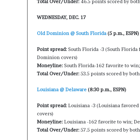
Total Over/Under:
46.5 points scored by bo
WEDNESDAY, DEC. 17
Old Dominion @ South Florida
(5 p.m., ESPN)
Point spread:
South Florida -3 (South Florida
Dominion covers)
Moneyline:
South Florida-162 favorite to wi
Total Over/Under:
53.5 points scored by bot
Louisiana @ Delaware
(8:30 p.m., ESPN)
Point spread:
Louisiana -3 (Louisiana favored
covers)
Moneyline:
Louisiana -162 favorite to win; 
Total Over/Under:
57.5 points scored by bo