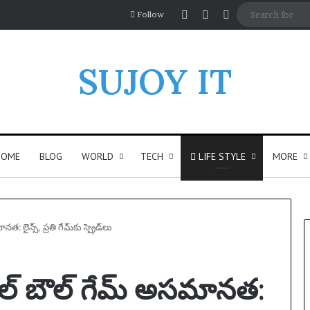
Log In
Random Article
Sidebar
Follow
SUJOY IT
HOME
BLOG
WORLD
TECH
LIFE STYLE
MORE
 లైన్స్, ప్రతి గేమ్‌కు స్ప్రెడ్‌లు
ాల్ బౌల్ గేమ్ అసమానత: