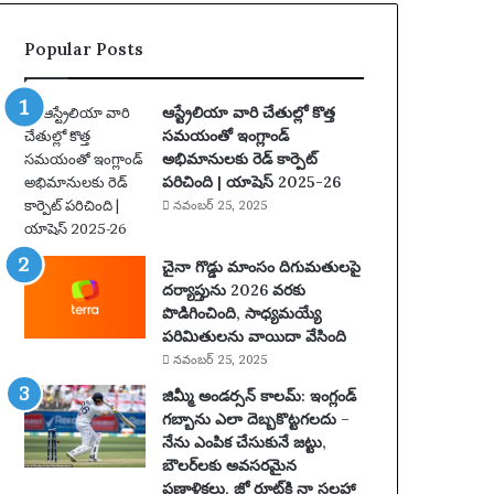
2
5
Popular Posts
:
పూ
ర్తి
ఆస్ట్రేలియా వారి చేతుల్లో కొత్త
ప్ర
సమయంతో ఇంగ్లాండ్
యా
అభిమానులకు రెడ్ కార్పెట్
ణం
పరిచింది | యాషెస్ 2025-26
,
నవంబర్ 25, 2025
న
గ
రా
చైనా గొడ్డు మాంసం దిగుమతులపై
లు
దర్యాప్తును 2026 వరకు
,
పొడిగించింది, సాధ్యమయ్యే
వే
పరిమితులను వాయిదా వేసింది
ది
నవంబర్ 25, 2025
క
జిమ్మీ అండర్సన్ కాలమ్: ఇంగ్లండ్
లు
గబ్బాను ఎలా దెబ్బకొట్టగలదు –
మ
నేను ఎంపిక చేసుకునే జట్టు,
రి
బౌలర్‌లకు అవసరమైన
యు
ప్రణాళికలు, జో రూట్‌కి నా సలహా
ము