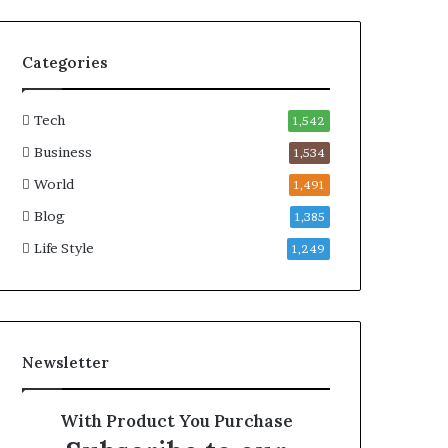
Categories
Tech
1,542
Business
1,534
World
1,491
Blog
1,385
Life Style
1,249
Newsletter
With Product You Purchase