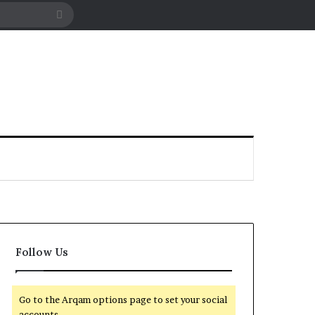
Search
for
Follow Us
Go to the Arqam options page to set your social
accounts.