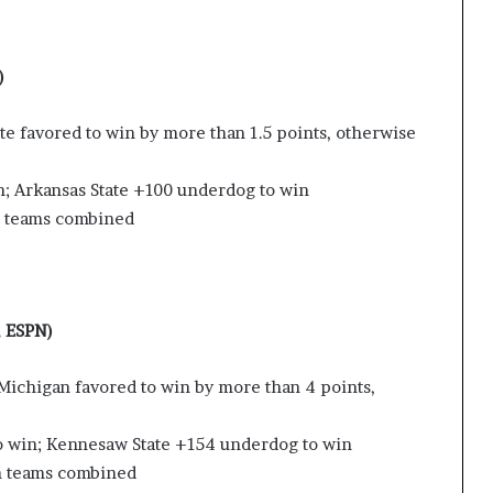
)
ate favored to win by more than 1.5 points, otherwise
in; Arkansas State +100 underdog to win
th teams combined
, ESPN)
ichigan favored to win by more than 4 points,
to win; Kennesaw State +154 underdog to win
th teams combined