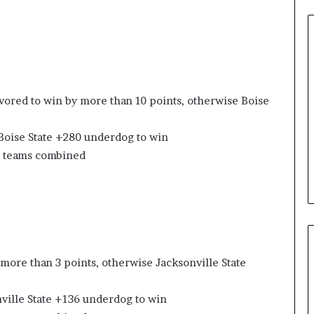
ని
షే
ధం
ored to win by more than 10 points, otherwise Boise
 Boise State +280 underdog to win
th teams combined
 more than 3 points, otherwise Jacksonville State
nville State +136 underdog to win