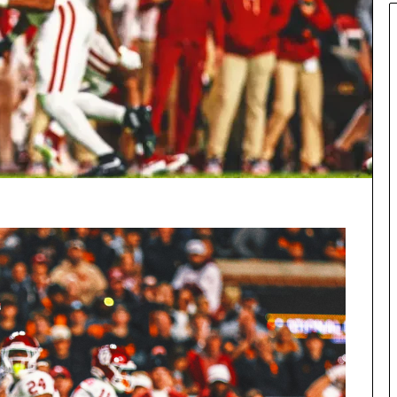
షే
ధం
కే
వ
లం
ఒ
క
అ
డ్డం
కి
తో
ప్రా
రం
భిం
చ
బ
డిం
ది
–
కా
నీ
ని