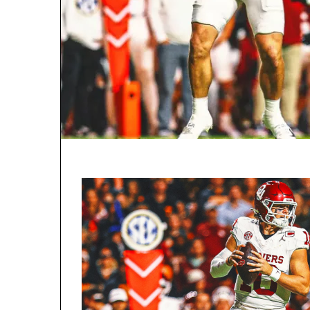
ట్
యొ
క్క
స్లో
-
బ
ర్న్
సై
కె
డె
లి
యా
మ
రి
యు
వా
రం
యొ
క్క
ఉ
త్త
మ