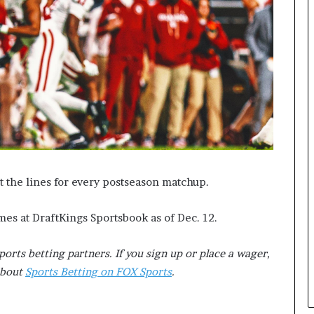
జ
మై
న
ప
రీ
క్ష
ఇం
కా
రా
వ
ల
సి
t the lines for every postseason matchup.
ఉం
ది
games at DraftKings Sportsbook as of Dec. 12.
|
సో
ష
ports betting partners. If you sign up or place a wager,
ల్
about
Sports Betting on FOX Sports
.
మీ
డి
యా