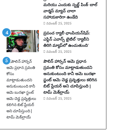
మరియు ఎందుకు స్నబ్డ్ పింక్-బాల్
ఖ్య
వార్మప్ మ్యాచ్ చాలా
సం
సహాయకారిగా ఉండేది
ఘ
నవంబర్ 25, 2025
ట
న
ప్రపంచ ర్యాలీ ఛాంపియన్‌షిప్:
లు
ఎఫ్లిన్ ఎవాన్స్ టైటిల్ ‘ర్యాలీని
|
తిరిగి మ్యాప్‌లో ఉంచుతుంది’
ఫు
నవంబర్ 25, 2025
ట్‌
పౌలిన్ హాన్సన్ ఆమె ప్రధాన
బా
స్రవంతి కోసం మాట్లాడుతుందని
ల్
అనుకుంటుంది కానీ ఆమె బురఖా
వా
స్టంట్ ఆమె చెడ్డ ప్రవృత్తులు కలిగిన
ర్త
బిట్ ప్లేయర్ అని చూపిస్తుంది |
లు
టామ్ మెక్‌ల్రాయ్
నవంబర్ 25, 2025