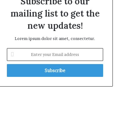
Subscribe to our
mailing list to get the
new updates!
Lorem ipsum dolor sit amet, consectetur.
E
n
t
e
r
y
o
u
r
E
m
a
i
l