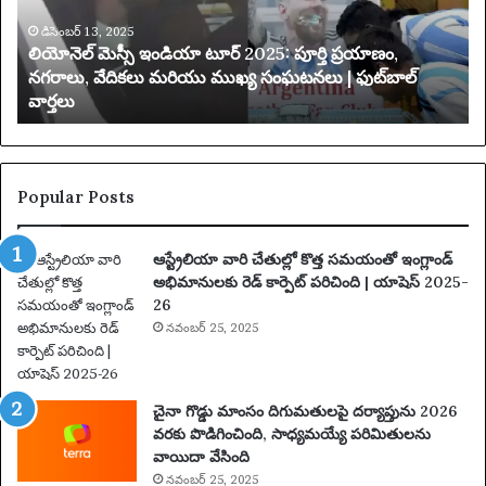
స్సీ
మి
ఇం
డిసెంబర్ 13, 2025
త
లియోనెల్ మెస్సీ ఇండియా టూర్ 2025: పూర్తి ప్రయాణం,
డి
చే
నగరాలు, వేదికలు మరియు ముఖ్య సంఘటనలు | ఫుట్‌బాల్
యా
వార్తలు
టూ
బ
ర్
డి
2
ది
0
2
Popular Posts
5
:
ఆస్ట్రేలియా వారి చేతుల్లో కొత్త సమయంతో ఇంగ్లాండ్
పూ
అభిమానులకు రెడ్ కార్పెట్ పరిచింది | యాషెస్ 2025-
ర్తి
26
ప్ర
యా
నవంబర్ 25, 2025
ణం
,
న
చైనా గొడ్డు మాంసం దిగుమతులపై దర్యాప్తును 2026
గ
వరకు పొడిగించింది, సాధ్యమయ్యే పరిమితులను
రా
వాయిదా వేసింది
లు
నవంబర్ 25, 2025