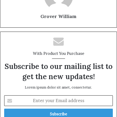
Grover William
With Product You Purchase
Subscribe to our mailing list to
get the new updates!
Lorem ipsum dolor sit amet, consectetur.
E
n
t
e