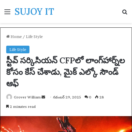
SUJOY IT
Menu
S
Home
/
Life Style
Life Style
స్టీవ్ సర్కిసియన్ CFPలో లాంగ్‌హార్న్‌ల
కోసం కేస్ చేశాడు, మైక్ ఎల్కో సౌండ్
ఆఫ్
Grover William
S
నవంబర్ 29, 2025
0
28
e
2 minutes read
n
d
a