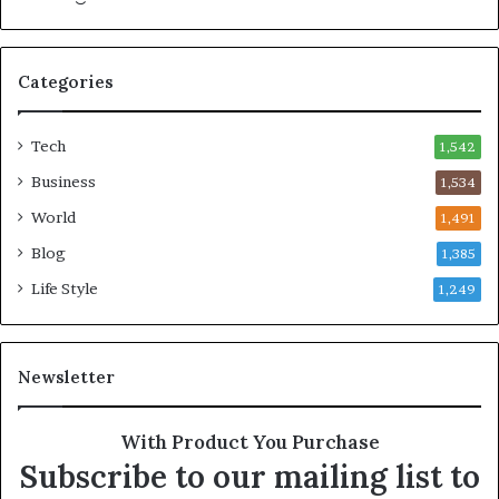
లు
Categories
Tech
1,542
Business
1,534
World
1,491
Blog
1,385
Life Style
1,249
Newsletter
With Product You Purchase
Subscribe to our mailing list to