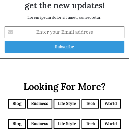
get the new updates!
Lorem ipsum dolor sit amet, consectetur.
E
n
t
e
r
y
o
u
r
Looking For More?
E
m
a
i
Blog
Business
Life Style
Tech
World
l
a
d
Blog
Business
Life Style
Tech
World
d