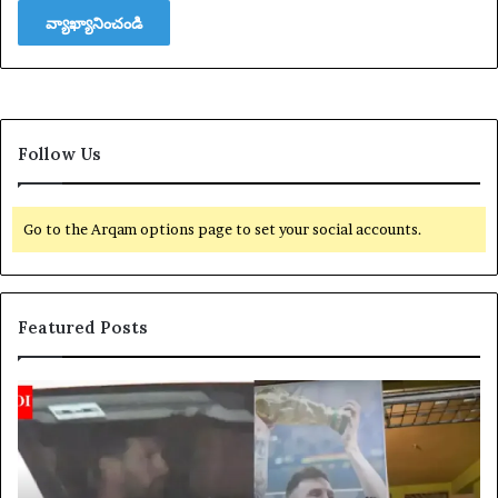
Follow Us
Go to the Arqam options page to set your social accounts.
Featured Posts
లి
య
యో
క్సె
నె
స్
ల్
ప
మె
రి