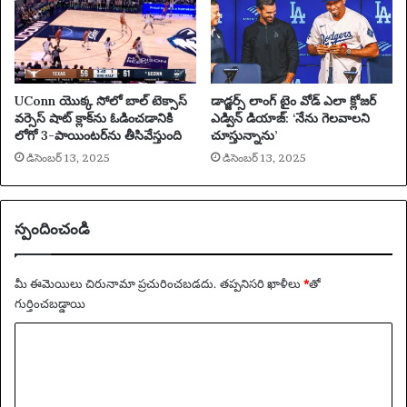
UConn యొక్క సోలో బాల్ టెక్సాస్
డాడ్జర్స్ లాంగ్ టైం వోడ్ ఎలా క్లోజర్
వర్సెస్ షాట్ క్లాక్‌ను ఓడించడానికి
ఎడ్విన్ డియాజ్: ‘నేను గెలవాలని
లోగో 3-పాయింటర్‌ను తీసివేస్తుంది
చూస్తున్నాను’
డిసెంబర్ 13, 2025
డిసెంబర్ 13, 2025
స్పందించండి
మీ ఈమెయిలు చిరునామా ప్రచురించబడదు.
తప్పనిసరి ఖాళీలు
*
‌తో
గుర్తించబడ్డాయి
వ్యా
ఖ్య
*