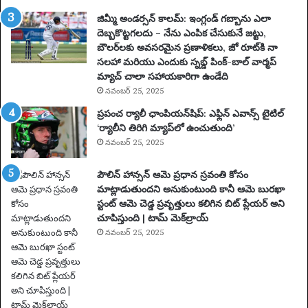
,
వే
జిమ్మీ అండర్సన్ కాలమ్: ఇంగ్లండ్ గబ్బాను ఎలా
ది
దెబ్బకొట్టగలదు – నేను ఎంపిక చేసుకునే జట్టు,
క
బౌలర్‌లకు అవసరమైన ప్రణాళికలు, జో రూట్‌కి నా
లు
సలహా మరియు ఎందుకు స్నబ్డ్ పింక్-బాల్ వార్మప్
మ
మ్యాచ్ చాలా సహాయకారిగా ఉండేది
రి
నవంబర్ 25, 2025
యు
ప్రపంచ ర్యాలీ ఛాంపియన్‌షిప్: ఎఫ్లిన్ ఎవాన్స్ టైటిల్
ము
‘ర్యాలీని తిరిగి మ్యాప్‌లో ఉంచుతుంది’
ఖ్య
నవంబర్ 25, 2025
సం
ఘ
పౌలిన్ హాన్సన్ ఆమె ప్రధాన స్రవంతి కోసం
ట
మాట్లాడుతుందని అనుకుంటుంది కానీ ఆమె బురఖా
న
స్టంట్ ఆమె చెడ్డ ప్రవృత్తులు కలిగిన బిట్ ప్లేయర్ అని
లు
చూపిస్తుంది | టామ్ మెక్‌ల్రాయ్
|
ఫు
నవంబర్ 25, 2025
ట్‌
బా
ల్
వా
ర్త