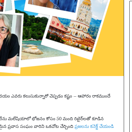
2
5
:
పూ
ర్తి
ప్ర
యా
ణం
,
న
గ
రా
లు
,
వే
ది
దయం ఎవరు కలుసుకున్నారో చెప్పడం కష్టం – ఆహారం రాకముందే
క
లు
మ
నేను మలేషియాలో భోజనం కోసం 50 మంది రిటైర్‌లతో కూడిన
రి
యు
ంభమైన ప్రవాస సంఘం వారిని ఒకచోట చేర్చింది
ప్రజలను కనెక్ట్ చేయండి
ము