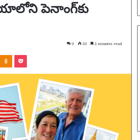
ాలోని పెనాంగ్‌కు
0
33
2 minutes read
Odnoklassniki
Pocket
లి
యో
నె
ల్
క సోషల్ మీడియా
మె
డిసెంబర్ 13, 2025
స్సీ
డ్డంకితో
లియోనెల్ మెస్సీ ఇండియా టూర్ 2025:
ఇం
– కానీ నిజమైన పరీక్ష
పూర్తి ప్రయాణం, నగరాలు, వేదికలు
డి
ి | సోషల్ మీడియా
మరియు ముఖ్య సంఘటనలు | ఫుట్‌బా
యా
వార్తలు
టూ
ర్
2
0