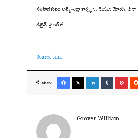
సంపాదకులు
: అలెగ్జాండ్రా కార్ప్లస్, మేఘన్ మోరిస్, లీనా
డిజైన్
: టైలర్ లే
Source link
Facebook
X
LinkedIn
Tumblr
Pinterest
Share
Grover William