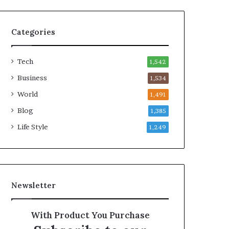
Categories
Tech
1,542
Business
1,534
World
1,491
Blog
1,385
Life Style
1,249
Newsletter
With Product You Purchase