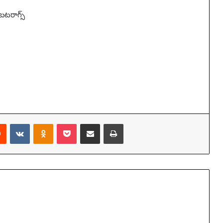
 బటరాగ్స్
Reddit
VKontakte
Odnoklassniki
Pocket
Share via Email
Print