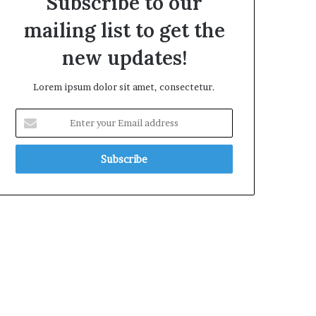
Subscribe to our
mailing list to get the
new updates!
Lorem ipsum dolor sit amet, consectetur.
E
n
t
e
r
y
o
u
r
E
m
a
i
l