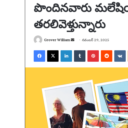
పొందినవారు మలేషియ
తరలివెళ్తున్నారు
Grover William
S
నవంబర్ 29, 2025
e
Facebook
X
LinkedIn
Tumblr
Pinterest
Reddit
VKontakte
ప్లే
ఆ
n
జా
స్ట్రే
d
బి
లి
a
తా
యా
డిసెంబర్ 13, 2025
n
కు
యొ
ఆస్ట్రేలియా యొక్
e
జో
క్క
నిషేధం కేవలం ఒక అ
డిసెంబర్ 13, 2025
డిం
సో
m
ప్లేజాబితాకు జోడించండి: అకోలైట్ యొక్క
ప్రారంభించబడింది 
చం
ష
a
స్లో-బర్న్ సైకెడెలియా మరియు వారం
ఇంకా రావలసి ఉంద
డి
ల్
i
యొక్క ఉత్తమ కొత్త ట్రాక్‌లు | సంగీతం
నిషేధం
:
మీ
l
అ
డి
కో
యా
లై
ని