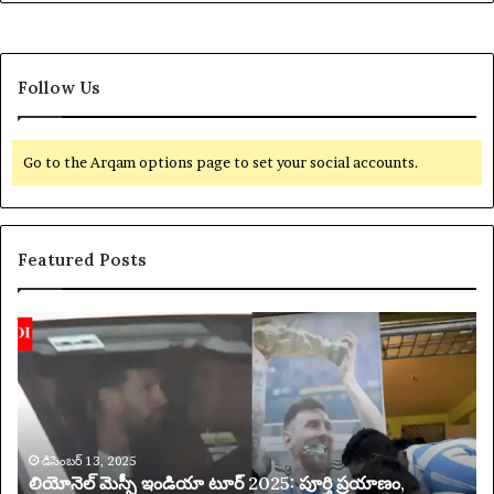
మ్‌
ల
నుం
డి
Follow Us
యా
క్ష
న్
Go to the Arqam options page to set your social accounts.
Featured Posts
యా
క్సె
స్
ప
రి
మి
తం
చే