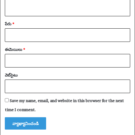
నుం
డి
తొ
మ్మి
పేరు
*
ది
మా
ర్పు
లు
ఈమెయిలు
*
చే
సిం
ది
-
వెబ్‌సైటు
ప్ల
స్
ఇ
త
Save my name, email, and website in this browser for the next
ర
time I comment.
3
p
m
గే