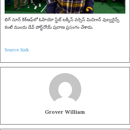
బిగ్ నూన్ కిక్‌ఆఫ్‌లో ఓహియో స్టేట్ బక్కీస్ వర్సెస్ మిచిగాన్ వుల్వరైన్స్
కంటే ముందు డేవ్ పోర్ట్‌నోయ్ పురాణ ప్రసంగం చేశాడు.
Source link
Grover William