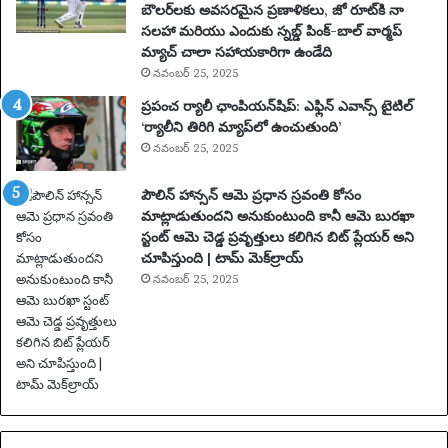
బౌలర్‌లకు అవసరమైన ప్రణాళికలు, జో రూట్‌కి నా
సలహా మరియు ఎందుకు స్నబ్డ్ పింక్-బాల్ వార్మప్
మ్యాచ్ చాలా సహాయకారిగా ఉండేది
నవంబర్ 25, 2025
ప్రపంచ ర్యాలీ ఛాంపియన్‌షిప్: ఎఫ్లిన్ ఎవాన్స్ టైటిల్
‘ర్యాలీని తిరిగి మ్యాప్‌లో ఉంచుతుంది’
నవంబర్ 25, 2025
పౌలిన్ హాన్సన్ ఆమె ప్రధాన స్రవంతి కోసం
మాట్లాడుతుందని అనుకుంటుంది కానీ ఆమె బురఖా
స్టంట్ ఆమె చెడ్డ ప్రవృత్తులు కలిగిన బిట్ ప్లేయర్ అని
చూపిస్తుంది | టామ్ మెక్‌ల్రాయ్
నవంబర్ 25, 2025