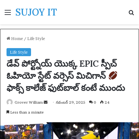
SUJOY IT
Menu
S
Home
/
Life Style
Life Style
డేవ్ పోర్ట్నోయ్ యొక్క EPIC స్పీచ్
ఓహియో స్టేట్ వర్సెస్ మిచిగాన్
ఫాక్స్ కాలేజ్ ఫుట్‌బాల్ కంటే ముందు
Grover William
S
నవంబర్ 29, 2025
0
24
e
Less than a minute
n
d
a