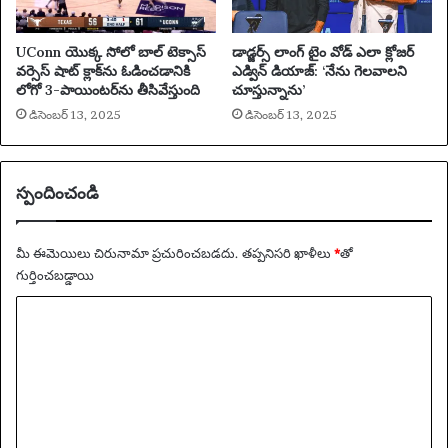
పో
వీ
రా
క్
డిం
UConn యొక్క సోలో బాల్ టెక్సాస్
డాడ్జర్స్ లాంగ్ టైం వోడ్ ఎలా క్లోజర్
ఓ
ది
వర్సెస్ షాట్ క్లాక్‌ను ఓడించడానికి
ఎడ్విన్ డియాజ్: ‘నేను గెలవాలని
ట
లోగో 3-పాయింటర్‌ను తీసివేస్తుంది
చూస్తున్నాను’
మి
డిసెంబర్ 13, 2025
డిసెంబర్ 13, 2025
నుం
డి
లె
వ
స్పందించండి
ర్‌
కు
సె
మీ ఈమెయిలు చిరునామా ప్రచురించబడదు.
తప్పనిసరి ఖాళీలు
*
‌తో
న్‌
గుర్తించబడ్డాయి
తో
వ్యా
జ
రి
ఖ్య
గి
*
న
ఓ
ట
మి