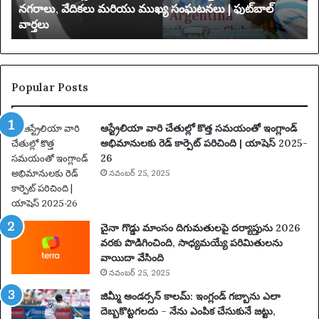
య
డిసెంబర్ 13, 2025
యాక్సెస్ పరిమితం చేయబడింది
బ
డిం
ది
Popular Posts
ఆస్ట్రేలియా వారి చేతుల్లో కొత్త సమయంతో ఇంగ్లాండ్
అభిమానులకు రెడ్ కార్పెట్ పరిచింది | యాషెస్ 2025-
26
నవంబర్ 25, 2025
చైనా గొడ్డు మాంసం దిగుమతులపై దర్యాప్తును 2026
వరకు పొడిగించింది, సాధ్యమయ్యే పరిమితులను
వాయిదా వేసింది
నవంబర్ 25, 2025
జిమ్మీ అండర్సన్ కాలమ్: ఇంగ్లండ్ గబ్బాను ఎలా
దెబ్బకొట్టగలదు – నేను ఎంపిక చేసుకునే జట్టు,