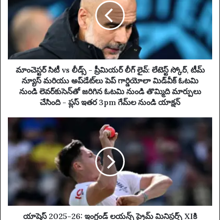
m
ర్
a
సి
i
టీ
l
v
a
s
d
లీ
d
డ్స్
మాంచెస్టర్ సిటీ vs లీడ్స్ - ప్రీమియర్ లీగ్ లైవ్: లేటెస్ట్ స్కోర్, టీమ్
r
-
న్యూస్ మరియు అప్‌డేట్‌లు పెప్ గార్డియోలా మిడ్‌వీక్ ఓటమి
e
ప్రీ
నుండి లెవర్‌కుసెన్‌తో జరిగిన ఓటమి నుండి తొమ్మిది మార్పులు
s
మి
చేసింది - ప్లస్ ఇతర 3pm గేమ్‌ల నుండి యాక్షన్
s
య
ర్
యా
లీ
షె
గ్
స్
లై
2
వ్
0
:
2
లే
5
టె
-
స్ట్
2
స్కో
6
యాషెస్ 2025-26: ఇంగ్లండ్ లయన్స్ ప్రైమ్ మినిస్టర్స్ XIకి