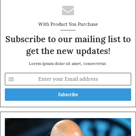
With Product You Purchase
Subscribe to our mailing list to
get the new updates!
Lorem ipsum dolor sit amet, consectetur.
E
n
t
e
r
y
o
u
మాం
r
చె
E
స్ట