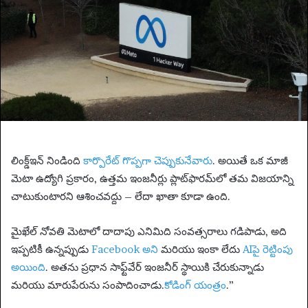
m
a
i
l
లింక్డ్ఇన్ నిండింది
కార్పొరేట్ గొప్పగా చెప్పుకునేవారు
. అయితే ఒక మాజీ
మెటా ఉద్యోగి ప్రకారం, ఉత్తమ ఇంజనీర్లు ప్లాట్‌ఫారమ్‌లో తమ విజయాన్ని
చాటుకుంటారని ఆశించవద్దు – లేదా ఖాతా కూడా ఉంది.
మైఖేల్ నోవతి మెటాలో దాదాపు ఎనిమిది సంవత్సరాలు గడిపాడు, అది
ఇప్పటికీ ఉన్నప్పుడు
Facebook అని
మరియు ఇంకా లేదు
AIపై రెట్టింపు
అయింది
. అతను ప్రధాన సాఫ్ట్‌వేర్ ఇంజనీర్ స్థాయికి చేరుకున్నాడు
మరియు మారుపేరును సంపాదించాడు.
కోడింగ్ యంత్రం
.”