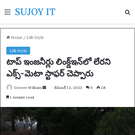
SUJOY IT
Menu
S
Home
/
Life Style
Life Style
టాప్ ఇంజనీర్లు లింక్డ్‌ఇన్‌లో లేరని
ఎక్స్-మెటా స్టాఫర్ చెప్పారు
Grover William
S
డిసెంబర్ 12, 2025
0
28
e
1 minute read
n
d
a
n
e