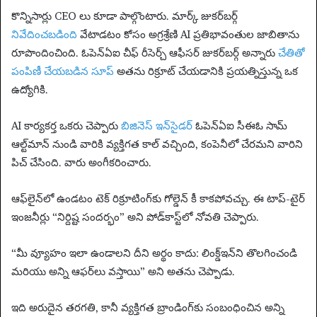
కొన్నిసార్లు CEO లు కూడా పాల్గొంటారు. మార్క్ జుకర్‌బర్గ్
నివేదించబడింది
వేటాడటం కోసం అగ్రశ్రేణి AI ప్రతిభావంతుల జాబితాను
రూపొందించింది. ఓపెన్‌ఏఐ చీఫ్ రీసెర్చ్ ఆఫీసర్ జుకర్‌బర్గ్ అన్నారు
చేతితో
పంపిణీ చేయబడిన సూప్
అతను రిక్రూట్ చేయడానికి ప్రయత్నిస్తున్న ఒక
ఉద్యోగికి.
AI కార్యకర్త ఒకరు చెప్పారు
బిజినెస్ ఇన్‌సైడర్
ఓపెన్‌ఏఐ సీఈఓ సామ్
ఆల్ట్‌మాన్ నుండి వారికి వ్యక్తిగత కాల్ వచ్చింది, కంపెనీలో చేరమని వారిని
పిచ్ చేసింది. వారు అంగీకరించారు.
ఆఫ్‌లైన్‌లో ఉండటం టెక్ రిక్రూటింగ్‌కు గోల్డెన్ కీ కాకపోవచ్చు. ఈ టాప్-టైర్
ఇంజనీర్లు “నిర్దిష్ట సందర్భం” అని పోడ్‌కాస్ట్‌లో నోవతి చెప్పారు.
“మీ వ్యూహం ఇలా ఉండాలని దీని అర్థం కాదు: లింక్డ్‌ఇన్‌ని తొలగించండి
మరియు అన్ని ఆఫర్‌లు వస్తాయి” అని అతను చెప్పాడు.
ఇది అరుదైన తరగతి, కానీ వ్యక్తిగత బ్రాండింగ్‌కు సంబంధించిన అన్ని