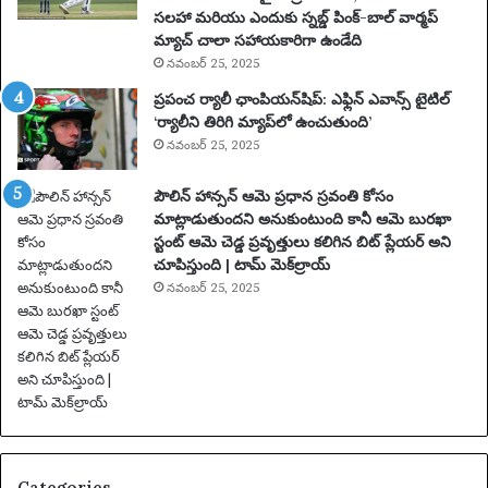
లు
సలహా మరియు ఎందుకు స్నబ్డ్ పింక్-బాల్ వార్మప్
మ
మ్యాచ్ చాలా సహాయకారిగా ఉండేది
రి
నవంబర్ 25, 2025
యు
ప్రపంచ ర్యాలీ ఛాంపియన్‌షిప్: ఎఫ్లిన్ ఎవాన్స్ టైటిల్
ము
‘ర్యాలీని తిరిగి మ్యాప్‌లో ఉంచుతుంది’
ఖ్య
నవంబర్ 25, 2025
సం
ఘ
పౌలిన్ హాన్సన్ ఆమె ప్రధాన స్రవంతి కోసం
ట
మాట్లాడుతుందని అనుకుంటుంది కానీ ఆమె బురఖా
న
స్టంట్ ఆమె చెడ్డ ప్రవృత్తులు కలిగిన బిట్ ప్లేయర్ అని
లు
చూపిస్తుంది | టామ్ మెక్‌ల్రాయ్
|
ఫు
నవంబర్ 25, 2025
ట్‌
బా
ల్
వా
ర్త
లు
Categories