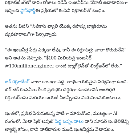
రిక్రూట్‌టింగ్‌లో వారం రోజులు గడిపే ఇంజనీర్‌ను నోవాటీ ఉదాహరణగా
ఇచ్చింది
స్టాన్‌ఫోర్డ్
ఈ ప్రక్రియలో కంపెనీ రిక్రూటర్‌తో బంధం.
అతను వీటిని “సిలికాన్ వ్యాలీ యొక్క రహస్య బ్యాక్‌రూమ్
వ్యవహారాలు”గా పేర్కొన్నాడు.
“ఈ ఇంజనీర్ల పేర్లు ఎక్కడా లేవు, కానీ ఈ రిక్రూటర్లు చాలా కోరుకునేవి”
అని అతను చెప్పాడు. “$100 మిలియన్ల ఇంజనీర్
#100millionengineer లాంటి ట్యాగ్‌లైన్‌తో లింక్డ్‌ఇన్‌లో లేరు.”
టెక్ రిక్రూటింగ్
చాలా కాలంగా పెద్ద, లాభదాయకమైన పరిశ్రమగా ఉంది.
బిగ్ టెక్ కంపెనీలు కీలక ప్రతిభకు దగ్గరగా ఉండటానికి అంతర్గత
రిక్రూటర్‌లను మరియు బయటి ఏజెన్సీలను నియమించుకుంటాయి.
ఇంతలో, ప్రతిభ పెరుగుతున్న పోటీగా మారుతోంది, ముఖ్యంగా AI
రంగంలో. మెటా షెల్ అవుట్
పెద్ద ఒప్పందాలు
దాని సూపర్ ఇంటెలిజెన్స్
ల్యాబ్స్ కోసం, దాని పోటీదారుల నుండి ఇంజనీర్లను వేటాడటం.