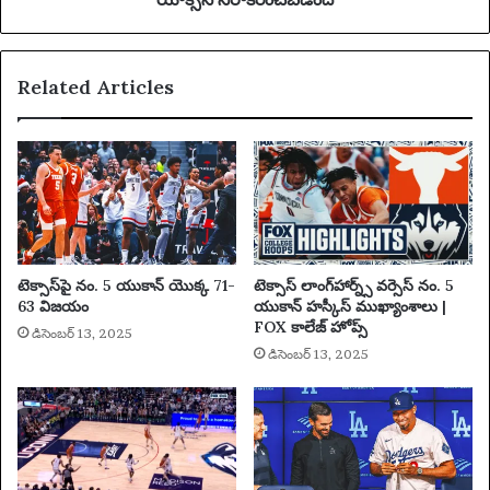
ది
Related Articles
టెక్సాస్‌పై నం. 5 యుకాన్ యొక్క 71-
టెక్సాస్ లాంగ్‌హార్న్స్ వర్సెస్ నం. 5
63 విజయం
యుకాన్ హస్కీస్ ముఖ్యాంశాలు |
FOX కాలేజ్ హోప్స్
డిసెంబర్ 13, 2025
డిసెంబర్ 13, 2025