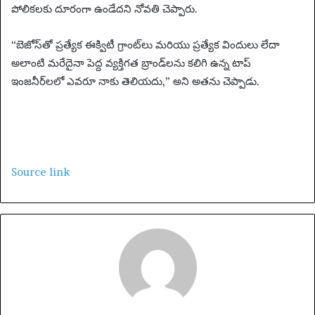
పోలికలకు దూరంగా ఉండేదని నోవతి చెప్పారు.
“బెజోస్‌తో ప్రత్యేక ఈక్విటీ గ్రాంట్‌లు మరియు ప్రత్యేక విందులు లేదా
అలాంటి మరేదైనా పెద్ద వ్యక్తిగత బ్రాండ్‌లను కలిగి ఉన్న టాప్
ఇంజనీర్‌లలో ఎవరూ నాకు తెలియదు,” అని అతను చెప్పాడు.
Source link