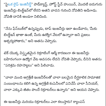
“పై
ఒక లైఫ్ ఇంజినీర్డ్
” పాడ్‌క్యాస్ట్, హోస్ట్ స్టీవ్ హుయిన్, మొదటి ఐదుగురు
ఇంజనీర్లు లింక్డ్‌ఇన్‌లో లేరని అతని వాదన గురించి నోవతిని అడిగాడు.
నోవతి దానికి అండగా నిలిచింది.
“నేను ఫేస్‌బుక్‌లో ఉన్నప్పుడు, టాప్ ఇంజనీర్లు ఇలా ఉండేవారు, ‘మీకు
లింక్డ్‌ఇన్ ఖాతా ఉంటే, మీరు ఉద్యోగ వేటలో ఉన్నారా అని ప్రజలు
ఆశ్చర్యపోతారు,” అని అతను చెప్పాడు.
టెక్ యొక్క విస్తృతమైన రిక్రూటింగ్ ఆర్మ్ కారణంగా ఈ ఇంజనీర్లు
బహిరంగంగా ఉద్యోగ వేట అవసరం లేదని నోవతి చెప్పారు, దీనిని అతను
“పరిశ్రమ రహస్యాలు” అని పిలిచాడు.
“చాలా మంది అగ్రశ్రేణి ఇంజనీర్‌లతో చాలా బలమైన దీర్ఘకాలిక సామాజిక
సంబంధాలను కలిగి ఉన్న అగ్రశ్రేణి కంపెనీలలో పనిచేసే చాలా సీనియర్,
చాలా ఎక్కువ జీతం పొందే రిక్రూటర్‌లు ఉన్నారు” అని ఆయన చెప్పారు.
ఈ ఇంజనీర్లు మరియు రిక్రూటర్‌లు ఎలా కలుస్తారు? క్యాంపస్