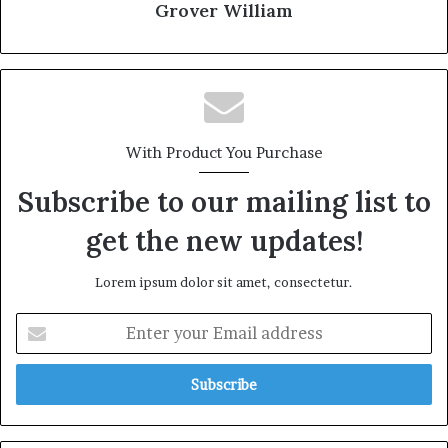
Grover William
With Product You Purchase
Subscribe to our mailing list to
get the new updates!
Lorem ipsum dolor sit amet, consectetur.
E
n
t
e
r
y