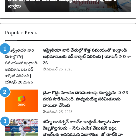
వార్తలు
టూ
బ
ర్
డి
2
ది
0
2
Popular Posts
5
:
ఆస్ట్రేలియా వారి చేతుల్లో కొత్త సమయంతో ఇంగ్లాండ్
పూ
అభిమానులకు రెడ్ కార్పెట్ పరిచింది | యాషెస్ 2025-
ర్తి
26
ప్ర
యా
నవంబర్ 25, 2025
ణం
,
న
చైనా గొడ్డు మాంసం దిగుమతులపై దర్యాప్తును 2026
గ
వరకు పొడిగించింది, సాధ్యమయ్యే పరిమితులను
రా
వాయిదా వేసింది
లు
నవంబర్ 25, 2025
,
వే
జిమ్మీ అండర్సన్ కాలమ్: ఇంగ్లండ్ గబ్బాను ఎలా
ది
దెబ్బకొట్టగలదు – నేను ఎంపిక చేసుకునే జట్టు,
క
బౌలర్‌లకు అవసరమైన ప్రణాళికలు, జో రూట్‌కి నా