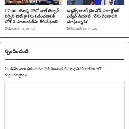
UConn యొక్క సోలో బాల్ టెక్సాస్
డాడ్జర్స్ లాంగ్ టైం వోడ్ ఎలా క్లోజర్
వర్సెస్ షాట్ క్లాక్‌ను ఓడించడానికి
ఎడ్విన్ డియాజ్: ‘నేను గెలవాలని
లోగో 3-పాయింటర్‌ను తీసివేస్తుంది
చూస్తున్నాను’
డిసెంబర్ 13, 2025
డిసెంబర్ 13, 2025
స్పందించండి
మీ ఈమెయిలు చిరునామా ప్రచురించబడదు.
తప్పనిసరి ఖాళీలు
*
‌తో
గుర్తించబడ్డాయి
వ్యా
ఖ్య
*