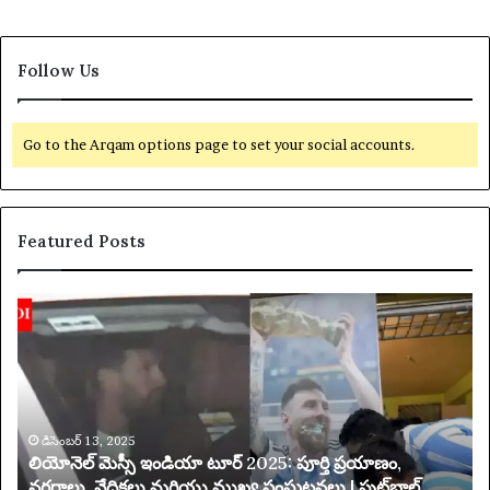
Follow Us
Go to the Arqam options page to set your social accounts.
Featured Posts
లి
య
యో
క్సె
నె
స్
ల్
ప
మె
రి
స్సీ
మి
ఇం
డిసెంబర్ 13, 2025
త
లియోనెల్ మెస్సీ ఇండియా టూర్ 2025: పూర్తి ప్రయాణం,
డి
చే
నగరాలు, వేదికలు మరియు ముఖ్య సంఘటనలు | ఫుట్‌బాల్
యా