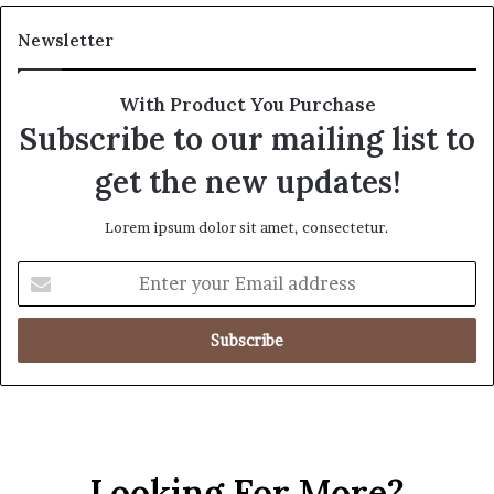
Newsletter
With Product You Purchase
Subscribe to our mailing list to
get the new updates!
Lorem ipsum dolor sit amet, consectetur.
E
n
t
e
r
y
o
u
r
Looking For More?
E