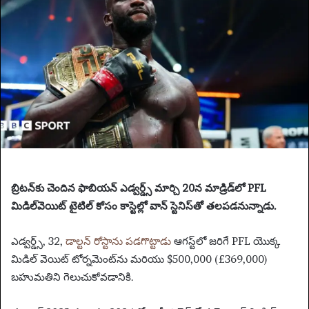
n
e
m
a
i
l
బ్రిటన్‌కు చెందిన ఫాబియన్ ఎడ్వర్డ్స్ మార్చి 20న మాడ్రిడ్‌లో PFL
మిడిల్‌వెయిట్ టైటిల్ కోసం కాస్టెల్లో వాన్ స్టెనిస్‌తో తలపడనున్నాడు.
ఎడ్వర్డ్స్, 32,
డాల్టన్ రోస్టాను పడగొట్టాడు
ఆగస్ట్‌లో జరిగే PFL యొక్క
మిడిల్ వెయిట్ టోర్నమెంట్‌ను మరియు $500,000 (£369,000)
బహుమతిని గెలుచుకోవడానికి.