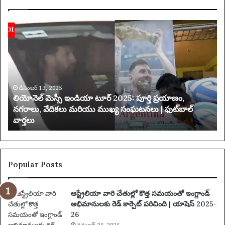
లి
య
యో
క్సె
నె
స్
ల్
ప
మె
రి
స్సీ
మి
ఇం
డిసెంబర్ 13, 2025
త
లియోనెల్ మెస్సీ ఇండియా టూర్ 2025: పూర్తి ప్రయాణం,
డి
చే
నగరాలు, వేదికలు మరియు ముఖ్య సంఘటనలు | ఫుట్‌బాల్
యా
వార్తలు
టూ
బ
ర్
డి
2
ది
0
2
Popular Posts
5
:
ఆస్ట్రేలియా వారి చేతుల్లో కొత్త సమయంతో ఇంగ్లాండ్
పూ
అభిమానులకు రెడ్ కార్పెట్ పరిచింది | యాషెస్ 2025-
ర్తి
26
ప్ర