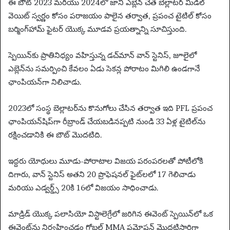
ఈ బౌట్ 2023 మరియు 2024లో జానీ ఎబ్లెన్ చేత బెల్లాటర్ మిడిల్
వెయిట్ స్వర్ణం కోసం పరాజయం పాలైన తర్వాత, ప్రపంచ టైటిల్ కోసం
బర్మింగ్‌హామ్ ఫైటర్ యొక్క మూడవ ప్రయత్నాన్ని సూచిస్తుంది.
స్పెయిన్‌కు ప్రాతినిధ్యం వహిస్తున్న డచ్‌మాన్ వాన్ స్టెనిస్, జూలైలో
ఎబ్లెన్‌ను సమర్పించి కేవలం ఏడు సెకన్ల పోరాటం మిగిలి ఉండగానే
ఛాంపియన్‌గా నిలిచాడు.
2023లో సంస్థ బెల్లాటర్‌ను కొనుగోలు చేసిన తర్వాత ఇది PFL ప్రపంచ
ఛాంపియన్‌షిప్‌గా రీబ్రాండ్ చేయబడినప్పటి నుండి 33 ఏళ్ల టైటిల్‌ను
రక్షించడానికి ఈ బౌట్ మొదటిది.
ఇద్దరు యోధులు మూడు-పోరాటాల విజయ పరంపరలతో పోటీలోకి
దిగారు, వాన్ స్టెనిస్ అతని 20 ప్రొఫెషనల్ ఫైట్‌లలో 17 గెలిచాడు
మరియు ఎడ్వర్డ్స్ 20కి 16లో విజయం సాధించాడు.
మాడ్రిడ్ యొక్క పలాసియో విస్టాలెగ్రేలో జరిగిన ఈవెంట్ స్పెయిన్‌లో ఒక
ఈవెంట్‌ను నిర్వహించడం గ్లోబల్ MMA ప్రమోషన్ మొదటిసారిగా