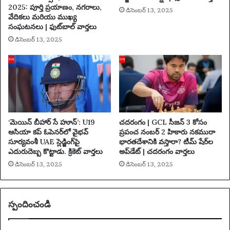
న్
h
2025: పూర్తి ప్రయాణం, నగరాలు,
డిసెంబర్ 13, 2025
అ
a
వేదికలు మరియు ముఖ్య
ల
t
సంఘటనలు | ఫుట్‌బాల్ వార్తలు
వా
G
డిసెంబర్ 13, 2025
ట్లు
P
T
ని
జం
గా
పూ
జిం
చ
‘మెయిన్ బీహార్ సే హూన్’: U19
చదరంగం | GCL సీజన్ 3 కోసం
ద
ఆసియా కప్ ఓపెనర్‌లో వైభవ్
ప్రపంచ నంబర్ 2 హికారు నకమురా
సూర్యవంశీ UAE స్లెడ్జింగ్‌పై
భారతదేశానికి వస్తారా? టీమ్ షేర్‌ల
గి
ఎదురుదెబ్బ కొట్టాడు. క్రికెట్ వార్తలు
అప్‌డేట్ | చదరంగం వార్తలు
న
దే
డిసెంబర్ 13, 2025
డిసెంబర్ 13, 2025
నా
?
|
స్పందించండి
బ్రి
జి
డ్