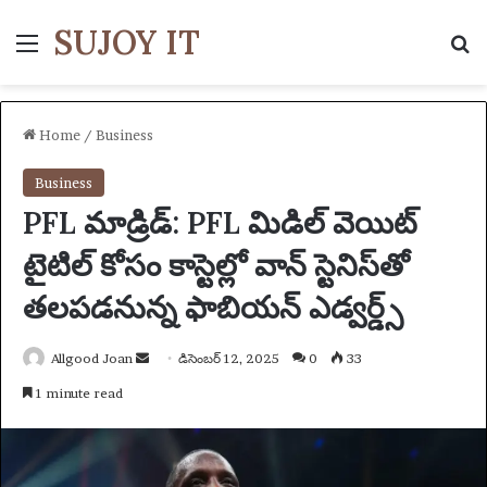
SUJOY IT
Menu
S
Home
/
Business
Business
PFL మాడ్రిడ్: PFL మిడిల్ వెయిట్
టైటిల్ కోసం కాస్టెల్లో వాన్ స్టెనిస్‌తో
తలపడనున్న ఫాబియన్ ఎడ్వర్డ్స్
Allgood Joan
S
డిసెంబర్ 12, 2025
0
33
e
1 minute read
n
d
a