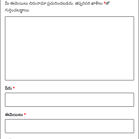
మీ ఈమెయిలు చిరునామా ప్రచురించబడదు.
తప్పనిసరి ఖాళీలు
*
‌తో
డె
గుర్తించబడ్డాయి
లా
నీ
వ్యా
ఖ్య
*
పేరు
*
ఈమెయిలు
*