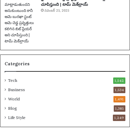
చూపిస్తుంది | టామ్ మెక్‌ల్రాయ్
|
ఫు
నవంబర్ 25, 2025
ట్‌
బా
ల్
వా
ర్త
లు
Categories
Tech
1,542
Business
1,534
World
1,491
Blog
1,385
Life Style
1,249