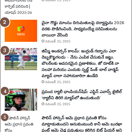
యా
నవంబర్ 25, 2025
ణం
,
న
చైనా గొడ్డు మాంసం దిగుమతులపై దర్యాప్తును 2026
గ
వరకు పొడిగించింది, సాధ్యమయ్యే పరిమితులను
రా
వాయిదా వేసింది
లు
నవంబర్ 25, 2025
,
వే
జిమ్మీ అండర్సన్ కాలమ్: ఇంగ్లండ్ గబ్బాను ఎలా
ది
దెబ్బకొట్టగలదు – నేను ఎంపిక చేసుకునే జట్టు,
క
బౌలర్‌లకు అవసరమైన ప్రణాళికలు, జో రూట్‌కి నా
లు
సలహా మరియు ఎందుకు స్నబ్డ్ పింక్-బాల్ వార్మప్
మ
మ్యాచ్ చాలా సహాయకారిగా ఉండేది
రి
నవంబర్ 25, 2025
యు
ప్రపంచ ర్యాలీ ఛాంపియన్‌షిప్: ఎఫ్లిన్ ఎవాన్స్ టైటిల్
ము
‘ర్యాలీని తిరిగి మ్యాప్‌లో ఉంచుతుంది’
ఖ్య
నవంబర్ 25, 2025
సం
ఘ
పౌలిన్ హాన్సన్ ఆమె ప్రధాన స్రవంతి కోసం
ట
మాట్లాడుతుందని అనుకుంటుంది కానీ ఆమె బురఖా
న
స్టంట్ ఆమె చెడ్డ ప్రవృత్తులు కలిగిన బిట్ ప్లేయర్ అని
లు