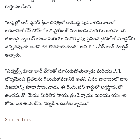
గుర్తించబడింది.
“కాస్టెల్లో వాన్ స్టెనిస్ క్రీడా చరిత్రలో అతిపెద్ద పునరాగమనాలలో
ఒకదానితో కేప్ టౌన్‌లో ఒక స్టోరీబుక్ ముగిశాడు మరియు అతను ఒక
భుజంపై స్పెయిన్ జెండా మరియు మరొక వైపు ప్రపంచ టైటిల్‌తో మాడ్రిడ్‌కు
వచ్చినప్పుడు అతని కథ కొనసాగుతుంది” అని PFL చీఫ్ జాన్ మార్టిన్
అన్నారు.
“ఎడ్వర్డ్స్ కూడా భారీ వేగంతో దూసుకుపోతున్నాడు మరియు PFL
టోర్నమెంట్ టైటిల్‌ను గెలుచుకోవడానికి అతని చివరి పోరాటంలో భారీ
విజయాన్ని కూడా సాధించాడు. ఈ రెండింటిని కార్డులో అగ్రస్థానంలో
ఉంచడంతో, మేము మిగిలిన సాయంత్రం పేర్చాము మరియు యుగాల
కోసం ఒక ఈవెంట్‌ను నిర్వహించబోతున్నాము.”
Source link