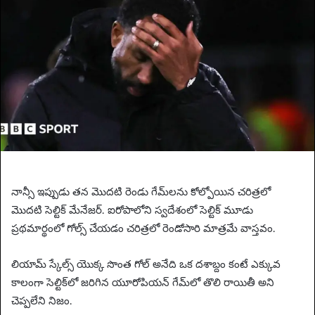
n
e
m
a
i
l
నాన్సీ ఇప్పుడు తన మొదటి రెండు గేమ్‌లను కోల్పోయిన చరిత్రలో
మొదటి సెల్టిక్ మేనేజర్. ఐరోపాలోని స్వదేశంలో సెల్టిక్ మూడు
ప్రథమార్థంలో గోల్స్ చేయడం చరిత్రలో రెండోసారి మాత్రమే వాస్తవం.
లియామ్ స్కేల్స్ యొక్క సొంత గోల్ అనేది ఒక దశాబ్దం కంటే ఎక్కువ
కాలంగా సెల్టిక్‌లో జరిగిన యూరోపియన్ గేమ్‌లో తొలి రాయితీ అని
చెప్పలేని నిజం.