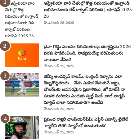
ఆస్ట్రేలియా వారి చేతుల్లో కొత్త సమయంతో ఇంగ్లాండ్
పూ
అభిమానులకు రెడ్ కార్పెట్ పరిచింది | యాషెస్ 2025-
ర్తి
26
ప్ర
యా
నవంబర్ 25, 2025
ణం
,
న
చైనా గొడ్డు మాంసం దిగుమతులపై దర్యాప్తును 2026
గ
వరకు పొడిగించింది, సాధ్యమయ్యే పరిమితులను
రా
వాయిదా వేసింది
లు
నవంబర్ 25, 2025
,
వే
జిమ్మీ అండర్సన్ కాలమ్: ఇంగ్లండ్ గబ్బాను ఎలా
ది
దెబ్బకొట్టగలదు – నేను ఎంపిక చేసుకునే జట్టు,
క
బౌలర్‌లకు అవసరమైన ప్రణాళికలు, జో రూట్‌కి నా
లు
సలహా మరియు ఎందుకు స్నబ్డ్ పింక్-బాల్ వార్మప్
మ
మ్యాచ్ చాలా సహాయకారిగా ఉండేది
రి
నవంబర్ 25, 2025
యు
ప్రపంచ ర్యాలీ ఛాంపియన్‌షిప్: ఎఫ్లిన్ ఎవాన్స్ టైటిల్
ము
‘ర్యాలీని తిరిగి మ్యాప్‌లో ఉంచుతుంది’
ఖ్య
నవంబర్ 25, 2025
సం