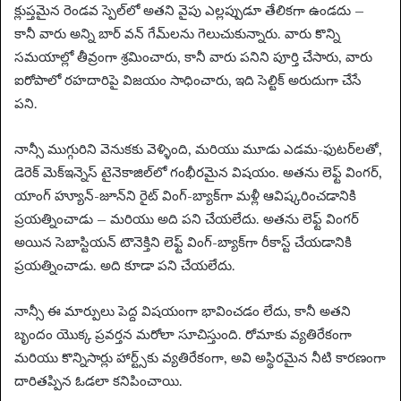
క్లుప్తమైన రెండవ స్పెల్‌లో అతని వైపు ఎల్లప్పుడూ తేలికగా ఉండదు –
కానీ వారు అన్ని బార్ వన్ గేమ్‌లను గెలుచుకున్నారు. వారు కొన్ని
సమయాల్లో తీవ్రంగా శ్రమించారు, కానీ వారు పనిని పూర్తి చేసారు, వారు
ఐరోపాలో రహదారిపై విజయం సాధించారు, ఇది సెల్టిక్ అరుదుగా చేసే
పని.
నాన్సీ ముగ్గురిని వెనుకకు వెళ్ళింది, మరియు మూడు ఎడమ-ఫుటర్‌లతో,
డెరెక్ మెక్‌ఇన్నెస్ టైనెకాజిల్‌లో గంభీరమైన విషయం. అతను లెఫ్ట్ వింగర్,
యాంగ్ హ్యూన్-జూన్‌ని రైట్ వింగ్-బ్యాక్‌గా మళ్లీ ఆవిష్కరించడానికి
ప్రయత్నించాడు – మరియు అది పని చేయలేదు. అతను లెఫ్ట్ వింగర్
అయిన సెబాస్టియన్ టౌనెక్తిని లెఫ్ట్ వింగ్-బ్యాక్‌గా రీకాస్ట్ చేయడానికి
ప్రయత్నించాడు. అది కూడా పని చేయలేదు.
నాన్సీ ఈ మార్పులు పెద్ద విషయంగా భావించడం లేదు, కానీ అతని
బృందం యొక్క ప్రవర్తన మరోలా సూచిస్తుంది. రోమాకు వ్యతిరేకంగా
మరియు కొన్నిసార్లు హార్ట్స్‌కు వ్యతిరేకంగా, అవి అస్థిరమైన నీటి కారణంగా
దారితప్పిన ఓడలా కనిపించాయి.