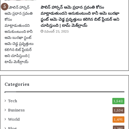
ఘ
పౌలిన్ హాన్సన్ ఆమె ప్రధాన స్రవంతి కోసం
ట
మాట్లాడుతుందని అనుకుంటుంది కానీ ఆమె బురఖా
న
స్టంట్ ఆమె చెడ్డ ప్రవృత్తులు కలిగిన బిట్ ప్లేయర్ అని
లు
చూపిస్తుంది | టామ్ మెక్‌ల్రాయ్
|
ఫు
నవంబర్ 25, 2025
ట్‌
బా
ల్
వా
ర్త
లు
Categories
Tech
1,542
Business
1,534
World
1,491
Blog
1,385