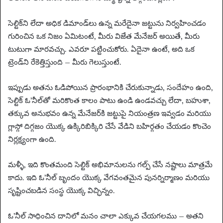
సెల్టిక్‌ని లేదా అధిక డిమాండ్‌లు ఉన్న మరేదైనా జట్టును నిర్వహించడం
గురించిన ఒక నిజం ఏమిటంటే, మీరు విజేత మేనేజర్ అయితే, మీరు
టుటుగా మారవచ్చు. ఎవరూ పట్టించుకోరు. ఏదైనా ఉంటే, అది ఒక
ట్రెండ్‌ని రేకెత్తిస్తుంది – మీరు గెలుస్తుంటే.
ఇప్పుడు అతను ఓడిపోయిన ప్రారంభానికి చేరుకున్నాడు, సందేహం ఉంది,
సెల్టిక్ ఓ’నీల్‌తో మరికొంత కాలం పాటు ఉండి ఉండవచ్చు లేదా, బహుశా,
తక్కువ అనుభవం ఉన్న మేనేజర్‌కి జట్టుపై నియంత్రణ ఇవ్వడం మరియు
గ్లాస్గో దిగ్గజం యొక్క ఉక్కిరిబిక్కిరి చేసే వేడిని బహిర్గతం చేయడం కొంచెం
నిర్లక్ష్యంగా ఉంది.
మళ్ళీ, ఇది కొంతమంది సెల్టిక్ అభిమానులను గల్ప్ చేసే నష్టాలు మాత్రమే
కాదు. ఇది ఓ’నీల్ బృందం యొక్క వేగవంతమైన పునర్నిర్మాణం మరియు
సృష్టించబడిన సంస్థ యొక్క విచ్ఛిన్నం.
ఓ’నీల్ సాధించిన దానిలో మనం చాలా ఎక్కువ చేయగలము – అతని