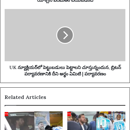
r
డిం
e
ది
U
s
K
s
న్యూ
క్లి
య
ర్‌
లో
పె
ట్టు
బ
UK న్యూక్లియర్‌లో పెట్టుబడులు పెట్టాలని చూస్తున్నందున, బ్రిటన్
డు
పర్యావరణానికి దీని అర్థం ఏమిటి | పర్యావరణం
లు
పె
ట్టా
Related Articles
ల
ని
చూ
స్తు
న్నం
దు