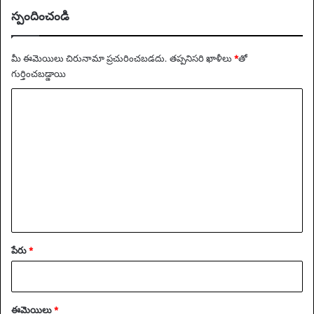
ర్యా
స్పందించండి
వ
ర
ణం
మీ ఈమెయిలు చిరునామా ప్రచురించబడదు.
తప్పనిసరి ఖాళీలు
*
‌తో
గుర్తించబడ్డాయి
వ్యా
ఖ్య
*
పేరు
*
ఈమెయిలు
*