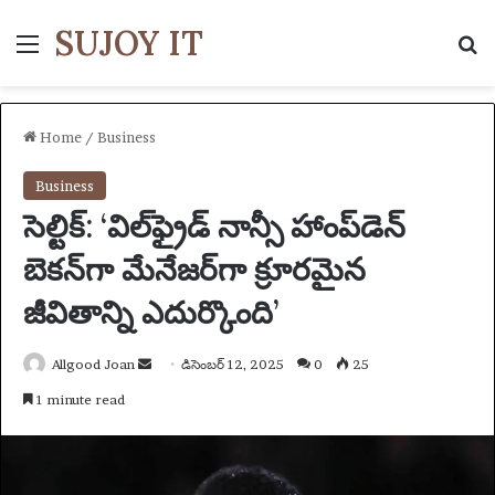
SUJOY IT
Menu
S
Home
/
Business
Business
సెల్టిక్: ‘విల్‌ఫ్రైడ్ నాన్సీ హాంప్‌డెన్
బెకన్‌గా మేనేజర్‌గా క్రూరమైన
జీవితాన్ని ఎదుర్కొంది’
Allgood Joan
S
డిసెంబర్ 12, 2025
0
25
e
1 minute read
n
d
a