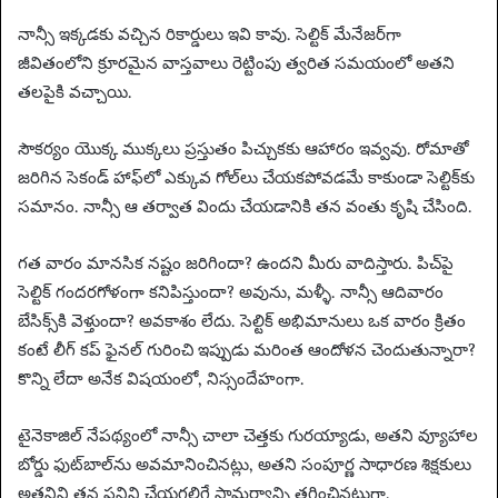
నాన్సీ ఇక్కడకు వచ్చిన రికార్డులు ఇవి కావు. సెల్టిక్ మేనేజర్‌గా
జీవితంలోని క్రూరమైన వాస్తవాలు రెట్టింపు త్వరిత సమయంలో అతని
తలపైకి వచ్చాయి.
సౌకర్యం యొక్క ముక్కలు ప్రస్తుతం పిచ్చుకకు ఆహారం ఇవ్వవు. రోమాతో
జరిగిన సెకండ్ హాఫ్‌లో ఎక్కువ గోల్‌లు చేయకపోవడమే కాకుండా సెల్టిక్‌కు
సమానం. నాన్సీ ఆ తర్వాత విందు చేయడానికి తన వంతు కృషి చేసింది.
గత వారం మానసిక నష్టం జరిగిందా? ఉందని మీరు వాదిస్తారు. పిచ్‌పై
సెల్టిక్ గందరగోళంగా కనిపిస్తుందా? అవును, మళ్ళీ. నాన్సీ ఆదివారం
బేసిక్స్‌కి వెళ్తుందా? అవకాశం లేదు. సెల్టిక్ అభిమానులు ఒక వారం క్రితం
కంటే లీగ్ కప్ ఫైనల్ గురించి ఇప్పుడు మరింత ఆందోళన చెందుతున్నారా?
కొన్ని లేదా అనేక విషయంలో, నిస్సందేహంగా.
టైనెకాజిల్ నేపథ్యంలో నాన్సీ చాలా చెత్తకు గురయ్యాడు, అతని వ్యూహాల
బోర్డు ఫుట్‌బాల్‌ను అవమానించినట్లు, అతని సంపూర్ణ సాధారణ శిక్షకులు
అతనిని తన పనిని చేయగలిగే సామర్థ్యాన్ని తగ్గించినట్లుగా.