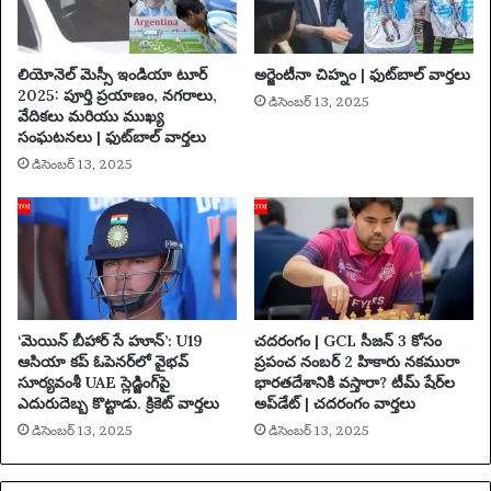
న
,
బ్రి
లియోనెల్ మెస్సీ ఇండియా టూర్
అర్జెంటీనా చిహ్నం | ఫుట్‌బాల్ వార్తలు
ట
2025: పూర్తి ప్రయాణం, నగరాలు,
డిసెంబర్ 13, 2025
న్
వేదికలు మరియు ముఖ్య
ప
సంఘటనలు | ఫుట్‌బాల్ వార్తలు
ర్యా
డిసెంబర్ 13, 2025
వ
ర
ణా
ని
కి
దీ
ని
అ
‘మెయిన్ బీహార్ సే హూన్’: U19
చదరంగం | GCL సీజన్ 3 కోసం
ర్థం
ఆసియా కప్ ఓపెనర్‌లో వైభవ్
ప్రపంచ నంబర్ 2 హికారు నకమురా
సూర్యవంశీ UAE స్లెడ్జింగ్‌పై
భారతదేశానికి వస్తారా? టీమ్ షేర్‌ల
ఏ
ఎదురుదెబ్బ కొట్టాడు. క్రికెట్ వార్తలు
అప్‌డేట్ | చదరంగం వార్తలు
మి
టి
డిసెంబర్ 13, 2025
డిసెంబర్ 13, 2025
|
ప