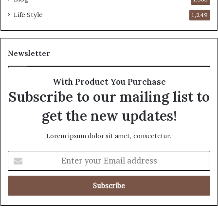
Life Style
1,249
Newsletter
With Product You Purchase
Subscribe to our mailing list to
get the new updates!
Lorem ipsum dolor sit amet, consectetur.
E
n
t
e
r
y
o