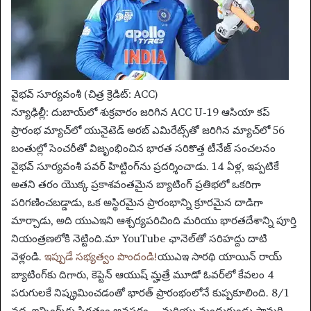
వైభవ్ సూర్యవంశీ (చిత్ర క్రెడిట్: ACC)
న్యూఢిల్లీ: దుబాయ్‌లో శుక్రవారం జరిగిన ACC U-19 ఆసియా కప్
ప్రారంభ మ్యాచ్‌లో యునైటెడ్ అరబ్ ఎమిరేట్స్‌తో జరిగిన మ్యాచ్‌లో 56
బంతుల్లో సెంచరీతో విజృంభించిన భారత సరికొత్త టీనేజ్ సంచలనం
వైభవ్ సూర్యవంశీ పవర్ హిట్టింగ్‌ను ప్రదర్శించాడు.
14 ఏళ్ల, ఇప్పటికే
అతని తరం యొక్క ప్రకాశవంతమైన బ్యాటింగ్ ప్రతిభలో ఒకరిగా
పరిగణించబడ్డాడు, ఒక అస్థిరమైన ప్రారంభాన్ని క్రూరమైన దాడిగా
మార్చాడు, అది యుఎఇని ఆశ్చర్యపరిచింది మరియు భారతదేశాన్ని పూర్తి
నియంత్రణలోకి నెట్టింది.
మా YouTube ఛానెల్‌తో సరిహద్దు దాటి
వెళ్లండి.
ఇప్పుడే సభ్యత్వం పొందండి!
యుఎఇ సారథి యాయిన్ రాయ్
బ్యాటింగ్‌కు దిగారు, కెప్టెన్ ఆయుష్ మ్హత్రే మూడో ఓవర్‌లో కేవలం 4
పరుగులకే నిష్క్రమించడంతో భారత్ ప్రారంభంలోనే కుప్పకూలింది. 8/1
వద్ద, ఇన్నింగ్స్‌కు స్థిరత్వం అవసరం – మరియు మందుగుండు సామగ్రి.