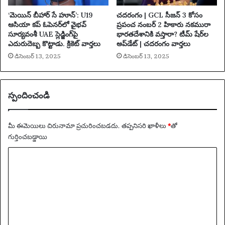
వి
చా
‘మెయిన్ బీహార్ సే హూన్’: U19
చదరంగం | GCL సీజన్ 3 కోసం
ర
ఆసియా కప్ ఓపెనర్‌లో వైభవ్
ప్రపంచ నంబర్ 2 హికారు నకమురా
ణ
సూర్యవంశీ UAE స్లెడ్జింగ్‌పై
భారతదేశానికి వస్తారా? టీమ్ షేర్‌ల
ఎదురుదెబ్బ కొట్టాడు. క్రికెట్ వార్తలు
అప్‌డేట్ | చదరంగం వార్తలు
ను
ఎ
డిసెంబర్ 13, 2025
డిసెంబర్ 13, 2025
దు
ర్కొం
టు
స్పందించండి
న్నా
రు
|
మీ ఈమెయిలు చిరునామా ప్రచురించబడదు.
తప్పనిసరి ఖాళీలు
*
‌తో
మె
గుర్తించబడ్డాయి
ట్రో
పా
వ్యా
లి
ఖ్య
ట
న్
*
పో
లీ
సు