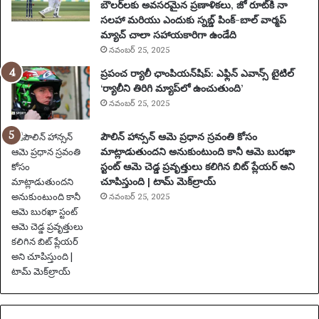
క
బౌలర్‌లకు అవసరమైన ప్రణాళికలు, జో రూట్‌కి నా
లు
సలహా మరియు ఎందుకు స్నబ్డ్ పింక్-బాల్ వార్మప్
మ
మ్యాచ్ చాలా సహాయకారిగా ఉండేది
రి
నవంబర్ 25, 2025
యు
ప్రపంచ ర్యాలీ ఛాంపియన్‌షిప్: ఎఫ్లిన్ ఎవాన్స్ టైటిల్
ము
‘ర్యాలీని తిరిగి మ్యాప్‌లో ఉంచుతుంది’
ఖ్య
నవంబర్ 25, 2025
సం
ఘ
పౌలిన్ హాన్సన్ ఆమె ప్రధాన స్రవంతి కోసం
ట
మాట్లాడుతుందని అనుకుంటుంది కానీ ఆమె బురఖా
న
స్టంట్ ఆమె చెడ్డ ప్రవృత్తులు కలిగిన బిట్ ప్లేయర్ అని
లు
చూపిస్తుంది | టామ్ మెక్‌ల్రాయ్
|
ఫు
నవంబర్ 25, 2025
ట్‌
బా
ల్
వా
ర్త
లు