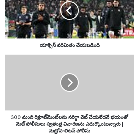
m
ప
a
రి
i
మి
l
తం
a
చే
d
య
d
బ
యాక్సెస్ పరిమితం చేయబడింది
r
డిం
e
ది
3
s
0
s
0
మం
ది
రి
క్రూ
ట్‌
మెం
ట్‌
300 మంది రిక్రూట్‌మెంట్‌లను సరిగ్గా వెట్ చేయలేదనే భయంతో
ల
మెట్ పోలీసులు స్వతంత్ర విచారణను ఎదుర్కొంటున్నారు |
ను
మెట్రోపాలిటన్ పోలీసు
స