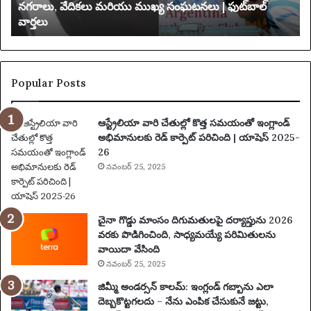
నగరాలు, వేదికలు మరియు ముఖ్య సంఘటనలు | ఫుట్‌బాల్
యా
వార్తలు
టూ
బ
ర్
డి
2
ది
0
2
Popular Posts
5
:
ఆస్ట్రేలియా వారి చేతుల్లో కొత్త సమయంతో ఇంగ్లాండ్
పూ
అభిమానులకు రెడ్ కార్పెట్ పరిచింది | యాషెస్ 2025-
ర్తి
26
ప్ర
యా
నవంబర్ 25, 2025
ణం
,
న
చైనా గొడ్డు మాంసం దిగుమతులపై దర్యాప్తును 2026
గ
వరకు పొడిగించింది, సాధ్యమయ్యే పరిమితులను
రా
వాయిదా వేసింది
లు
నవంబర్ 25, 2025
,
వే
జిమ్మీ అండర్సన్ కాలమ్: ఇంగ్లండ్ గబ్బాను ఎలా
ది
దెబ్బకొట్టగలదు – నేను ఎంపిక చేసుకునే జట్టు,