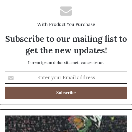
With Product You Purchase
Subscribe to our mailing list to
get the new updates!
Lorem ipsum dolor sit amet, consectetur.
E
n
t
e
r
y
o
u
యా
r
క్సె
E
స్