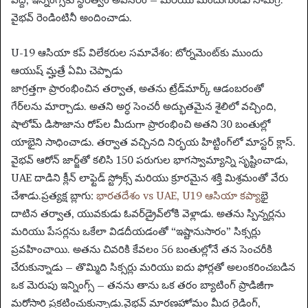
వైభవ్ రెండింటినీ అందించాడు.
U-19 ఆసియా కప్ విలేకరుల సమావేశం: టోర్నమెంట్‌కు ముందు
ఆయుష్ మ్హత్రే ఏమి చెప్పాడు
జాగ్రత్తగా ప్రారంభించిన తర్వాత, అతను ట్రేడ్‌మార్క్ ఆడంబరంతో
గేర్‌లను మార్చాడు. అతని అర్ధ సెంచరీ అద్భుతమైన శైలిలో వచ్చింది,
షాలోమ్ డిసౌజాను రోప్‌ల మీదుగా ప్రారంభించి అతని 30 బంతుల్లో
యాభైని సాధించాడు. తర్వాత వచ్చినది నిర్భయ హిట్టింగ్‌లో మాస్టర్ క్లాస్.
వైభవ్ ఆరోన్ జార్జ్‌తో కలిసి 150 పరుగుల భాగస్వామ్యాన్ని సృష్టించాడు,
UAE దాడిని క్లీన్ లాఫ్టెడ్ స్ట్రోక్స్ మరియు క్రూరమైన శక్తి మిశ్రమంతో వేరు
చేశాడు.
ప్రత్యక్ష బ్లాగు:
భారతదేశం vs UAE, U19 ఆసియా కప్
యాభై
దాటిన తర్వాత, యువకుడు ఓవర్‌డ్రైవ్‌లోకి వెళ్లాడు. అతను స్పిన్నర్లను
మరియు పేసర్లను ఒకేలా విడదీయడంతో “ఇష్టానుసారం” సిక్సర్లు
ప్రవహించాయి. అతను చివరికి కేవలం 56 బంతుల్లోనే తన సెంచరీకి
చేరుకున్నాడు – తొమ్మిది సిక్సర్లు మరియు ఐదు ఫోర్లతో అలంకరించబడిన
ఒక మెరుపు ఇన్నింగ్స్ – తనను తాను ఒక తరం బ్యాటింగ్ ప్రాడిజీగా
మరోసారి ప్రకటించుకున్నాడు.
వైభవ్ మారణహోమం మీద రైడింగ్,