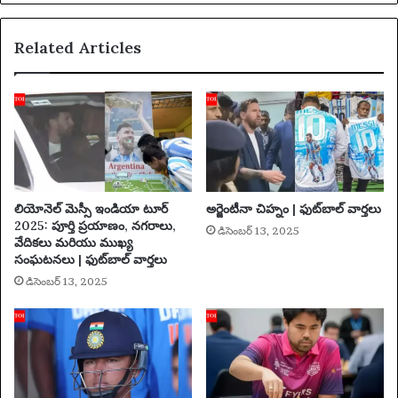
రి
గ్గా
Related Articles
వె
ట్
చే
య
లే
ద
నే
భ
యం
లియోనెల్ మెస్సీ ఇండియా టూర్
అర్జెంటీనా చిహ్నం | ఫుట్‌బాల్ వార్తలు
తో
2025: పూర్తి ప్రయాణం, నగరాలు,
డిసెంబర్ 13, 2025
మె
వేదికలు మరియు ముఖ్య
ట్
సంఘటనలు | ఫుట్‌బాల్ వార్తలు
పో
డిసెంబర్ 13, 2025
లీ
సు
లు
స్వ
తం
త్ర