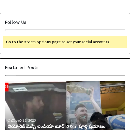
Follow Us
Go to the Arqam options page to set your social accounts.
Featured Posts
లి
య
యో
క్సె
నె
స్
ల్
ప
మె
రి
స్సీ
మి
ఇం
డిసెంబర్ 13, 2025
త
లియోనెల్ మెస్సీ ఇండియా టూర్ 2025: పూర్తి ప్రయాణం,
డి
చే