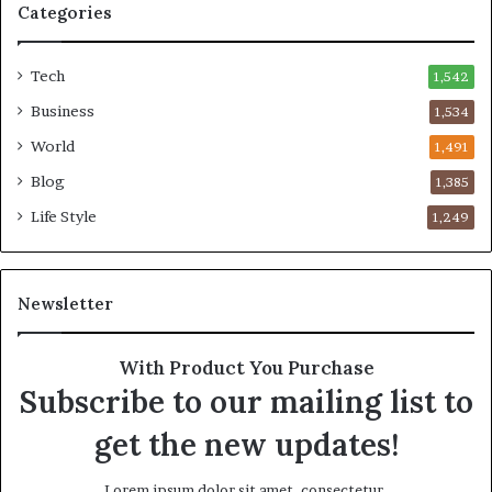
Categories
Tech
1,542
Business
1,534
World
1,491
Blog
1,385
Life Style
1,249
Newsletter
With Product You Purchase
Subscribe to our mailing list to
get the new updates!
Lorem ipsum dolor sit amet, consectetur.