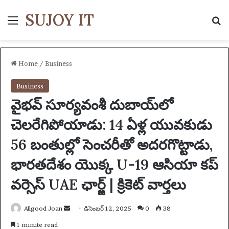
SUJOY IT
Menu
S
Home
/
Business
Business
వైభవ్ సూర్యవంశీ దుబాయ్‌లో
చెలరేగిపోయాడు: 14 ఏళ్ల యువకుడు
56 బంతుల్లో సెంచరీతో అదరగొట్టాడు,
భారతదేశం యొక్క U-19 ఆసియా కప్
వర్సెస్ UAE ఛార్జ్ | క్రికెట్ వార్తలు
Allgood Joan
S
డిసెంబర్ 12, 2025
0
38
e
1 minute read