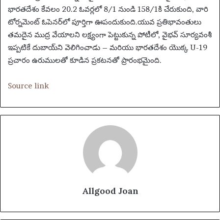
భారతదేశం కేవలం 20.2 ఓవర్లలో 8/1 నుండి 158/1కి చేరుకుంది, వారి
టోర్నమెంట్ ఓపెనర్‌లో పూర్తిగా ఊపందుకుంది.
యువ ప్రతిభావంతులు
తమదైన ముద్ర వేయాలని లక్ష్యంగా పెట్టుకున్న పోటీలో, వైభవ్ సూర్యవంశీ
ఇప్పటికే దుబాయ్‌ని వెలిగించాడు – మరియు భారతదేశం యొక్క U-19
ప్రచారం ఉరుములతో కూడిన ప్రకటనతో ప్రారంభమైంది.
Source link
Allgood Joan