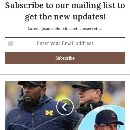
Subscribe to our mailing list to
get the new updates!
Lorem ipsum dolor sit amet, consectetur.
E
n
t
e
r
y
o
u
యా
r
క్సె
E
స్
m
ప
a
రి
i
మి
l
తం
a
చే