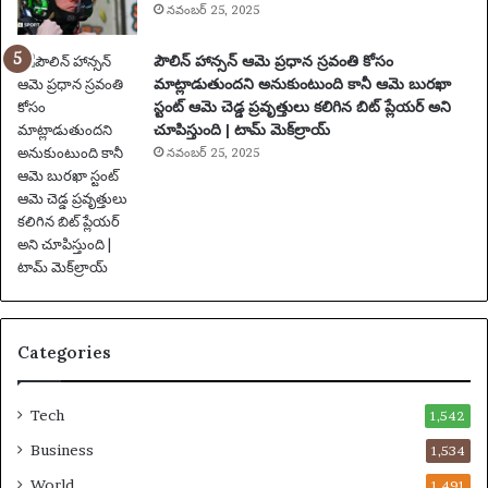
నవంబర్ 25, 2025
సం
ఘ
పౌలిన్ హాన్సన్ ఆమె ప్రధాన స్రవంతి కోసం
ట
మాట్లాడుతుందని అనుకుంటుంది కానీ ఆమె బురఖా
న
స్టంట్ ఆమె చెడ్డ ప్రవృత్తులు కలిగిన బిట్ ప్లేయర్ అని
లు
చూపిస్తుంది | టామ్ మెక్‌ల్రాయ్
|
ఫు
నవంబర్ 25, 2025
ట్‌
బా
ల్
వా
ర్త
లు
Categories
Tech
1,542
Business
1,534
World
1,491