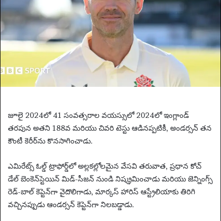
m
a
i
l
జూలై 2024లో 41 సంవత్సరాల వయస్సులో 2024లో ఇంగ్లాండ్
తరపున అతని 188వ మరియు చివరి టెస్టు ఆడినప్పటికీ, అండర్సన్ తన
కౌంటీ కెరీర్‌ను కొనసాగించాడు.
ఎమిరేట్స్ ఓల్డ్ ట్రాఫోర్డ్‌లో అల్లకల్లోలమైన వేసవి తరువాత, ప్రధాన కోచ్
డేల్ బెంకెన్‌స్టెయిన్ మిడ్-సీజన్ నుండి నిష్క్రమించాడు మరియు జెన్నింగ్స్
రెడ్-బాల్ కెప్టెన్‌గా వైదొలిగాడు, మార్కస్ హారిస్ ఆస్ట్రేలియాకు తిరిగి
వచ్చినప్పుడు ఆండర్సన్ కెప్టెన్‌గా నిలబడ్డాడు.