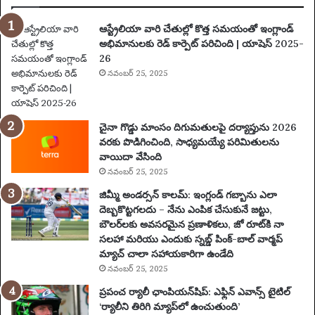
5
:
ఆస్ట్రేలియా వారి చేతుల్లో కొత్త సమయంతో ఇంగ్లాండ్
పూ
అభిమానులకు రెడ్ కార్పెట్ పరిచింది | యాషెస్ 2025-
ర్తి
26
ప్ర
యా
నవంబర్ 25, 2025
ణం
,
న
చైనా గొడ్డు మాంసం దిగుమతులపై దర్యాప్తును 2026
గ
వరకు పొడిగించింది, సాధ్యమయ్యే పరిమితులను
రా
వాయిదా వేసింది
లు
నవంబర్ 25, 2025
,
వే
జిమ్మీ అండర్సన్ కాలమ్: ఇంగ్లండ్ గబ్బాను ఎలా
ది
దెబ్బకొట్టగలదు – నేను ఎంపిక చేసుకునే జట్టు,
క
బౌలర్‌లకు అవసరమైన ప్రణాళికలు, జో రూట్‌కి నా
లు
సలహా మరియు ఎందుకు స్నబ్డ్ పింక్-బాల్ వార్మప్
మ
మ్యాచ్ చాలా సహాయకారిగా ఉండేది
రి
నవంబర్ 25, 2025
యు
ప్రపంచ ర్యాలీ ఛాంపియన్‌షిప్: ఎఫ్లిన్ ఎవాన్స్ టైటిల్
ము
‘ర్యాలీని తిరిగి మ్యాప్‌లో ఉంచుతుంది’
ఖ్య