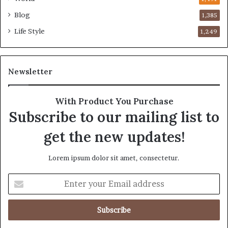
Blog
1,385
Life Style
1,249
Newsletter
With Product You Purchase
Subscribe to our mailing list to
get the new updates!
Lorem ipsum dolor sit amet, consectetur.
E
n
t
e
r