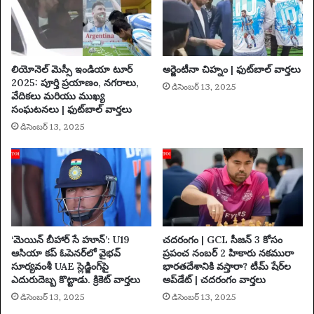
గో
వ
ర్
సూ
ప
లియోనెల్ మెస్సీ ఇండియా టూర్
అర్జెంటీనా చిహ్నం | ఫుట్‌బాల్ వార్తలు
ర్‌
2025: పూర్తి ప్రయాణం, నగరాలు,
డిసెంబర్ 13, 2025
గ
వేదికలు మరియు ముఖ్య
ర్ల్
సంఘటనలు | ఫుట్‌బాల్ వార్తలు
?
డిసెంబర్ 13, 2025
ఇ
ది
జే
మ్స్
గ
న్
యొ
క్క
‘మెయిన్ బీహార్ సే హూన్’: U19
చదరంగం | GCL సీజన్ 3 కోసం
D
ఆసియా కప్ ఓపెనర్‌లో వైభవ్
ప్రపంచ నంబర్ 2 హికారు నకమురా
సూర్యవంశీ UAE స్లెడ్జింగ్‌పై
భారతదేశానికి వస్తారా? టీమ్ షేర్‌ల
C
ఎదురుదెబ్బ కొట్టాడు. క్రికెట్ వార్తలు
అప్‌డేట్ | చదరంగం వార్తలు
U
మా
డిసెంబర్ 13, 2025
డిసెంబర్ 13, 2025
స్ట