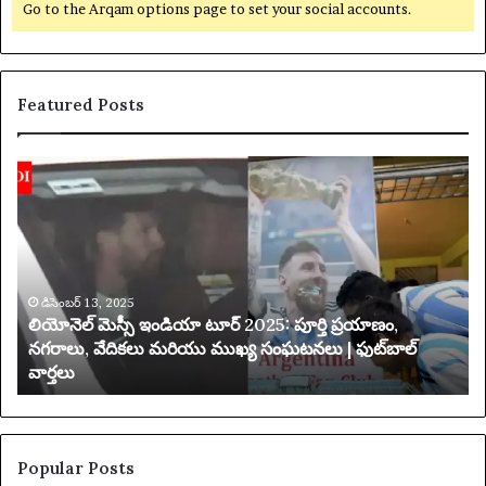
Go to the Arqam options page to set your social accounts.
Featured Posts
లి
య
యో
క్సె
నె
స్
ల్
ప
మె
రి
స్సీ
మి
ఇం
డిసెంబర్ 13, 2025
త
లియోనెల్ మెస్సీ ఇండియా టూర్ 2025: పూర్తి ప్రయాణం,
డి
చే
నగరాలు, వేదికలు మరియు ముఖ్య సంఘటనలు | ఫుట్‌బాల్
యా
వార్తలు
టూ
బ
ర్
డి
2
ది
0
2
Popular Posts