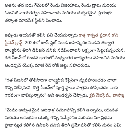
అతను తన ఐదు గేమ్‌లలో రెండు విజయాలు, రెండు డ్రాలు మరియు
ఓటమికి నాయకత్వం వహించాడు మరియు దుర్భరమైన ప్రారంభం
తర్వాత మానసిక స్థితిని పెంచాడు.
ఇప్పుడు ఆయనతో కలిసి పని చేయనున్నారు
కొత్త శాశ్వత ప్రధాన కోచ్
స్టీవెన్ క్రాఫ్ట్,
2024లో టాప్ ఫ్లైట్ నుండి బహిష్కరించబడిన తర్వాత
లాంక్షైర్‌ను తిరిగి డివిజన్ వన్‌కు నడిపించాలని లక్ష్యంగా పెట్టుకున్నందున,
గత సీజన్‌లో రెండవ భాగంలో మధ్యంతర బాధ్యతలు వహించిన మరియు
ఆండర్సన్ యొక్క మాజీ రెడ్ రోజ్ జట్టు సహచరుడు.
“గత సీజన్‌లో తొలిసారిగా లాంక్షైర్‌కు కెప్టెన్‌గా వ్యవహరించడం చాలా
గొప్ప విశేషమని, కొత్త సీజన్‌లో పూర్తి స్థాయి పాత్రను పోషించడం నాకు
గౌరవంగా భావిస్తున్నాను” అని అండర్సన్ చెప్పాడు.
క్లబ్ వెబ్‌సైట్.
,
బాహ్య
“మేము అద్భుతమైన ఆటగాళ్ల సమూహాన్ని కలిగి ఉన్నాము, యువత
మరియు అనుభవం యొక్క గొప్ప సమ్మేళనం మరియు మా ప్రథమ
ప్రాధాన్యత కలిగిన డివిజన్ వన్‌కు తిరిగి ప్రమోషన్‌తో కలిసి మనం ఏమి