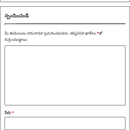
ర్‌
స్ట్రో
స్పందించండి
క్
కా
వ
మీ ఈమెయిలు చిరునామా ప్రచురించబడదు.
తప్పనిసరి ఖాళీలు
*
‌తో
చ్చు
గుర్తించబడ్డాయి
|
సి
వ్యా
ని
ఖ్య
మా
లు
*
పేరు
*