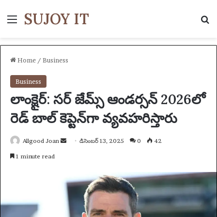
SUJOY IT
Menu
S
Home
/
Business
Business
లాంక్షైర్: సర్ జేమ్స్ ఆండర్సన్ 2026లో
రెడ్ బాల్ కెప్టెన్‌గా వ్యవహరిస్తారు
Allgood Joan
S
డిసెంబర్ 13, 2025
0
42
e
1 minute read
n
d
a
n
e