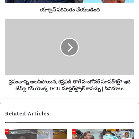
d
య
d
బ
యాక్సెస్ పరిమితం చేయబడింది
r
డిం
e
ది
ప్ర
s
పం
s
చా
న్ని
అ
ల
సి
పో
యి
న
ప్రపంచాన్ని అలసిపోయిన, కష్టపడి తాగే హంగోవర్ సూపర్‌గర్ల్? ఇది
,
జేమ్స్ గన్ యొక్క DCU మాస్టర్‌స్ట్రోక్ కావచ్చు | సినిమాలు
క
ష్ట
ప
Related Articles
డి
తా
గే
హం