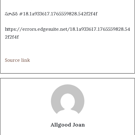
సూచన #18.1a933617.1765559828.542f2f4f
https://errors.edgesuite.net/18.1a933617.1765559828.54
2f2f4f
Source link
Allgood Joan