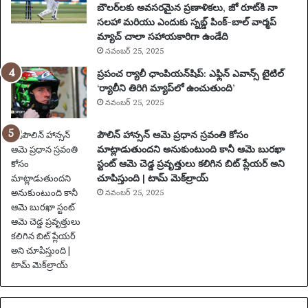
న్ని
బౌలర్‌లకు అవసరమైన ప్రణాళికలు, జో రూట్‌కి నా
స్
సలహా మరియు ఎందుకు స్నబ్డ్ పింక్-బాల్ వార్మప్
ఆ
మ్యాచ్ చాలా సహాయకారిగా ఉండేది
ట
నవంబర్ 25, 2025
గా
ప్రపంచ ర్యాలీ ఛాంపియన్‌షిప్: ఎఫ్లిన్ ఎవాన్స్ టైటిల్
డు
‘ర్యాలీని తిరిగి మ్యాప్‌లో ఉంచుతుంది’
2
నవంబర్ 25, 2025
0
సం
పౌలిన్ హాన్సన్ ఆమె ప్రధాన స్రవంతి కోసం
వ
మాట్లాడుతుందని అనుకుంటుంది కానీ ఆమె బురఖా
త్స
స్టంట్ ఆమె చెడ్డ ప్రవృత్తులు కలిగిన బిట్ ప్లేయర్ అని
రా
చూపిస్తుంది | టామ్ మెక్‌ల్రాయ్
ల
పా
నవంబర్ 25, 2025
టు
స
స్పె
డ్
చే
బ
డ్డా