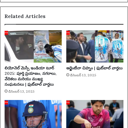
టి
ట్రై
Related Articles
ల
ర్‌
కి
అ
దే
స్పం
ద
న
ను
లియోనెల్ మెస్సీ ఇండియా టూర్
అర్జెంటీనా చిహ్నం | ఫుట్‌బాల్ వార్తలు
క
2025: పూర్తి ప్రయాణం, నగరాలు,
డిసెంబర్ 13, 2025
లి
వేదికలు మరియు ముఖ్య
గి
సంఘటనలు | ఫుట్‌బాల్ వార్తలు
ఉ
డిసెంబర్ 13, 2025
న్నా
రు