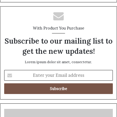
With Product You Purchase
Subscribe to our mailing list to
get the new updates!
Lorem ipsum dolor sit amet, consectetur.
E
n
t
e
r
y
o
u
ట్రం
r