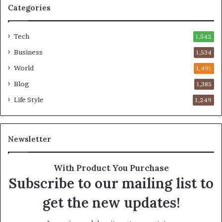
Categories
డు
Tech
1,542
Business
1,534
World
1,491
Blog
1,385
Life Style
1,249
Newsletter
With Product You Purchase
Subscribe to our mailing list to
get the new updates!