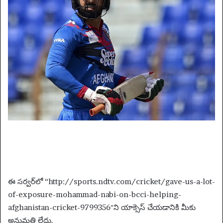
i
l
ఈ సర్వర్‌లో “http://sports.ndtv.com/cricket/gave-us-a-lot-
of-exposure-mohammad-nabi-on-bcci-helping-
afghanistan-cricket-9799356″ని యాక్సెస్ చేయడానికి మీకు
అనుమతి లేదు.