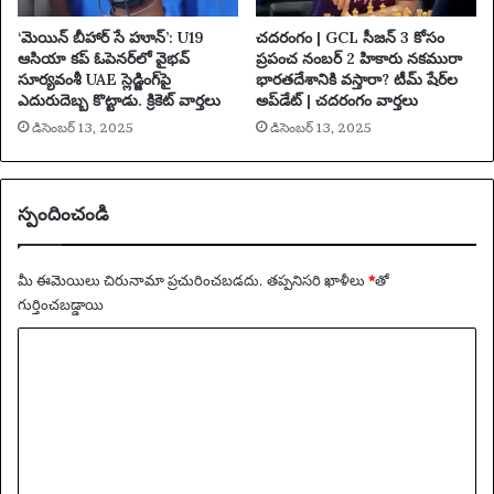
‘మెయిన్ బీహార్ సే హూన్’: U19
చదరంగం | GCL సీజన్ 3 కోసం
ఆసియా కప్ ఓపెనర్‌లో వైభవ్
ప్రపంచ నంబర్ 2 హికారు నకమురా
సూర్యవంశీ UAE స్లెడ్జింగ్‌పై
భారతదేశానికి వస్తారా? టీమ్ షేర్‌ల
ఎదురుదెబ్బ కొట్టాడు. క్రికెట్ వార్తలు
అప్‌డేట్ | చదరంగం వార్తలు
డిసెంబర్ 13, 2025
డిసెంబర్ 13, 2025
స్పందించండి
మీ ఈమెయిలు చిరునామా ప్రచురించబడదు.
తప్పనిసరి ఖాళీలు
*
‌తో
గుర్తించబడ్డాయి
వ్యా
ఖ్య
*