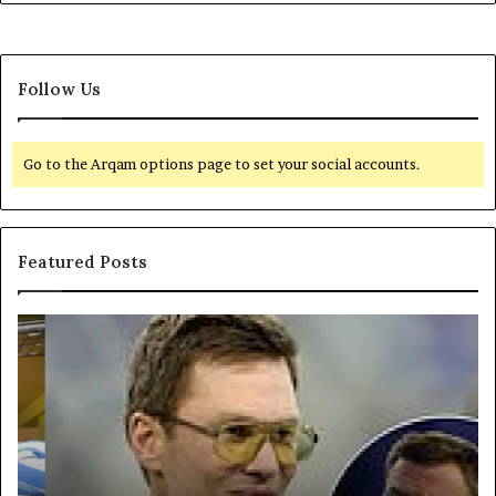
Follow Us
Go to the Arqam options page to set your social accounts.
Featured Posts
యా
U
క్సె
S
స్
$
ప
4
రి
4
మి
,
తం
0
చే
0