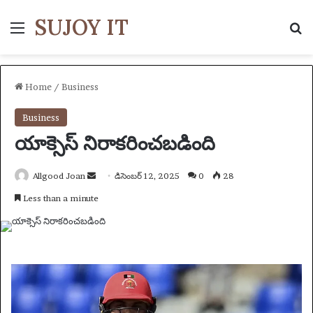
SUJOY IT
Menu
S
Home
/
Business
Business
యాక్సెస్ నిరాకరించబడింది
Allgood Joan
S
డిసెంబర్ 12, 2025
0
28
e
Less than a minute
n
d
a
n
e
m
a