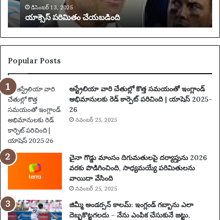
య
0
డిసెంబర్ 13, 2025
యాక్సెస్ పరిమితం చేయబడింది
బ
అ
డిం
దు
ది
కు
న్న
ట్లు
Popular Posts
ఆ
రో
ఆస్ట్రేలియా వారి చేతుల్లో కొత్త సమయంతో ఇంగ్లాండ్
పిం
అభిమానులకు రెడ్ కార్పెట్ పరిచింది | యాషెస్ 2025-
చి
26
న
నవంబర్ 25, 2025
తా
రు
మ
రు
చైనా గొడ్డు మాంసం దిగుమతులపై దర్యాప్తును 2026
ప
వరకు పొడిగించింది, సాధ్యమయ్యే పరిమితులను
థ
వాయిదా వేసింది
కం
నవంబర్ 25, 2025
కో
సం
జిమ్మీ అండర్సన్ కాలమ్: ఇంగ్లండ్ గబ్బాను ఎలా
టె
దెబ్బకొట్టగలదు – నేను ఎంపిక చేసుకునే జట్టు,