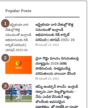
ట్లు
ట్
ఆ
యొ
Popular Posts
రో
క్క
పిం
స్లో
చి
-
ఆస్ట్రేలియా వారి చేతుల్లో కొత్త
న
బ
సమయంతో ఇంగ్లాండ్
తా
ర్న్
అభిమానులకు రెడ్ కార్పెట్
రు
సై
పరిచింది | యాషెస్ 2025-26
మా
కె
నవంబర్ 25, 2025
రు
డె
ప
లి
థ
యా
చైనా గొడ్డు మాంసం దిగుమతులపై
కం
మ
దర్యాప్తును 2026 వరకు
కో
రి
పొడిగించింది, సాధ్యమయ్యే
సం
యు
పరిమితులను వాయిదా వేసింది
టె
వా
నవంబర్ 25, 2025
న్ని
రం
జిమ్మీ అండర్సన్ కాలమ్: ఇంగ్లండ్
స్
యొ
గబ్బాను ఎలా దెబ్బకొట్టగలదు –
ఆ
క్క
నేను ఎంపిక చేసుకునే జట్టు,
ట
ఉ
బౌలర్‌లకు అవసరమైన
గా
త్త
ప్రణాళికలు, జో రూట్‌కి నా సలహా
డు
మ