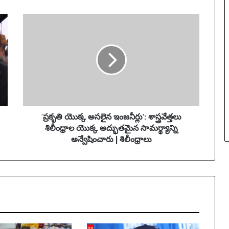
'
ప్ర
కృ
తి
యొ
క్క
అ
స
లై
న
'ప్రకృతి యొక్క అసలైన ఇంజనీర్లు': శాస్త్రవేత్తలు
ఇం
శిలీంధ్రాల యొక్క అద్భుతమైన సామర్థ్యాన్ని
జ
అన్వేషించారు | శిలీంధ్రాలు
నీ
ర్లు
'
:
శా
స్త్ర
వే
త్త