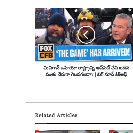
r
మి
E
చి
m
గా
a
న్
i
ఒ
l
హి
a
యో
d
రా
d
ష్ట్రా
r
న్ని
మిచిగాన్ ఒహియో రాష్ట్రాన్ని అప్‌సెట్ చేసి ఐదవ
e
అ
వంతు నేరుగా గెలవగలదా? | బిగ్ నూన్ కిక్‌ఆఫ్
s
ప్‌
s
సె
ట్
చే
సి
ఐ
Related Articles
ద
వ
వం