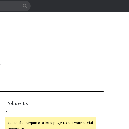
Search
for
Follow Us
Go to the Arqam options page to set your social
accounts.