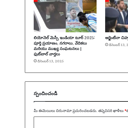
తు
నే
రు
గా
గె
ల
లియోనెల్ మెస్సీ ఇండియా టూర్ 2025:
అర్జెంటీనా చిహ్
వ
పూర్తి ప్రయాణం, నగరాలు, వేదికలు
గ
డిసెంబర్ 13,
మరియు ముఖ్య సంఘటనలు |
ల
ఫుట్‌బాల్ వార్తలు
దా
డిసెంబర్ 13, 2025
?
|
బి
గ్
నూ
న్
స్పందించండి
కి
క్‌
ఆ
మీ ఈమెయిలు చిరునామా ప్రచురించబడదు.
తప్పనిసరి ఖాళీలు
*
‌
ఫ్
వ్యా