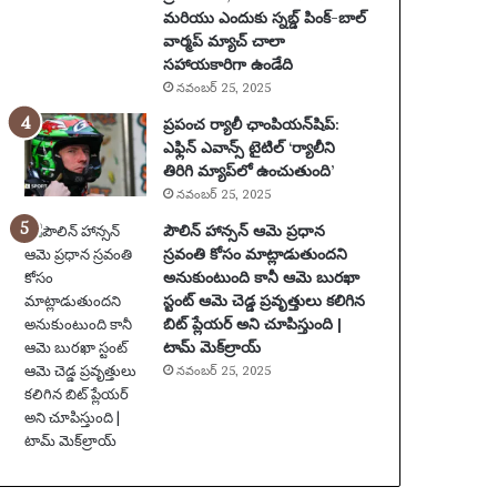
మరియు ఎందుకు స్నబ్డ్ పింక్-బాల్
2
కొ
వార్మప్ మ్యాచ్ చాలా
0
త్త
సహాయకారిగా ఉండేది
సం
ట్రా
నవంబర్ 25, 2025
వ
క్‌
త్స
లు
ప్రపంచ ర్యాలీ ఛాంపియన్‌షిప్:
రా
|
ఎఫ్లిన్ ఎవాన్స్ టైటిల్ ‘ర్యాలీని
ల
సం
తిరిగి మ్యాప్‌లో ఉంచుతుంది’
పా
గీ
నవంబర్ 25, 2025
టు
తం
పౌలిన్ హాన్సన్ ఆమె ప్రధాన
స
స్రవంతి కోసం మాట్లాడుతుందని
స్పెం
అనుకుంటుంది కానీ ఆమె బురఖా
డ్
స్టంట్ ఆమె చెడ్డ ప్రవృత్తులు కలిగిన
చే
బిట్ ప్లేయర్ అని చూపిస్తుంది |
య
టామ్ మెక్‌ల్రాయ్
బ
డ్డా
నవంబర్ 25, 2025
డు