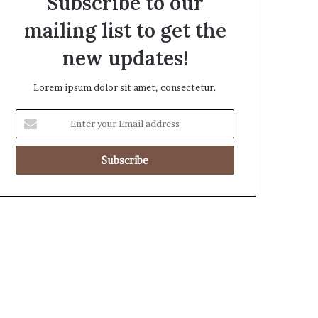
Subscribe to our
mailing list to get the
new updates!
Lorem ipsum dolor sit amet, consectetur.
E
n
t
e
r
y
o
u
r
E
m
a
i
l