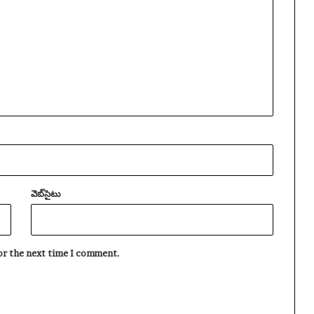
|
శి
లీం
ధ్రా
లు
వెబ్‌సైటు
for the next time I comment.