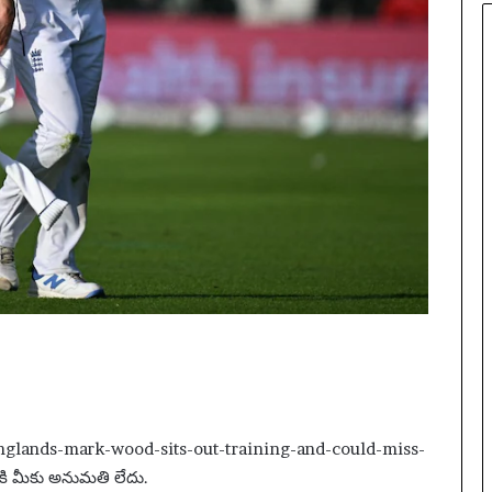
englands-mark-wood-sits-out-training-and-could-miss-
ి మీకు అనుమతి లేదు.