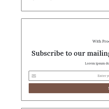
ి
ే
ధం
With Pro
Subscribe to our mailing
Lorem ipsum dol
E
n
t
e
r
y
o
u