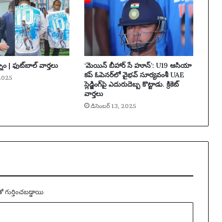
లు
శి
లీం
ధ్రా
ల
యొ
నం | ఫుట్‌బాల్ వార్తలు
‘మెయిన్ బీహార్ సే హూన్’: U19 ఆసియా
క్క
కప్ ఓపెనర్‌లో వైభవ్ సూర్యవంశీ UAE
అ
 2025
స్లెడ్జింగ్‌పై ఎదురుదెబ్బ కొట్టాడు. క్రికెట్
ద్భు
వార్తలు
త
డిసెంబర్ 13, 2025
మై
న
సా
మ
ర్థ్యా
న్ని
అ
న్వే
షిం
తో గుర్తించబడ్డాయి
చా
రు