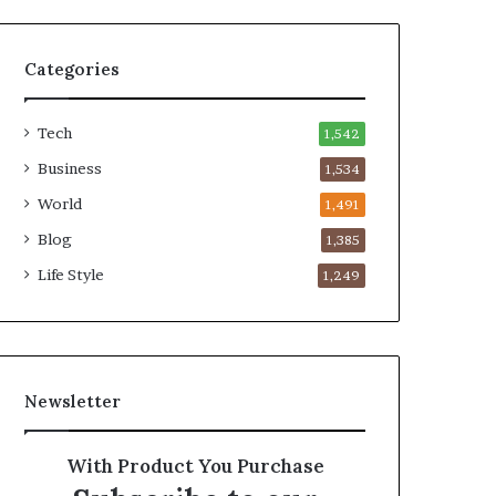
Categories
Tech
1,542
Business
1,534
World
1,491
Blog
1,385
Life Style
1,249
Newsletter
With Product You Purchase