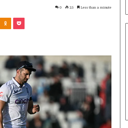
0
25
Less than a minute
Odnoklassniki
Pocket
యా
క్సె
స్
ప
రి
మి
ఇండియా టూర్ 2025:
తం
గరాలు, వేదికలు
చే
ఘటనలు | ఫుట్‌బాల్
డిసెంబర్ 13, 2025
య
యాక్సెస్ పరిమితం చేయబడింది
బ
డిం
ది