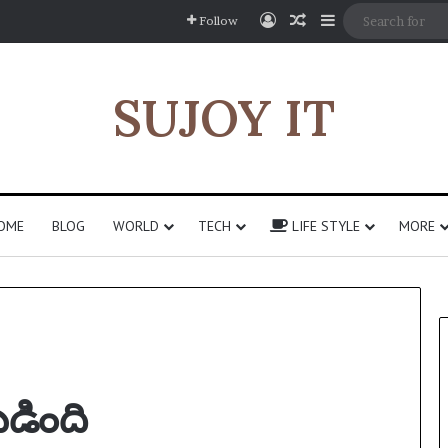
Log In
Random Article
Sidebar
Follow
SUJOY IT
OME
BLOG
WORLD
TECH
LIFE STYLE
MORE
బడింది