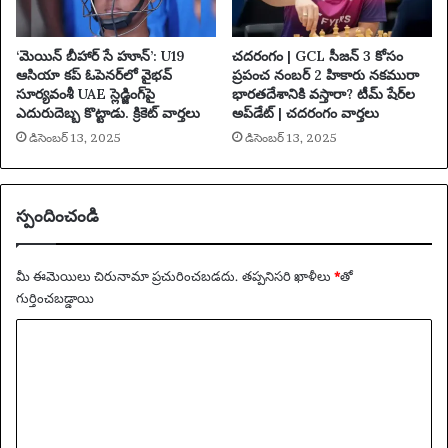
తి
చెం
దిం
‘మెయిన్ బీహార్ సే హూన్’: U19
చదరంగం | GCL సీజన్ 3 కోసం
ది
ఆసియా కప్ ఓపెనర్‌లో వైభవ్
ప్రపంచ నంబర్ 2 హికారు నకమురా
సూర్యవంశీ UAE స్లెడ్జింగ్‌పై
భారతదేశానికి వస్తారా? టీమ్ షేర్‌ల
|
ఎదురుదెబ్బ కొట్టాడు. క్రికెట్ వార్తలు
అప్‌డేట్ | చదరంగం వార్తలు
ఉ
క్రె
డిసెంబర్ 13, 2025
డిసెంబర్ 13, 2025
యి
న్
స్పందించండి
మీ ఈమెయిలు చిరునామా ప్రచురించబడదు.
తప్పనిసరి ఖాళీలు
*
‌తో
గుర్తించబడ్డాయి
వ్యా
ఖ్య
*