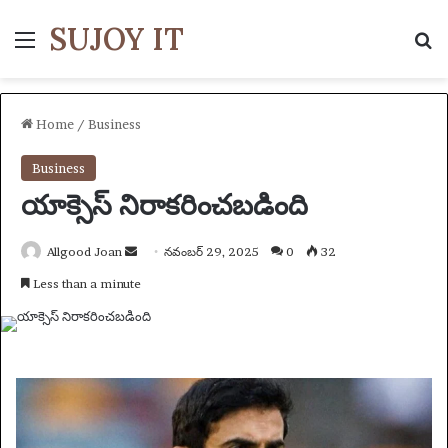
SUJOY IT
Menu
S
Home
/
Business
Business
యాక్సెస్ నిరాకరించబడింది
Allgood Joan
S
నవంబర్ 29, 2025
0
32
e
Less than a minute
n
d
a
n
e
m
a