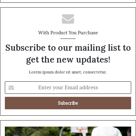
With Product You Purchase
Subscribe to our mailing list to
get the new updates!
Lorem ipsum dolor sit amet, consectetur.
E
n
t
e
r
y
o
u
మె
r