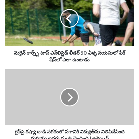
రై
E
న్
m
కా
a
ర్ప్స్
i
టా
l
ప్
a
ఎ
d
న్‌
d
లి
మెరైన్ కార్ప్స్ టాప్ ఎన్‌లిస్టెడ్ లీడర్ 50 ఏళ్ళ వయసులో పీక్
r
స్టె
షేప్‌లో ఎలా ఉంటాడు
e
డ్
s
లీ
కై
s
డ
వ్‌
ర్
పై
5
ర
0
ష్యా
ఏ
దా
ళ్ళ
డి
వ
న
య
గ
సు
రం
కైవ్‌పై రష్యా దాడి నగరంలో సగానికి విద్యుత్‌ను నిలిపివేసింది
లో
లో
మరియు ఇద్దరు మృతి చెందింది | ఉక్రెయిన్