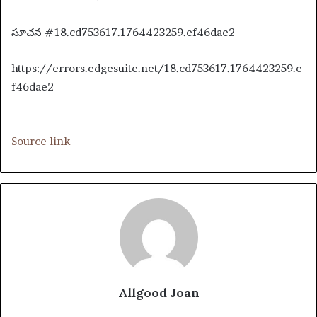
సూచన #18.cd753617.1764423259.ef46dae2
https://errors.edgesuite.net/18.cd753617.1764423259.e
f46dae2
Source link
Allgood Joan