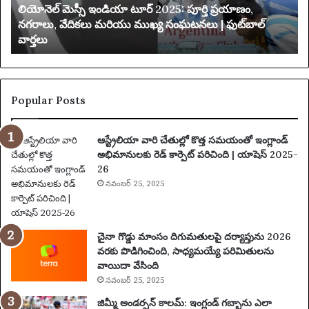
లియోనెల్ మెస్సీ ఇండియా టూర్ 2025: పూర్తి ప్రయాణం,
డి
చే
నగరాలు, వేదికలు మరియు ముఖ్య సంఘటనలు | ఫుట్‌బాల్
యా
వార్తలు
టూ
బ
ర్
డి
2
ది
0
2
Popular Posts
5
:
ఆస్ట్రేలియా వారి చేతుల్లో కొత్త సమయంతో ఇంగ్లాండ్
పూ
అభిమానులకు రెడ్ కార్పెట్ పరిచింది | యాషెస్ 2025-
ర్తి
26
ప్ర
యా
నవంబర్ 25, 2025
ణం
,
న
చైనా గొడ్డు మాంసం దిగుమతులపై దర్యాప్తును 2026
గ
వరకు పొడిగించింది, సాధ్యమయ్యే పరిమితులను
రా
వాయిదా వేసింది
లు
నవంబర్ 25, 2025
,
వే
జిమ్మీ అండర్సన్ కాలమ్: ఇంగ్లండ్ గబ్బాను ఎలా