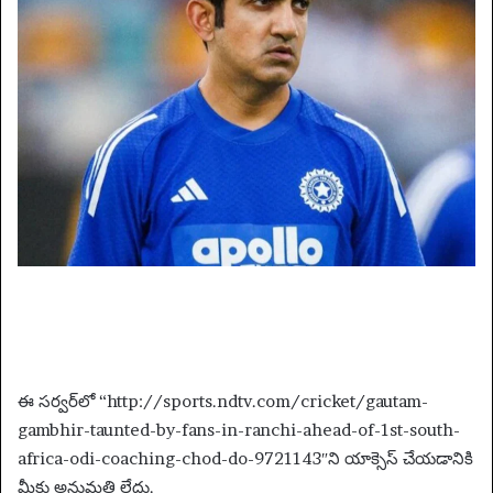
i
l
ఈ సర్వర్‌లో “http://sports.ndtv.com/cricket/gautam-
gambhir-taunted-by-fans-in-ranchi-ahead-of-1st-south-
africa-odi-coaching-chod-do-9721143″ని యాక్సెస్ చేయడానికి
మీకు అనుమతి లేదు.