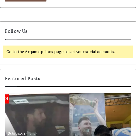
Follow Us
Go to the Arqam options page to set your social accounts.
Featured Posts
లి
య
యో
క్సె
నె
స్
ల్
ప
మె
రి
స్సీ
మి
ఇం
డిసెంబర్ 13, 2025
త