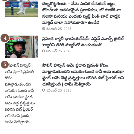
ది
దెబ్బకొట్టగలదు – నేను ఎంపిక చేసుకునే జట్టు,
క
బౌలర్‌లకు అవసరమైన ప్రణాళికలు, జో రూట్‌కి నా
లు
సలహా మరియు ఎందుకు స్నబ్డ్ పింక్-బాల్ వార్మప్
మ
మ్యాచ్ చాలా సహాయకారిగా ఉండేది
రి
నవంబర్ 25, 2025
యు
ప్రపంచ ర్యాలీ ఛాంపియన్‌షిప్: ఎఫ్లిన్ ఎవాన్స్ టైటిల్
ము
‘ర్యాలీని తిరిగి మ్యాప్‌లో ఉంచుతుంది’
ఖ్య
నవంబర్ 25, 2025
సం
ఘ
పౌలిన్ హాన్సన్ ఆమె ప్రధాన స్రవంతి కోసం
ట
మాట్లాడుతుందని అనుకుంటుంది కానీ ఆమె బురఖా
న
స్టంట్ ఆమె చెడ్డ ప్రవృత్తులు కలిగిన బిట్ ప్లేయర్ అని
లు
చూపిస్తుంది | టామ్ మెక్‌ల్రాయ్
|
ఫు
నవంబర్ 25, 2025
ట్‌
బా
ల్
వా
ర్త
లు