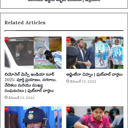
పీ
స
క్
గా
షే
ని
Related Articles
ప్‌
కి
లో
వి
ఎ
ద్యు
లా
త్‌
ఉం
ను
టా
ని
డు
లి
పి
వే
లియోనెల్ మెస్సీ ఇండియా టూర్
అర్జెంటీనా చిహ్నం | ఫుట్‌బాల్ వార్తలు
సిం
2025: పూర్తి ప్రయాణం, నగరాలు,
డిసెంబర్ 13, 2025
ది
వేదికలు మరియు ముఖ్య
మ
సంఘటనలు | ఫుట్‌బాల్ వార్తలు
రి
డిసెంబర్ 13, 2025
యు
ఇ
ద్ద
రు
మృ