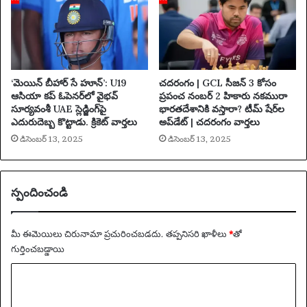
ల
పై
U
K
ఆం
క్ష
‘మెయిన్ బీహార్ సే హూన్’: U19
చదరంగం | GCL సీజన్ 3 కోసం
లు
ఆసియా కప్ ఓపెనర్‌లో వైభవ్
ప్రపంచ నంబర్ 2 హికారు నకమురా
సూర్యవంశీ UAE స్లెడ్జింగ్‌పై
భారతదేశానికి వస్తారా? టీమ్ షేర్‌ల
వి
ఎదురుదెబ్బ కొట్టాడు. క్రికెట్ వార్తలు
అప్‌డేట్ | చదరంగం వార్తలు
ధిం
చిం
డిసెంబర్ 13, 2025
డిసెంబర్ 13, 2025
ది
|
సూ
స్పందించండి
డా
న్
మీ ఈమెయిలు చిరునామా ప్రచురించబడదు.
తప్పనిసరి ఖాళీలు
*
‌తో
గుర్తించబడ్డాయి
వ్యా
ఖ్య