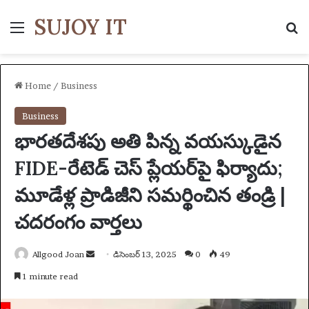
SUJOY IT
Menu
S
Home
/
Business
Business
భారతదేశపు అతి పిన్న వయస్కుడైన
FIDE-రేటెడ్ చెస్ ప్లేయర్‌పై ఫిర్యాదు;
మూడేళ్ల ప్రాడిజీని సమర్థించిన తండ్రి |
చదరంగం వార్తలు
Allgood Joan
S
డిసెంబర్ 13, 2025
0
49
e
1 minute read
n
d