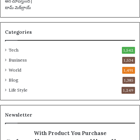
వా
ర్త
లు
Categories
Tech
1,542
Business
1,534
World
1,491
Blog
1,385
Life Style
1,249
Newsletter
With Product You Purchase