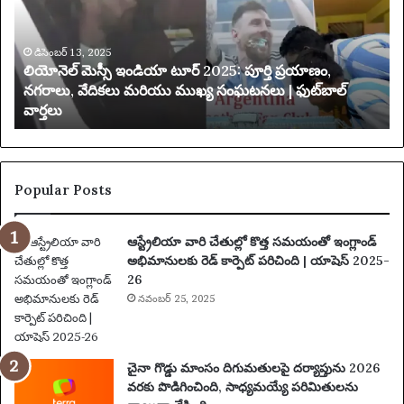
మె
రి
స్సీ
మి
ఇం
డిసెంబర్ 13, 2025
త
లియోనెల్ మెస్సీ ఇండియా టూర్ 2025: పూర్తి ప్రయాణం,
డి
చే
నగరాలు, వేదికలు మరియు ముఖ్య సంఘటనలు | ఫుట్‌బాల్
యా
వార్తలు
టూ
బ
ర్
డి
2
ది
0
2
Popular Posts
5
:
ఆస్ట్రేలియా వారి చేతుల్లో కొత్త సమయంతో ఇంగ్లాండ్
పూ
అభిమానులకు రెడ్ కార్పెట్ పరిచింది | యాషెస్ 2025-
ర్తి
26
ప్ర
యా
నవంబర్ 25, 2025
ణం
,
న
చైనా గొడ్డు మాంసం దిగుమతులపై దర్యాప్తును 2026
గ
వరకు పొడిగించింది, సాధ్యమయ్యే పరిమితులను
రా