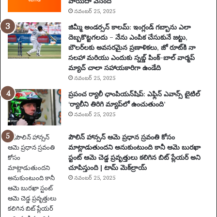
వాయిదా వేసింది
లు
నవంబర్ 25, 2025
,
వే
జిమ్మీ అండర్సన్ కాలమ్: ఇంగ్లండ్ గబ్బాను ఎలా
ది
దెబ్బకొట్టగలదు – నేను ఎంపిక చేసుకునే జట్టు,
క
బౌలర్‌లకు అవసరమైన ప్రణాళికలు, జో రూట్‌కి నా
లు
సలహా మరియు ఎందుకు స్నబ్డ్ పింక్-బాల్ వార్మప్
మ
మ్యాచ్ చాలా సహాయకారిగా ఉండేది
రి
నవంబర్ 25, 2025
యు
ప్రపంచ ర్యాలీ ఛాంపియన్‌షిప్: ఎఫ్లిన్ ఎవాన్స్ టైటిల్
ము
‘ర్యాలీని తిరిగి మ్యాప్‌లో ఉంచుతుంది’
ఖ్య
నవంబర్ 25, 2025
సం
ఘ
పౌలిన్ హాన్సన్ ఆమె ప్రధాన స్రవంతి కోసం
ట
మాట్లాడుతుందని అనుకుంటుంది కానీ ఆమె బురఖా
న
స్టంట్ ఆమె చెడ్డ ప్రవృత్తులు కలిగిన బిట్ ప్లేయర్ అని
లు
చూపిస్తుంది | టామ్ మెక్‌ల్రాయ్
|
ఫు
నవంబర్ 25, 2025
ట్‌
బా
ల్