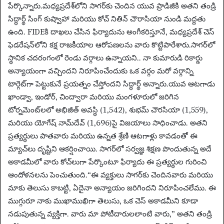
పేర్కొన్నారు.
మధ్యప్రదేశ్‌లోని సాగర్‌కు చెందిన యువ ప్రాడిజీకి అతని తండ్రి
సిద్ధార్థ్ సింగ్ కుష్వాహా మరియు కోచ్ నితిన్ చౌరాసియా నుండి మద్దతు
ఉంది.
FIDEకి దాఖలు చేసిన ఫిర్యాదును అంగీకరిస్తూనే, మధ్యప్రదేశ్ చెస్
ఫెడరేషన్‌లోని కక్ష రాజకీయాల ఆరోపణలను వారు కొట్టిపారేశారు.
సాగర్‌లో
స్థానిక చదరంగంలో రెండు వర్గాలు ఉన్నాయని.. నా కుమారుడి రికార్డు
అన్యాయంగా వచ్చిందని నిరూపించేందుకు ఒక వర్గం మరో వర్గాన్ని
టార్గెట్‌గా పెట్టుకునే ప్రయత్నం చేస్తోందని సిద్ధార్థ్‌ అన్నారు.
యువ ఆటగాడు
ఖాండ్వా, ఇండోర్, చింద్వారా మరియు మంగళూరులో జరిగిన
టోర్నమెంట్‌లలో అభిజీత్ అవస్థి (1,542), శుభమ్ చౌరసియా (1,559),
మరియు యోగేష్ నామ్‌దేవ్ (1,696)పై విజయాలు సాధించాడు.
అతని
ప్రత్యర్థులు పాతవారు మరియు ఉన్నత శ్రేణి ఆటగాళ్లు కావడంతో ఈ
మ్యాచ్‌లు దృష్టిని ఆకర్షించాయి. సాగర్‌లో సర్వజ్ఞ శిక్షణ పొందుతున్న అదే
అకాడమీలో వారు కోచ్‌లుగా పేర్కొంటూ ఫిర్యాదు ఈ ప్రత్యర్థుల గురించి
ఆందోళనలను పెంచుతుంది.
“ఈ వ్యక్తులు సాగర్‌కు చెందినవారు మరియు
మాకు తెలుసు కాబట్టి, ఏదైనా అన్యాయం జరిగిందని నిరూపించలేము. ఈ
ముగ్గురూ నాకు ముఖాముఖిగా తెలుసు, ఒక చెస్ అకాడమీని కూడా
నడుపుతున్న వ్యక్తిగా. వారు మా పోటీదారులలాంటి వారు,” అతని తండ్రి