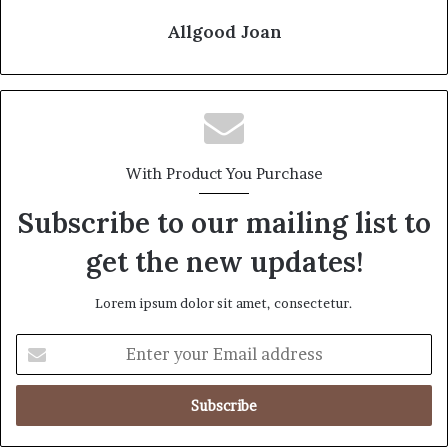
Allgood Joan
With Product You Purchase
Subscribe to our mailing list to
get the new updates!
Lorem ipsum dolor sit amet, consectetur.
E
n
t
e
r