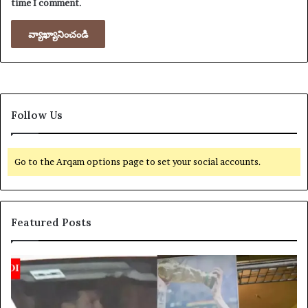
time I comment.
Follow Us
Go to the Arqam options page to set your social accounts.
Featured Posts
లి
య
యో
క్సె
నె
స్
ల్
ప