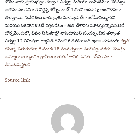
జోడించారు.
ప్రారంభ డ్రా తర్వాత సర్వజ్ఞ మరియు నామ్‌దేవ్‌లు చేరినట్లు
ఆరోపించబడిన ఒక నిర్దిష్ట టోర్నమెంట్ గురించి అదనపు ఆందోళనలు
తలెత్తాయి.
నివేదికలు వారు డ్రాకు మాన్యువల్‌గా జోడించబడ్డారని
మరియు ఒకదానికొకటి వ్యతిరేకంగా జత చేశారని సూచిస్తున్నాయి.
అదే
టోర్నమెంట్‌లో, చివరి నిమిషాల్లో వాష్‌రూమ్‌ని సందర్శించిన తర్వాత
సర్వజ్ఞ 10 నిమిషాల ర్యాపిడ్ గేమ్‌లో ఓడిపోయింది.
ఇంకా చదవండి:
‘క్వీన్’
యొక్క పెరుగుదల: 8 నుండి 18 సంవత్సరాల వయస్సు వరకు, మొత్తం
అమ్మాయిల బృందం గ్రామీణ భారతదేశానికి ఉచిత చెస్‌ను ఎలా
తీసుకువస్తోంది
Source link