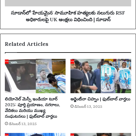
చే
న
ఆ
'
సూడాన్‌లో 'హేయమైన' సామూహిక హత్యలకు నలుగురు RSF
రో
సా
అధికారులపై UK ఆంక్షలు విధించింది | సూడాన్
గ్య
మూ
ప్ర
హి
ణా
క
Related Articles
ళి
హ
క
త్య
ను
ల
వి
కు
డు
న
ద
లు
ల
గు
చే
రు
స్తుం
R
లియోనెల్ మెస్సీ ఇండియా టూర్
అర్జెంటీనా చిహ్నం | ఫుట్‌బాల్ వార్తలు
ది
S
2025: పూర్తి ప్రయాణం, నగరాలు,
డిసెంబర్ 13, 2025
F
వేదికలు మరియు ముఖ్య
అ
సంఘటనలు | ఫుట్‌బాల్ వార్తలు
ధి
డిసెంబర్ 13, 2025
కా
రు