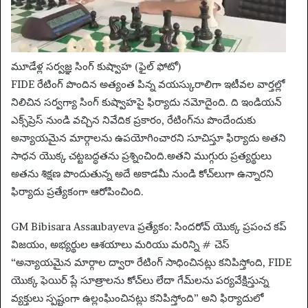
మూడేళ్ల సర్వజ్ఞ సింగ్ కుష్వాహ (ఫైల్ ఫోటో)
FIDE రేటింగ్ పొందిన అత్యంత పిన్న వయస్కురాలిగా ఇటీవల వార్తల్లో
నిలిచిన సర్వగ్యా సింగ్ కుష్వాహపై ఫిర్యాదు నమోదైంది. ది ఇండియన్
ఎక్స్‌ప్రెస్ నుండి వచ్చిన నివేదిక ప్రకారం, రేటింగ్‌ను పొందేందుకు
అన్యాయమైన మార్గాలను ఉపయోగించారని సూచిస్తూ ఫిర్యాదు అతని
సాధన యొక్క చట్టబద్ధతను ప్రశ్నించింది.
అతని ముగ్గురు ప్రత్యర్థులు
అతను శిక్షణ పొందుతున్న అదే అకాడమీ నుండి కోచ్‌లుగా ఉన్నారని
ఫిర్యాదు ప్రత్యేకంగా ఆరోపించింది.
GM Bibisara Assaubayeva ప్రత్యేకం: సిందరోవ్ యొక్క ప్రపంచ కప్
విజయం, అభ్యర్థుల ఆశయాలు మరియు మరిన్ని # చెస్
“అన్యాయమైన మార్గాల ద్వారా రేటింగ్ సాధించినట్లు కనిపిస్తోంది, FIDE
యొక్క ఫెయిర్ ప్లే సూత్రాలను కోచ్‌లు లేదా గేమ్‌లను పర్యవేక్షిస్తున్న
వ్యక్తులు స్పష్టంగా ఉల్లంఘించినట్లు కనిపిస్తోంది” అని ఫిర్యాదులో