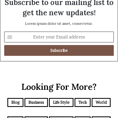
Subscribe to our mailing list to
get the new updates!
Lorem ipsum dolor sit amet, consectetur.
E
n
t
e
r
y
o
u
r
Looking For More?
E
m
a
i
Blog
Business
Life Style
Tech
World
l
a
d