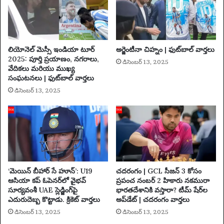
ని
ట్టిం
$
గ్
1
సై
1
ట్‌
మి
లియోనెల్ మెస్సీ ఇండియా టూర్
అర్జెంటీనా చిహ్నం | ఫుట్‌బాల్ వార్తలు
లు
లి
2025: పూర్తి ప్రయాణం, నగరాలు,
డిసెంబర్ 13, 2025
మ
య
వేదికలు మరియు ముఖ్య
రి
న్ల
సంఘటనలు | ఫుట్‌బాల్ వార్తలు
యు
నుం
డిసెంబర్ 13, 2025
ప్రో
డి
మో
మో
లు
సం
చే
సి
నం
దు
కు
‘మెయిన్ బీహార్ సే హూన్’: U19
చదరంగం | GCL సీజన్ 3 కోసం
దో
ఆసియా కప్ ఓపెనర్‌లో వైభవ్
ప్రపంచ నంబర్ 2 హికారు నకమురా
సూర్యవంశీ UAE స్లెడ్జింగ్‌పై
భారతదేశానికి వస్తారా? టీమ్ షేర్‌ల
షి
ఎదురుదెబ్బ కొట్టాడు. క్రికెట్ వార్తలు
అప్‌డేట్ | చదరంగం వార్తలు
గా
తే
డిసెంబర్ 13, 2025
డిసెంబర్ 13, 2025
లిం