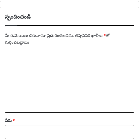
ది
|
స్పందించండి
U
S
టె
మీ ఈమెయిలు చిరునామా ప్రచురించబడదు.
తప్పనిసరి ఖాళీలు
*
‌తో
లి
గుర్తించబడ్డాయి
వి
జ
వ్యా
న్
ఖ్య
*
పేరు
*