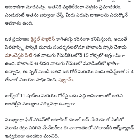
ఆటగాడిగా మారవచ్చు. అతనికి వ్యతిరేకంగా వెళ్లడం ప్రమాదకరం,
ఎందుకంటే అతను బట్వాడా చేస్తే, మీరు ఎరుపు బాణాలను ఎదుర్కొనే
అవకాశం ఉంది.
ఒక ప్రయాణం
క్రిస్టల్ ప్యాలెస్
కాగితంపై కఠినంగా కనిపిస్తుంది, అయితే
సెల్‌హర్స్ట్ పార్క్‌కి మూడు సందర్శనలలోనూ హాలాండ్ స్కోర్ చేశాడు
మాంచెస్టర్ సిటీ
గత నాలుగు గేమ్‌వీక్‌లలోనే 15 గోల్స్‌లో అగ్రగామిగా
ఉంది. హాలాండ్ ఆ చివరి నాలుగు గేమ్‌లలో మూడింటిలో ఖాళీగా
ఉన్నాడు, ఈ స్పెల్ నుండి అతని ఒక గోల్ మరియు రెండు అసిస్ట్‌లతో 5-4
తేడాతో విజయం సాధించింది.
ఫుల్హామ్
.
బాక్స్‌లో 11 షాట్‌లు మరియు గోల్‌పై ఐదు పెద్ద అవకాశాలతో అతని
అంతర్లీన సంఖ్యలు ఎక్కువగా ఉన్నాయి.
ముఖ్యంగా ఫిల్ ఫోడెన్‌తో అటాకింగ్ డబుల్ అప్ చేయడంతో సిటీలో
మూడు రెట్లు పెరిగిన మేనేజర్‌లు ఈ వారాంతంలో హాలాండ్‌కి ఆర్మ్‌బ్యాండ్
ఇవ్వకుండా ఉండటం మంచిది.