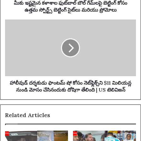
d
ల
మీకు ఇష్టమైన కళాశాల ఫుట్‌బాల్ బౌల్ గేమ్‌లపై బెట్టింగ్ కోసం
r
ఫు
ఉత్తమ స్పోర్ట్స్ బెట్టింగ్ సైట్‌లు మరియు ప్రోమోలు
e
ట్‌
s
బా
హా
s
ల్
లీ
బౌ
వు
ల్
డ్
గే
ద
మ్‌
ర్శ
ల
కు
పై
డు
బె
ఫాం
ట్టిం
ట
హాలీవుడ్ దర్శకుడు ఫాంటమ్ షో కోసం నెట్‌ఫ్లిక్స్‌ని $11 మిలియన్ల
గ్
మ్
నుండి మోసం చేసినందుకు దోషిగా తేలింది | US టెలివిజన్
కో
షో
సం
కో
ఉ
సం
Related Articles
త్త
నె
మ
ట్‌
స్పో
ఫ్లి
ర్ట్స్
క్స్‌
బె