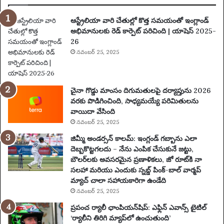
5
:
ఆస్ట్రేలియా వారి చేతుల్లో కొత్త సమయంతో ఇంగ్లాండ్
పూ
అభిమానులకు రెడ్ కార్పెట్ పరిచింది | యాషెస్ 2025-
ర్తి
26
ప్ర
యా
నవంబర్ 25, 2025
ణం
,
న
చైనా గొడ్డు మాంసం దిగుమతులపై దర్యాప్తును 2026
గ
వరకు పొడిగించింది, సాధ్యమయ్యే పరిమితులను
రా
వాయిదా వేసింది
లు
నవంబర్ 25, 2025
,
వే
జిమ్మీ అండర్సన్ కాలమ్: ఇంగ్లండ్ గబ్బాను ఎలా
ది
దెబ్బకొట్టగలదు – నేను ఎంపిక చేసుకునే జట్టు,
క
బౌలర్‌లకు అవసరమైన ప్రణాళికలు, జో రూట్‌కి నా
లు
సలహా మరియు ఎందుకు స్నబ్డ్ పింక్-బాల్ వార్మప్
మ
మ్యాచ్ చాలా సహాయకారిగా ఉండేది
రి
నవంబర్ 25, 2025
యు
ప్రపంచ ర్యాలీ ఛాంపియన్‌షిప్: ఎఫ్లిన్ ఎవాన్స్ టైటిల్
ము
‘ర్యాలీని తిరిగి మ్యాప్‌లో ఉంచుతుంది’
ఖ్య