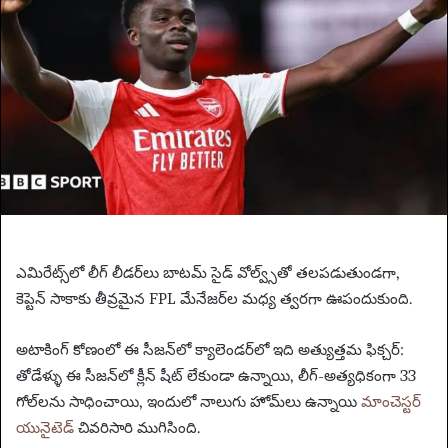
n
e
m
a
i
l
ఎమిరేట్స్‌లో లీగ్ లీడర్‌లు బాటమ్ సైడ్ వోల్వ్స్‌తో తలపడుతుండగా,
కెప్టెన్ సాకాకు తీవ్రమైన FPL మేనేజర్‌ల మధ్య త్వరగా ఊపందుకుంది.
అటాకింగ్ కోణంలో ఈ సీజన్‌లో క్యాలెండర్‌లో ఇది అత్యుత్తమ ఫిక్చర్:
తోడేళ్ళు ఈ సీజన్‌లో క్లీన్ షీట్ లేకుండా ఉన్నాయి, లీగ్-అత్యధికంగా 33
గోల్‌లను సాధించాయి, ఇందులో నాలుగు హోమ్‌లు ఉన్నాయి
మాంచెస్టర్
యునైటెడ్
చివరిసారి ముగిసింది.