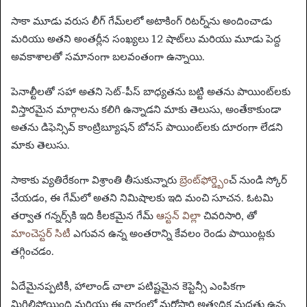
సాకా మూడు వరుస లీగ్ గేమ్‌లలో అటాకింగ్ రిటర్న్‌ను అందించాడు
మరియు అతని అంతర్లీన సంఖ్యలు 12 షాట్‌లు మరియు మూడు పెద్ద
అవకాశాలతో సమానంగా బలవంతంగా ఉన్నాయి.
పెనాల్టీలతో సహా అతని సెట్-పీస్ బాధ్యతను బట్టి అతను పాయింట్‌లకు
విస్తారమైన మార్గాలను కలిగి ఉన్నాడని మాకు తెలుసు, అంతేకాకుండా
అతను డిఫెన్సివ్ కాంట్రిబ్యూషన్ బోనస్ పాయింట్‌లకు దూరంగా లేడని
మాకు తెలుసు.
సాకాకు వ్యతిరేకంగా విశ్రాంతి తీసుకున్నారు
బ్రెంట్‌ఫోర్డ్
బెంచ్ నుండి స్కోర్
చేయడం, ఈ గేమ్‌లో అతని నిమిషాలకు ఇది మంచి సూచన. ఓటమి
తర్వాత గన్నర్స్‌కి ఇది కీలకమైన గేమ్
ఆస్టన్ విల్లా
చివరిసారి, తో
మాంచెస్టర్ సిటీ
ఎగువన ఉన్న అంతరాన్ని కేవలం రెండు పాయింట్లకు
తగ్గించడం.
ఏదేమైనప్పటికీ, హాలాండ్ చాలా పటిష్టమైన కెప్టెన్సీ ఎంపికగా
మిగిలిపోయింది మరియు ఈ వారంలో మరోసారి అత్యధిక మద్దతు ఉన్న