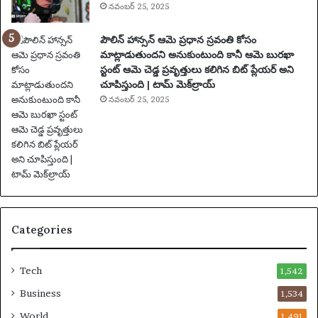
నవంబర్ 25, 2025
సం
ఘ
పౌలిన్ హాన్సన్ ఆమె ప్రధాన స్రవంతి కోసం
ట
మాట్లాడుతుందని అనుకుంటుంది కానీ ఆమె బురఖా
న
స్టంట్ ఆమె చెడ్డ ప్రవృత్తులు కలిగిన బిట్ ప్లేయర్ అని
లు
చూపిస్తుంది | టామ్ మెక్‌ల్రాయ్
|
ఫు
నవంబర్ 25, 2025
ట్‌
బా
ల్
వా
ర్త
లు
Categories
Tech
1,542
Business
1,534
World
1,491