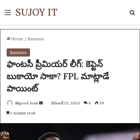
SUJOY IT
Menu
S
Home
/
Business
Business
ఫాంటసీ ప్రీమియర్ లీగ్: కెప్టెన్
బుకాయో సాకా? FPL మాట్లాడే
పాయింట్
Allgood Joan
S
డిసెంబర్ 13, 2025
0
39
e
1 minute read
n
d
a