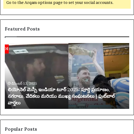
Go to the Arqam options page to set your social accounts.
Featured Posts
లి
య
యో
క్సె
నె
స్
ల్
ప
మె
రి
స్సీ
మి
ఇం
డిసెంబర్ 13, 2025
త
లియోనెల్ మెస్సీ ఇండియా టూర్ 2025: పూర్తి ప్రయాణం,
డి
చే
నగరాలు, వేదికలు మరియు ముఖ్య సంఘటనలు | ఫుట్‌బాల్
యా
వార్తలు
టూ
బ
ర్
డి
2
ది
0
2
Popular Posts