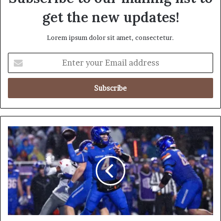
get the new updates!
Lorem ipsum dolor sit amet, consectetur.
E
n
t
e
r
y
o
u
మీ
r
కు
E
ఇ
m
ష్ట
a
మై
i
న
l
క
a
ళా
d
శా