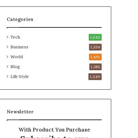
Categories
Tech
1,542
Business
1,534
World
1,491
Blog
1,385
Life Style
1,249
Newsletter
With Product You Purchase