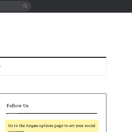
Search
for
Follow Us
Go to the Arqam options page to set your social
accounts.