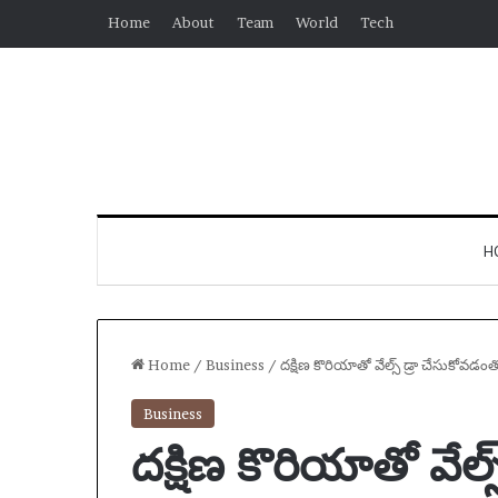
Home
About
Team
World
Tech
H
Home
/
Business
/
దక్షిణ కొరియాతో వేల్స్ డ్రా చేసుకోవడం
Business
దక్షిణ కొరియాతో వేల్