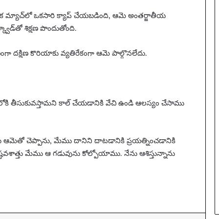
జ
హపూర్వక మ్యాచ్‌లో ఒకసారి క్యాప్ చేయబడింది, ఆమె అంతర్జాతీయ
మై
క్వాడ్‌తో శిక్షణ పొందుతోంది.
న
ప
రీ
దక్షిణ కొరియాకు వ్యతిరేకంగా ఆమె పాల్గొనలేదు.
క్ష
ఇం
కా
రా
వ
టులోకి తీసుకువస్తామని కాల్ చేయడానికి వేచి ఉండి ఆలస్యం చేసాము
ల
సి
ఉం
 ఆమెతో చెప్పాను, మేము దానిని దాటడానికి ప్రయత్నించడానికి
ది
టవశాత్తు మేము ఆ గడువును కోల్పోయాము. నేను ఆశిస్తున్నాను
|
సో
ష
ల్
మీ
డి
యా