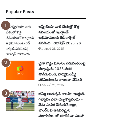
2
5
Popular Posts
:
పూ
ర్తి
ఆస్ట్రేలియా వారి చేతుల్లో కొత్త
ప్ర
సమయంతో ఇంగ్లాండ్
యా
అభిమానులకు రెడ్ కార్పెట్
ణం
పరిచింది | యాషెస్ 2025-26
,
నవంబర్ 25, 2025
న
గ
రా
చైనా గొడ్డు మాంసం దిగుమతులపై
లు
దర్యాప్తును 2026 వరకు
,
పొడిగించింది, సాధ్యమయ్యే
వే
పరిమితులను వాయిదా వేసింది
ది
నవంబర్ 25, 2025
క
జిమ్మీ అండర్సన్ కాలమ్: ఇంగ్లండ్
లు
గబ్బాను ఎలా దెబ్బకొట్టగలదు –
మ
నేను ఎంపిక చేసుకునే జట్టు,
రి
బౌలర్‌లకు అవసరమైన
యు
ప్రణాళికలు, జో రూట్‌కి నా సలహా
ము