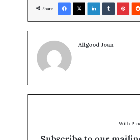
Facebook
X
LinkedIn
Tumblr
Pinterest
Share
Allgood Joan
With Pro
Subscribe to our mailing