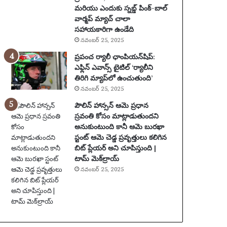
మరియు ఎందుకు స్నబ్డ్ పింక్-బాల్
ఖ్య
వార్మప్ మ్యాచ్ చాలా
సం
సహాయకారిగా ఉండేది
ఘ
నవంబర్ 25, 2025
ట
న
ప్రపంచ ర్యాలీ ఛాంపియన్‌షిప్:
లు
ఎఫ్లిన్ ఎవాన్స్ టైటిల్ ‘ర్యాలీని
|
తిరిగి మ్యాప్‌లో ఉంచుతుంది’
ఫు
నవంబర్ 25, 2025
ట్‌
పౌలిన్ హాన్సన్ ఆమె ప్రధాన
బా
స్రవంతి కోసం మాట్లాడుతుందని
ల్
అనుకుంటుంది కానీ ఆమె బురఖా
వా
స్టంట్ ఆమె చెడ్డ ప్రవృత్తులు కలిగిన
ర్త
బిట్ ప్లేయర్ అని చూపిస్తుంది |
లు
టామ్ మెక్‌ల్రాయ్
నవంబర్ 25, 2025