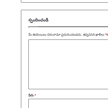
e
g
e
స్పందించండి
H
o
o
మీ ఈమెయిలు చిరునామా ప్రచురించబడదు.
తప్పనిసరి ఖాళీలు
*
‌
p
s
వ్యా
ఖ్య
*
పేరు
*