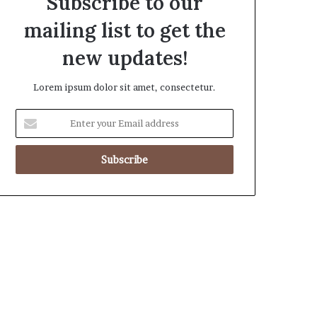
Subscribe to our
mailing list to get the
new updates!
Lorem ipsum dolor sit amet, consectetur.
E
n
t
e
r
y
o
u
r
E
m
a
i
l