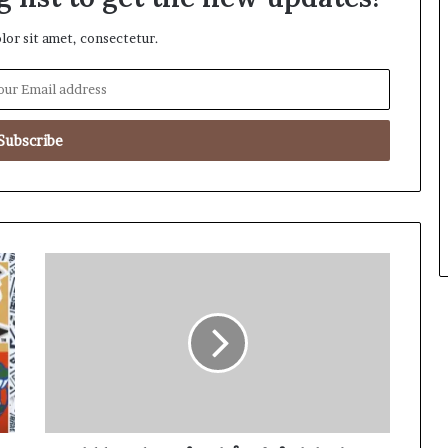
or sit amet, consectetur.
వ
ర
ద
ల
కా
ర
ణం
గా
శ్రీ