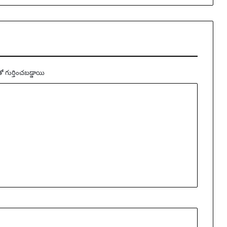
తో గుర్తించబడ్డాయి