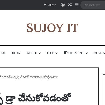
Log In
Random Article
Sidebar
Follow
SUJOY IT
OME
BLOG
WORLD
TECH
LIFE STYLE
MORE
తో రియాన్ విల్కిన్సన్ రూస్ అవకాశాన్ని కోల్పోయాడు
స్ డ్రా చేసుకోవడంతో