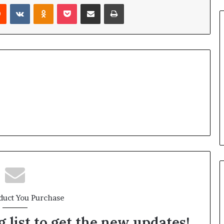
Reddit
VKontakte
Odnoklassniki
Pocket
Share via Email
Print
ని
షే
ధం
duct You Purchase
 list to get the new updates!