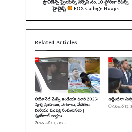
స్
ప్రొవిడెన్స్ ఫ్రైయర్స్ వర్సెస్ నం. 10 ఫ్లోరిడా గేటర్స్
e
నం
హైలైట్స్
FOX College Hoops
s
.
s
1
0
ఫ్లో
రి
Related Articles
డా
గే
ట
ర్స్
హై
లై
ట్స్
F
లియోనెల్ మెస్సీ ఇండియా టూర్ 2025:
అర్జెంటీనా చిహ్
O
పూర్తి ప్రయాణం, నగరాలు, వేదికలు
X
డిసెంబర్ 13,
మరియు ముఖ్య సంఘటనలు |
C
ఫుట్‌బాల్ వార్తలు
o
డిసెంబర్ 13, 2025
l
l