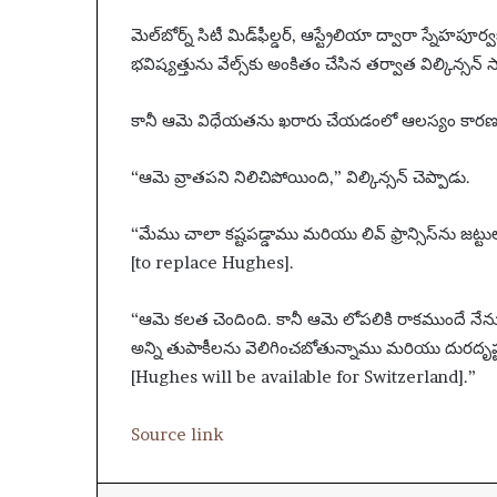
కొ
మెల్‌బోర్న్ సిటీ మిడ్‌ఫీల్డర్, ఆస్ట్రేలియా ద్వారా స్నే
త్త
భవిష్యత్తును వేల్స్‌కు అంకితం చేసిన తర్వాత విల్కిన్సన్ స్
ట్రా
క్‌
లు
కానీ ఆమె విధేయతను ఖరారు చేయడంలో ఆలస్యం కారణంగా 
|
సం
“ఆమె వ్రాతపని నిలిచిపోయింది,” విల్కిన్సన్ చెప్పాడు.
గీ
తం
“మేము చాలా కష్టపడ్డాము మరియు లివ్ ఫ్రాన్సిస్‌ను జట్
[to replace Hughes].
“ఆమె కలత చెందింది. కానీ ఆమె లోపలికి రాకముందే నేను
అన్ని తుపాకీలను వెలిగించబోతున్నాము మరియు దురదృష్
[Hughes will be available for Switzerland].”
Source link