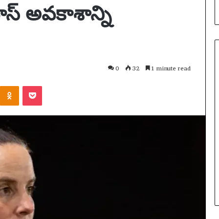
ూస్ అవకాశాన్ని
0
32
1 minute read
Odnoklassniki
Pocket
ఆ
స్ట్రే
లి
యా
డిసెంబర్ 13, 2025
యొ
ఆస్ట్రేలియా యొక్క సోషల్ మీడియా
క్క
నిషేధం కేవలం ఒక అడ్డంకితో
సో
చండి: అకోలైట్ యొక్క
ప్రారంభించబడింది – కానీ నిజమైన పరీక్ష
ష
లియా మరియు వారం
ఇంకా రావలసి ఉంది | సోషల్ మీడియా
ల్
్రాక్‌లు | సంగీతం
నిషేధం
మీ
డి
యా
ని