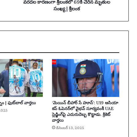
లం
వరదల కారణంగా శ్రీలంకలో 69కి చేరిన మృతుల
క
సంఖ్య | శ్రీలంక
లో
6
9
కి
చే
రి
న
మృ
తు
ల
సం
ఖ్య
|
శ్రీ
నం | ఫుట్‌బాల్ వార్తలు
‘మెయిన్ బీహార్ సే హూన్’: U19 ఆసియా
లం
కప్ ఓపెనర్‌లో వైభవ్ సూర్యవంశీ UAE
క
 2025
స్లెడ్జింగ్‌పై ఎదురుదెబ్బ కొట్టాడు. క్రికెట్
వార్తలు
డిసెంబర్ 13, 2025