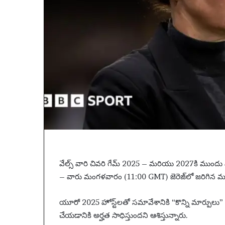
ట్
యొ
క్క
స్లో
-
బ
ర్న్
సై
కె
డె
లి
యా
మ
రి
యు
వా
వేల్స్ వారి చివరి గేమ్ 2025 – మరియు 2027కి ముందు వ
రం
– వారు మంగళవారం (11:00 GMT) జెరెజ్‌లో జరిగిన మరో స్
యొ
క్క
యూరో 2025 హోస్ట్‌లతో సమావేశానికి “కొన్ని మార్పులు” 
ఉ
త్త
చేయడానికి అర్హత సాధిస్తుందని ఆశిస్తున్నారు.
మ