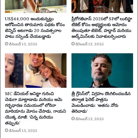
US$44,000 అందుకున్నట్లు
ప్రీరోగతివాస్ 2026లో SPలో లులిస్టా
ఆరోపించిన తారుమారు పథకం కోసం
టికెట్ కోసం అభ్యర్థులకు ఆమోదం
టెన్నిస్ ఆటగాడు 20 సంవత్సరాల
తెలుపుతూ టెబెట్, హద్దాద్ మరియు
పాటు సస్పెండ్ చేయబడ్డాడు
అల్క్‌మిన్‌లకు నివాళులర్పించారు
డిసెంబర్ 13, 2025
డిసెంబర్ 13, 2025
MC డేనియల్ అనిట్టా గురించి
త్రీ గ్రేసెస్‌లో, విగ్రహం దొంగిలించబడిన
చెడుగా మాట్లాడాడు మరియు ఆమె
తర్వాత ఫెరెట్ పాత్రను
గర్భధారణ సమయంలో లోరెనా
వెంబడించాడు: ‘అతను నోరు
మారియాను మోసం చేసాడు, గాయని
తెరిచాడు’
యొక్క మాజీ: ‘చిన్న మరియు
డిసెంబర్ 13, 2025
తప్పుడు’
డిసెంబర్ 13, 2025