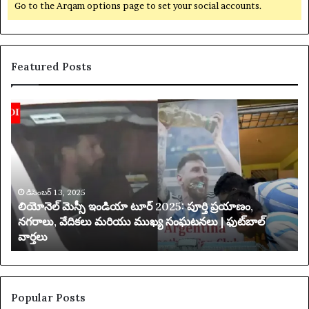
Go to the Arqam options page to set your social accounts.
Featured Posts
లి
య
యో
క్సె
నె
స్
ల్
ప
మె
రి
స్సీ
మి
ఇం
డిసెంబర్ 13, 2025
త
లియోనెల్ మెస్సీ ఇండియా టూర్ 2025: పూర్తి ప్రయాణం,
డి
చే
నగరాలు, వేదికలు మరియు ముఖ్య సంఘటనలు | ఫుట్‌బాల్
యా
వార్తలు
టూ
బ
ర్
డి
2
ది
0
2
Popular Posts