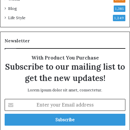
Blog
1,385
Life Style
1,249
Newsletter
With Product You Purchase
Subscribe to our mailing list to
get the new updates!
Lorem ipsum dolor sit amet, consectetur.
E
n
t
e
r