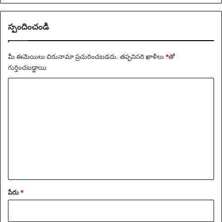
స్పందించండి
మీ ఈమెయిలు చిరునామా ప్రచురించబడదు.
తప్పనిసరి ఖాళీలు
*
‌తో
గుర్తించబడ్డాయి
వ్యా
ఖ్య
*
పేరు
*