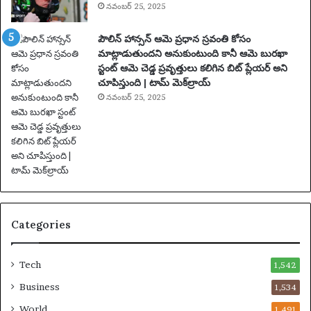
నవంబర్ 25, 2025
సం
ఘ
పౌలిన్ హాన్సన్ ఆమె ప్రధాన స్రవంతి కోసం
ట
మాట్లాడుతుందని అనుకుంటుంది కానీ ఆమె బురఖా
న
స్టంట్ ఆమె చెడ్డ ప్రవృత్తులు కలిగిన బిట్ ప్లేయర్ అని
లు
చూపిస్తుంది | టామ్ మెక్‌ల్రాయ్
|
ఫు
నవంబర్ 25, 2025
ట్‌
బా
ల్
వా
ర్త
లు
Categories
Tech
1,542
Business
1,534
World
1,491