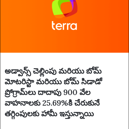
n
e
m
a
i
l
అడ్వాన్స్ చెల్లింపు మరియు బోమ్
మోటరిస్టా మరియు బోమ్ సిడాడో
ప్రోగ్రామ్‌లు దాదాపు 900 వేల
వాహనాలకు 25.69%కి చేరుకునే
తగ్గింపులకు హామీ ఇస్తున్నాయి