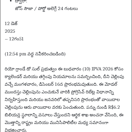
ద్వారా:
జోస్ సౌజా / పోర్టో అలెగ్రే 24 గంటలు
12 డెజ్
2025
– 12గం51
(12:54 pm వద్ద నవీకరించబడింది)
రియో గ్రాండే డో సుల్ ప్రభుత్వం ఈ బుధవారం (10) IPVA 2026 కోసం
క్యాలెండర్ మరియు తగ్గింపు నియమాలను సమర్పించింది, దీని చెల్లింపు
వచ్చే మంగళవారం, డిసెంబర్ 16న ప్రారంభమవుతుంది. ఈ మోడల్
ముందస్తు చెల్లింపును ఎంచుకునే వారికి ప్రోగ్రెసివ్ రిబేట్ల విధానాన్ని
నిర్వహిస్తుంది మరియు జనవరిలో తప్పనిసరి ప్రారంభంతో వాయిదాల
చెల్లింపును ఆరు వాయిదాల వరకు పెంచుతుంది. పన్ను నుండి R$6.2
బిలియన్ల స్థూలాన్ని వసూలు చేస్తుందని ఆర్థిక శాఖ అంచనా వేసింది, ఈ
మొత్తాన్ని రాష్ట్రం మరియు మునిసిపాలిటీల మధ్య సమానంగా
విభజించారు.