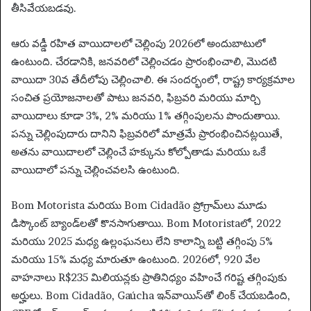
తీసివేయబడవు.
ఆరు వడ్డీ రహిత వాయిదాలలో చెల్లింపు 2026లో అందుబాటులో
ఉంటుంది. చేరడానికి, జనవరిలో చెల్లించడం ప్రారంభించాలి, మొదటి
వాయిదా 30వ తేదీలోపు చెల్లించాలి. ఈ సందర్భంలో, రాష్ట్ర కార్యక్రమాల
సంచిత ప్రయోజనాలతో పాటు జనవరి, ఫిబ్రవరి మరియు మార్చి
వాయిదాలు కూడా 3%, 2% మరియు 1% తగ్గింపులను పొందుతాయి.
పన్ను చెల్లింపుదారు దానిని ఫిబ్రవరిలో మాత్రమే ప్రారంభించినట్లయితే,
అతను వాయిదాలలో చెల్లించే హక్కును కోల్పోతాడు మరియు ఒకే
వాయిదాలో పన్ను చెల్లించవలసి ఉంటుంది.
Bom Motorista మరియు Bom Cidadão ప్రోగ్రామ్‌లు మూడు
డిస్కౌంట్ బ్యాండ్‌లతో కొనసాగుతాయి. Bom Motoristaలో, 2022
మరియు 2025 మధ్య ఉల్లంఘనలు లేని కాలాన్ని బట్టి తగ్గింపు 5%
మరియు 15% మధ్య మారుతూ ఉంటుంది. 2026లో, 920 వేల
వాహనాలు R$235 మిలియన్లకు ప్రాతినిధ్యం వహించే గరిష్ట తగ్గింపుకు
అర్హులు. Bom Cidadão, Gaúcha ఇన్‌వాయిస్‌తో లింక్ చేయబడింది,