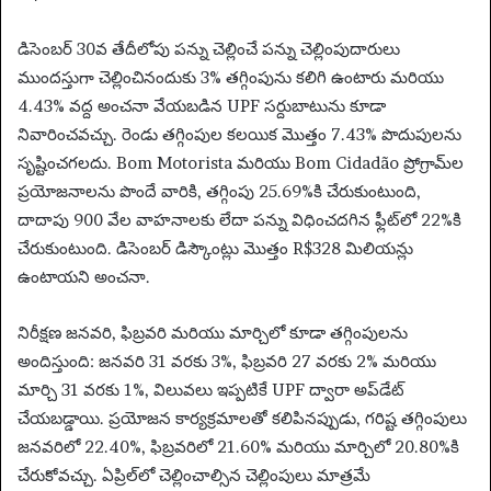
డిసెంబర్ 30వ తేదీలోపు పన్ను చెల్లించే పన్ను చెల్లింపుదారులు
ముందస్తుగా చెల్లించినందుకు 3% తగ్గింపును కలిగి ఉంటారు మరియు
4.43% వద్ద అంచనా వేయబడిన UPF సర్దుబాటును కూడా
నివారించవచ్చు. రెండు తగ్గింపుల కలయిక మొత్తం 7.43% పొదుపులను
సృష్టించగలదు. Bom Motorista మరియు Bom Cidadão ప్రోగ్రామ్‌ల
ప్రయోజనాలను పొందే వారికి, తగ్గింపు 25.69%కి చేరుకుంటుంది,
దాదాపు 900 వేల వాహనాలకు లేదా పన్ను విధించదగిన ఫ్లీట్‌లో 22%కి
చేరుకుంటుంది. డిసెంబర్ డిస్కౌంట్లు మొత్తం R$328 మిలియన్లు
ఉంటాయని అంచనా.
నిరీక్షణ జనవరి, ఫిబ్రవరి మరియు మార్చిలో కూడా తగ్గింపులను
అందిస్తుంది: జనవరి 31 వరకు 3%, ఫిబ్రవరి 27 వరకు 2% మరియు
మార్చి 31 వరకు 1%, విలువలు ఇప్పటికే UPF ద్వారా అప్‌డేట్
చేయబడ్డాయి. ప్రయోజన కార్యక్రమాలతో కలిపినప్పుడు, గరిష్ట తగ్గింపులు
జనవరిలో 22.40%, ఫిబ్రవరిలో 21.60% మరియు మార్చిలో 20.80%కి
చేరుకోవచ్చు. ఏప్రిల్‌లో చెల్లించాల్సిన చెల్లింపులు మాత్రమే