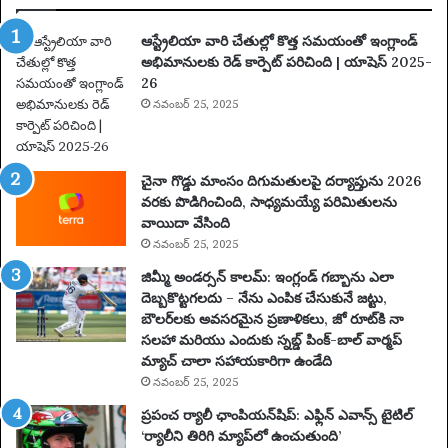
5
:
ఆస్ట్రేలియా వారి చేతుల్లో కొత్త సమయంతో ఇంగ్లాండ్
పూ
అభిమానులకు రెడ్ కార్పెట్ పరిచింది | యాషెస్ 2025-
ర్తి
26
ప్ర
యా
నవంబర్ 25, 2025
ణం
,
న
చైనా గొడ్డు మాంసం దిగుమతులపై దర్యాప్తును 2026
గ
వరకు పొడిగించింది, సాధ్యమయ్యే పరిమితులను
రా
వాయిదా వేసింది
లు
నవంబర్ 25, 2025
,
వే
జిమ్మీ అండర్సన్ కాలమ్: ఇంగ్లండ్ గబ్బాను ఎలా
ది
దెబ్బకొట్టగలదు – నేను ఎంపిక చేసుకునే జట్టు,
క
బౌలర్‌లకు అవసరమైన ప్రణాళికలు, జో రూట్‌కి నా
లు
సలహా మరియు ఎందుకు స్నబ్డ్ పింక్-బాల్ వార్మప్
మ
మ్యాచ్ చాలా సహాయకారిగా ఉండేది
రి
నవంబర్ 25, 2025
యు
ప్రపంచ ర్యాలీ ఛాంపియన్‌షిప్: ఎఫ్లిన్ ఎవాన్స్ టైటిల్
ము
‘ర్యాలీని తిరిగి మ్యాప్‌లో ఉంచుతుంది’
ఖ్య