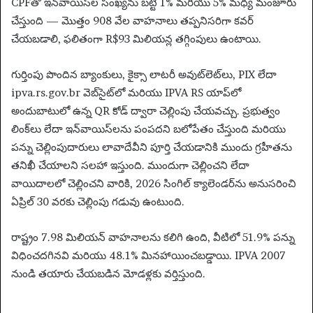
CPFతో ఇన్‌వాయిస్‌ల సంఖ్యను బట్టి 1% మరియు 5% మధ్య మంజూరు
చేస్తుంది — మొత్తం 908 వేల వాహనాలు తప్పనిసరిగా కవర్
చేయబడాలి, ఫలితంగా R$93 మిలియన్ల తగ్గింపులు ఉంటాయి.
గుర్తింపు పొందిన బ్యాంకులు, కైక్సా లాటరీ అవుట్‌లెట్‌లు, PIX లేదా
ipva.rs.gov.br వెబ్‌సైట్‌లో మరియు IPVA RS యాప్‌లో
అందుబాటులో ఉన్న QR కోడ్ ద్వారా చెల్లింపు చేయవచ్చు. ప్రభుత్వం
లింక్‌లు లేదా ఇన్‌వాయిస్‌లను పంపదని బలోపేతం చేస్తుంది మరియు
పన్ను చెల్లింపుదారులు లావాదేవీని పూర్తి చేయడానికి ముందు గ్రహీతను
తనిఖీ చేయాలని సలహా ఇస్తుంది. ముందుగా చెల్లించని లేదా
వాయిదాలలో చెల్లించని వారికి, 2026 సింగిల్ క్యాలెండర్‌ను అనుసరించి
ఏప్రిల్ 30 వరకు చెల్లింపు గడువు ఉంటుంది.
రాష్ట్రం 7.98 మిలియన్ వాహనాలను కలిగి ఉంది, వీటిలో 51.9% పన్ను
విధించదగినవి మరియు 48.1% మినహాయించబడ్డాయి. IPVA 2007
నుండి తయారు చేయబడిన మోడళ్లకు వర్తిస్తుంది.