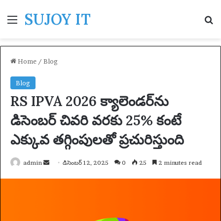
SUJOY IT
Menu
S
Home
/
Blog
Blog
RS IPVA 2026 క్యాలెండర్‌ను
డిసెంబర్ చివరి వరకు 25% కంటే
ఎక్కువ తగ్గింపులతో ప్రచురిస్తుంది
admin
S
డిసెంబర్ 12, 2025
0
25
2 minutes read
e
n
d
a