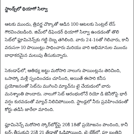
స్టాండ్స్‌లో థియాగో సిల్వా
ఆటకు ముందు, త్రివర్ణ చొక్కాతో ఆడిన 100 ఆటలకు సెంట్రల్ లేస్
గౌరవించబడింది. జిమ్‌లో డిఫెండర్ థియాగో సిల్వా ఉండడంతో తొలి
సెట్‌లో ఫ్లూమినెన్స్‌కు గట్టి దెబ్బ తగిలింది. వారు 24-16తో గెలిచారు, కానీ
వరుసగా 10 పాయింట్లు సాధించారు మరియు వారి అభిమానుల ముందు
బాధాకరమైన మలుపు తీసుకున్నారు.
సెకండాఫ్‌లో, ఆతిథ్య జట్టు మరోసారి నాలుగు పాయింట్లను తెరిచింది,
ఒసాస్కో మళ్లీ స్పందించడం చూసింది, అయితే ఈసారి కనీస
ప్రయోజనంతో సెట్‌ను ముగించి మ్యాచ్‌ను టై చేయడంలో వారు
మనశ్శాంతి పొందారు. నాలుగో సెట్ ఆరంభంలోనే రియో ​​డి జెనీరోపై భారీ
వర్షం కురవడంతో మ్యాచ్ నిలిచిపోయింది. స్టాండ్లలో నీరు ప్రవహించడంతో
కోర్టు తడిసి జారేలా మారింది.
ఫ్లూమినెన్స్ మరోసారి స్కోర్‌బోర్డ్‌పై 20కి 18తో ప్రయోజనం పొందింది, కానీ
టర్న్ తీసుకుని 25కి 21 తేడాతో ఓడిపోయింది. టై-బ్రేక్‌లో, ఫ్లూ బంతిని