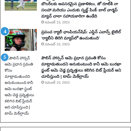
న్ని
బౌలర్‌లకు అవసరమైన ప్రణాళికలు, జో రూట్‌కి నా
స్
సలహా మరియు ఎందుకు స్నబ్డ్ పింక్-బాల్ వార్మప్
ఆ
మ్యాచ్ చాలా సహాయకారిగా ఉండేది
ట
నవంబర్ 25, 2025
గా
ప్రపంచ ర్యాలీ ఛాంపియన్‌షిప్: ఎఫ్లిన్ ఎవాన్స్ టైటిల్
డు
‘ర్యాలీని తిరిగి మ్యాప్‌లో ఉంచుతుంది’
2
నవంబర్ 25, 2025
0
సం
పౌలిన్ హాన్సన్ ఆమె ప్రధాన స్రవంతి కోసం
వ
మాట్లాడుతుందని అనుకుంటుంది కానీ ఆమె బురఖా
త్స
స్టంట్ ఆమె చెడ్డ ప్రవృత్తులు కలిగిన బిట్ ప్లేయర్ అని
రా
చూపిస్తుంది | టామ్ మెక్‌ల్రాయ్
ల
పా
నవంబర్ 25, 2025
టు
స
స్పె
డ్
చే
బ