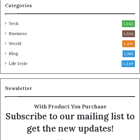
డ్డా
Categories
డు
Tech
1,542
Business
1,534
World
1,491
Blog
1,385
Life Style
1,249
Newsletter
With Product You Purchase
Subscribe to our mailing list to
get the new updates!