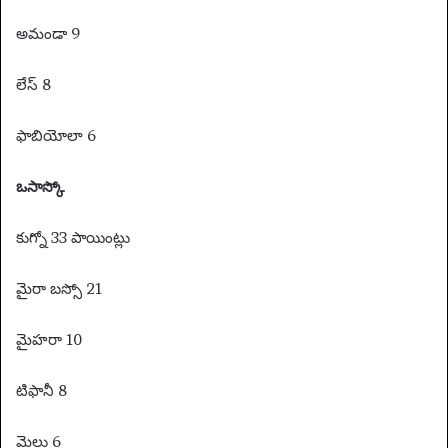
అమండా 9
లేస్ 8
ఫాబియోలా 6
ఒసాస్కో
కుగ్నో 33 పాయింట్లు
మైరా బస్సో 21
మైహరా 10
టిఫానీ 8
మైలు 6