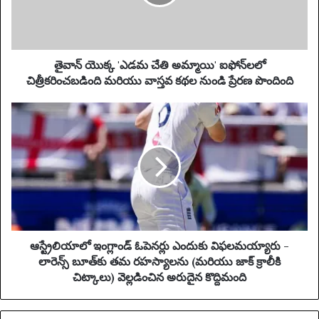
i
'
l
ఎ
a
డ
d
మ
d
చే
తైవాన్ యొక్క 'ఎడమ చేతి అమ్మాయి' ఐఫోన్‌లలో
r
తి
చిత్రీకరించబడింది మరియు వాస్తవ కథల నుండి ప్రేరణ పొందింది
e
అ
s
మ్మా
ఆ
s
యి
స్ట్రే
'
లి
ఐ
యా
ఫో
లో
న్‌
ఇం
ల
గ్లాం
లో
డ్
చి
ఓ
త్రీ
పె
ఆస్ట్రేలియాలో ఇంగ్లాండ్ ఓపెనర్లు ఎందుకు విఫలమయ్యారు -
క
న
లారెన్స్ బూత్‌కు తమ రహస్యాలను (మరియు జాక్ క్రాలీకి
రిం
ర్లు
చిట్కాలు) వెల్లడించిన అరుదైన కొద్దిమంది
చ
ఎం
బ
దు
డిం
కు