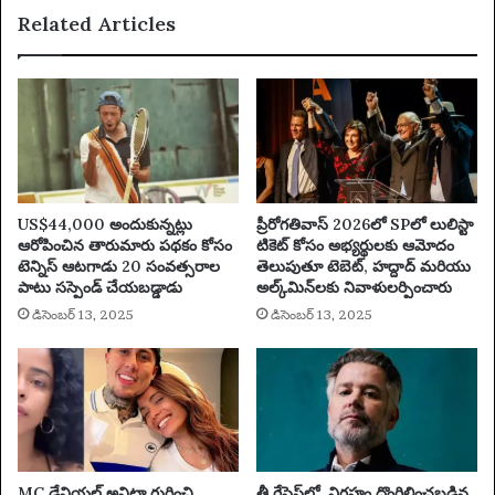
Related Articles
ది
వి
మ
ఫ
రి
ల
యు
మ
వా
య్యా
స్త
రు
వ
-
క
లా
థ
రె
US$44,000 అందుకున్నట్లు
ప్రీరోగతివాస్ 2026లో SPలో లులిస్టా
ల
న్స్
ఆరోపించిన తారుమారు పథకం కోసం
టికెట్ కోసం అభ్యర్థులకు ఆమోదం
నుం
బూ
టెన్నిస్ ఆటగాడు 20 సంవత్సరాల
తెలుపుతూ టెబెట్, హద్దాద్ మరియు
డి
త్‌
పాటు సస్పెండ్ చేయబడ్డాడు
అల్క్‌మిన్‌లకు నివాళులర్పించారు
ప్రే
కు
డిసెంబర్ 13, 2025
డిసెంబర్ 13, 2025
ర
త
ణ
మ
పొం
ర
దిం
హ
ది
స్యా
ల
ను
(
MC డేనియల్ అనిట్టా గురించి
త్రీ గ్రేసెస్‌లో, విగ్రహం దొంగిలించబడిన