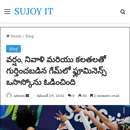
SUJOY IT
Menu
S
Home
/
Blog
Blog
వర్షం, నివాళి మరియు కలతలతో
గుర్తించబడిన గేమ్‌లో ఫ్లూమినెన్స్
ఒసాస్కోను ఓడించింది
admin
S
నవంబర్ 29, 2025
0
30
2 minutes read
e
n
d
a