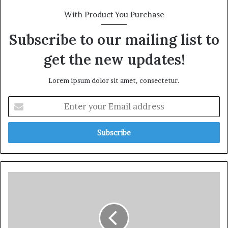
With Product You Purchase
Subscribe to our mailing list to
get the new updates!
Lorem ipsum dolor sit amet, consectetur.
E
n
t
e
r
y
o
u
తై
r
వా
E
న్
m
యొ
a
క్క