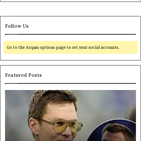
Follow Us
Go to the Arqam options page to set your social accounts.
Featured Posts
యా
U
క్సె
S
స్
$
ప
4
రి
4
మి
,
తం
0
చే
0