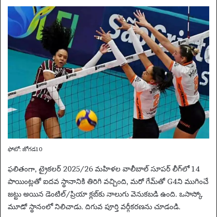
ఫోటో: జోగడ10
ఫలితంగా, ట్రైకలర్ 2025/26 మహిళల వాలీబాల్ సూపర్ లీగ్‌లో 14
పాయింట్లతో ఐదవ స్థానానికి తిరిగి వచ్చింది, మరో గేమ్‌తో G4ని ముగించే
జట్టు అయిన డెంటిల్/ప్రియా క్లబ్‌కు నాలుగు వెనుకబడి ఉంది. ఒసాస్కో
మూడో స్థానంలో నిలిచాడు. దిగువ పూర్తి వర్గీకరణను చూడండి.