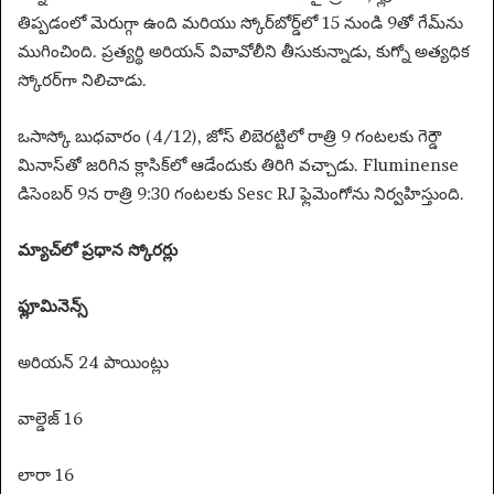
తిప్పడంలో మెరుగ్గా ఉంది మరియు స్కోర్‌బోర్డ్‌లో 15 నుండి 9తో గేమ్‌ను
ముగించింది. ప్రత్యర్థి అరియన్ వివావోలీని తీసుకున్నాడు, కుగ్నో అత్యధిక
స్కోరర్‌గా నిలిచాడు.
ఒసాస్కో బుధవారం (4/12), జోస్ లిబెరట్టిలో రాత్రి 9 గంటలకు గెర్డౌ
మినాస్‌తో జరిగిన క్లాసిక్‌లో ఆడేందుకు తిరిగి వచ్చాడు. Fluminense
డిసెంబర్ 9న రాత్రి 9:30 గంటలకు Sesc RJ ఫ్లెమెంగోను నిర్వహిస్తుంది.
మ్యాచ్‌లో ప్రధాన స్కోరర్లు
ఫ్లూమినెన్స్
అరియన్ 24 పాయింట్లు
వాల్డెజ్ 16
లారా 16