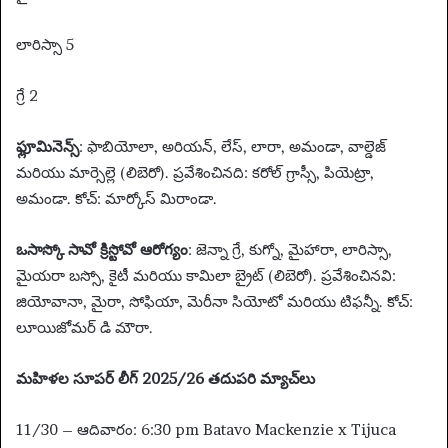
లారిస్సా 5
గ్రే 2
ఫ్లూమినెన్స్
: ఫాబియోలా, అరియన్, లేస్, లారా, అమండా, వాల్డెజ్
మరియు మార్సెల్లె (లిబెరో). ప్రవేశించినది: కరోల్ గ్రాస్సీ, పియెట్రా,
అమండా. కోచ్: మార్కోస్ మిరాండా.
ఒసాస్కో సావో క్రిస్టోవో ఆరోగ్యం
: జెన్నా గ్రే, కుగ్నో, మైహారా, లారిస్సా,
మైయరా బస్సో, కైటీ మరియు కామిలా బ్రైట్ (లిబెరో). ప్రవేశించినవి:
జియోవానా, మైరా, సోఫియా, మెరీనా సియోటో మరియు టిఫన్నీ. కోచ్:
లూయిజోమర్ డి మౌరా.
మహిళల సూపర్ లీగ్ 2025/26 తదుపరి మ్యాచ్‌లు
11/30 – ఆదివారం: 6:30 pm Batavo Mackenzie x Tijuca