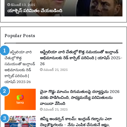
య
0
డిసెంబర్ 13, 2025
యాక్సెస్ పరిమితం చేయబడింది
బ
అ
డిం
దు
ది
కు
న్న
ట్లు
Popular Posts
ఆ
రో
ఆస్ట్రేలియా వారి చేతుల్లో కొత్త సమయంతో ఇంగ్లాండ్
పిం
అభిమానులకు రెడ్ కార్పెట్ పరిచింది | యాషెస్ 2025-
చి
26
న
నవంబర్ 25, 2025
తా
రు
మ
రు
చైనా గొడ్డు మాంసం దిగుమతులపై దర్యాప్తును 2026
ప
వరకు పొడిగించింది, సాధ్యమయ్యే పరిమితులను
థ
వాయిదా వేసింది
కం
నవంబర్ 25, 2025
కో
సం
జిమ్మీ అండర్సన్ కాలమ్: ఇంగ్లండ్ గబ్బాను ఎలా
టె
దెబ్బకొట్టగలదు – నేను ఎంపిక చేసుకునే జట్టు,