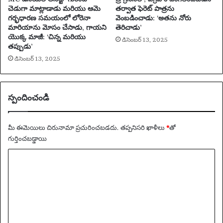
మ
చెడుగా మాట్లాడాడు మరియు ఆమె
తర్వాత ఫెరెట్ పాత్రను
రి
గర్భధారణ సమయంలో లోరెనా
వెంబడించాడు: ‘అతను నోరు
మారియాను మోసం చేసాడు, గాయని
తెరిచాడు’
యు
యొక్క మాజీ: ‘చిన్న మరియు
జా
డిసెంబర్ 13, 2025
తప్పుడు’
క్
డిసెంబర్ 13, 2025
క్రా
లీ
కి
చి
స్పందించండి
ట్కా
లు
)
మీ ఈమెయిలు చిరునామా ప్రచురించబడదు.
తప్పనిసరి ఖాళీలు
*
‌తో
వె
గుర్తించబడ్డాయి
ల్ల
డిం
వ్యా
చి
ఖ్య
న
అ
*
రు
దై
న