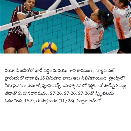
n
e
m
a
i
l
రియో డి జనీరోలో భారీ వర్షం మరియు గాలి కారణంగా, నాల్గవ సెట్
ప్రారంభంలో దాదాపు 15 నిమిషాల పాటు ఆట నిలిచిపోయింది, స్టాండ్స్‌లో
నీరు ప్రవహించడంతో, ఫ్లూమినెన్స్ ఒసాస్కో/సావో క్రిస్టోవావో సౌడ్‌పై 3 సెట్ల
తేడాతో 2, పునరాగమనం, 27-26, 27-26, 27-26తో స్ప్లిట్‌లను
ఓడించింది. 15-9, ఈ శుక్రవారం (11/28), హిబ్రూ జిమ్‌లో.