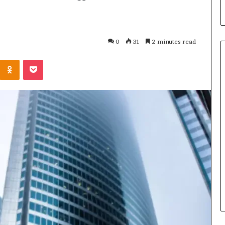
0
31
2 minutes read
Odnoklassniki
Pocket
లి
యో
నె
ల్
5
 యొక్క సోషల్ మీడియా
మె
డిసెంబర్ 13, 2025
స్సీ
 ఒక అడ్డంకితో
లియోనెల్ మెస్సీ ఇండియా టూర్ 
ఇం
ింది – కానీ నిజమైన పరీక్ష
పూర్తి ప్రయాణం, నగరాలు, వేదికల
డి
ి ఉంది | సోషల్ మీడియా
మరియు ముఖ్య సంఘటనలు | ఫుట
యా
వార్తలు
టూ
ర్
2
0