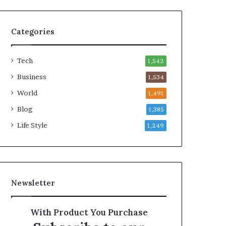
Categories
Tech
1,542
Business
1,534
World
1,491
Blog
1,385
Life Style
1,249
Newsletter
With Product You Purchase