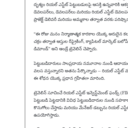
దృశ్యం రియల్ ఎస్టేట్ పెట్టుబడులపై ఆసక్తి ఉన్నవారికి
డెవలపర్‌లు, డెవలపర్‌లు మరియు రియల్ ఎస్టేట్ డెవలపర
ప్రాజెక్ట్ డెలివరీ మరియు అమ్మకాల తర్వాత వరకు పరిష్కార
“ఈ రోజు మనం నిర్మాణాత్మక కారకాల యొక్క అరుదైన కలయికను
చక్రం తర్వాత ఆస్తుల రీప్రైకింగ్, క్యాపిటల్ మార్కెట్ బ
డిమాండ్” అని ఆండ్రే ట్రెవెలిన్ చెప్పారు.
పెట్టుబడిదారులు సాంప్రదాయ నమూనాల నుండి ఆదాయ
వలస వస్తున్నారని అతను పేర్కొన్నాడు – రియల్ ఎస్టేట్
ఈ శోధన యొక్క ప్రధాన గ్రహీతగా మారింది.
ట్రెవెలిన్ సూచించే రియల్ ఎస్టేట్ ఇన్వెస్ట్‌మెంట్ ఫండ్స్
పెట్టుబడి పెట్టడానికి వివిధ పెట్టుబడిదారుల నుండి సహకార
కొనుగోలు చేస్తాడు మరియు మేనేజర్ డబ్బును రియల్ ఎస్టేట్ లే
ఉపయోగిస్తాడు.