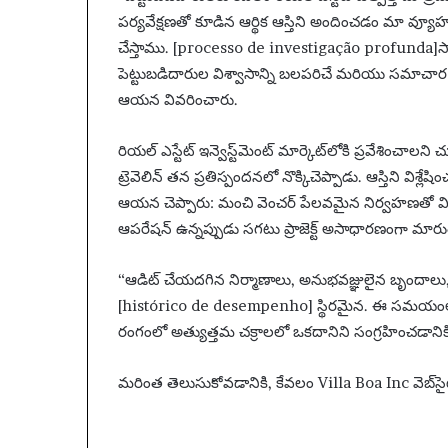
పర్యవేక్షణతో కూడిన ఆర్థిక ఆస్తిని అందించడం మా వ్
చేస్తాము. [processo de investigação profunda]సా
పెట్టుబడిదారుల విశ్వాసాన్ని బలపరిచే మరియు సమాచ
ఆయన వివరించారు.
రియల్ ఎస్టేట్ ఇన్వెస్ట్‌మెంట్ మార్కెట్‌లోకి ప్రవేశించాల
ట్రెవెలిన్ తన ప్రతిస్పందనలో నొక్కిచెప్పాడు. ఆస్తిని విశ్ల
ఆయన చెప్పారు: మంచి వెంచర్ పేలవమైన నిర్వహణతో 
ఆపరేషన్ ఉన్నప్పుడు సగటు ప్రాజెక్ట్ అసాధారణంగా మార
“ఆడిట్ చేయదగిన నిర్మాణాలు, అనుభవజ్ఞులైన బృందాలు,
[histórico de desempenho] స్థిరమైన. ఈ సమయంలో మం
రంగంలో అత్యుత్తమ చక్రాలలో ఒకదానిని సంగ్రహించడానికి మొ
మరింత తెలుసుకోవడానికి, కేవలం Villa Boa Inc వెబ్‌సై