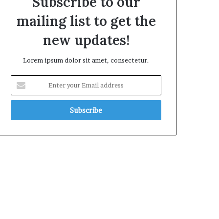
Subscribe to our
mailing list to get the
new updates!
Lorem ipsum dolor sit amet, consectetur.
E
n
t
e
r
y
o
u
r
E
m
a
i
l