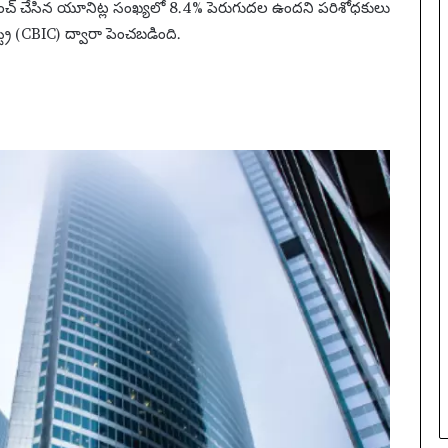
లాంచ్ చేసిన యూనిట్ల సంఖ్యలో 8.4% పెరుగుదల ఉందని పరిశోధకులు
ఖ్య
్ట్రీ (CBIC) ద్వారా పెంచబడింది.
సం
ఘ
ట
న
లు
|
ఫు
ట్‌
బా
ల్
వా
ర్త
లు