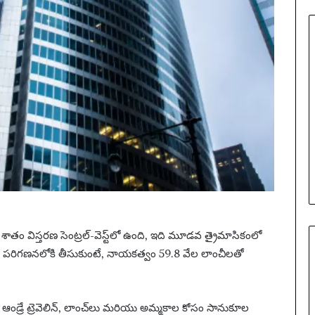
 శాతం విస్తరణ సెంట్రల్-వెస్ట్‌లో ఉంది, ఇది మూడవ త్రైమాసికంలో
ు పరిగణనలోకి తీసుకుంటే, నాయకత్వం 59.8 వేల లాంచీలతో
టర్ ఆండ్రే ట్రెవెలిన్, లాంచ్‌లు మరియు అమ్మకాల కోసం సానుకూల