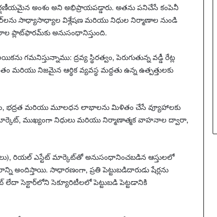
 ఆకర్షణీయమైన అంశం అని అభిప్రాయపడ్డారు. అతను పనిచేసే కంపెనీ
్‌లను సాధ్యాసాధ్యాల విశ్లేషణ మరియు నిధుల నిర్మాణాల నుండి
ాల ప్లాట్‌ఫారమ్‌కు అనుసంధానిస్తుంది.
 గమనిస్తున్నాము: ద్రవ్య స్థిరత్వం, పెరుగుతున్న వడ్డీ రేట్ల
లోపేతం మరియు నిజమైన ఆర్థిక వ్యవస్థ మద్దతు ఉన్న ఉత్పత్తులకు
ం, భద్రత మరియు మూలధన లాభాలను మిళితం చేసే వ్యూహాలకు
 మార్కెట్, ముఖ్యంగా నిధులు మరియు నిర్మాణాత్మక వాహనాల ద్వారా,
 (FIIలు), రియల్ ఎస్టేట్ మార్కెట్‌తో అనుసంధానించబడిన ఆస్తులలో
ాన్ని అందిస్తాయి. సాధారణంగా, ప్రతి పెట్టుబడిదారుడు షేర్లను
దా సెక్టార్‌లోని సెక్యూరిటీలలో పెట్టుబడి పెట్టడానికి