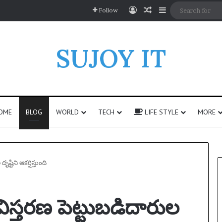
Log In
Random Article
Sidebar
Follow
SUJOY IT
OME
BLOG
WORLD
TECH
LIFE STYLE
MORE
ష్టిని ఆకర్షిస్తుంది
విస్తరణ పెట్టుబడిదారుల