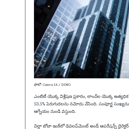
ని
షే
ధం
ఫోటో: Canva IA / DINO
ఎంటిటీ యొక్క విశ్లేషణ ప్రకారం, లాంచ్‌ల యొక్క అత్యధిక
53.5% పెరుగుదలను నమోదు చేసింది. సంపూర్ణ సంఖ్యన
ఆగ్నేయం నుండి వస్తుంది.
విల్లా బోవా ఇంక్‌లో డెవలప్‌మెంట్ అండ్ ఆపరేషన్స్ డైరెక్