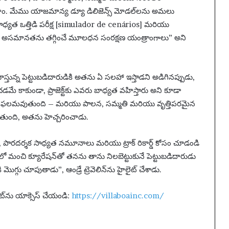
యూహం. మేము యాజమాన్య డ్యూ డిలిజెన్స్ మోడల్‌లను అమలు
ధ్యత ఒత్తిడి పరీక్ష [simulador de cenários] మరియు
ార అసమానతను తగ్గించే మూలధన సంరక్షణ యంత్రాంగాలు” అని
ని చూస్తున్న పెట్టుబడిదారుడికి అతను ఏ సలహా ఇస్తాడని అడిగినప్పుడు,
ేషించడమే కాకుండా, ప్రాజెక్ట్‌కు ఎవరు బాధ్యత వహిస్తారు అని కూడా
విఫలమవుతుంది – మరియు పాలన, సమ్మతి మరియు వృత్తిపరమైన
ుతుంది, అతను హెచ్చరించాడు.
 పారదర్శక సాధ్యత నమూనాలు మరియు ట్రాక్ రికార్డ్ కోసం చూడండి
చి క్యూరేషన్‌తో తనను తాను నిలబెట్టుకునే పెట్టుబడిదారుడు
గ్గు చూపుతాడు”, ఆండ్రే ట్రెవెలిన్‌ను హైలైట్ చేశాడు.
ట్‌ను యాక్సెస్ చేయండి:
https://villaboainc.com/