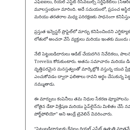
ఎఫ్‌ఐఐలు, రియల్ ఎస్టేట్ రిసీవబుల్స్ సర్టిఫికెట్‌లు (
మూలస్తంభంగా మారింది. అదే సమయంలో, ప్రపంచ అస్థిరత
మరియు తరతరాల మధ్య పరిరక్షణకు సాధనంగా కనిపిస్తుంది. 
ప్రస్తుత ఇన్వెస్టర్ ప్రొఫైల్‌లో మార్పు కనిపించిందని ఎగ్జిక
లోతులో అంచనా వేసే వ్యక్తులు మరియు ఇంతకు ముందు సాధ
నేటి పెట్టుబడిదారులు ఆడిట్ చేయదగిన నివేదికలు, పా
Trevelin కోరుకుంటారు. అతను సమాచారం మరియు డిజిటల్ 
వృత్తిపరమైన మనస్తత్వంతో మార్కెట్లోకి వస్తున్న యువ ప్రే
ఎంచుకోవడం ద్వారా ఫలితాలు రావని అర్థం చేసుకున్న పె
నమ్ముతాడు.
ఈ మార్పులు కంపెనీలు తమ నిధుల సేకరణ వ్యూహాలను స్వీ
లోతైన డేటా విశ్లేషణ మరియు పైప్‌లైన్‌ను మిళితం చేసే
పోర్ట్‌ఫోలియో” అని ఆండ్రే ట్రెవెలిన్ వివరించారు.
“పెట్టుబడిదారులకు కేవలం రియల్ ఎస్టేట్ ఉత్పత్తి మాత