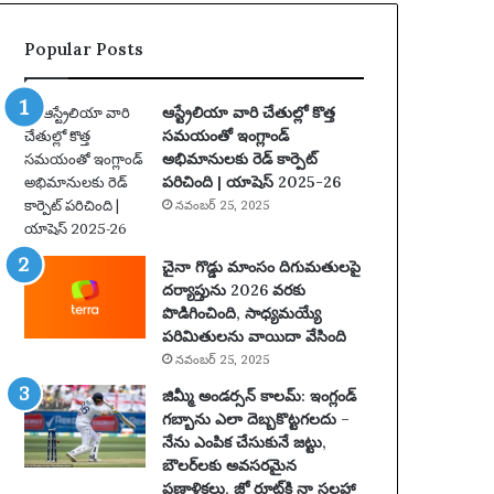
ట్లు
ఆ
Popular Posts
రో
పిం
చి
ఆస్ట్రేలియా వారి చేతుల్లో కొత్త
న
సమయంతో ఇంగ్లాండ్
తా
అభిమానులకు రెడ్ కార్పెట్
రు
పరిచింది | యాషెస్ 2025-26
మా
నవంబర్ 25, 2025
రు
ప
థ
చైనా గొడ్డు మాంసం దిగుమతులపై
కం
దర్యాప్తును 2026 వరకు
కో
పొడిగించింది, సాధ్యమయ్యే
సం
పరిమితులను వాయిదా వేసింది
టె
నవంబర్ 25, 2025
న్ని
జిమ్మీ అండర్సన్ కాలమ్: ఇంగ్లండ్
స్
గబ్బాను ఎలా దెబ్బకొట్టగలదు –
ఆ
నేను ఎంపిక చేసుకునే జట్టు,
ట
బౌలర్‌లకు అవసరమైన
గా
ప్రణాళికలు, జో రూట్‌కి నా సలహా
డు