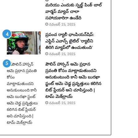
మరియు ఎందుకు స్నబ్డ్ పింక్-బాల్
2
వార్మప్ మ్యాచ్ చాలా
0
సహాయకారిగా ఉండేది
సం
నవంబర్ 25, 2025
వ
త్స
ప్రపంచ ర్యాలీ ఛాంపియన్‌షిప్:
రా
ఎఫ్లిన్ ఎవాన్స్ టైటిల్ ‘ర్యాలీని
ల
తిరిగి మ్యాప్‌లో ఉంచుతుంది’
పా
నవంబర్ 25, 2025
టు
పౌలిన్ హాన్సన్ ఆమె ప్రధాన
స
స్రవంతి కోసం మాట్లాడుతుందని
స్పెం
అనుకుంటుంది కానీ ఆమె బురఖా
డ్
స్టంట్ ఆమె చెడ్డ ప్రవృత్తులు కలిగిన
చే
బిట్ ప్లేయర్ అని చూపిస్తుంది |
య
టామ్ మెక్‌ల్రాయ్
బ
డ్డా
నవంబర్ 25, 2025
డు