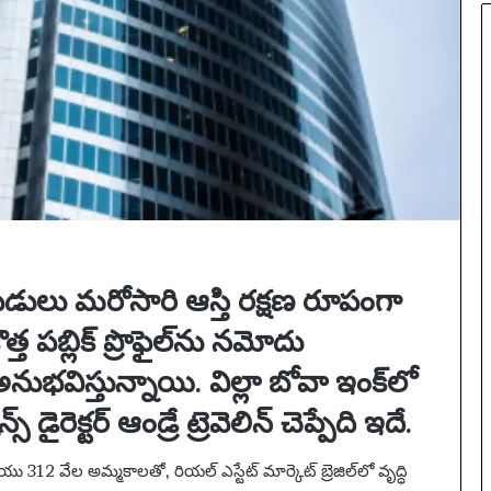
2
5
:
పూ
ర్తి
ప్ర
యా
ణం
,
న
గ
రా
లు
టుబడులు మరోసారి ఆస్తి రక్షణ రూపంగా
,
వే
బ్లిక్ ప్రొఫైల్‌ను నమోదు
ది
విస్తున్నాయి. విల్లా బోవా ఇంక్‌లో
క
లు
రెక్టర్ ఆండ్రే ట్రెవెలిన్ చెప్పేది ఇదే.
మ
రి
యు
12 వేల అమ్మకాలతో, రియల్ ఎస్టేట్ మార్కెట్ బ్రెజిల్‌లో వృద్ధి
ము