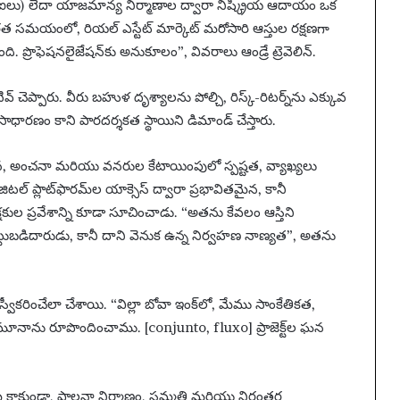
సిఆర్‌ఐలు) లేదా యాజమాన్య నిర్మాణాల ద్వారా నిష్క్రియ ఆదాయం ఒక
 సమయంలో, రియల్ ఎస్టేట్ మార్కెట్ మరోసారి ఆస్తుల రక్షణగా
ప్రొఫెషనలైజేషన్‌కు అనుకూలం”, వివరాలు ఆండ్రే ట్రెవెలిన్.
్యూటివ్ చెప్పారు. వీరు బహుళ దృశ్యాలను పోల్చి, రిస్క్-రిటర్న్‌ను ఎక్కువ
ారణం కాని పారదర్శకత స్థాయిని డిమాండ్ చేస్తారు.
లన, అంచనా మరియు వనరుల కేటాయింపులో స్పష్టత, వ్యాఖ్యలు
ప్లాట్‌ఫారమ్‌ల యాక్సెస్ ద్వారా ప్రభావితమైన, కానీ
క్షకుల ప్రవేశాన్ని కూడా సూచించాడు. “అతను కేవలం ఆస్తిని
ట్టుబడిదారుడు, కానీ దాని వెనుక ఉన్న నిర్వహణ నాణ్యత”, అతను
కరించేలా చేశాయి. “విల్లా బోవా ఇంక్‌లో, మేము సాంకేతికత,
 నమూనాను రూపొందించాము. [conjunto, fluxo] ప్రాజెక్ట్‌ల ఘన
్రమే కాకుండా, పాలనా నిర్మాణం, సమ్మతి మరియు నిరంతర