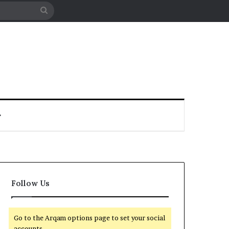
Search
for
Follow Us
Go to the Arqam options page to set your social
accounts.