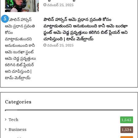
ఖ్య
నవంబర్ 25, 2025
సం
ఘ
పౌలిన్ హాన్సన్ ఆమె ప్రధాన స్రవంతి కోసం
ట
మాట్లాడుతుందని అనుకుంటుంది కానీ ఆమె బురఖా
న
స్టంట్ ఆమె చెడ్డ ప్రవృత్తులు కలిగిన బిట్ ప్లేయర్ అని
లు
చూపిస్తుంది | టామ్ మెక్‌ల్రాయ్
|
ఫు
నవంబర్ 25, 2025
ట్‌
బా
ల్
వా
ర్త
లు
Categories
Tech
1,542
Business
1,534