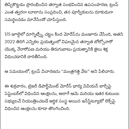
తిప్పికొట్టడం ప్రారంభించిన తర్వాత సంభవించిన ఉపసంహరణ, ట్రంప్
ఎంత త్వరగా లూలాను సంప్రదించి, తన పూర్వీకులను దూకుడుగా
సమర్థించడం మానేసిందో చూపిస్తుంది.
US జూలైలో మాగ్నిట్స్కీ చట్టం కింద మోరేస్‌ను మంజూరు చేసింది, అతని
2022 తిరిగి ఎన్నికల ప్రయత్నంలో విఫలమైన తర్వాత బోల్సోనారో
యొక్క నేరారోపణ మరియు తిరుగుబాటు ప్రయత్నానికి జైలు శిక్ష
విధించడానికి దారితీసింది.
ఆ సమయంలో, ట్రంప్ విచారణను “మంత్రగత్తె వేట” అని పిలిచారు.
ఈ శుక్రవారం, ట్రెజరీ డిపార్ట్‌మెంట్ మోరేస్ భార్య వివియన్ బార్సీపై
సెప్టెంబర్‌లో విధించిన ఆంక్షలను, అలాగే ఆమె మరియు ఇతర కుటుంబ
సభ్యులచే నియంత్రించబడే ఆర్థిక సంస్థ అయిన ఇన్‌స్టిట్యూటో లెక్స్‌పై
విధించిన ఆంక్షలను కూడా తొలగించింది.