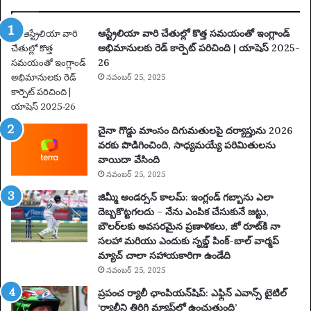
5
:
ఆస్ట్రేలియా వారి చేతుల్లో కొత్త సమయంతో ఇంగ్లాండ్
పూ
అభిమానులకు రెడ్ కార్పెట్ పరిచింది | యాషెస్ 2025-
ర్తి
26
ప్ర
యా
నవంబర్ 25, 2025
ణం
,
న
చైనా గొడ్డు మాంసం దిగుమతులపై దర్యాప్తును 2026
గ
వరకు పొడిగించింది, సాధ్యమయ్యే పరిమితులను
రా
వాయిదా వేసింది
లు
నవంబర్ 25, 2025
,
వే
జిమ్మీ అండర్సన్ కాలమ్: ఇంగ్లండ్ గబ్బాను ఎలా
ది
దెబ్బకొట్టగలదు – నేను ఎంపిక చేసుకునే జట్టు,
క
బౌలర్‌లకు అవసరమైన ప్రణాళికలు, జో రూట్‌కి నా
లు
సలహా మరియు ఎందుకు స్నబ్డ్ పింక్-బాల్ వార్మప్
మ
మ్యాచ్ చాలా సహాయకారిగా ఉండేది
రి
నవంబర్ 25, 2025
యు
ప్రపంచ ర్యాలీ ఛాంపియన్‌షిప్: ఎఫ్లిన్ ఎవాన్స్ టైటిల్
ము
‘ర్యాలీని తిరిగి మ్యాప్‌లో ఉంచుతుంది’