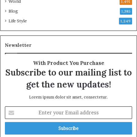
World
1,491
Blog
1,385
Life Style
1,249
Newsletter
With Product You Purchase
Subscribe to our mailing list to
get the new updates!
Lorem ipsum dolor sit amet, consectetur.
E
n
t
e
r