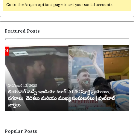
Go to the Arqam options page to set your social accounts.
Featured Posts
లి
య
యో
క్సె
నె
స్
ల్
ప
మె
రి
స్సీ
మి
ఇం
డిసెంబర్ 13, 2025
త
లియోనెల్ మెస్సీ ఇండియా టూర్ 2025: పూర్తి ప్రయాణం,
డి
చే
నగరాలు, వేదికలు మరియు ముఖ్య సంఘటనలు | ఫుట్‌బాల్
యా
వార్తలు
టూ
బ
ర్
డి
2
ది
0
2
Popular Posts