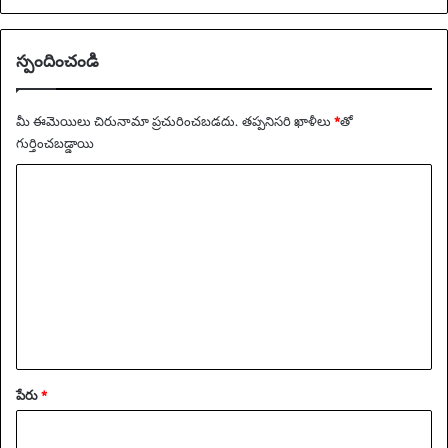
స్పందించండి
మీ ఈమెయిలు చిరునామా ప్రచురించబడదు.
తప్పనిసరి ఖాళీలు
*
‌తో
గుర్తించబడ్డాయి
వ్యా
ఖ్య
*
పేరు
*