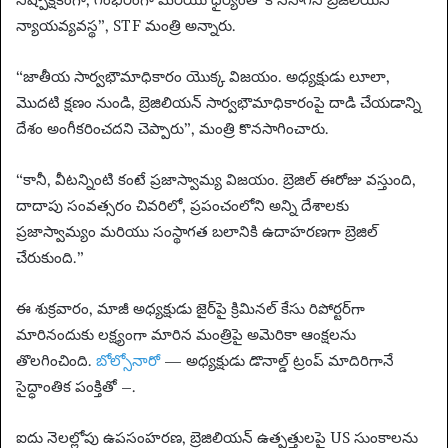
న్యాయవ్యవస్థ”, STF మంత్రి అన్నారు.
“జాతీయ సార్వభౌమాధికారం యొక్క విజయం. అధ్యక్షుడు లూలా,
మొదటి క్షణం నుండి, బ్రెజిలియన్ సార్వభౌమాధికారంపై దాడి చేయడాన్ని
దేశం అంగీకరించదని చెప్పారు”, మంత్రి కొనసాగించారు.
“కానీ, వీటన్నింటి కంటే ప్రజాస్వామ్య విజయం. బ్రెజిల్ ఈరోజు వస్తుంది,
దాదాపు సంవత్సరం చివరిలో, ప్రపంచంలోని అన్ని దేశాలకు
ప్రజాస్వామ్యం మరియు సంస్థాగత బలానికి ఉదాహరణగా బ్రెజిల్
చేరుకుంది.”
ఈ శుక్రవారం, మాజీ అధ్యక్షుడు జైర్‌పై క్రిమినల్ కేసు రిపోర్టర్‌గా
మారినందుకు లక్ష్యంగా మారిన మంత్రిపై అమెరికా ఆంక్షలను
తొలగించింది.
బోల్సోనారో
— అధ్యక్షుడు డొనాల్డ్ ట్రంప్ మాదిరిగానే
సైద్ధాంతిక పంక్తితో –.
ఐదు నెలల్లోపు ఉపసంహరణ, బ్రెజిలియన్ ఉత్పత్తులపై US సుంకాలను