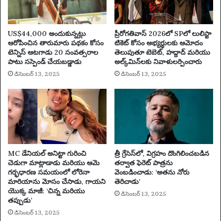
టీ
కి
ద
US$44,000 అందుకున్నట్లు
ప్రీరోగతివాస్ 2026లో SPలో లులిస్టా
గ్గ
ఆరోపించిన తారుమారు పథకం కోసం
టికెట్ కోసం అభ్యర్థులకు ఆమోదం
ర
టెన్నిస్ ఆటగాడు 20 సంవత్సరాల
తెలుపుతూ టెబెట్, హద్దాద్ మరియు
గా
పాటు సస్పెండ్ చేయబడ్డాడు
అల్క్‌మిన్‌లకు నివాళులర్పించారు
ఉ
డిసెంబర్ 13, 2025
డిసెంబర్ 13, 2025
న్నా
రు
|
కె
న
డా
MC డేనియల్ అనిట్టా గురించి
త్రీ గ్రేసెస్‌లో, విగ్రహం దొంగిలించబడిన
చెడుగా మాట్లాడాడు మరియు ఆమె
తర్వాత ఫెరెట్ పాత్రను
గర్భధారణ సమయంలో లోరెనా
వెంబడించాడు: ‘అతను నోరు
మారియాను మోసం చేసాడు, గాయని
తెరిచాడు’
యొక్క మాజీ: ‘చిన్న మరియు
డిసెంబర్ 13, 2025
తప్పుడు’
డిసెంబర్ 13, 2025