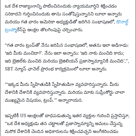
ఒక దేశ రాజ్యాంగాన్ని పాటించినందుకు న్యాయమూర్తిని శిక్షించడం
సరికాదని గుర్తించినందుకు తాను సంతోషిస్తున్నానని లూలా అన్నారు
మరియు గత వారం అమెరికా అధ్యక్షుడితో జరిగిన సంభాషణలో,
డొనాల్డ్
ట్రంప్
మోరేస్‌పై ఆంక్షల తొలగింపుపై చర్చించారు.
“గత వారం ట్రంప్‌తో నేను జరిపిన సంభాషణలో, అతను ఇలా అడిగాడు:
‘ఇది మీకు మంచిదా?’. నేను ఇలా అన్నాను: ‘ఇది నాకు మంచిది కాదు;
ఇది బ్రెజిల్‌కు మంచిది మరియు బ్రెజిలియన్ ప్రజాస్వామ్యానికి మంచిది’,”,
SBT న్యూస్ ఛానెల్ ప్రారంభ కార్యక్రమంలో లూలా అన్నారు.
“‘ఇక్కడ మీరు స్నేహితుడికి స్నేహితుడిగా వ్యవహరిస్తున్నారు. మీరు
దేశానికి దేశానికి వ్యవహరిస్తున్నారు. మరియు మాకు సుప్రీంకోర్టు చాలా
ముఖ్యమైన విషయం, ట్రంప్.'” అన్నారాయన.
ఇప్పటికీ US ఆంక్షలతో బాధపడుతున్న ఇతర వ్యక్తుల గురించి ప్రస్తావిస్తూ,
“ఒక దేశ అధ్యక్షుడు తన చట్టాలతో ప్రజాస్వామ్యాన్ని అమలు చేస్తున్న
మరొక దేశానికి చెందిన అధికారులను శిక్షించవచ్చని అంగీకరించడం