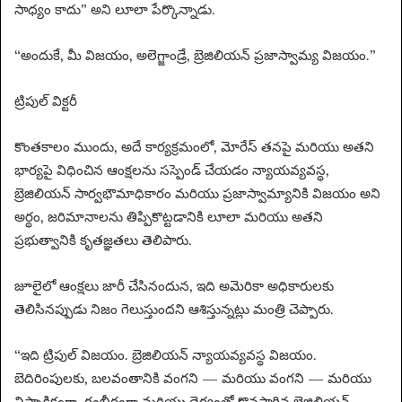
సాధ్యం కాదు” అని లూలా పేర్కొన్నాడు.
“అందుకే, మీ విజయం, అలెగ్జాండ్రే, బ్రెజిలియన్ ప్రజాస్వామ్య విజయం.”
ట్రిపుల్ విక్టరీ
కొంతకాలం ముందు, అదే కార్యక్రమంలో, మోరేస్ తనపై మరియు అతని
భార్యపై విధించిన ఆంక్షలను సస్పెండ్ చేయడం న్యాయవ్యవస్థ,
బ్రెజిలియన్ సార్వభౌమాధికారం మరియు ప్రజాస్వామ్యానికి విజయం అని
అర్థం, జరిమానాలను తిప్పికొట్టడానికి లూలా మరియు అతని
ప్రభుత్వానికి కృతజ్ఞతలు తెలిపారు.
జూలైలో ఆంక్షలు జారీ చేసినందున, ఇది అమెరికా అధికారులకు
తెలిసినప్పుడు నిజం గెలుస్తుందని ఆశిస్తున్నట్లు మంత్రి చెప్పారు.
“ఇది ట్రిపుల్ విజయం. బ్రెజిలియన్ న్యాయవ్యవస్థ విజయం.
బెదిరింపులకు, బలవంతానికి వంగని — మరియు వంగని — మరియు
నిష్పాక్షికంగా, గంభీరంగా మరియు ధైర్యంతో కొనసాగిన బ్రెజిలియన్