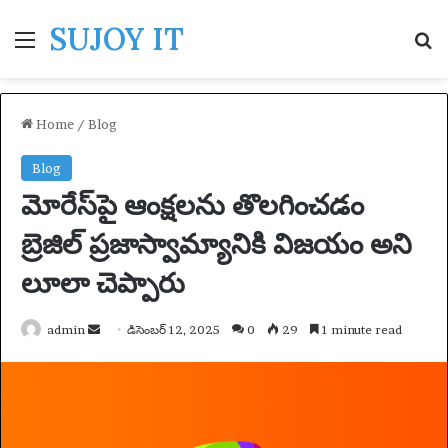
SUJOY IT
Menu
S
Home
/
Blog
Blog
మోరేస్‌పై ఆంక్షలను తొలగించడం
బ్రెజిల్ ప్రజాస్వామ్యానికి విజయం అని
లూలా చెప్పారు
admin
S
డిసెంబర్ 12, 2025
0
29
1 minute read
e
n
d
a