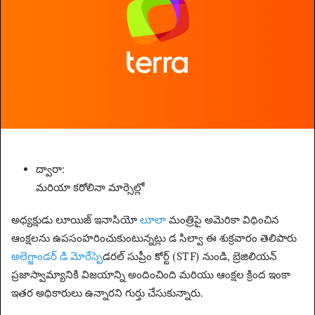
n
e
m
a
i
l
ద్వారా:
మరియా కరోలినా మార్సెల్లో
అధ్యక్షుడు లూయిజ్ ఇనాసియో
లూలా
మంత్రిపై అమెరికా విధించిన
ఆంక్షలను ఉపసంహరించుకుంటున్నట్లు డ సిల్వా ఈ శుక్రవారం తెలిపారు
అలెగ్జాండర్ డి మోరేస్
ఫెడరల్ సుప్రీం కోర్ట్ (STF) నుండి, బ్రెజిలియన్
ప్రజాస్వామ్యానికి విజయాన్ని అందించింది మరియు ఆంక్షల క్రింద ఇంకా
ఇతర అధికారులు ఉన్నారని గుర్తు చేసుకున్నారు.