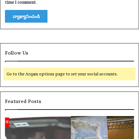
time I comment.
Follow Us
Go to the Arqam options page to set your social accounts.
Featured Posts
యా
U
క్సె
S
స్
$
ప
4