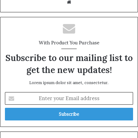
We
bsi
te
With Product You Purchase
Subscribe to our mailing list to
get the new updates!
Lorem ipsum dolor sit amet, consectetur.
E
n
t
e
r
y
o