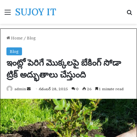
SUJOY IT
Menu
S
Home
/
Blog
Blog
ఇంట్లో పెరిగే మొక్కలపై బేకింగ్ సోడా
ట్రిక్ అద్భుతాలు చేస్తుంది
admin
S
నవంబర్ 28, 2025
0
26
1 minute read
e
n
d
a
n
e