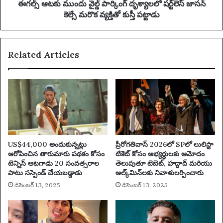
న్
ల్డ్
ఈగల్స్ ఆటకు ముందు వైల్డ్ పార్కింగ్ దృశ్యాలలో షర్ట్‌లెస్ జాసన్
బ్యా
పా
కెల్సే మరొక వ్యక్తితో కుస్తీ పట్టాడు
డ్
ర్కిం
'
గ్
స్థా
దృ
Related Articles
యి
శ్యా
ల
ల
కు
లో
త
ష
గ్గిం
ర్ట్‌
చా
లె
యి
స్
|
జా
లి
స
US$44,000 అందుకున్నట్లు
ప్రీరోగతివాస్ 2026లో SPలో లులిస్టా
వ
న్
ఆరోపించిన తారుమారు పథకం కోసం
టికెట్ కోసం అభ్యర్థులకు ఆమోదం
ర్‌
కె
టెన్నిస్ ఆటగాడు 20 సంవత్సరాల
తెలుపుతూ టెబెట్, హద్దాద్ మరియు
పూ
ల్సే
పాటు సస్పెండ్ చేయబడ్డాడు
అల్క్‌మిన్‌లకు నివాళులర్పించారు
ల్
మ
డిసెంబర్ 13, 2025
డిసెంబర్ 13, 2025
రొ
క
వ్య
క్తి