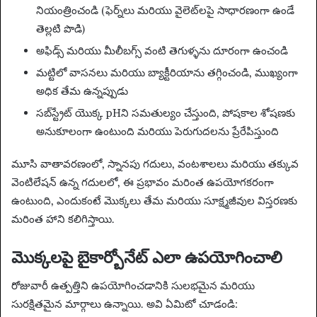
నియంత్రించండి (ఫెర్న్‌లు మరియు వైలెట్‌లపై సాధారణంగా ఉండే
తెల్లటి పొడి)
అఫిడ్స్ మరియు మీలీబగ్స్ వంటి తెగుళ్ళను దూరంగా ఉంచండి
మట్టిలో వాసనలు మరియు బ్యాక్టీరియాను తగ్గించండి, ముఖ్యంగా
అధిక తేమ ఉన్నప్పుడు
సబ్‌స్ట్రేట్ యొక్క pHని సమతుల్యం చేస్తుంది, పోషకాల శోషణకు
అనుకూలంగా ఉంటుంది మరియు పెరుగుదలను ప్రేరేపిస్తుంది
మూసి వాతావరణంలో, స్నానపు గదులు, వంటశాలలు మరియు తక్కువ
వెంటిలేషన్ ఉన్న గదులలో, ఈ ప్రభావం మరింత ఉపయోగకరంగా
ఉంటుంది, ఎందుకంటే మొక్కలు తేమ మరియు సూక్ష్మజీవుల విస్తరణకు
మరింత హాని కలిగిస్తాయి.
మొక్కలపై బైకార్బోనేట్ ఎలా ఉపయోగించాలి
రోజువారీ ఉత్పత్తిని ఉపయోగించడానికి సులభమైన మరియు
సురక్షితమైన మార్గాలు ఉన్నాయి. అవి ఏమిటో చూడండి: