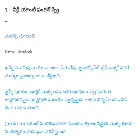
1 – వీక్లీ యాంటీ ఫంగల్ స్ప్రే
…
మరిన్ని చూడండి
కూడా చూడండి
ఖరీదైన ఎరువులు కూడా అలా చేయలేవు: బైకార్బోనేట్ ట్రిక్ ఇంట్లో పెరిగే
మొక్కలపై అద్భుతాలు చేస్తుంది
సైన్స్ ప్రకారం, ఇంట్లో మొక్కలను కలిగి ఉండటం వల్ల మరింత
ఆహ్లాదకరమైన ఉష్ణోగ్రత మరియు స్వచ్ఛమైన గాలిని నిర్వహించడానికి
సహాయపడుతుంది
geraniums కంటే సంరక్షణ చాలా సులభం, ఈ అందమైన మొక్క కూడా
సంవత్సరం పొడవునా వికసిస్తుంది