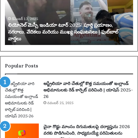
రి
4
మి
,
తం
0
చే
0
య
0
డిసెంబర్ 13, 2025
యాక్సెస్ పరిమితం చేయబడింది
బ
అ
డిం
దు
ది
కు
న్న
ట్లు
Popular Posts
ఆ
రో
ఆస్ట్రేలియా వారి చేతుల్లో కొత్త సమయంతో ఇంగ్లాండ్
పిం
అభిమానులకు రెడ్ కార్పెట్ పరిచింది | యాషెస్ 2025-
చి
26
న
నవంబర్ 25, 2025
తా
రు
మ
రు
చైనా గొడ్డు మాంసం దిగుమతులపై దర్యాప్తును 2026
ప
వరకు పొడిగించింది, సాధ్యమయ్యే పరిమితులను
థ