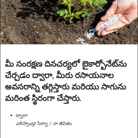
m
a
i
l
మీ సంరక్షణ దినచర్యలో బైకార్బోనేట్‌ను
చేర్చడం ద్వారా, మీరు రసాయనాల
అవసరాన్ని తగ్గిస్తారు మరియు సాగును
మరింత స్థిరంగా చేస్తారు.
ద్వారా:
ఎలిస్సాండ్రా సిల్వా / నా జీవితం