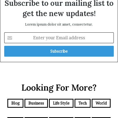
Subscribe to our mailing list to
get the new updates!
Lorem ipsum dolor sit amet, consectetur.
E
n
t
e
r
y
o
u
r
Looking For More?
E
m
a
i
Blog
Business
Life Style
Tech
World
l
a