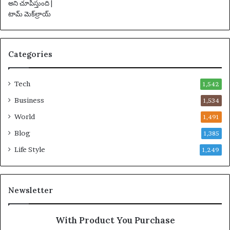
డ్
చే
బ
డ్డా
Categories
డు
Tech
1,542
Business
1,534
World
1,491
Blog
1,385
Life Style
1,249
Newsletter
With Product You Purchase