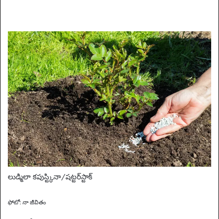
లుడ్మిలా కపుస్ట్కినా/షట్టర్‌స్టాక్
ఫోటో: నా జీవితం