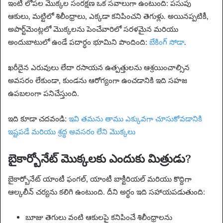
ఇంటి లోపల మొక్కల సంరక్షణ ఒక సవాలుగా ఉంటుంది: పసుపు
ఆకులు, మట్టిలో శిలీంధ్రాలు, ఎక్కడా కనిపించని తెగుళ్లు. అయినప్పటికీ,
అపార్ట్‌మెంట్లలో మొక్కలను పెంచేవారిలో సరళమైన మరియు
అందుబాటులో ఉండే పదార్ధం భూమిని పొందింది:
బేకింగ్ సోడా
.
ఖరీదైన ఎరువులు లేదా రసాయన ఉత్పత్తులను ఆశ్రయించాల్సిన
అవసరం లేకుండా, కుండను ఆరోగ్యంగా ఉంచడానికి ఇది సహజ
ఉపబలంగా పనిచేస్తుంది.
ఇది కూడా చదవండి:
ఇవి తమను తాము ఎక్కువగా చూసుకోవడానికి
ఇష్టపడే మరియు శ్రద్ధ అవసరం లేని మొక్కలు
బైకార్బోనేట్ మొక్కలకు ఎందుకు మిత్రుడు?
బైకార్బోనేట్ యాంటీ ఫంగల్, యాంటీ బాక్టీరియల్ మరియు కొద్దిగా
ఆల్కలీన్ చర్యను కలిగి ఉంటుంది. దీని అర్థం ఇది సహాయపడుతుంది:
బూజు తెగులు వంటి ఆకులపై కనిపించే శిలీంధ్రాలను