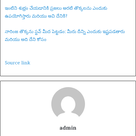
ఇంటిని శుభ్రం చేయడానికి ప్రజలు అరటి తొక్కలను ఎందుకు
ఉపయోగిస్తారు మరియు అవి దేనికి?
నారింజ తొక్కను స్టవ్ మీద పెట్టడం: మీరు దీన్ని ఎందుకు ఇష్టపడతారు
మరియు అది దేని కోసం
Source link
admin