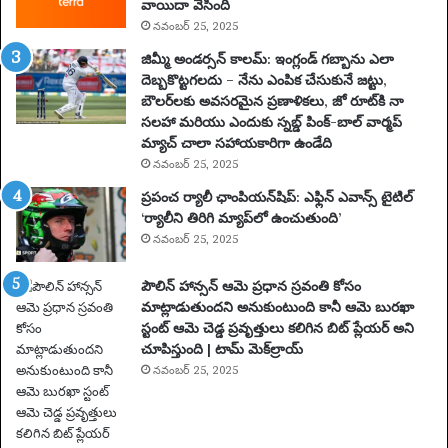
వాయిదా వేసింది
కం
నవంబర్ 25, 2025
కో
సం
జిమ్మీ అండర్సన్ కాలమ్: ఇంగ్లండ్ గబ్బాను ఎలా
టె
దెబ్బకొట్టగలదు – నేను ఎంపిక చేసుకునే జట్టు,
న్ని
బౌలర్‌లకు అవసరమైన ప్రణాళికలు, జో రూట్‌కి నా
స్
సలహా మరియు ఎందుకు స్నబ్డ్ పింక్-బాల్ వార్మప్
ఆ
మ్యాచ్ చాలా సహాయకారిగా ఉండేది
ట
నవంబర్ 25, 2025
గా
ప్రపంచ ర్యాలీ ఛాంపియన్‌షిప్: ఎఫ్లిన్ ఎవాన్స్ టైటిల్
డు
‘ర్యాలీని తిరిగి మ్యాప్‌లో ఉంచుతుంది’
2
నవంబర్ 25, 2025
0
సం
పౌలిన్ హాన్సన్ ఆమె ప్రధాన స్రవంతి కోసం
వ
మాట్లాడుతుందని అనుకుంటుంది కానీ ఆమె బురఖా
త్స
స్టంట్ ఆమె చెడ్డ ప్రవృత్తులు కలిగిన బిట్ ప్లేయర్ అని
రా
చూపిస్తుంది | టామ్ మెక్‌ల్రాయ్
ల
పా
నవంబర్ 25, 2025
టు
స
స్పె